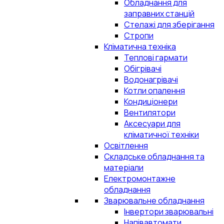
Обладнання для
заправних станцій
Стелажі для зберігання
Стропи
Кліматична техніка
Теплові гармати
Обігрівачі
Водонагрівачі
Котли опалення
Кондиціонери
Вентилятори
Аксесуари для
кліматичної техніки
Освітлення
Складське обладнання та
матеріали
Електромонтажне
обладнання
Зварювальне обладнання
Інвертори зварювальні
Напівавтомати