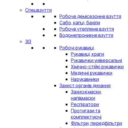
Спецвзуття
Робоче демісезонне взуття
Сабо, капці, бахіли
Робоче утеплене взуття
Водонепроникне взуття
ЗІЗ
Робочі рукавиці
Рукавиці, краги
Рукавички універсальні
Хімічно-стійкі рукавички
Медичні рукавички
Нарукавники
Захист органів дихання
Захисні маски,
напівмаски
Респіратори
Протигази та
комплектуючі
Фільтри, передфільтри