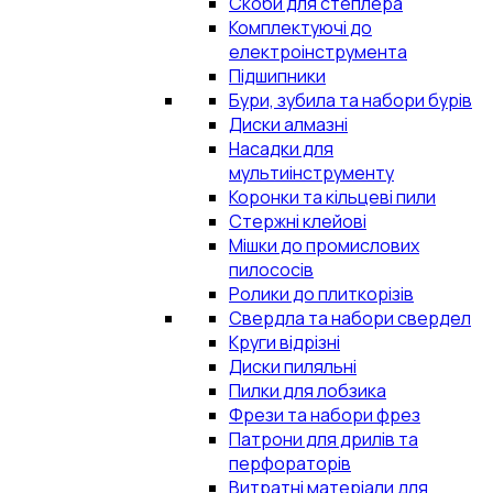
Скоби для степлера
Комплектуючі до
електроінструмента
Підшипники
Бури, зубила та набори бурів
Диски алмазні
Насадки для
мультиінструменту
Коронки та кільцеві пили
Стержні клейові
Мішки до промислових
пилососів
Ролики до плиткорізів
Свердла та набори свердел
Круги відрізні
Диски пиляльні
Пилки для лобзика
Фрези та набори фрез
Патрони для дрилів та
перфораторів
Витратні матеріали для