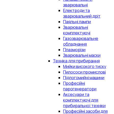
зварювальні
Електроди та
зварювальний дріт
Паяльні лампи
Зварювальні
комплектуючі
Газозварювальне
обладнання
Плазморізи
Зварювальні маски
Техніка для прибирання
Мийки високого тиску
Пилососи промислові
Підлогомийні машини
Професійні
парогенератори
Аксесуари та
комплектуючі для
прибиральної техніки
Професійні засоби для