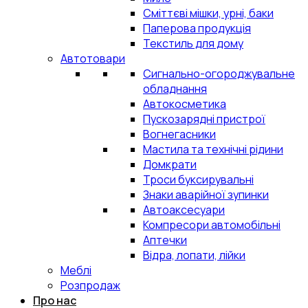
Сміттєві мішки, урні, баки
Паперова продукція
Текстиль для дому
Автотовари
Сигнально-огороджувальне
обладнання
Автокосметика
Пускозарядні пристрої
Вогнегасники
Мастила та технічні рідини
Домкрати
Троси буксирувальні
Знаки аварійної зупинки
Автоаксесуари
Компресори автомобільні
Аптечки
Відра, лопати, лійки
Меблі
Розпродаж
Про нас