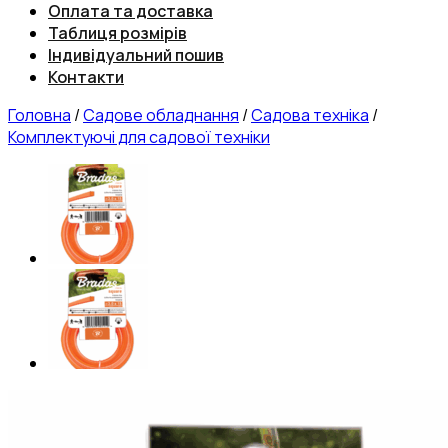
Оплата та доставка
Таблиця розмірів
Індивідуальний пошив
Контакти
Головна
/
Садове обладнання
/
Садова техніка
/
Комплектуючі для садової техніки