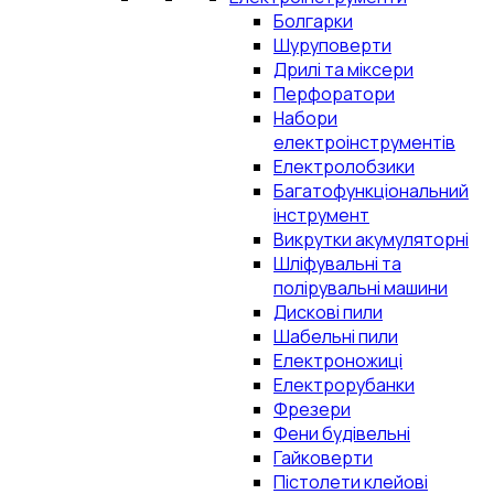
Болгарки
Шуруповерти
Дрилі та міксери
Перфоратори
Набори
електроінструментів
Електролобзики
Багатофункціональний
інструмент
Викрутки акумуляторні
Шліфувальні та
полірувальні машини
Дискові пили
Шабельні пили
Електроножиці
Електрорубанки
Фрезери
Фени будівельні
Гайковерти
Пістолети клейові