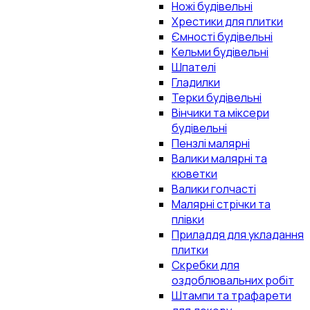
Ножі будівельні
Хрестики для плитки
Ємності будівельні
Кельми будівельні
Шпателі
Гладилки
Терки будівельні
Вінчики та міксери
будівельні
Пензлі малярні
Валики малярні та
кюветки
Валики голчасті
Малярні стрічки та
плівки
Приладдя для укладання
плитки
Скребки для
оздоблювальних робіт
Штампи та трафарети