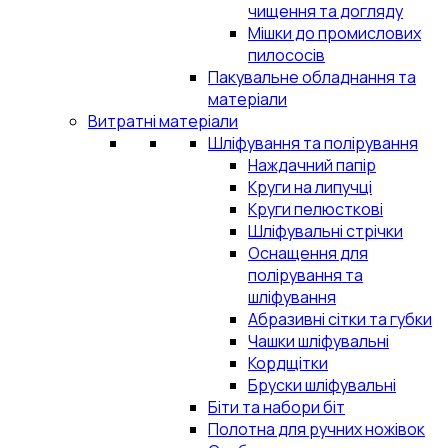
чищення та догляду
Мішки до промислових
пилососів
Пакувальне обладнання та
матеріали
Витратні матеріали
Шліфування та полірування
Наждачний папір
Круги на липучці
Круги пелюсткові
Шліфувальні стрічки
Оснащення для
полірування та
шліфування
Абразивні сітки та губки
Чашки шліфувальні
Кордщітки
Бруски шліфувальні
Біти та набори біт
Полотна для ручних ножівок