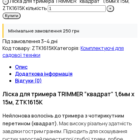
Ліска для тримера TRIMMER "квадрат" 1,6мм х 15м,
ZTK1615K кількість
Купити
Мінімальне замовлення 250 грн
Під замовлення 3–4 дні
Код товару:
ZTK1615K
Категорія:
Комплектуючі для
садової техніки
Опис
Додаткова інформація
Відгуки (0)
Ліска для тримера TRIMMER “квадрат” 1,6мм х
15м, ZTK1615K
Нейлонова волосінь до тримера з чотирикутним
перетином (квадрат).
Має високу різальну здатність
завдяки гострим граням. Підходить для скошування
густих заростей перестиглої грубої трави, добре