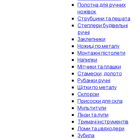
Полотна для ручних
ножівок
Струбцини та лещата
Степлери будівельні
ручні
Заклепники
Ножиці по металу
Монтажні пістолети
Напилки
Мітчики та плашки
Стамески, долото
Рубанки ручні
Щітки по металу
Склорізи
Присоски для скла
Мультитули
Лінзи та лупи
Тримачі інструментів
Ломи та цвяходери
Зубила