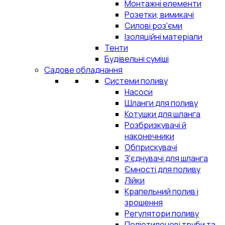
Монтажні елементи
Розетки, вимикачі
Силові роз'єми
Ізоляційні матеріали
Тенти
Будівельні суміші
Садове обладнання
Системи поливу
Насоси
Шланги для поливу
Котушки для шланга
Розбризкувачі й
наконечники
Обприскувачі
З'єднувачі для шланга
Ємності для поливу
Лійки
Крапельний полив і
зрошення
Регулятори поливу
Поліетиленові труби та