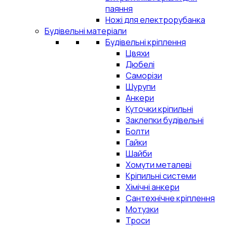
паяння
Ножі для електрорубанка
Будівельні матеріали
Будівельні кріплення
Цвяхи
Дюбелі
Саморізи
Шурупи
Анкери
Куточки кріпильні
Заклепки будівельні
Болти
Гайки
Шайби
Хомути металеві
Кріпильні системи
Хімічні анкери
Сантехнічне кріплення
Мотузки
Троси