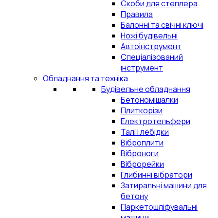
Скоби для степлера
Правила
Балонні та свічні ключі
Ножі будівельні
Автоінструмент
Спеціалізований
інструмент
Обладнання та техніка
Будівельне обладнання
Бетономішалки
Плиткорізи
Електротельфери
Талі і лебідки
Віброплити
Віброноги
Віброрейки
Глибинні вібратори
Затиральні машини для
бетону
Паркетошліфувальні
машини