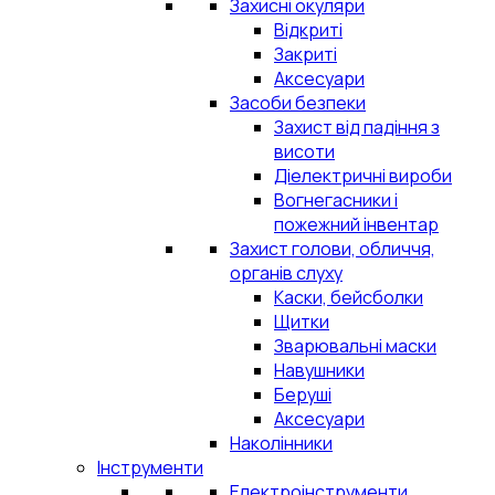
Захисні окуляри
Відкриті
Закриті
Аксесуари
Засоби безпеки
Захист від падіння з
висоти
Діелектричні вироби
Вогнегасники і
пожежний інвентар
Захист голови, обличчя,
органів слуху
Каски, бейсболки
Щитки
Зварювальні маски
Навушники
Беруші
Аксесуари
Наколінники
Інструменти
Електроінструменти