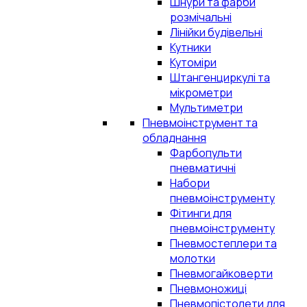
Шнури та фарби
розмічальні
Лінійки будівельні
Кутники
Кутоміри
Штангенциркулі та
мікрометри
Мультиметри
Пневмоінструмент та
обладнання
Фарбопульти
пневматичні
Набори
пневмоінструменту
Фітинги для
пневмоінструменту
Пневмостеплери та
молотки
Пневмогайковерти
Пневмоножиці
Пневмопістолети для