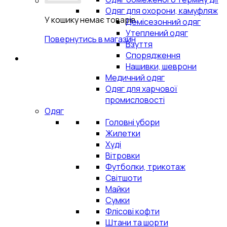
Одяг для охорони, камуфляж
У кошику немає товарів.
Демісезонний одяг
Утеплений одяг
Повернутись в магазин
Взуття
Спорядження
Нашивки, шеврони
Медичний одяг
Одяг для харчової
промисловості
Одяг
Головні убори
Жилетки
Худі
Вітровки
Футболки, трикотаж
Світшоти
Майки
Сумки
Флісові кофти
Штани та шорти