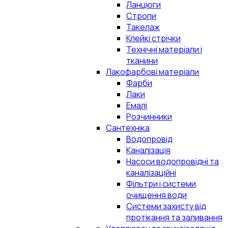
Ланцюги
Стропи
Такелаж
Клейкі стрічки
Технічні матеріали і
тканини
Лакофарбові матеріали
Фарби
Лаки
Емалі
Розчинники
Сантехніка
Водопровід
Каналізація
Насоси водопровідні та
каналізаційні
Фільтри і системи
очищення води
Системи захисту від
протікання та заливання