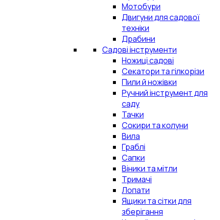
Мотобури
Двигуни для садової
техніки
Драбини
Садові інструменти
Ножиці садові
Секатори та гілкорізи
Пили й ножівки
Ручний інструмент для
саду
Тачки
Сокири та колуни
Вила
Граблі
Сапки
Віники та мітли
Тримачі
Лопати
Ящики та сітки для
зберігання