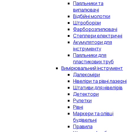
Паяльники та
випалювачі
Відбійні молотки
Штроборізи
Фарборозпилювачі
Степлери електричні
Акумулятори для
інструменту
Паяльники для
пластикових труб
Вимірювальний інструмент
Далекоміри
Нівеліри та рівні лазерні
Штативи для нівелірів
Детектори
Рулетки
Рівні
Маркери та олівці
будівельні
Правила