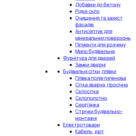
Добавки до бетону
Рідке скло
Очищення та захист
фасадів
Антисептик для
мінеральних поверхонь
Пігменти для розчину
Мило будівельне
Фурнітура для дверей
Замки дверні
Будівельні сітки, плівки
Плівка поліетиленова
Сітка зварна, просічна
Склосітка
Склополотно
Серп'янка
Стрічки будівельно-
монтажні
Електротовари
Кабель, дріт