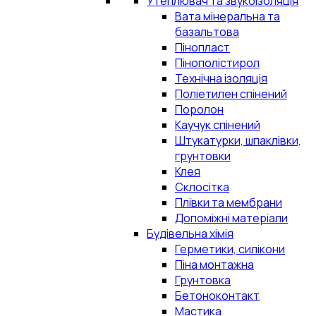
Утеплювач та звукоізоляція
Вата мінеральна та
базальтова
Пінопласт
Пінополістирол
Технічна ізоляція
Поліетилен спінений
Поролон
Каучук спінений
Штукатурки, шпаклівки,
грунтовки
Клея
Склосітка
Плівки та мембрани
Допоміжні матеріали
Будівельна хімія
Герметики, силікони
Піна монтажна
Грунтовка
Бетоноконтакт
Мастика