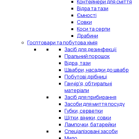
Контейнери для сміття
Відра та тази
Ємності
Совки
Коси та серпи
Драбини
Госптовари та побутова хімія
Засіб для дезинфекції
Пральний порошок
Відра, тази
Швабри, насадки до швабр
Побутові дрібниці
Ганчір'я, обтиральні
матеріали
Засіб для прибирання
Засоби для миття посуду
Губки, серветки
Щітки, віники, совки
Лампочки, батарейки
Спеціалізовані засоби
Мило