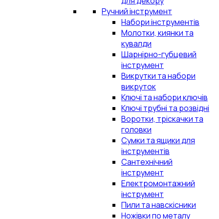
для декору
Ручний інструмент
Набори інструментів
Молотки, киянки та
кувалди
Шарнірно-губцевий
інструмент
Викрутки та набори
викруток
Ключі та набори ключів
Ключі трубні та розвідні
Воротки, тріскачки та
головки
Сумки та ящики для
інструментів
Сантехнічний
інструмент
Електромонтажний
інструмент
Пили та навскісники
Ножівки по металу