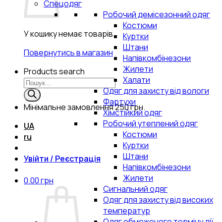
Спецодяг
Робочий демісезонний одяг
Костюми
У кошику немає товарів.
Куртки
Штани
Повернутись в магазин
Напівкомбінезони
Жилети
Products search
Халати
Одяг для захисту від вологи
Фартухи
Мінімальне замовлення
250 грн.
Хімстійкий одяг
Робочий утеплений одяг
UA
Костюми
ru
Куртки
Штани
Увійти / Реєстрація
Напівкомбінезони
Жилети
0.00
грн
Сигнальний одяг
Одяг для захисту від високих
температур
Одяг обмеженого терміну дії