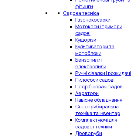
фітинги
Садова техніка
Газонокосарки
Мотокоси і тримери
садові
Кущорізи
Культиватори та
мотоблоки
Бензопили і
електропили
Ручні сівалки і розкидачі
Пилососи садові
Подрібнювачі садові
Аератори
Навісне обладнання
Снігоприбиральна
техніка та інвентар
Комплектуючі для
садової техніки
Дроворуби