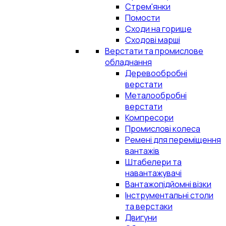
Стрем'янки
Помости
Сходи на горище
Сходові марші
Верстати та промислове
обладнання
Деревообробні
верстати
Металообробні
верстати
Компресори
Промислові колеса
Ремені для переміщення
вантажів
Штабелери та
навантажувачі
Вантажопідйомні візки
Інструментальні столи
та верстаки
Двигуни