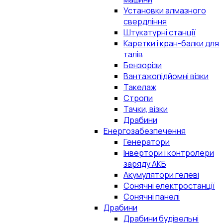
Установки алмазного
свердління
Штукатурні станції
Каретки і кран-балки для
талів
Бензорізи
Вантажопідйомні візки
Такелаж
Стропи
Тачки, візки
Драбини
Енергозабезпечення
Генератори
Інвертори і контролери
заряду АКБ
Акумулятори гелеві
Сонячні електростанції
Сонячні панелі
Драбини
Драбини будівельні