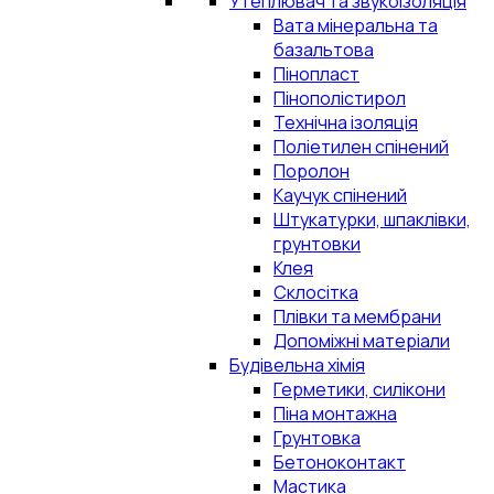
Утеплювач та звукоізоляція
Вата мінеральна та
базальтова
Пінопласт
Пінополістирол
Технічна ізоляція
Поліетилен спінений
Поролон
Каучук спінений
Штукатурки, шпаклівки,
грунтовки
Клея
Склосітка
Плівки та мембрани
Допоміжні матеріали
Будівельна хімія
Герметики, силікони
Піна монтажна
Грунтовка
Бетоноконтакт
Мастика