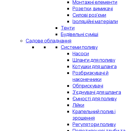
Монтажні елементи
Розетки, вимикачі
Силові роз'єми
Ізоляційні матеріали
Тенти
Будівельні суміші
Садове обладнання
Системи поливу
Насоси
Шланги для поливу
Котушки для шланга
Розбризкувачі й
наконечники
Обприскувачі
З'єднувачі для шланга
Ємності для поливу
Лійки
Крапельний полив і
зрошення
Регулятори поливу
Поліетиленові труби та