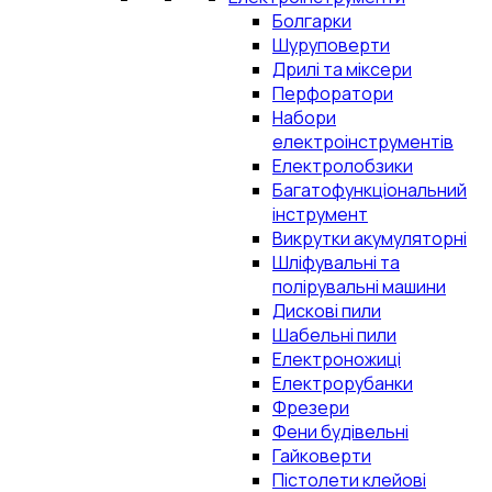
Болгарки
Шуруповерти
Дрилі та міксери
Перфоратори
Набори
електроінструментів
Електролобзики
Багатофункціональний
інструмент
Викрутки акумуляторні
Шліфувальні та
полірувальні машини
Дискові пили
Шабельні пили
Електроножиці
Електрорубанки
Фрезери
Фени будівельні
Гайковерти
Пістолети клейові