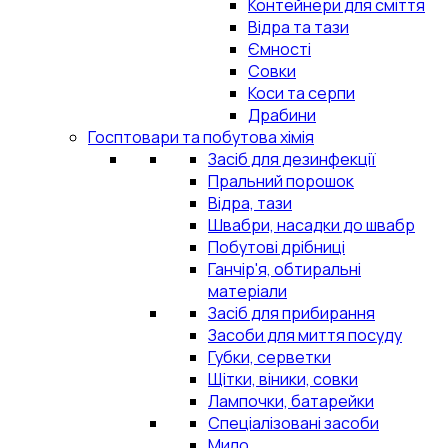
Контейнери для сміття
Відра та тази
Ємності
Совки
Коси та серпи
Драбини
Госптовари та побутова хімія
Засіб для дезинфекції
Пральний порошок
Відра, тази
Швабри, насадки до швабр
Побутові дрібниці
Ганчір'я, обтиральні
матеріали
Засіб для прибирання
Засоби для миття посуду
Губки, серветки
Щітки, віники, совки
Лампочки, батарейки
Спеціалізовані засоби
Мило