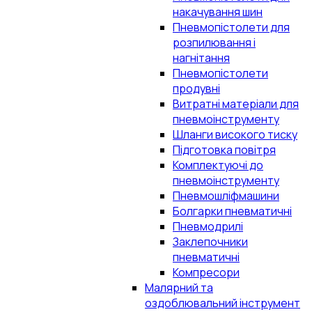
накачування шин
Пневмопістолети для
розпилювання і
нагнітання
Пневмопістолети
продувні
Витратні матеріали для
пневмоінструменту
Шланги високого тиску
Підготовка повітря
Комплектуючі до
пневмоінструменту
Пневмошліфмашини
Болгарки пневматичні
Пневмодрилі
Заклепочники
пневматичні
Компресори
Малярний та
оздоблювальний інструмент