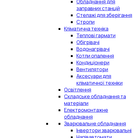
Обладнання для
заправних станцій
Стелажі для зберігання
Стропи
Кліматична техніка
Теплові гармати
Обігрівачі
Водонагрівачі
Котли опалення
Кондиціонери
Вентилятори
Аксесуари для
кліматичної техніки
Освітлення
Складське обладнання та
матеріали
Електромонтажне
обладнання
Зварювальне обладнання
Інвертори зварювальні
Напівавтомати