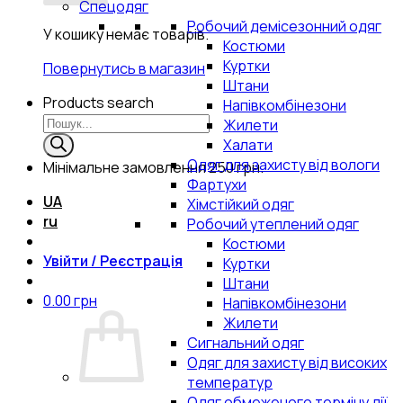
Спецодяг
Робочий демісезонний одяг
У кошику немає товарів.
Костюми
Куртки
Повернутись в магазин
Штани
Products search
Напівкомбінезони
Жилети
Халати
Одяг для захисту від вологи
Мінімальне замовлення
250 грн.
Фартухи
UA
Хімстійкий одяг
ru
Робочий утеплений одяг
Костюми
Увійти / Реєстрація
Куртки
Штани
0.00
грн
Напівкомбінезони
Жилети
Сигнальний одяг
Одяг для захисту від високих
температур
Одяг обмеженого терміну дії