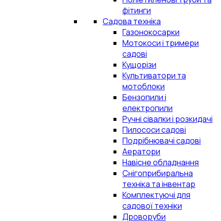
фітинги
Садова техніка
Газонокосарки
Мотокоси і тримери
садові
Кущорізи
Культиватори та
мотоблоки
Бензопили і
електропили
Ручні сівалки і розкидачі
Пилососи садові
Подрібнювачі садові
Аератори
Навісне обладнання
Снігоприбиральна
техніка та інвентар
Комплектуючі для
садової техніки
Дроворуби