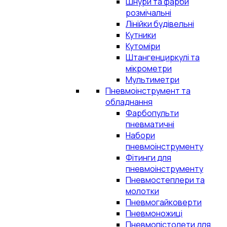
Шнури та фарби
розмічальні
Лінійки будівельні
Кутники
Кутоміри
Штангенциркулі та
мікрометри
Мультиметри
Пневмоінструмент та
обладнання
Фарбопульти
пневматичні
Набори
пневмоінструменту
Фітинги для
пневмоінструменту
Пневмостеплери та
молотки
Пневмогайковерти
Пневмоножиці
Пневмопістолети для