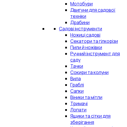
Мотобури
Двигуни для садової
техніки
Драбини
Садові інструменти
Ножиці садові
Секатори та гілкорізи
Пили й ножівки
Ручний інструмент для
саду
Тачки
Сокири та колуни
Вила
Граблі
Сапки
Віники та мітли
Тримачі
Лопати
Ящики та сітки для
зберігання