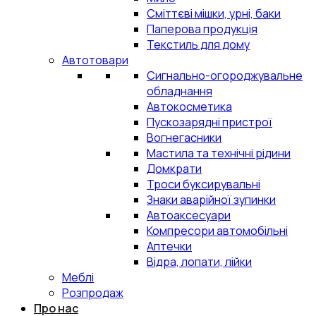
Сміттєві мішки, урні, баки
Паперова продукція
Текстиль для дому
Автотовари
Сигнально-огороджувальне
обладнання
Автокосметика
Пускозарядні пристрої
Вогнегасники
Мастила та технічні рідини
Домкрати
Троси буксирувальні
Знаки аварійної зупинки
Автоаксесуари
Компресори автомобільні
Аптечки
Відра, лопати, лійки
Меблі
Розпродаж
Про нас