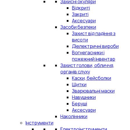
Захисні окуляри
Відкриті
Закриті
Аксесуари
Засоби безпеки
Захист від падіння з
висоти
Діелектричні вироби
Вогнегасники і
пожежний інвентар
Захист голови, обличчя,
органів слуху
Каски, бейсболки
Щитки
Зварювальні маски
Навушники
Беруші
Аксесуари
Наколінники
Інструменти
Електроінструменти