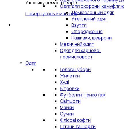
У кошику немає товарів.
Одяг для охорони, камуфляж
Демісезонний одяг
Повернутись в магазин
Утеплений одяг
Взуття
Спорядження
Нашивки, шеврони
Медичний одяг
Одяг для харчової
промисловості
Одяг
Головні убори
Жилетки
Худі
Вітровки
Футболки, трикотаж
Світшоти
Майки
Сумки
Флісові кофти
Штани та шорти