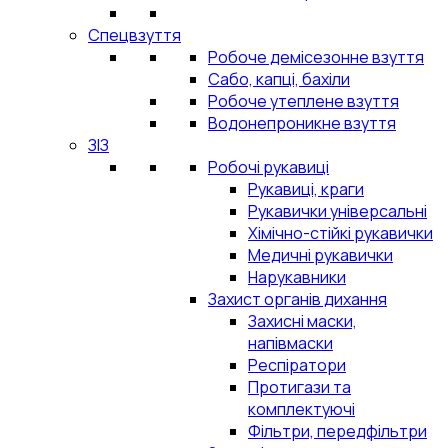
Спецвзуття
Робоче демісезонне взуття
Сабо, капці, бахіли
Робоче утеплене взуття
Водонепроникне взуття
ЗІЗ
Робочі рукавиці
Рукавиці, краги
Рукавички універсальні
Хімічно-стійкі рукавички
Медичні рукавички
Нарукавники
Захист органів дихання
Захисні маски,
напівмаски
Респіратори
Протигази та
комплектуючі
Фільтри, передфільтри