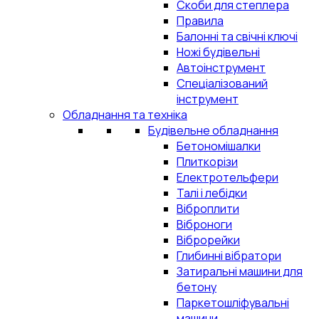
Скоби для степлера
Правила
Балонні та свічні ключі
Ножі будівельні
Автоінструмент
Спеціалізований
інструмент
Обладнання та техніка
Будівельне обладнання
Бетономішалки
Плиткорізи
Електротельфери
Талі і лебідки
Віброплити
Віброноги
Віброрейки
Глибинні вібратори
Затиральні машини для
бетону
Паркетошліфувальні
машини