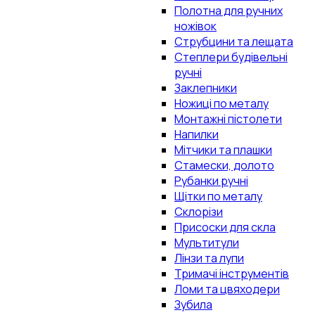
Полотна для ручних
ножівок
Струбцини та лещата
Степлери будівельні
ручні
Заклепники
Ножиці по металу
Монтажні пістолети
Напилки
Мітчики та плашки
Стамески, долото
Рубанки ручні
Щітки по металу
Склорізи
Присоски для скла
Мультитули
Лінзи та лупи
Тримачі інструментів
Ломи та цвяходери
Зубила