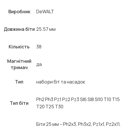
Виробник
DeWALT
Довжина біти
25.57 мм
Кількість
38
Магнітний
да
тримач
Тип
набори біт та насадок
Ph2 Ph3 Pz1 Pz2 Pz3 Sl6 Sl8 Sl10 T10 T15
Тип біти
T20 T25 T30
Біти 25 мм – Ph2х3, Ph3х2, Pz1х1, Pz2х11,