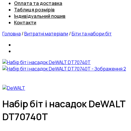
Оплата та доставка
Таблиця розмірів
Індивідуальний пошив
Контакти
Головна
/
Витратні матеріали
/
Біти та набори біт
Набір біт і насадок DeWALT
DT70740T