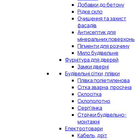
Добавки до бетону
Рідке скло
Очищення та захист
фасадів
Антисептик для
мінеральних поверхонь
Пігменти для розчину
Мило будівельне
Фурнітура для дверей
Замки дверні
Будівельні сітки, плівки
Плівка поліетиленова
Сітка зварна, просічна
Склосітка
Склополотно
Серп'янка
Стрічки будівельно-
монтажні
Електротовари
Кабель, дріт