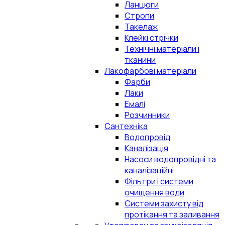
Ланцюги
Стропи
Такелаж
Клейкі стрічки
Технічні матеріали і
тканини
Лакофарбові матеріали
Фарби
Лаки
Емалі
Розчинники
Сантехніка
Водопровід
Каналізація
Насоси водопровідні та
каналізаційні
Фільтри і системи
очищення води
Системи захисту від
протікання та заливання