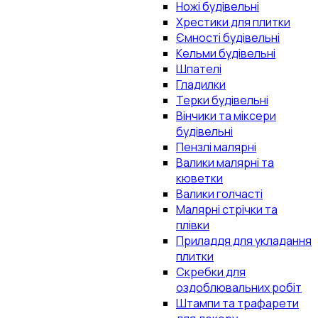
Ножі будівельні
Хрестики для плитки
Ємності будівельні
Кельми будівельні
Шпателі
Гладилки
Терки будівельні
Вінчики та міксери
будівельні
Пензлі малярні
Валики малярні та
кюветки
Валики голчасті
Малярні стрічки та
плівки
Приладдя для укладання
плитки
Скребки для
оздоблювальних робіт
Штампи та трафарети