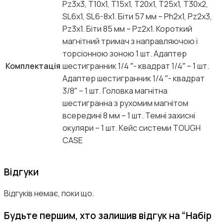
Pz3х3, T10х1, T15х1, T20х1, T25х1, T30х2,
SL6х1, SL6-8х1. Біти 57 мм – Ph2х1, Pz2х3,
Pz3х1. Біти 85 мм – Pz2х1. Короткий
магнітний тримач з направляючою і
торсіонною зоною 1 шт. Адаптер
Комплектація
шестигранник 1/4 ″- квадрат 1/4″ – 1 шт.
Адаптер шестигранник 1/4 ″- квадрат
3/8″ – 1 шт. Головка магнітна
шестигранна з рухомим магнітом
всередині 8 мм – 1 шт. Темні захисні
окуляри – 1 шт. Кейс системи TOUGH
CASE
Відгуки
Відгуків немає, поки що.
Будьте першим, хто залишив відгук на “Набір