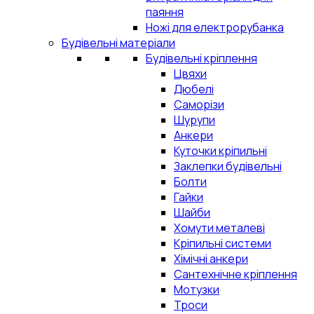
паяння
Ножі для електрорубанка
Будівельні матеріали
Будівельні кріплення
Цвяхи
Дюбелі
Саморізи
Шурупи
Анкери
Куточки кріпильні
Заклепки будівельні
Болти
Гайки
Шайби
Хомути металеві
Кріпильні системи
Хімічні анкери
Сантехнічне кріплення
Мотузки
Троси