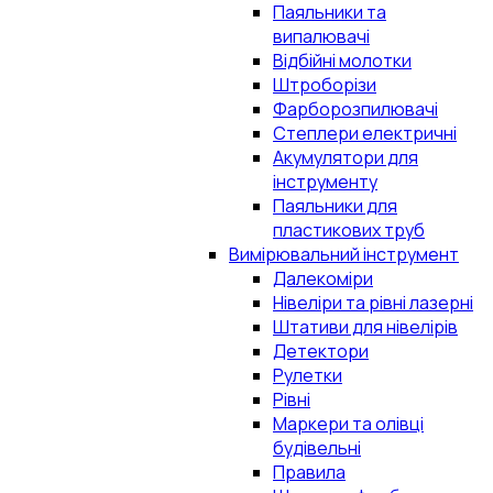
Паяльники та
випалювачі
Відбійні молотки
Штроборізи
Фарборозпилювачі
Степлери електричні
Акумулятори для
інструменту
Паяльники для
пластикових труб
Вимірювальний інструмент
Далекоміри
Нівеліри та рівні лазерні
Штативи для нівелірів
Детектори
Рулетки
Рівні
Маркери та олівці
будівельні
Правила