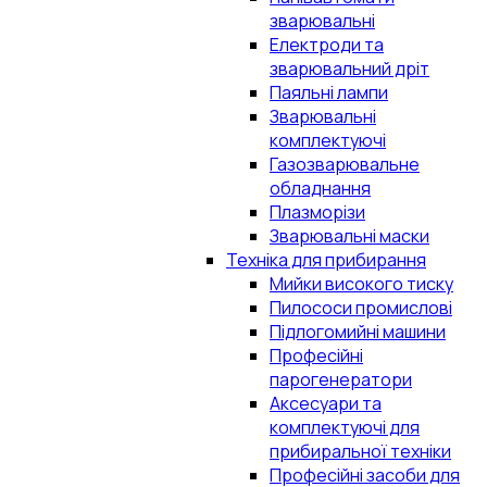
зварювальні
Електроди та
зварювальний дріт
Паяльні лампи
Зварювальні
комплектуючі
Газозварювальне
обладнання
Плазморізи
Зварювальні маски
Техніка для прибирання
Мийки високого тиску
Пилососи промислові
Підлогомийні машини
Професійні
парогенератори
Аксесуари та
комплектуючі для
прибиральної техніки
Професійні засоби для