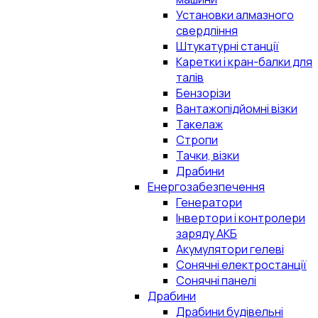
Установки алмазного
свердління
Штукатурні станції
Каретки і кран-балки для
талів
Бензорізи
Вантажопідйомні візки
Такелаж
Стропи
Тачки, візки
Драбини
Енергозабезпечення
Генератори
Інвертори і контролери
заряду АКБ
Акумулятори гелеві
Сонячні електростанції
Сонячні панелі
Драбини
Драбини будівельні