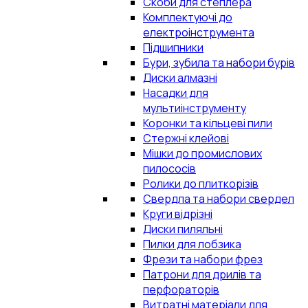
Скоби для степлера
Комплектуючі до
електроінструмента
Підшипники
Бури, зубила та набори бурів
Диски алмазні
Насадки для
мультиінструменту
Коронки та кільцеві пили
Стержні клейові
Мішки до промислових
пилососів
Ролики до плиткорізів
Свердла та набори свердел
Круги відрізні
Диски пиляльні
Пилки для лобзика
Фрези та набори фрез
Патрони для дрилів та
перфораторів
Витратні матеріали для