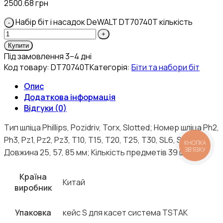
2500.68
грн
Набір біт і насадок DeWALT DT70740T кількість
Купити
Під замовлення 3–4 дні
Код товару:
DT70740T
Категорія:
Біти та набори біт
Опис
Додаткова інформація
Відгуки (0)
Тип шліца Phillips, Pozidriv, Torx, Slotted; Номер шліца Ph2,
Ph3, Pz1, Pz2, Pz3, T10, T15, T20, T25, T30, SL6, SL6-8;
КНОПКА
ЗВ'ЯЗКУ
Довжина 25, 57, 85 мм; Кількість предметів 39 шт
Країна
Китай
виробник
Упаковка
кейс S для касет система TSTAK