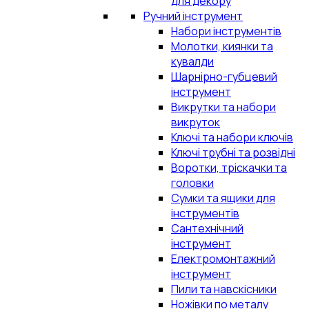
для декору
Ручний інструмент
Набори інструментів
Молотки, киянки та
кувалди
Шарнірно-губцевий
інструмент
Викрутки та набори
викруток
Ключі та набори ключів
Ключі трубні та розвідні
Воротки, тріскачки та
головки
Сумки та ящики для
інструментів
Сантехнічний
інструмент
Електромонтажний
інструмент
Пили та навскісники
Ножівки по металу