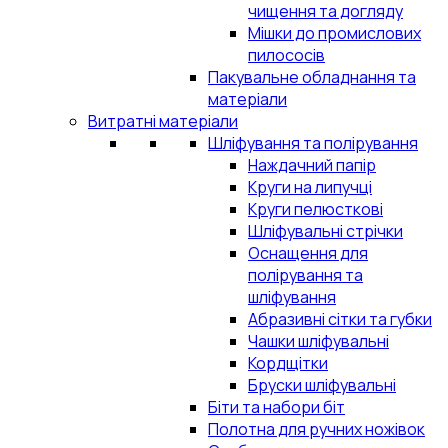
чищення та догляду
Мішки до промислових
пилососів
Пакувальне обладнання та
матеріали
Витратні матеріали
Шліфування та полірування
Наждачний папір
Круги на липучці
Круги пелюсткові
Шліфувальні стрічки
Оснащення для
полірування та
шліфування
Абразивні сітки та губки
Чашки шліфувальні
Кордщітки
Бруски шліфувальні
Біти та набори біт
Полотна для ручних ножівок