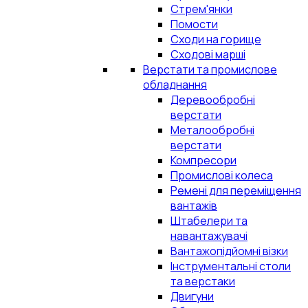
Стрем'янки
Помости
Сходи на горище
Сходові марші
Верстати та промислове
обладнання
Деревообробні
верстати
Металообробні
верстати
Компресори
Промислові колеса
Ремені для переміщення
вантажів
Штабелери та
навантажувачі
Вантажопідйомні візки
Інструментальні столи
та верстаки
Двигуни