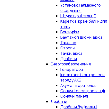
Установки алмазного
свердління
Штукатурні станції
Каретки і кран-балки для
талів
Бензорізи
Вантажопідйомні візки
Такелаж
Стропи
Тачки, візки
Драбини
Енергозабезпечення
Генератори
Інвертори і контролери
заряду АКБ
Акумулятори гелеві
Сонячні електростанції
Сонячні панелі
Драбини
Драбини будівельні