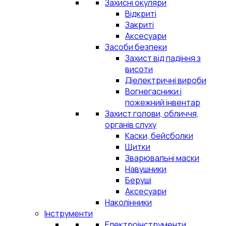
Захисні окуляри
Відкриті
Закриті
Аксесуари
Засоби безпеки
Захист від падіння з
висоти
Діелектричні вироби
Вогнегасники і
пожежний інвентар
Захист голови, обличчя,
органів слуху
Каски, бейсболки
Щитки
Зварювальні маски
Навушники
Беруші
Аксесуари
Наколінники
Інструменти
Електроінструменти