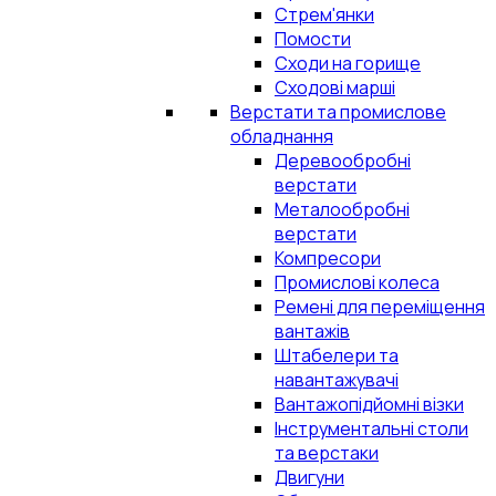
Стрем'янки
Помости
Сходи на горище
Сходові марші
Верстати та промислове
обладнання
Деревообробні
верстати
Металообробні
верстати
Компресори
Промислові колеса
Ремені для переміщення
вантажів
Штабелери та
навантажувачі
Вантажопідйомні візки
Інструментальні столи
та верстаки
Двигуни