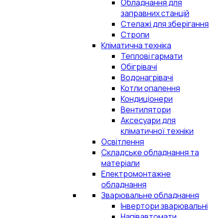
Обладнання для
заправних станцій
Стелажі для зберігання
Стропи
Кліматична техніка
Теплові гармати
Обігрівачі
Водонагрівачі
Котли опалення
Кондиціонери
Вентилятори
Аксесуари для
кліматичної техніки
Освітлення
Складське обладнання та
матеріали
Електромонтажне
обладнання
Зварювальне обладнання
Інвертори зварювальні
Напівавтомати