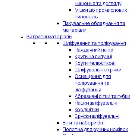
чищення та догляду
Мішки до промислових
пилососів
Пакувальне обладнання та
матеріали
Витратні матеріали
Шліфування та полірування
Наждачний папір
Круги на липучці
Круги пелюсткові
Шліфувальні стрічки
Оснащення для
полірування та
шліфування
Абразивні сітки та губки
Чашки шліфувальні
Кордщітки
Бруски шліфувальні
Біти та набори біт
Полотна для ручних ножівок