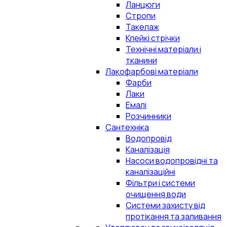
Ланцюги
Стропи
Такелаж
Клейкі стрічки
Технічні матеріали і
тканини
Лакофарбові матеріали
Фарби
Лаки
Емалі
Розчинники
Сантехніка
Водопровід
Каналізація
Насоси водопровідні та
каналізаційні
Фільтри і системи
очищення води
Системи захисту від
протікання та заливання