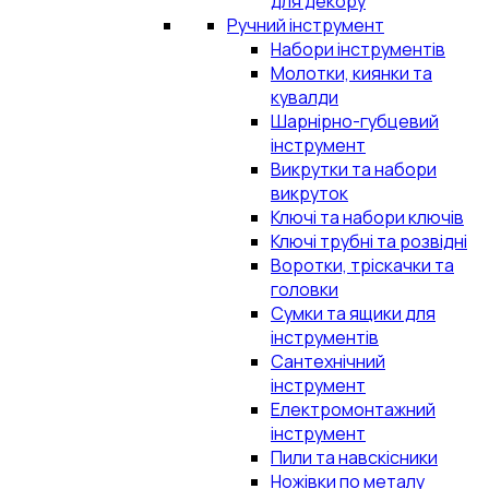
для декору
Ручний інструмент
Набори інструментів
Молотки, киянки та
кувалди
Шарнірно-губцевий
інструмент
Викрутки та набори
викруток
Ключі та набори ключів
Ключі трубні та розвідні
Воротки, тріскачки та
головки
Сумки та ящики для
інструментів
Сантехнічний
інструмент
Електромонтажний
інструмент
Пили та навскісники
Ножівки по металу