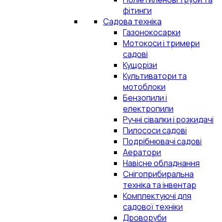
фітинги
Садова техніка
Газонокосарки
Мотокоси і тримери
садові
Кущорізи
Культиватори та
мотоблоки
Бензопили і
електропили
Ручні сівалки і розкидачі
Пилососи садові
Подрібнювачі садові
Аератори
Навісне обладнання
Снігоприбиральна
техніка та інвентар
Комплектуючі для
садової техніки
Дроворуби