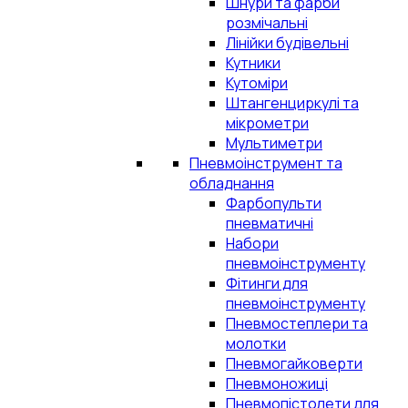
Шнури та фарби
розмічальні
Лінійки будівельні
Кутники
Кутоміри
Штангенциркулі та
мікрометри
Мультиметри
Пневмоінструмент та
обладнання
Фарбопульти
пневматичні
Набори
пневмоінструменту
Фітинги для
пневмоінструменту
Пневмостеплери та
молотки
Пневмогайковерти
Пневмоножиці
Пневмопістолети для