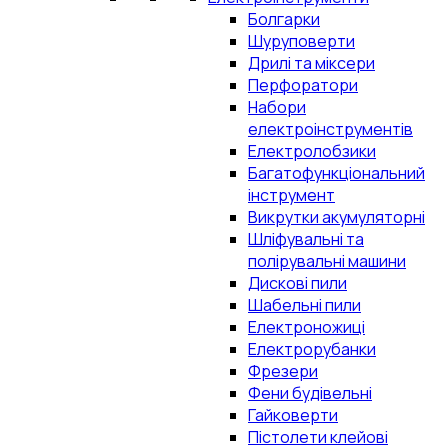
Болгарки
Шуруповерти
Дрилі та міксери
Перфоратори
Набори
електроінструментів
Електролобзики
Багатофункціональний
інструмент
Викрутки акумуляторні
Шліфувальні та
полірувальні машини
Дискові пили
Шабельні пили
Електроножиці
Електрорубанки
Фрезери
Фени будівельні
Гайковерти
Пістолети клейові