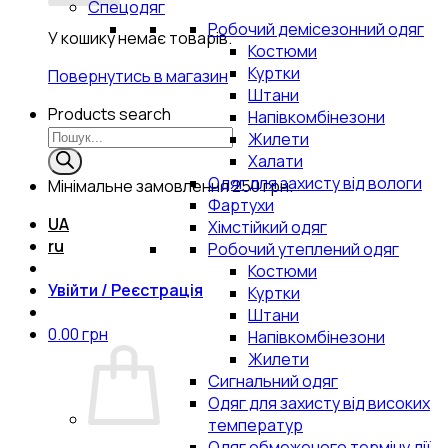
Спецодяг
Робочий демісезонний одяг
У кошику немає товарів.
Костюми
Куртки
Повернутись в магазин
Штани
Products search
Напівкомбінезони
Жилети
Халати
Одяг для захисту від вологи
Мінімальне замовлення
250 грн.
Фартухи
UA
Хімстійкий одяг
ru
Робочий утеплений одяг
Костюми
Увійти / Реєстрація
Куртки
Штани
0.00
грн
Напівкомбінезони
Жилети
Сигнальний одяг
Одяг для захисту від високих
температур
Одяг обмеженого терміну дії