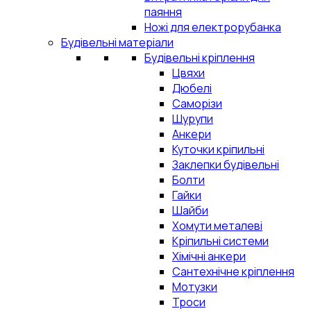
паяння
Ножі для електрорубанка
Будівельні матеріали
Будівельні кріплення
Цвяхи
Дюбелі
Саморізи
Шурупи
Анкери
Куточки кріпильні
Заклепки будівельні
Болти
Гайки
Шайби
Хомути металеві
Кріпильні системи
Хімічні анкери
Сантехнічне кріплення
Мотузки
Троси