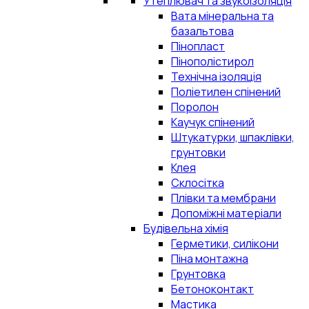
Утеплювач та звукоізоляція
Вата мінеральна та
базальтова
Пінопласт
Пінополістирол
Технічна ізоляція
Поліетилен спінений
Поролон
Каучук спінений
Штукатурки, шпаклівки,
грунтовки
Клея
Склосітка
Плівки та мембрани
Допоміжні матеріали
Будівельна хімія
Герметики, силікони
Піна монтажна
Грунтовка
Бетоноконтакт
Мастика