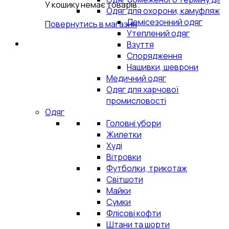
У кошику немає товарів.
Одяг для охорони, камуфляж
Демісезонний одяг
Повернутись в магазин
Утеплений одяг
Взуття
Спорядження
Нашивки, шеврони
Медичний одяг
Одяг для харчової
промисловості
Одяг
Головні убори
Жилетки
Худі
Вітровки
Футболки, трикотаж
Світшоти
Майки
Сумки
Флісові кофти
Штани та шорти