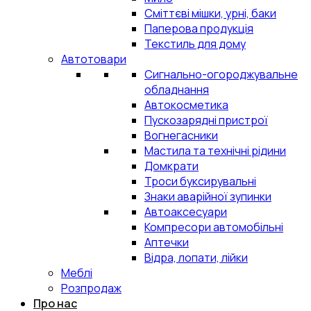
Сміттєві мішки, урні, баки
Паперова продукція
Текстиль для дому
Автотовари
Сигнально-огороджувальне
обладнання
Автокосметика
Пускозарядні пристрої
Вогнегасники
Мастила та технічні рідини
Домкрати
Троси буксирувальні
Знаки аварійної зупинки
Автоаксесуари
Компресори автомобільні
Аптечки
Відра, лопати, лійки
Меблі
Розпродаж
Про нас