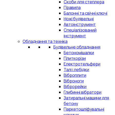
Скоби для степлера
Правила
Балонні та свічні ключі
Ножі будівельні
Автоінструмент
Спеціалізований
інструмент
Обладнання та техніка
Будівельне обладнання
Бетономішалки
Плиткорізи
Електротельфери
Талі і лебідки
Віброплити
Віброноги
Віброрейки
Глибинні вібратори
Затиральні машини для
бетону
Паркетошліфувальні
машини