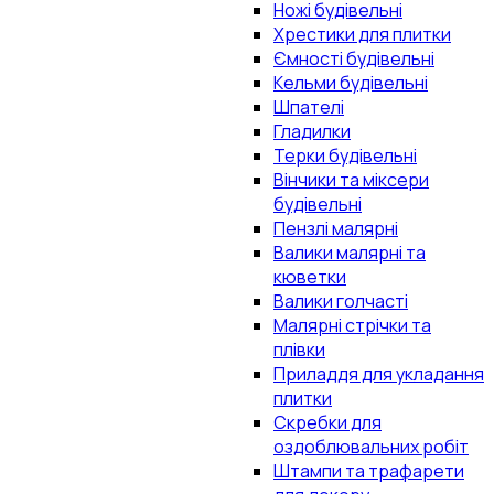
Ножі будівельні
Хрестики для плитки
Ємності будівельні
Кельми будівельні
Шпателі
Гладилки
Терки будівельні
Вінчики та міксери
будівельні
Пензлі малярні
Валики малярні та
кюветки
Валики голчасті
Малярні стрічки та
плівки
Приладдя для укладання
плитки
Скребки для
оздоблювальних робіт
Штампи та трафарети