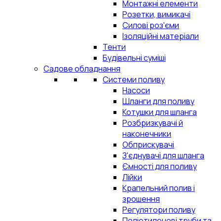
Монтажні елементи
Розетки, вимикачі
Силові роз'єми
Ізоляційні матеріали
Тенти
Будівельні суміші
Садове обладнання
Системи поливу
Насоси
Шланги для поливу
Котушки для шланга
Розбризкувачі й
наконечники
Обприскувачі
З'єднувачі для шланга
Ємності для поливу
Лійки
Крапельний полив і
зрошення
Регулятори поливу
Поліетиленові труби та