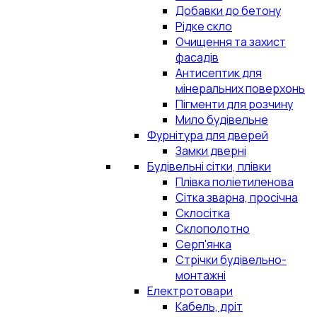
Добавки до бетону
Рідке скло
Очищення та захист
фасадів
Антисептик для
мінеральних поверхонь
Пігменти для розчину
Мило будівельне
Фурнітура для дверей
Замки дверні
Будівельні сітки, плівки
Плівка поліетиленова
Сітка зварна, просічна
Склосітка
Склополотно
Серп'янка
Стрічки будівельно-
монтажні
Електротовари
Кабель, дріт