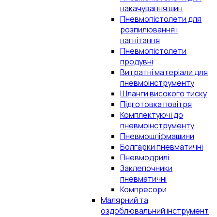
накачування шин
Пневмопістолети для
розпилювання і
нагнітання
Пневмопістолети
продувні
Витратні матеріали для
пневмоінструменту
Шланги високого тиску
Підготовка повітря
Комплектуючі до
пневмоінструменту
Пневмошліфмашини
Болгарки пневматичні
Пневмодрилі
Заклепочники
пневматичні
Компресори
Малярний та
оздоблювальний інструмент