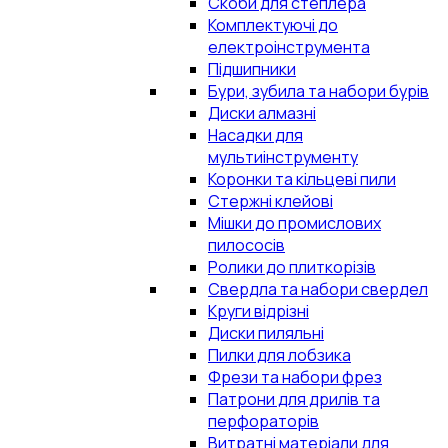
Скоби для степлера
Комплектуючі до
електроінструмента
Підшипники
Бури, зубила та набори бурів
Диски алмазні
Насадки для
мультиінструменту
Коронки та кільцеві пили
Стержні клейові
Мішки до промислових
пилососів
Ролики до плиткорізів
Свердла та набори свердел
Круги відрізні
Диски пиляльні
Пилки для лобзика
Фрези та набори фрез
Патрони для дрилів та
перфораторів
Витратні матеріали для