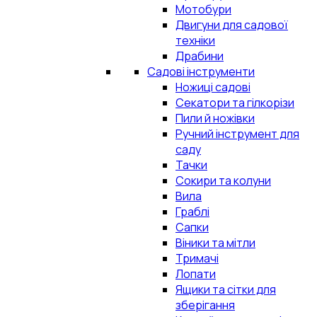
Мотобури
Двигуни для садової
техніки
Драбини
Садові інструменти
Ножиці садові
Секатори та гілкорізи
Пили й ножівки
Ручний інструмент для
саду
Тачки
Сокири та колуни
Вила
Граблі
Сапки
Віники та мітли
Тримачі
Лопати
Ящики та сітки для
зберігання