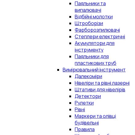
Паяльники та
випалювачі
Відбійні молотки
Штроборізи
Фарборозпилювачі
Степлери електричні
Акумулятори для
інструменту
Паяльники для
пластикових труб
Вимірювальний інструмент
Далекоміри
Нівеліри та рівні лазерні
Штативи для нівелірів
Детектори
Рулетки
Рівні
Маркери та олівці
будівельні
Правила