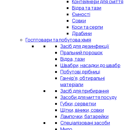
Контейнери для сміття
Відра та тази
Ємності
Совки
Коси та серпи
Драбини
Госптовари та побутова хімія
Засіб для дезинфекції
Пральний порошок
Відра, тази
Швабри, насадки до швабр
Побутові дрібниці
Ганчір'я, обтиральні
матеріали
Засіб для прибирання
Засоби для миття посуду
Губки, серветки
Щітки, віники, совки
Лампочки, батарейки
Спеціалізовані засоби
Мило