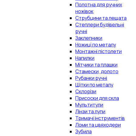
Полотна для ручних
ножівок
Струбцини та лещата
Степлери будівельні
ручні
Заклепники
Ножиці по металу
Монтажні пістолети
Напилки
Мітчики та плашки
Стамески, долото
Рубанки ручні
Щітки по металу
Склорізи
Присоски для скла
Мультитули
Лінзи та лупи
Тримачі інструментів
Ломи та цвяходери
Зубила