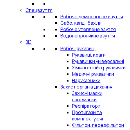
Спецвзуття
Робоче демісезонне взуття
Сабо, капці, бахіли
Робоче утеплене взуття
Водонепроникне взуття
ЗІЗ
Робочі рукавиці
Рукавиці, краги
Рукавички універсальні
Хімічно-стійкі рукавички
Медичні рукавички
Нарукавники
Захист органів дихання
Захисні маски,
напівмаски
Респіратори
Протигази та
комплектуючі
Фільтри, передфільтри