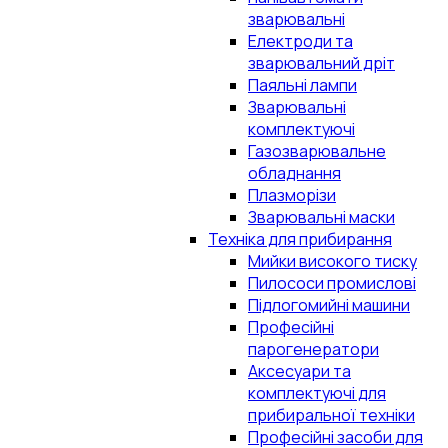
зварювальні
Електроди та
зварювальний дріт
Паяльні лампи
Зварювальні
комплектуючі
Газозварювальне
обладнання
Плазморізи
Зварювальні маски
Техніка для прибирання
Мийки високого тиску
Пилососи промислові
Підлогомийні машини
Професійні
парогенератори
Аксесуари та
комплектуючі для
прибиральної техніки
Професійні засоби для