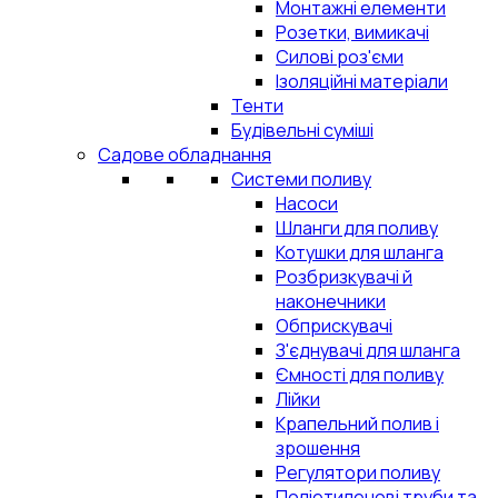
Монтажні елементи
Розетки, вимикачі
Силові роз'єми
Ізоляційні матеріали
Тенти
Будівельні суміші
Садове обладнання
Системи поливу
Насоси
Шланги для поливу
Котушки для шланга
Розбризкувачі й
наконечники
Обприскувачі
З'єднувачі для шланга
Ємності для поливу
Лійки
Крапельний полив і
зрошення
Регулятори поливу
Поліетиленові труби та