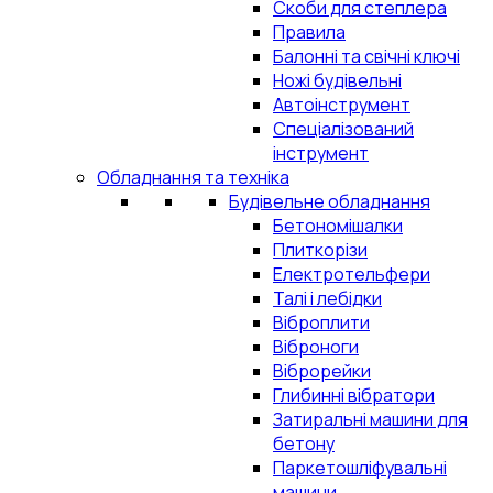
Скоби для степлера
Правила
Балонні та свічні ключі
Ножі будівельні
Автоінструмент
Спеціалізований
інструмент
Обладнання та техніка
Будівельне обладнання
Бетономішалки
Плиткорізи
Електротельфери
Талі і лебідки
Віброплити
Віброноги
Віброрейки
Глибинні вібратори
Затиральні машини для
бетону
Паркетошліфувальні
машини