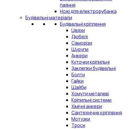
паяння
Ножі для електрорубанка
Будівельні матеріали
Будівельні кріплення
Цвяхи
Дюбелі
Саморізи
Шурупи
Анкери
Куточки кріпильні
Заклепки будівельні
Болти
Гайки
Шайби
Хомути металеві
Кріпильні системи
Хімічні анкери
Сантехнічне кріплення
Мотузки
Троси