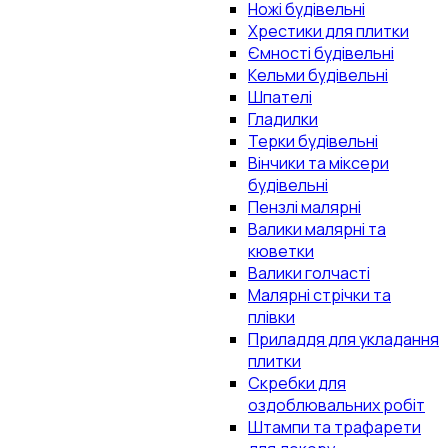
Ножі будівельні
Хрестики для плитки
Ємності будівельні
Кельми будівельні
Шпателі
Гладилки
Терки будівельні
Вінчики та міксери
будівельні
Пензлі малярні
Валики малярні та
кюветки
Валики голчасті
Малярні стрічки та
плівки
Приладдя для укладання
плитки
Скребки для
оздоблювальних робіт
Штампи та трафарети