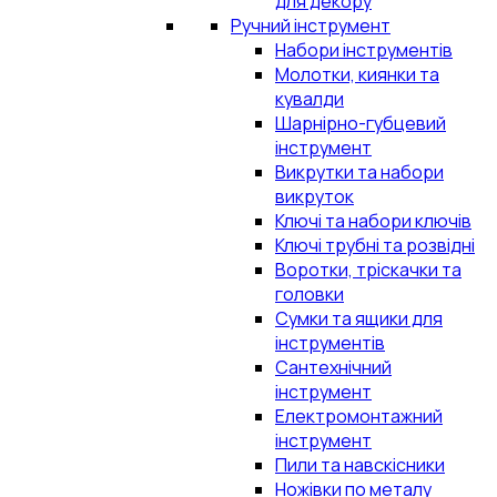
для декору
Ручний інструмент
Набори інструментів
Молотки, киянки та
кувалди
Шарнірно-губцевий
інструмент
Викрутки та набори
викруток
Ключі та набори ключів
Ключі трубні та розвідні
Воротки, тріскачки та
головки
Сумки та ящики для
інструментів
Сантехнічний
інструмент
Електромонтажний
інструмент
Пили та навскісники
Ножівки по металу