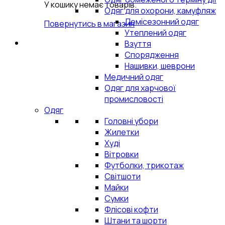
У кошику немає товарів.
Одяг для охорони, камуфляж
Демісезонний одяг
Повернутись в магазин
Утеплений одяг
Взуття
Спорядження
Нашивки, шеврони
Медичний одяг
Одяг для харчової
промисловості
Одяг
Головні убори
Жилетки
Худі
Вітровки
Футболки, трикотаж
Світшоти
Майки
Сумки
Флісові кофти
Штани та шорти