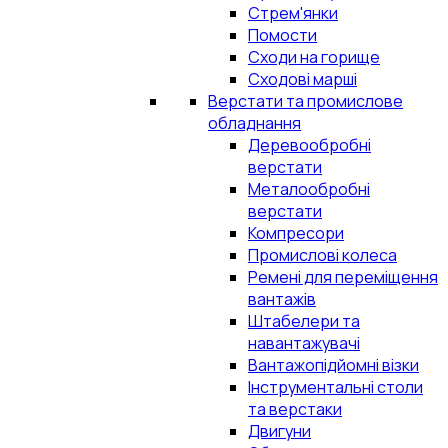
Стрем'янки
Помости
Сходи на горище
Сходові марші
Верстати та промислове
обладнання
Деревообробні
верстати
Металообробні
верстати
Компресори
Промислові колеса
Ремені для переміщення
вантажів
Штабелери та
навантажувачі
Вантажопідйомні візки
Інструментальні столи
та верстаки
Двигуни