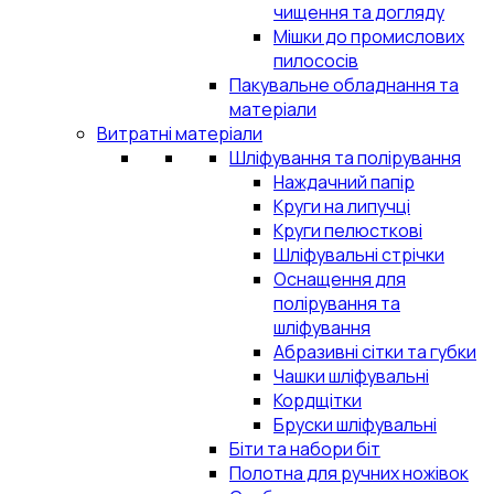
чищення та догляду
Мішки до промислових
пилососів
Пакувальне обладнання та
матеріали
Витратні матеріали
Шліфування та полірування
Наждачний папір
Круги на липучці
Круги пелюсткові
Шліфувальні стрічки
Оснащення для
полірування та
шліфування
Абразивні сітки та губки
Чашки шліфувальні
Кордщітки
Бруски шліфувальні
Біти та набори біт
Полотна для ручних ножівок