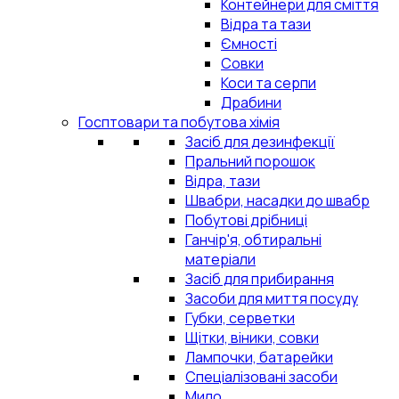
Контейнери для сміття
Відра та тази
Ємності
Совки
Коси та серпи
Драбини
Госптовари та побутова хімія
Засіб для дезинфекції
Пральний порошок
Відра, тази
Швабри, насадки до швабр
Побутові дрібниці
Ганчір'я, обтиральні
матеріали
Засіб для прибирання
Засоби для миття посуду
Губки, серветки
Щітки, віники, совки
Лампочки, батарейки
Спеціалізовані засоби
Мило