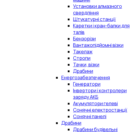
Установки алмазного
свердління
Штукатурні станції
Каретки і кран-балки для
талів
Бензорізи
Вантажопідйомні візки
Такелаж
Стропи
Тачки, візки
Драбини
Енергозабезпечення
Генератори
Інвертори і контролери
заряду АКБ
Акумулятори гелеві
Сонячні електростанції
Сонячні панелі
Драбини
Драбини будівельні