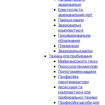
зварювальні
Електроди та
зварювальний дріт
Паяльні лампи
Зварювальні
комплектуючі
Газозварювальне
обладнання
Плазморізи
Зварювальні маски
Техніка для прибирання
Мийки високого тиску
Пилососи промислові
Підлогомийні машини
Професійні
парогенератори
Аксесуари та
комплектуючі для
прибиральної техніки
Професійні засоби для