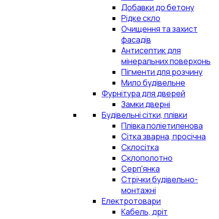
Добавки до бетону
Рідке скло
Очищення та захист
фасадів
Антисептик для
мінеральних поверхонь
Пігменти для розчину
Мило будівельне
Фурнітура для дверей
Замки дверні
Будівельні сітки, плівки
Плівка поліетиленова
Сітка зварна, просічна
Склосітка
Склополотно
Серп'янка
Стрічки будівельно-
монтажні
Електротовари
Кабель, дріт