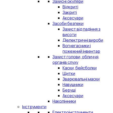
Захисні окуляри
Відкриті
Закриті
Аксесуари
Засоби безпеки
Захист від падіння з
висоти
Діелектричні вироби
Вогнегасники і
пожежний інвентар
Захист голови, обличчя,
органів слуху
Каски, бейсболки
Щитки
Зварювальні маски
Навушники
Беруші
Аксесуари
Наколінники
Інструменти
Електроінструменти