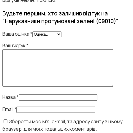
Відгуків немає, поки що.
Будьте першим, хто залишив відгук на
“Нарукавники прогумовані зелені (09010)”
Ваша оцінка
*
Ваш відгук
*
Назва
*
Email
*
Зберегти моє ім'я, e-mail, та адресу сайту в цьому
браузері для моїх подальших коментарів.