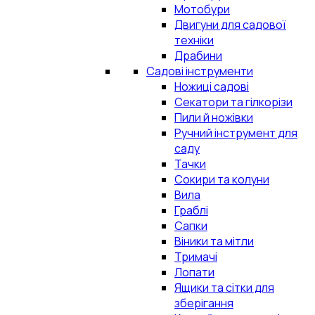
Мотобури
Двигуни для садової
техніки
Драбини
Садові інструменти
Ножиці садові
Секатори та гілкорізи
Пили й ножівки
Ручний інструмент для
саду
Тачки
Сокири та колуни
Вила
Граблі
Сапки
Віники та мітли
Тримачі
Лопати
Ящики та сітки для
зберігання