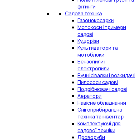
фітинги
Садова техніка
Газонокосарки
Мотокоси і тримери
садові
Кущорізи
Культиватори та
мотоблоки
Бензопили і
електропили
Ручні сівалки і розкидачі
Пилососи садові
Подрібнювачі садові
Аератори
Навісне обладнання
Снігоприбиральна
техніка та інвентар
Комплектуючі для
садової техніки
Дроворуби