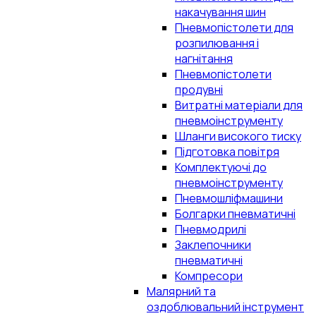
накачування шин
Пневмопістолети для
розпилювання і
нагнітання
Пневмопістолети
продувні
Витратні матеріали для
пневмоінструменту
Шланги високого тиску
Підготовка повітря
Комплектуючі до
пневмоінструменту
Пневмошліфмашини
Болгарки пневматичні
Пневмодрилі
Заклепочники
пневматичні
Компресори
Малярний та
оздоблювальний інструмент