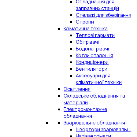
Обладнання для
заправних станцій
Стелажі для зберігання
Стропи
Кліматична техніка
Теплові гармати
Обігрівачі
Водонагрівачі
Котли опалення
Кондиціонери
Вентилятори
Аксесуари для
кліматичної техніки
Освітлення
Складське обладнання та
матеріали
Електромонтажне
обладнання
Зварювальне обладнання
Інвертори зварювальні
Напівавтомати