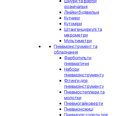
Шнури та фарби
розмічальні
Лінійки будівельні
Кутники
Кутоміри
Штангенциркулі та
мікрометри
Мультиметри
Пневмоінструмент та
обладнання
Фарбопульти
пневматичні
Набори
пневмоінструменту
Фітинги для
пневмоінструменту
Пневмостеплери та
молотки
Пневмогайковерти
Пневмоножиці
Пневмопістолети для