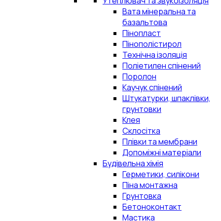
Утеплювач та звукоізоляція
Вата мінеральна та
базальтова
Пінопласт
Пінополістирол
Технічна ізоляція
Поліетилен спінений
Поролон
Каучук спінений
Штукатурки, шпаклівки,
грунтовки
Клея
Склосітка
Плівки та мембрани
Допоміжні матеріали
Будівельна хімія
Герметики, силікони
Піна монтажна
Грунтовка
Бетоноконтакт
Мастика