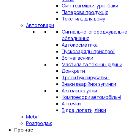
Сміттєві мішки, урні, баки
Паперова продукція
Текстиль для дому
Автотовари
Сигнально-огороджувальне
обладнання
Автокосметика
Пускозарядні пристрої
Вогнегасники
Мастила та технічні рідини
Домкрати
Троси буксирувальні
Знаки аварійної зупинки
Автоаксесуари
Компресори автомобільні
Аптечки
Відра, лопати, лійки
Меблі
Розпродаж
Про нас