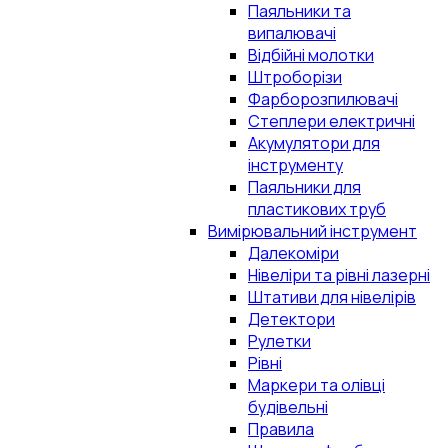
Паяльники та
випалювачі
Відбійні молотки
Штроборізи
Фарборозпилювачі
Степлери електричні
Акумулятори для
інструменту
Паяльники для
пластикових труб
Вимірювальний інструмент
Далекоміри
Нівеліри та рівні лазерні
Штативи для нівелірів
Детектори
Рулетки
Рівні
Маркери та олівці
будівельні
Правила