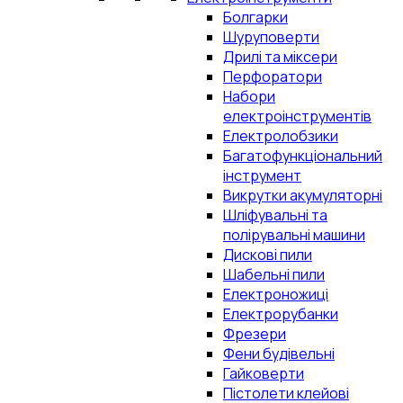
Болгарки
Шуруповерти
Дрилі та міксери
Перфоратори
Набори
електроінструментів
Електролобзики
Багатофункціональний
інструмент
Викрутки акумуляторні
Шліфувальні та
полірувальні машини
Дискові пили
Шабельні пили
Електроножиці
Електрорубанки
Фрезери
Фени будівельні
Гайковерти
Пістолети клейові