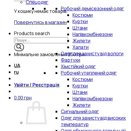
Спецодяг
Робочий демісезонний одяг
У кошику немає товарів.
Костюми
Куртки
Повернутись в магазин
Штани
Products search
Напівкомбінезони
Жилети
Халати
Одяг для захисту від вологи
Мінімальне замовлення
250 грн.
Фартухи
UA
Хімстійкий одяг
ru
Робочий утеплений одяг
Костюми
Увійти / Реєстрація
Куртки
Штани
0.00
грн
Напівкомбінезони
Жилети
Сигнальний одяг
Одяг для захисту від високих
температур
Одяг обмеженого терміну дії