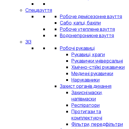
Спецвзуття
Робоче демісезонне взуття
Сабо, капці, бахіли
Робоче утеплене взуття
Водонепроникне взуття
ЗІЗ
Робочі рукавиці
Рукавиці, краги
Рукавички універсальні
Хімічно-стійкі рукавички
Медичні рукавички
Нарукавники
Захист органів дихання
Захисні маски,
напівмаски
Респіратори
Протигази та
комплектуючі
Фільтри, передфільтри