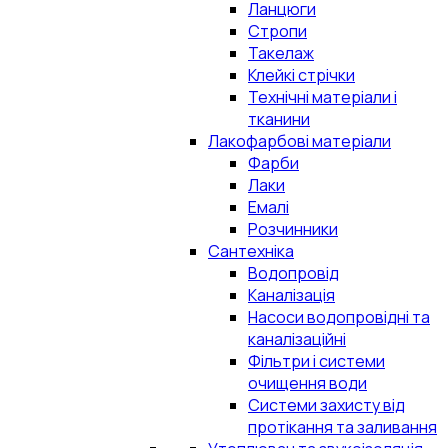
Ланцюги
Стропи
Такелаж
Клейкі стрічки
Технічні матеріали і
тканини
Лакофарбові матеріали
Фарби
Лаки
Емалі
Розчинники
Сантехніка
Водопровід
Каналізація
Насоси водопровідні та
каналізаційні
Фільтри і системи
очищення води
Системи захисту від
протікання та заливання