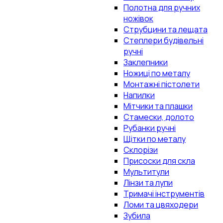
Полотна для ручних
ножівок
Струбцини та лещата
Степлери будівельні
ручні
Заклепники
Ножиці по металу
Монтажні пістолети
Напилки
Мітчики та плашки
Стамески, долото
Рубанки ручні
Щітки по металу
Склорізи
Присоски для скла
Мультитули
Лінзи та лупи
Тримачі інструментів
Ломи та цвяходери
Зубила