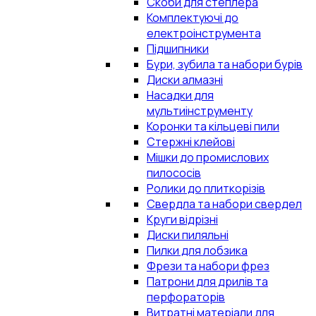
Скоби для степлера
Комплектуючі до
електроінструмента
Підшипники
Бури, зубила та набори бурів
Диски алмазні
Насадки для
мультиінструменту
Коронки та кільцеві пили
Стержні клейові
Мішки до промислових
пилососів
Ролики до плиткорізів
Свердла та набори свердел
Круги відрізні
Диски пиляльні
Пилки для лобзика
Фрези та набори фрез
Патрони для дрилів та
перфораторів
Витратні матеріали для