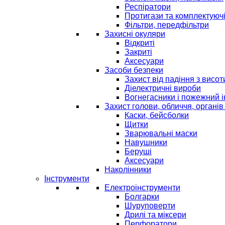
Респіратори
Протигази та комплектуюч
Фільтри, передфільтри
Захисні окуляри
Відкриті
Закриті
Аксесуари
Засоби безпеки
Захист від падіння з висот
Діелектричні вироби
Вогнегасники і пожежний 
Захист голови, обличчя, органів
Каски, бейсболки
Щитки
Зварювальні маски
Навушники
Беруші
Аксесуари
Наколінники
Інструменти
Електроінструменти
Болгарки
Шуруповерти
Дрилі та міксери
Перфоратори