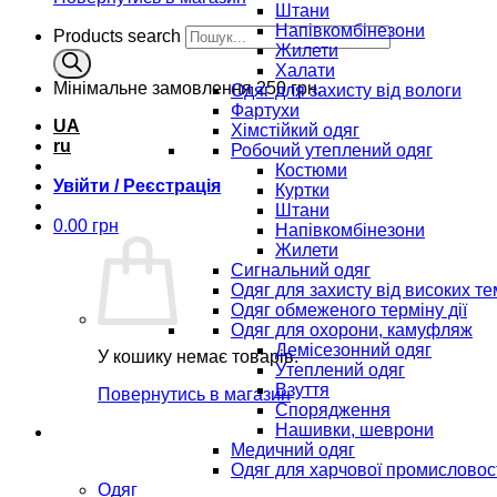
Штани
Напівкомбінезони
Products search
Жилети
Халати
Мінімальне замовлення
250 грн.
Одяг для захисту від вологи
Фартухи
UA
Хімстійкий одяг
ru
Робочий утеплений одяг
Костюми
Увійти / Реєстрація
Куртки
Штани
0.00
грн
Напівкомбінезони
Жилети
Сигнальний одяг
Одяг для захисту від високих т
Одяг обмеженого терміну дії
Одяг для охорони, камуфляж
Демісезонний одяг
У кошику немає товарів.
Утеплений одяг
Взуття
Повернутись в магазин
Спорядження
Нашивки, шеврони
Медичний одяг
Одяг для харчової промисловос
Одяг