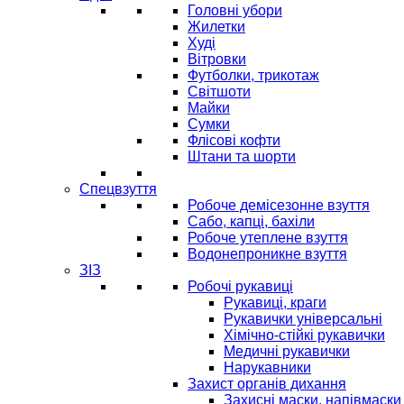
Головні убори
Жилетки
Худі
Вітровки
Футболки, трикотаж
Світшоти
Майки
Сумки
Флісові кофти
Штани та шорти
Спецвзуття
Робоче демісезонне взуття
Сабо, капці, бахіли
Робоче утеплене взуття
Водонепроникне взуття
ЗІЗ
Робочі рукавиці
Рукавиці, краги
Рукавички універсальні
Хімічно-стійкі рукавички
Медичні рукавички
Нарукавники
Захист органів дихання
Захисні маски, напівмаски