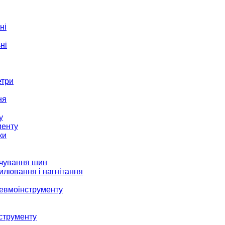
ні
ні
етри
ня
у
менту
ки
ачування шин
илювання і нагнітання
невмоінструменту
струменту