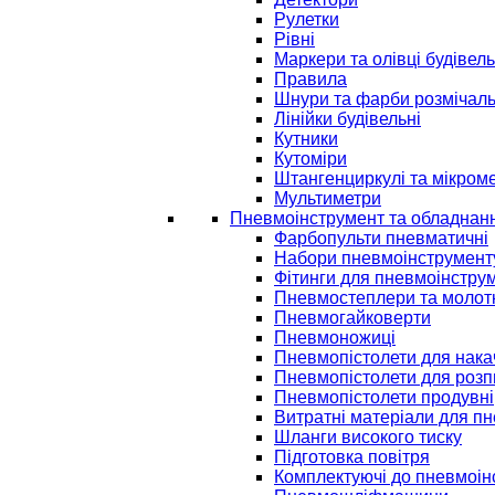
Рулетки
Рівні
Маркери та олівці будівель
Правила
Шнури та фарби розмічаль
Лінійки будівельні
Кутники
Кутоміри
Штангенциркулі та мікром
Мультиметри
Пневмоінструмент та обладнан
Фарбопульти пневматичні
Набори пневмоінструмент
Фітинги для пневмоінстру
Пневмостеплери та молот
Пневмогайковерти
Пневмоножиці
Пневмопістолети для нак
Пневмопістолети для розп
Пневмопістолети продувні
Витратні матеріали для п
Шланги високого тиску
Підготовка повітря
Комплектуючі до пневмоін