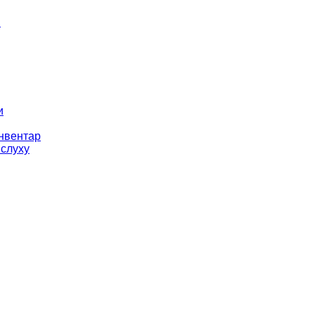
і
и
інвентар
 слуху