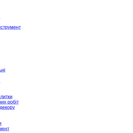
і
нструмент
ьні
и
плитки
их робіт
декору
и
мент