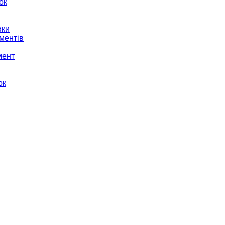
ок
вки
ментів
мент
ок