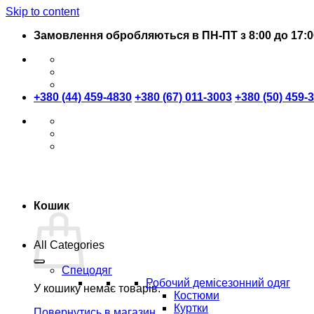
Skip to content
Замовлення обробляються в ПН-ПТ з 8:00 до 17:0
+380 (44) 459-4830
+380 (67) 011-3003
+380 (50) 459-
Кошик
All Categories
Спецодяг
Робочий демісезонний одяг
У кошику немає товарів.
Костюми
Куртки
Повернутись в магазин