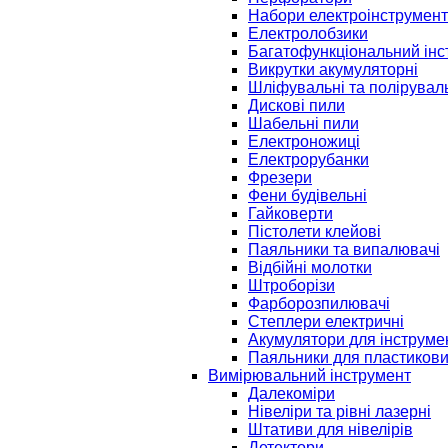
Набори електроінструмент
Електролобзики
Багатофункціональний інс
Викрутки акумуляторні
Шліфувальні та полірувал
Дискові пили
Шабельні пили
Електроножиці
Електрорубанки
Фрезери
Фени будівельні
Гайковерти
Пістолети клейові
Паяльники та випалювачі
Відбійні молотки
Штроборізи
Фарборозпилювачі
Степлери електричні
Акумулятори для інструме
Паяльники для пластикови
Вимірювальний інструмент
Далекоміри
Нівеліри та рівні лазерні
Штативи для нівелірів
Детектори