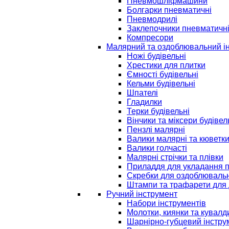
Пневмошліфмашини
Болгарки пневматичні
Пневмодрилі
Заклепочники пневматичн
Компресори
Малярний та оздоблювальний і
Ножі будівельні
Хрестики для плитки
Ємності будівельні
Кельми будівельні
Шпателі
Гладилки
Терки будівельні
Вінчики та міксери будівел
Пензлі малярні
Валики малярні та кюветк
Валики голчасті
Малярні стрічки та плівки
Приладдя для укладання 
Скребки для оздоблювальн
Штампи та трафарети для 
Ручний інструмент
Набори інструментів
Молотки, киянки та кувалд
Шарнірно-губцевий інстру