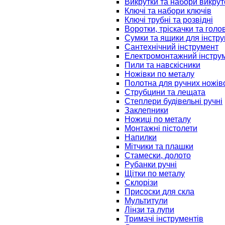
Викрутки та набори викрут
Ключі та набори ключів
Ключі трубні та розвідні
Воротки, тріскачки та голо
Сумки та ящики для інстру
Сантехнічний інструмент
Електромонтажний інстру
Пили та навскісники
Ножівки по металу
Полотна для ручних ножів
Струбцини та лещата
Степлери будівельні ручні
Заклепники
Ножиці по металу
Монтажні пістолети
Напилки
Мітчики та плашки
Стамески, долото
Рубанки ручні
Щітки по металу
Склорізи
Присоски для скла
Мультитули
Лінзи та лупи
Тримачі інструментів