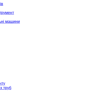
ів
трумент
ьні машини
нту
х труб