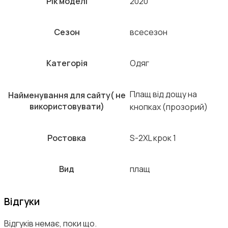
Рік моделі
2020
Сезон
всесезон
Категорія
Одяг
Плащ від дощу на
Найменування для сайту( не
використовувати)
кнопках (прозорий)
Ростовка
S-2XL крок 1
Вид
плащ
Відгуки
Відгуків немає, поки що.