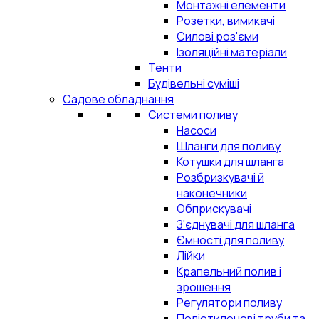
Монтажні елементи
Розетки, вимикачі
Силові роз'єми
Ізоляційні матеріали
Тенти
Будівельні суміші
Садове обладнання
Системи поливу
Насоси
Шланги для поливу
Котушки для шланга
Розбризкувачі й
наконечники
Обприскувачі
З'єднувачі для шланга
Ємності для поливу
Лійки
Крапельний полив і
зрошення
Регулятори поливу
Поліетиленові труби та