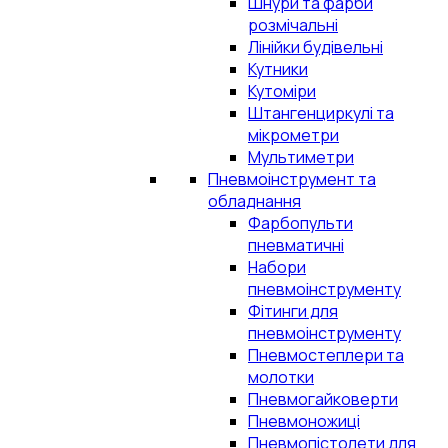
Шнури та фарби
розмічальні
Лінійки будівельні
Кутники
Кутоміри
Штангенциркулі та
мікрометри
Мультиметри
Пневмоінструмент та
обладнання
Фарбопульти
пневматичні
Набори
пневмоінструменту
Фітинги для
пневмоінструменту
Пневмостеплери та
молотки
Пневмогайковерти
Пневмоножиці
Пневмопістолети для