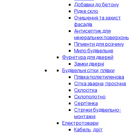
Добавки до бетону
Рідке скло
Очищення та захист
фасадів
Антисептик для
мінеральних поверхонь
Пігменти для розчину
Мило будівельне
Фурнітура для дверей
Замки дверні
Будівельні сітки, плівки
Плівка поліетиленова
Сітка зварна, просічна
Склосітка
Склополотно
Серп'янка
Стрічки будівельно-
монтажні
Електротовари
Кабель, дріт