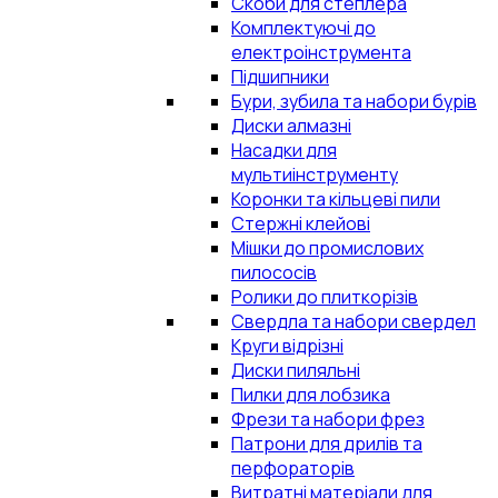
Скоби для степлера
Комплектуючі до
електроінструмента
Підшипники
Бури, зубила та набори бурів
Диски алмазні
Насадки для
мультиінструменту
Коронки та кільцеві пили
Стержні клейові
Мішки до промислових
пилососів
Ролики до плиткорізів
Свердла та набори свердел
Круги відрізні
Диски пиляльні
Пилки для лобзика
Фрези та набори фрез
Патрони для дрилів та
перфораторів
Витратні матеріали для