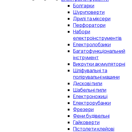
Болгарки
Шуруповерти
Дрилі та міксери
Перфоратори
Набори
електроінструментів
Електролобзики
Багатофункціональний
інструмент
Викрутки акумуляторні
Шліфувальні та
полірувальні машини
Дискові пили
Шабельні пили
Електроножиці
Електрорубанки
Фрезери
Фени будівельні
Гайковерти
Пістолети клейові