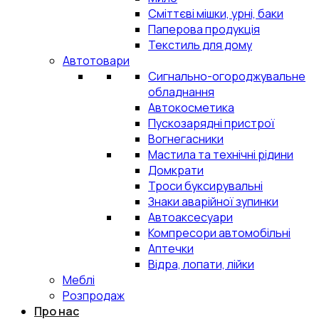
Сміттєві мішки, урні, баки
Паперова продукція
Текстиль для дому
Автотовари
Сигнально-огороджувальне
обладнання
Автокосметика
Пускозарядні пристрої
Вогнегасники
Мастила та технічні рідини
Домкрати
Троси буксирувальні
Знаки аварійної зупинки
Автоаксесуари
Компресори автомобільні
Аптечки
Відра, лопати, лійки
Меблі
Розпродаж
Про нас