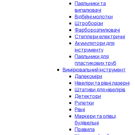
Паяльники та
випалювачі
Відбійні молотки
Штроборізи
Фарборозпилювачі
Степлери електричні
Акумулятори для
інструменту
Паяльники для
пластикових труб
Вимірювальний інструмент
Далекоміри
Нівеліри та рівні лазерні
Штативи для нівелірів
Детектори
Рулетки
Рівні
Маркери та олівці
будівельні
Правила