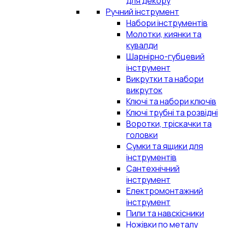
для декору
Ручний інструмент
Набори інструментів
Молотки, киянки та
кувалди
Шарнірно-губцевий
інструмент
Викрутки та набори
викруток
Ключі та набори ключів
Ключі трубні та розвідні
Воротки, тріскачки та
головки
Сумки та ящики для
інструментів
Сантехнічний
інструмент
Електромонтажний
інструмент
Пили та навскісники
Ножівки по металу