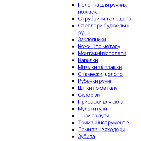
Полотна для ручних
ножівок
Струбцини та лещата
Степлери будівельні
ручні
Заклепники
Ножиці по металу
Монтажні пістолети
Напилки
Мітчики та плашки
Стамески, долото
Рубанки ручні
Щітки по металу
Склорізи
Присоски для скла
Мультитули
Лінзи та лупи
Тримачі інструментів
Ломи та цвяходери
Зубила