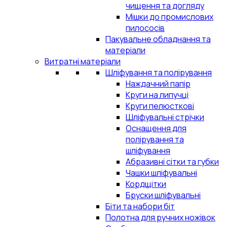
чищення та догляду
Мішки до промислових
пилососів
Пакувальне обладнання та
матеріали
Витратні матеріали
Шліфування та полірування
Наждачний папір
Круги на липучці
Круги пелюсткові
Шліфувальні стрічки
Оснащення для
полірування та
шліфування
Абразивні сітки та губки
Чашки шліфувальні
Кордщітки
Бруски шліфувальні
Біти та набори біт
Полотна для ручних ножівок