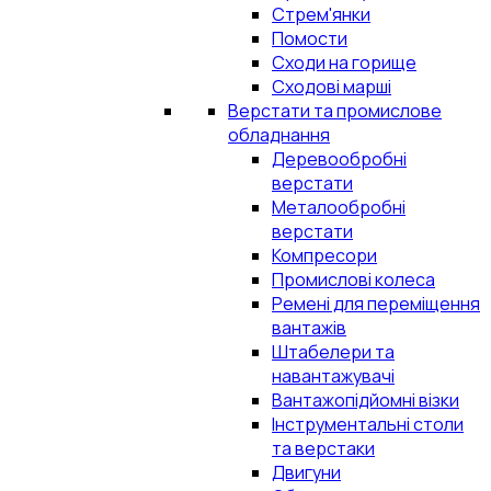
Стрем'янки
Помости
Сходи на горище
Сходові марші
Верстати та промислове
обладнання
Деревообробні
верстати
Металообробні
верстати
Компресори
Промислові колеса
Ремені для переміщення
вантажів
Штабелери та
навантажувачі
Вантажопідйомні візки
Інструментальні столи
та верстаки
Двигуни