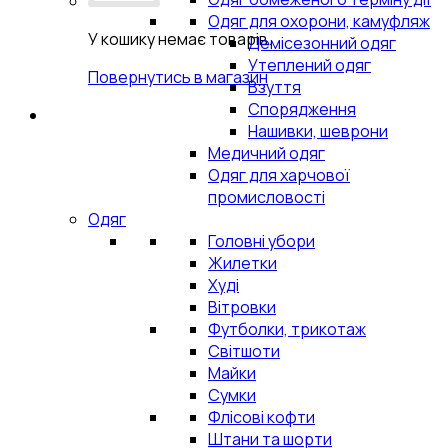
Одяг для охорони, камуфляж
У кошику немає товарів.
Демісезонний одяг
Утеплений одяг
Повернутись в магазин
Взуття
Спорядження
Нашивки, шеврони
Медичний одяг
Одяг для харчової
промисловості
Одяг
Головні убори
Жилетки
Худі
Вітровки
Футболки, трикотаж
Світшоти
Майки
Сумки
Флісові кофти
Штани та шорти