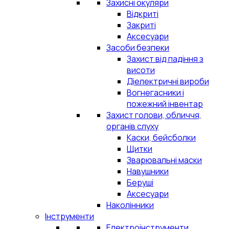
Захисні окуляри
Відкриті
Закриті
Аксесуари
Засоби безпеки
Захист від падіння з
висоти
Діелектричні вироби
Вогнегасники і
пожежний інвентар
Захист голови, обличчя,
органів слуху
Каски, бейсболки
Щитки
Зварювальні маски
Навушники
Беруші
Аксесуари
Наколінники
Інструменти
Електроінструменти