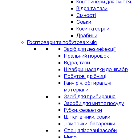
Контейнери для сміття
Відра та тази
Ємності
Совки
Коси та серпи
Драбини
Госптовари та побутова хімія
Засіб для дезинфекції
Пральний порошок
Відра, тази
Швабри, насадки до швабр
Побутові дрібниці
Ганчір'я, обтиральні
матеріали
Засіб для прибирання
Засоби для миття посуду
Губки, серветки
Щітки, віники, совки
Лампочки, батарейки
Спеціалізовані засоби
Мило