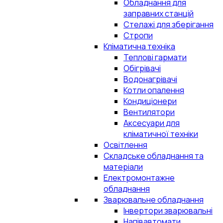
Обладнання для
заправних станцій
Стелажі для зберігання
Стропи
Кліматична техніка
Теплові гармати
Обігрівачі
Водонагрівачі
Котли опалення
Кондиціонери
Вентилятори
Аксесуари для
кліматичної техніки
Освітлення
Складське обладнання та
матеріали
Електромонтажне
обладнання
Зварювальне обладнання
Інвертори зварювальні
Напівавтомати