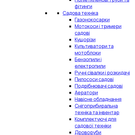
фітинги
Садова техніка
Газонокосарки
Мотокоси і тримери
садові
Кущорізи
Культиватори та
мотоблоки
Бензопили і
електропили
Ручні сівалки і розкидачі
Пилососи садові
Подрібнювачі садові
Аератори
Навісне обладнання
Снігоприбиральна
техніка та інвентар
Комплектуючі для
садової техніки
Дроворуби