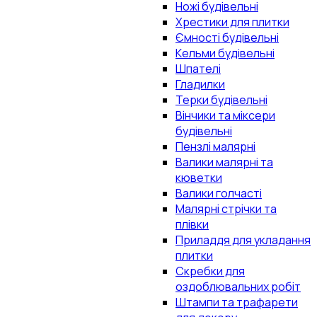
Ножі будівельні
Хрестики для плитки
Ємності будівельні
Кельми будівельні
Шпателі
Гладилки
Терки будівельні
Вінчики та міксери
будівельні
Пензлі малярні
Валики малярні та
кюветки
Валики голчасті
Малярні стрічки та
плівки
Приладдя для укладання
плитки
Скребки для
оздоблювальних робіт
Штампи та трафарети