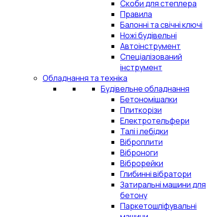
Скоби для степлера
Правила
Балонні та свічні ключі
Ножі будівельні
Автоінструмент
Спеціалізований
інструмент
Обладнання та техніка
Будівельне обладнання
Бетономішалки
Плиткорізи
Електротельфери
Талі і лебідки
Віброплити
Віброноги
Віброрейки
Глибинні вібратори
Затиральні машини для
бетону
Паркетошліфувальні
машини