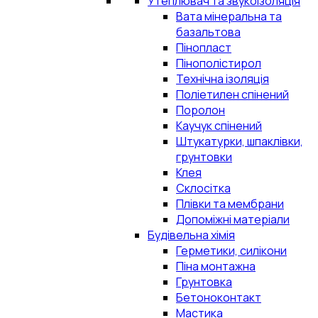
Утеплювач та звукоізоляція
Вата мінеральна та
базальтова
Пінопласт
Пінополістирол
Технічна ізоляція
Поліетилен спінений
Поролон
Каучук спінений
Штукатурки, шпаклівки,
грунтовки
Клея
Склосітка
Плівки та мембрани
Допоміжні матеріали
Будівельна хімія
Герметики, силікони
Піна монтажна
Грунтовка
Бетоноконтакт
Мастика