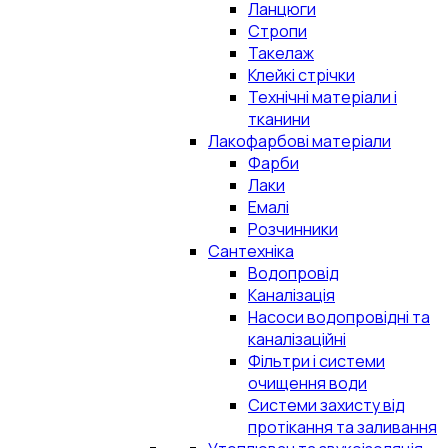
Ланцюги
Стропи
Такелаж
Клейкі стрічки
Технічні матеріали і
тканини
Лакофарбові матеріали
Фарби
Лаки
Емалі
Розчинники
Сантехніка
Водопровід
Каналізація
Насоси водопровідні та
каналізаційні
Фільтри і системи
очищення води
Системи захисту від
протікання та заливання