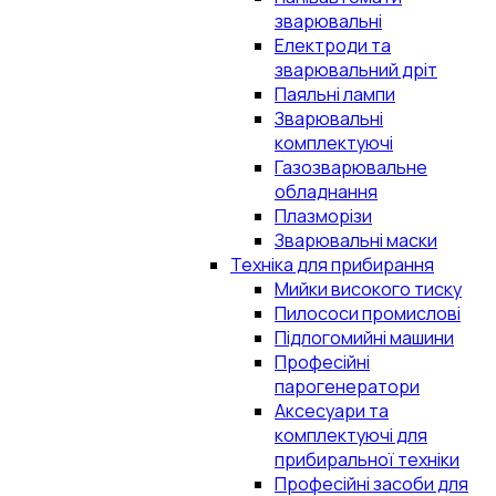
зварювальні
Електроди та
зварювальний дріт
Паяльні лампи
Зварювальні
комплектуючі
Газозварювальне
обладнання
Плазморізи
Зварювальні маски
Техніка для прибирання
Мийки високого тиску
Пилососи промислові
Підлогомийні машини
Професійні
парогенератори
Аксесуари та
комплектуючі для
прибиральної техніки
Професійні засоби для