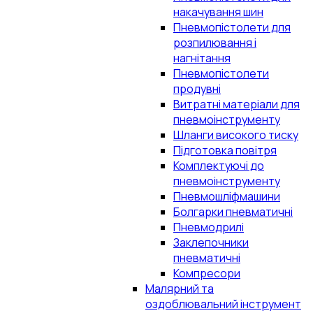
накачування шин
Пневмопістолети для
розпилювання і
нагнітання
Пневмопістолети
продувні
Витратні матеріали для
пневмоінструменту
Шланги високого тиску
Підготовка повітря
Комплектуючі до
пневмоінструменту
Пневмошліфмашини
Болгарки пневматичні
Пневмодрилі
Заклепочники
пневматичні
Компресори
Малярний та
оздоблювальний інструмент