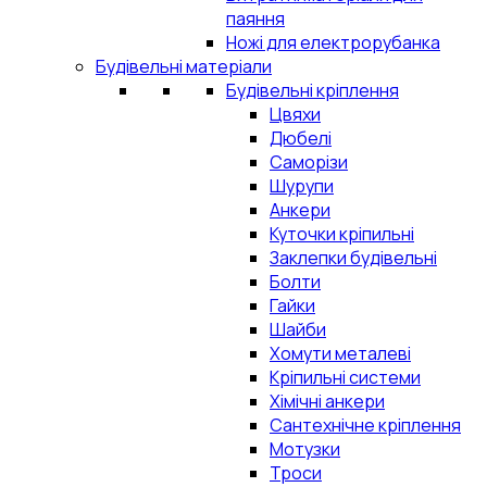
паяння
Ножі для електрорубанка
Будівельні матеріали
Будівельні кріплення
Цвяхи
Дюбелі
Саморізи
Шурупи
Анкери
Куточки кріпильні
Заклепки будівельні
Болти
Гайки
Шайби
Хомути металеві
Кріпильні системи
Хімічні анкери
Сантехнічне кріплення
Мотузки
Троси