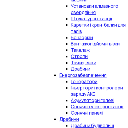
Установки алмазного
свердління
Штукатурні станції
Каретки і кран-балки для
талів
Бензорізи
Вантажопідйомні візки
Такелаж
Стропи
Тачки, візки
Драбини
Енергозабезпечення
Генератори
Інвертори і контролери
заряду АКБ
Акумулятори гелеві
Сонячні електростанції
Сонячні панелі
Драбини
Драбини будівельні