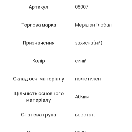
Артикул
08007
Торгова марка
Мерідіан Глобал
Призначення
захисна(ий)
Колір
синій
Склад осн. матеріалу
поліетилен
Щільність основного
40мкм
матеріалу
Статева група
всестат.