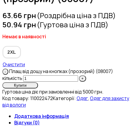
63.66
грн
(Роздрібна ціна з ПДВ)
50.94
грн
(Гуртова ціна з ПДВ)
Немає в наявності
2XL
Очистити
Плащ від дощу на кнопках (прозорий) (08007)
кількість
Купити
Гуртова ціна діє при замовленні від 5000 грн.
Код товару:
110022472
Категорії:
Одяг
,
Одяг для захисту
від вологи
Додаткова інформація
Відгуки (0)