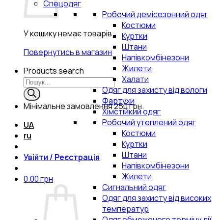
Спецодяг
Робочий демісезонний одяг
Костюми
У кошику немає товарів.
Куртки
Штани
Повернутись в магазин
Напівкомбінезони
Жилети
Products search
Халати
Одяг для захисту від вологи
Фартухи
Мінімальне замовлення
250 грн.
Хімстійкий одяг
Робочий утеплений одяг
UA
Костюми
ru
Куртки
Штани
Увійти / Реєстрація
Напівкомбінезони
Жилети
0.00
грн
Сигнальний одяг
Одяг для захисту від високих
температур
Одяг обмеженого терміну дії