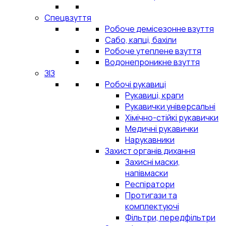
Спецвзуття
Робоче демісезонне взуття
Сабо, капці, бахіли
Робоче утеплене взуття
Водонепроникне взуття
ЗІЗ
Робочі рукавиці
Рукавиці, краги
Рукавички універсальні
Хімічно-стійкі рукавички
Медичні рукавички
Нарукавники
Захист органів дихання
Захисні маски,
напівмаски
Респіратори
Протигази та
комплектуючі
Фільтри, передфільтри