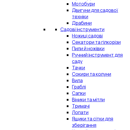
Мотобури
Двигуни для садової
техніки
Драбини
Садові інструменти
Ножиці садові
Секатори та гілкорізи
Пили й ножівки
Ручний інструмент для
саду
Тачки
Сокири та колуни
Вила
Граблі
Сапки
Віники та мітли
Тримачі
Лопати
Ящики та сітки для
зберігання