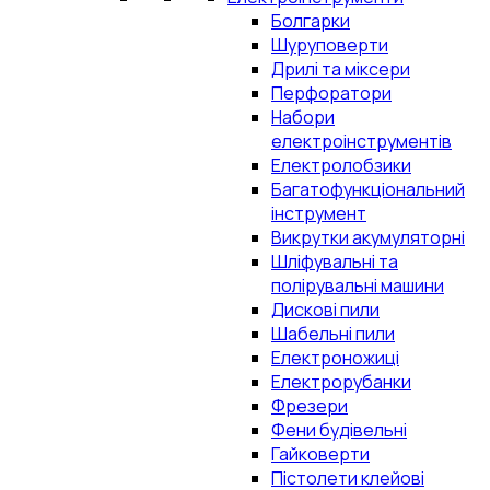
Болгарки
Шуруповерти
Дрилі та міксери
Перфоратори
Набори
електроінструментів
Електролобзики
Багатофункціональний
інструмент
Викрутки акумуляторні
Шліфувальні та
полірувальні машини
Дискові пили
Шабельні пили
Електроножиці
Електрорубанки
Фрезери
Фени будівельні
Гайковерти
Пістолети клейові