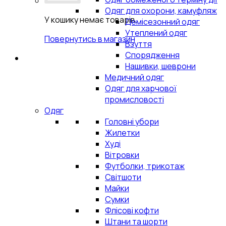
Одяг для охорони, камуфляж
У кошику немає товарів.
Демісезонний одяг
Утеплений одяг
Повернутись в магазин
Взуття
Спорядження
Нашивки, шеврони
Медичний одяг
Одяг для харчової
промисловості
Одяг
Головні убори
Жилетки
Худі
Вітровки
Футболки, трикотаж
Світшоти
Майки
Сумки
Флісові кофти
Штани та шорти