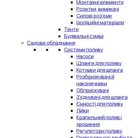
Монтажні елементи
Розетки, вимикачі
Силові роз'єми
Ізоляційні матеріали
Тенти
Будівельні суміші
Садове обладнання
Системи поливу
Насоси
Шланги для поливу
Котушки для шланга
Розбризкувачі й
наконечники
Обприскувачі
З'єднувачі для шланга
Ємності для поливу
Лійки
Крапельний полив і
зрошення
Регулятори поливу
Поліетиленові труби та