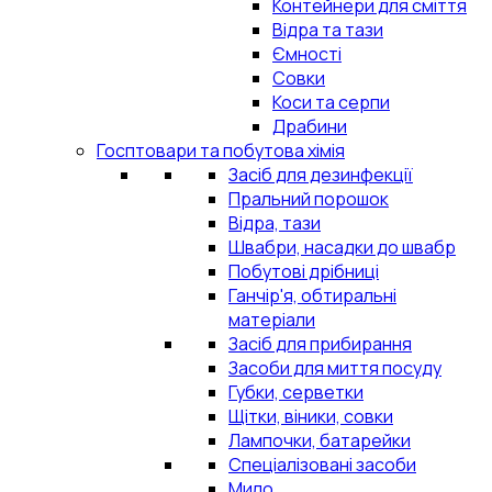
Контейнери для сміття
Відра та тази
Ємності
Совки
Коси та серпи
Драбини
Госптовари та побутова хімія
Засіб для дезинфекції
Пральний порошок
Відра, тази
Швабри, насадки до швабр
Побутові дрібниці
Ганчір'я, обтиральні
матеріали
Засіб для прибирання
Засоби для миття посуду
Губки, серветки
Щітки, віники, совки
Лампочки, батарейки
Спеціалізовані засоби
Мило