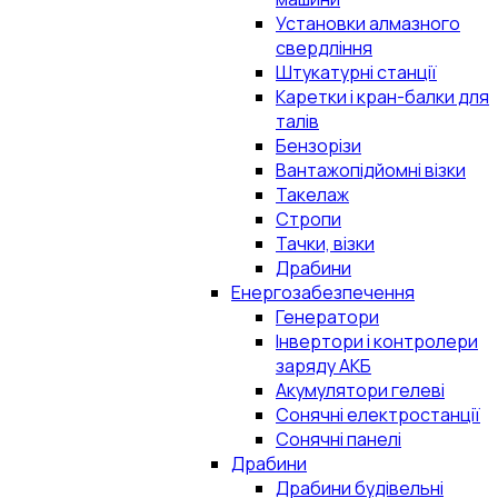
Установки алмазного
свердління
Штукатурні станції
Каретки і кран-балки для
талів
Бензорізи
Вантажопідйомні візки
Такелаж
Стропи
Тачки, візки
Драбини
Енергозабезпечення
Генератори
Інвертори і контролери
заряду АКБ
Акумулятори гелеві
Сонячні електростанції
Сонячні панелі
Драбини
Драбини будівельні