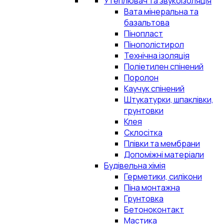
Утеплювач та звукоізоляція
Вата мінеральна та
базальтова
Пінопласт
Пінополістирол
Технічна ізоляція
Поліетилен спінений
Поролон
Каучук спінений
Штукатурки, шпаклівки,
грунтовки
Клея
Склосітка
Плівки та мембрани
Допоміжні матеріали
Будівельна хімія
Герметики, силікони
Піна монтажна
Грунтовка
Бетоноконтакт
Мастика