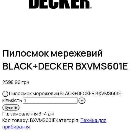
Пилосмок мережевий
BLACK+DECKER BXVMS601E
2598.96
грн
Пилосмок мережевий BLACK+DECKER BXVMS601E
кількість
Купити
Під замовлення 3–4 дні
Код товару:
BXVMS601E
Категорія:
Техніка для
прибирання