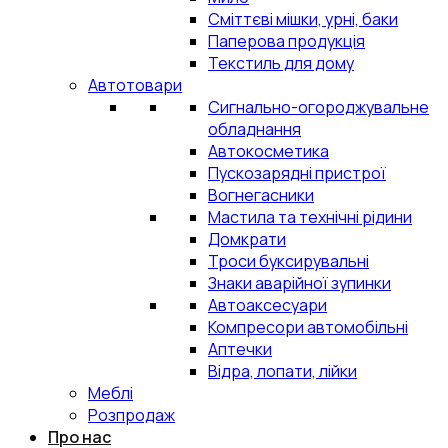
Сміттєві мішки, урні, баки
Паперова продукція
Текстиль для дому
Автотовари
Сигнально-огороджувальне
обладнання
Автокосметика
Пускозарядні пристрої
Вогнегасники
Мастила та технічні рідини
Домкрати
Троси буксирувальні
Знаки аварійної зупинки
Автоаксесуари
Компресори автомобільні
Аптечки
Відра, лопати, лійки
Меблі
Розпродаж
Про нас