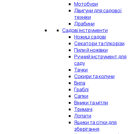
Мотобури
Двигуни для садової
техніки
Драбини
Садові інструменти
Ножиці садові
Секатори та гілкорізи
Пили й ножівки
Ручний інструмент для
саду
Тачки
Сокири та колуни
Вила
Граблі
Сапки
Віники та мітли
Тримачі
Лопати
Ящики та сітки для
зберігання