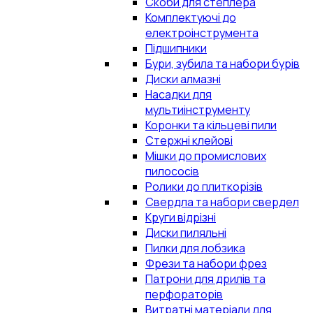
Скоби для степлера
Комплектуючі до
електроінструмента
Підшипники
Бури, зубила та набори бурів
Диски алмазні
Насадки для
мультиінструменту
Коронки та кільцеві пили
Стержні клейові
Мішки до промислових
пилососів
Ролики до плиткорізів
Свердла та набори свердел
Круги відрізні
Диски пиляльні
Пилки для лобзика
Фрези та набори фрез
Патрони для дрилів та
перфораторів
Витратні матеріали для