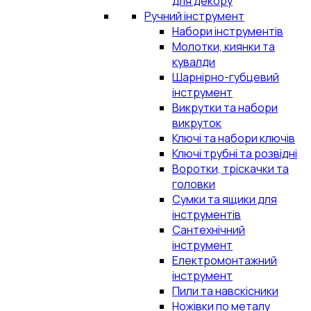
для декору
Ручний інструмент
Набори інструментів
Молотки, киянки та
кувалди
Шарнірно-губцевий
інструмент
Викрутки та набори
викруток
Ключі та набори ключів
Ключі трубні та розвідні
Воротки, тріскачки та
головки
Сумки та ящики для
інструментів
Сантехнічний
інструмент
Електромонтажний
інструмент
Пили та навскісники
Ножівки по металу