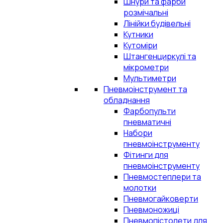
Шнури та фарби
розмічальні
Лінійки будівельні
Кутники
Кутоміри
Штангенциркулі та
мікрометри
Мультиметри
Пневмоінструмент та
обладнання
Фарбопульти
пневматичні
Набори
пневмоінструменту
Фітинги для
пневмоінструменту
Пневмостеплери та
молотки
Пневмогайковерти
Пневмоножиці
Пневмопістолети для