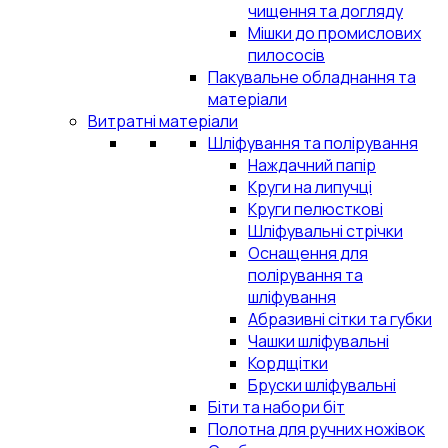
чищення та догляду
Мішки до промислових
пилососів
Пакувальне обладнання та
матеріали
Витратні матеріали
Шліфування та полірування
Наждачний папір
Круги на липучці
Круги пелюсткові
Шліфувальні стрічки
Оснащення для
полірування та
шліфування
Абразивні сітки та губки
Чашки шліфувальні
Кордщітки
Бруски шліфувальні
Біти та набори біт
Полотна для ручних ножівок