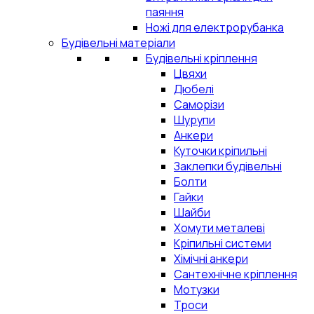
паяння
Ножі для електрорубанка
Будівельні матеріали
Будівельні кріплення
Цвяхи
Дюбелі
Саморізи
Шурупи
Анкери
Куточки кріпильні
Заклепки будівельні
Болти
Гайки
Шайби
Хомути металеві
Кріпильні системи
Хімічні анкери
Сантехнічне кріплення
Мотузки
Троси