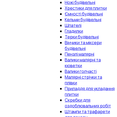
Ножі будівельні
Хрестики для плитки
Ємності будівельні
Кельми будівельні
Шпателі
Гладилки
Терки будівельні
Вінчики та міксери
будівельні
Пензлі малярні
Валики малярні та
кюветки
Валики голчасті
Малярні стрічки та
плівки
Приладдя для укладання
плитки
Скребки для
оздоблювальних робіт
Штампи та трафарети