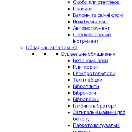
Скоби для степлера
Правила
Балонні та свічні ключі
Ножі будівельні
Автоінструмент
Спеціалізований
інструмент
Обладнання та техніка
Будівельне обладнання
Бетономішалки
Плиткорізи
Електротельфери
Талі і лебідки
Віброплити
Віброноги
Віброрейки
Глибинні вібратори
Затиральні машини для
бетону
Паркетошліфувальні
машини