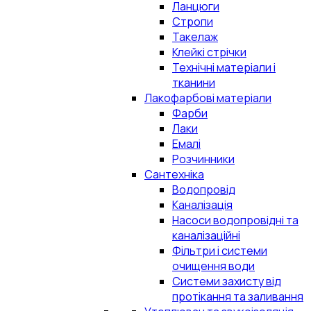
Ланцюги
Стропи
Такелаж
Клейкі стрічки
Технічні матеріали і
тканини
Лакофарбові матеріали
Фарби
Лаки
Емалі
Розчинники
Сантехніка
Водопровід
Каналізація
Насоси водопровідні та
каналізаційні
Фільтри і системи
очищення води
Системи захисту від
протікання та заливання