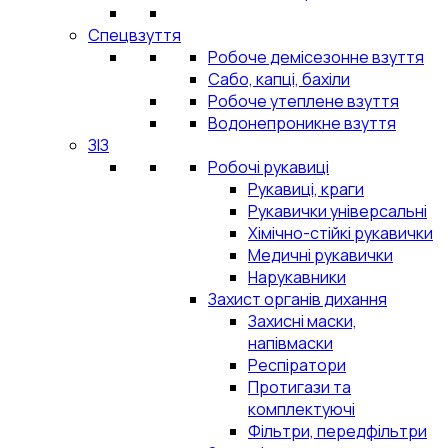
Спецвзуття
Робоче демісезонне взуття
Сабо, капці, бахіли
Робоче утеплене взуття
Водонепроникне взуття
ЗІЗ
Робочі рукавиці
Рукавиці, краги
Рукавички універсальні
Хімічно-стійкі рукавички
Медичні рукавички
Нарукавники
Захист органів дихання
Захисні маски,
напівмаски
Респіратори
Протигази та
комплектуючі
Фільтри, передфільтри