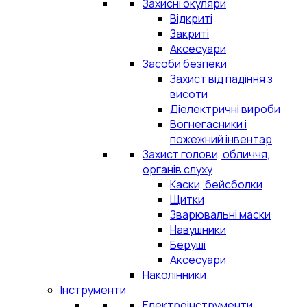
Захисні окуляри
Відкриті
Закриті
Аксесуари
Засоби безпеки
Захист від падіння з
висоти
Діелектричні вироби
Вогнегасники і
пожежний інвентар
Захист голови, обличчя,
органів слуху
Каски, бейсболки
Щитки
Зварювальні маски
Навушники
Беруші
Аксесуари
Наколінники
Інструменти
Електроінструменти