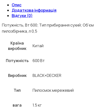
Опис
Додаткова інформація
Відгуки (0)
Потужність, Вт 600; Тип прибирання сухий; Об’єм
пилозбірника, л 0,5
Країна
Китай
виробник
Потужність
600 Вт
Виробник
BLACK+DECKER
Тип
Пилосмок мережевий
вага
1.5 кг