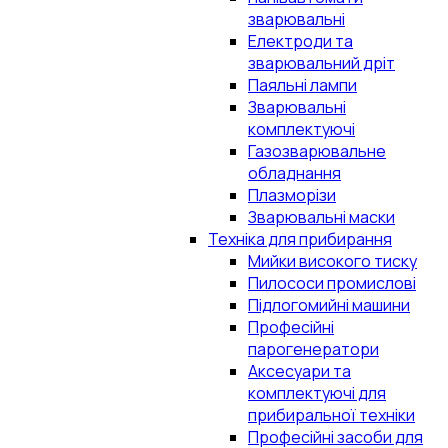
зварювальні
Електроди та
зварювальний дріт
Паяльні лампи
Зварювальні
комплектуючі
Газозварювальне
обладнання
Плазморізи
Зварювальні маски
Техніка для прибирання
Мийки високого тиску
Пилососи промислові
Підлогомийні машини
Професійні
парогенератори
Аксесуари та
комплектуючі для
прибиральної техніки
Професійні засоби для