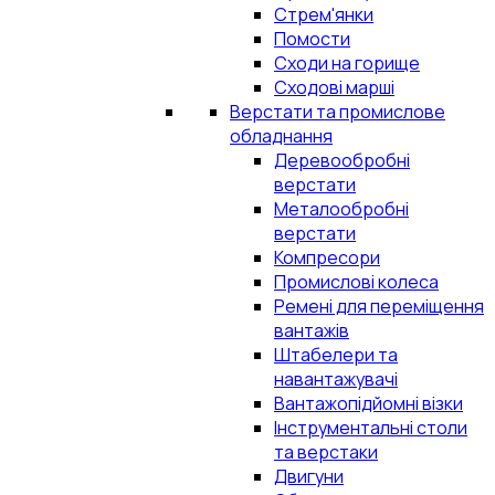
Стрем'янки
Помости
Сходи на горище
Сходові марші
Верстати та промислове
обладнання
Деревообробні
верстати
Металообробні
верстати
Компресори
Промислові колеса
Ремені для переміщення
вантажів
Штабелери та
навантажувачі
Вантажопідйомні візки
Інструментальні столи
та верстаки
Двигуни