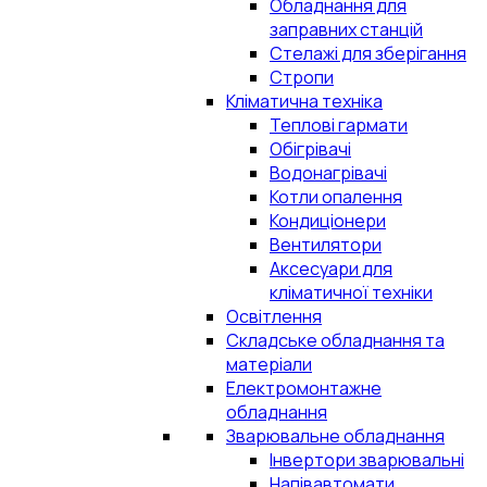
Обладнання для
заправних станцій
Стелажі для зберігання
Стропи
Кліматична техніка
Теплові гармати
Обігрівачі
Водонагрівачі
Котли опалення
Кондиціонери
Вентилятори
Аксесуари для
кліматичної техніки
Освітлення
Складське обладнання та
матеріали
Електромонтажне
обладнання
Зварювальне обладнання
Інвертори зварювальні
Напівавтомати