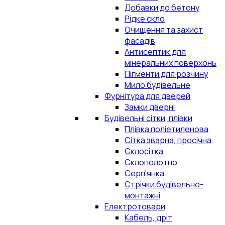
Добавки до бетону
Рідке скло
Очищення та захист
фасадів
Антисептик для
мінеральних поверхонь
Пігменти для розчину
Мило будівельне
Фурнітура для дверей
Замки дверні
Будівельні сітки, плівки
Плівка поліетиленова
Сітка зварна, просічна
Склосітка
Склополотно
Серп'янка
Стрічки будівельно-
монтажні
Електротовари
Кабель, дріт