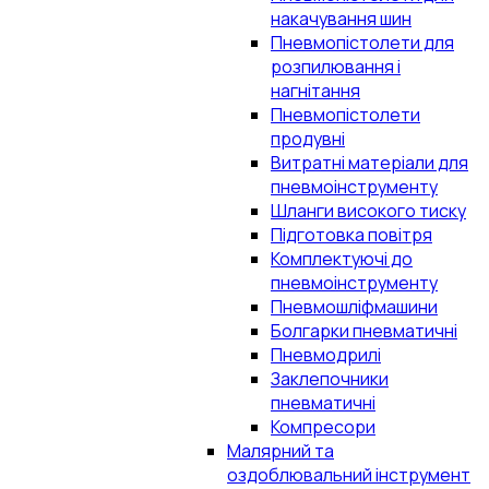
накачування шин
Пневмопістолети для
розпилювання і
нагнітання
Пневмопістолети
продувні
Витратні матеріали для
пневмоінструменту
Шланги високого тиску
Підготовка повітря
Комплектуючі до
пневмоінструменту
Пневмошліфмашини
Болгарки пневматичні
Пневмодрилі
Заклепочники
пневматичні
Компресори
Малярний та
оздоблювальний інструмент