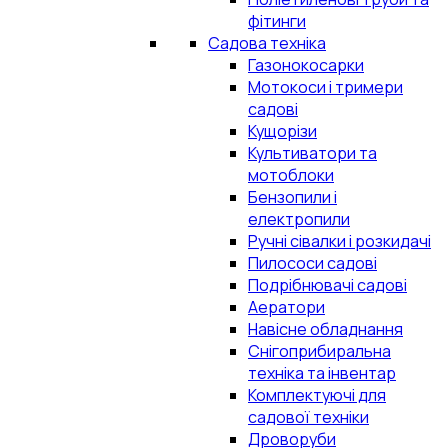
фітинги
Садова техніка
Газонокосарки
Мотокоси і тримери
садові
Кущорізи
Культиватори та
мотоблоки
Бензопили і
електропили
Ручні сівалки і розкидачі
Пилососи садові
Подрібнювачі садові
Аератори
Навісне обладнання
Снігоприбиральна
техніка та інвентар
Комплектуючі для
садової техніки
Дроворуби