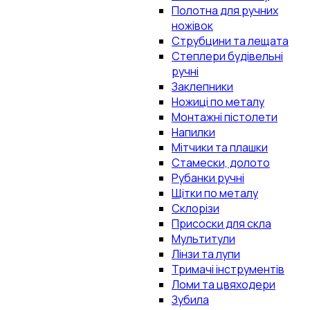
Полотна для ручних
ножівок
Струбцини та лещата
Степлери будівельні
ручні
Заклепники
Ножиці по металу
Монтажні пістолети
Напилки
Мітчики та плашки
Стамески, долото
Рубанки ручні
Щітки по металу
Склорізи
Присоски для скла
Мультитули
Лінзи та лупи
Тримачі інструментів
Ломи та цвяходери
Зубила