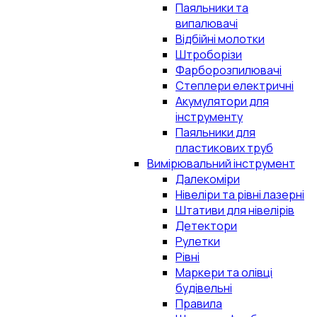
Паяльники та
випалювачі
Відбійні молотки
Штроборізи
Фарборозпилювачі
Степлери електричні
Акумулятори для
інструменту
Паяльники для
пластикових труб
Вимірювальний інструмент
Далекоміри
Нівеліри та рівні лазерні
Штативи для нівелірів
Детектори
Рулетки
Рівні
Маркери та олівці
будівельні
Правила