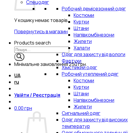
Спецодяг
Робочий демісезонний одяг
Костюми
У кошику немає товарів.
Куртки
Штани
Повернутись в магазин
Напівкомбінезони
Жилети
Products search
Халати
Одяг для захисту від вологи
Фартухи
Мінімальне замовлення
250 грн.
Хімстійкий одяг
Робочий утеплений одяг
UA
Костюми
ru
Куртки
Штани
Увійти / Реєстрація
Напівкомбінезони
Жилети
0.00
грн
Сигнальний одяг
Одяг для захисту від високих
температур
Одяг обмеженого терміну дії