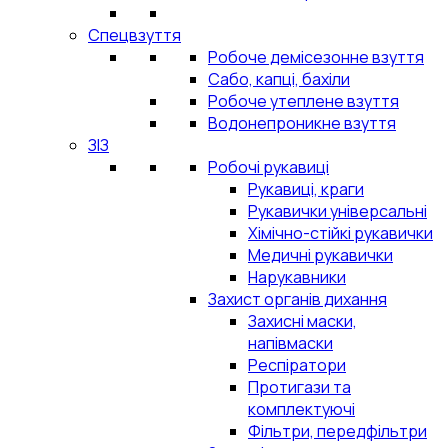
Спецвзуття
Робоче демісезонне взуття
Сабо, капці, бахіли
Робоче утеплене взуття
Водонепроникне взуття
ЗІЗ
Робочі рукавиці
Рукавиці, краги
Рукавички універсальні
Хімічно-стійкі рукавички
Медичні рукавички
Нарукавники
Захист органів дихання
Захисні маски,
напівмаски
Респіратори
Протигази та
комплектуючі
Фільтри, передфільтри