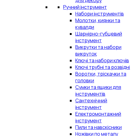
для декору
Ручний інструмент
Набори інструментів
Молотки, киянки та
кувалди
Шарнірно-губцевий
інструмент
Викрутки та набори
викруток
Ключі та набори ключів
Ключі трубні та розвідні
Воротки, тріскачки та
головки
Сумки та ящики для
інструментів
Сантехнічний
інструмент
Електромонтажний
інструмент
Пили та навскісники
Ножівки по металу