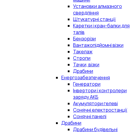
Установки алмазного
свердління
Штукатурні станції
Каретки і кран-балки для
талів
Бензорізи
Вантажопідйомні візки
Такелаж
Стропи
Тачки, візки
Драбини
Енергозабезпечення
Генератори
Інвертори і контролери
заряду АКБ
Акумулятори гелеві
Сонячні електростанції
Сонячні панелі
Драбини
Драбини будівельні