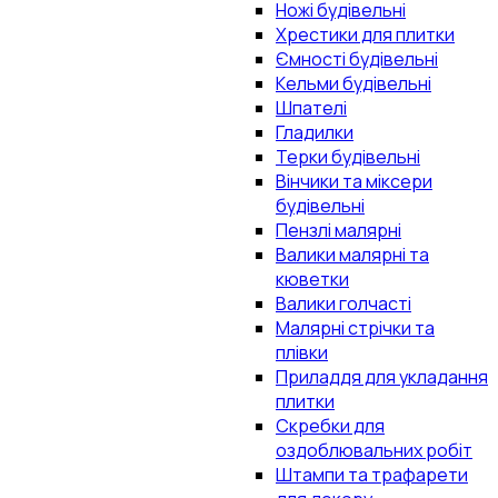
Ножі будівельні
Хрестики для плитки
Ємності будівельні
Кельми будівельні
Шпателі
Гладилки
Терки будівельні
Вінчики та міксери
будівельні
Пензлі малярні
Валики малярні та
кюветки
Валики голчасті
Малярні стрічки та
плівки
Приладдя для укладання
плитки
Скребки для
оздоблювальних робіт
Штампи та трафарети