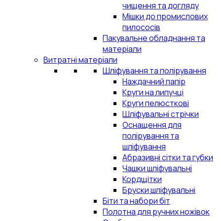
чищення та догляду
Мішки до промислових
пилососів
Пакувальне обладнання та
матеріали
Витратні матеріали
Шліфування та полірування
Наждачний папір
Круги на липучці
Круги пелюсткові
Шліфувальні стрічки
Оснащення для
полірування та
шліфування
Абразивні сітки та губки
Чашки шліфувальні
Кордщітки
Бруски шліфувальні
Біти та набори біт
Полотна для ручних ножівок