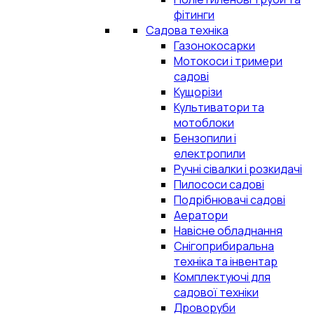
фітинги
Садова техніка
Газонокосарки
Мотокоси і тримери
садові
Кущорізи
Культиватори та
мотоблоки
Бензопили і
електропили
Ручні сівалки і розкидачі
Пилососи садові
Подрібнювачі садові
Аератори
Навісне обладнання
Снігоприбиральна
техніка та інвентар
Комплектуючі для
садової техніки
Дроворуби