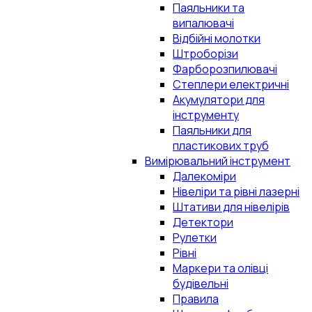
Паяльники та
випалювачі
Відбійні молотки
Штроборізи
Фарборозпилювачі
Степлери електричні
Акумулятори для
інструменту
Паяльники для
пластикових труб
Вимірювальний інструмент
Далекоміри
Нівеліри та рівні лазерні
Штативи для нівелірів
Детектори
Рулетки
Рівні
Маркери та олівці
будівельні
Правила