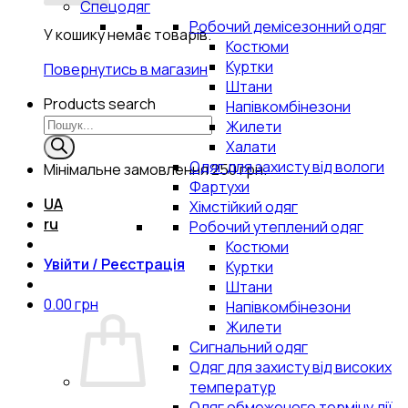
Спецодяг
Робочий демісезонний одяг
У кошику немає товарів.
Костюми
Куртки
Повернутись в магазин
Штани
Products search
Напівкомбінезони
Жилети
Халати
Одяг для захисту від вологи
Мінімальне замовлення
250 грн.
Фартухи
UA
Хімстійкий одяг
ru
Робочий утеплений одяг
Костюми
Увійти / Реєстрація
Куртки
Штани
0.00
грн
Напівкомбінезони
Жилети
Сигнальний одяг
Одяг для захисту від високих
температур
Одяг обмеженого терміну дії