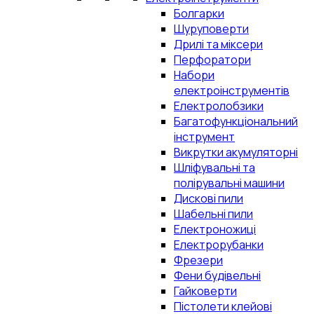
Болгарки
Шуруповерти
Дрилі та міксери
Перфоратори
Набори
електроінструментів
Електролобзики
Багатофункціональний
інструмент
Викрутки акумуляторні
Шліфувальні та
полірувальні машини
Дискові пили
Шабельні пили
Електроножиці
Електрорубанки
Фрезери
Фени будівельні
Гайковерти
Пістолети клейові