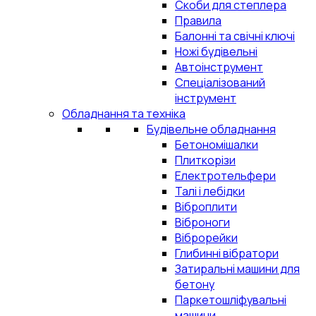
Скоби для степлера
Правила
Балонні та свічні ключі
Ножі будівельні
Автоінструмент
Спеціалізований
інструмент
Обладнання та техніка
Будівельне обладнання
Бетономішалки
Плиткорізи
Електротельфери
Талі і лебідки
Віброплити
Віброноги
Віброрейки
Глибинні вібратори
Затиральні машини для
бетону
Паркетошліфувальні
машини