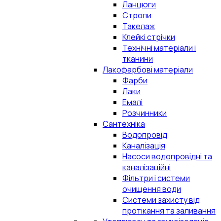
Ланцюги
Стропи
Такелаж
Клейкі стрічки
Технічні матеріали і
тканини
Лакофарбові матеріали
Фарби
Лаки
Емалі
Розчинники
Сантехніка
Водопровід
Каналізація
Насоси водопровідні та
каналізаційні
Фільтри і системи
очищення води
Системи захисту від
протікання та заливання