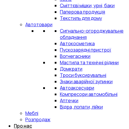
Сміттєві мішки, урні, баки
Паперова продукція
Текстиль для дому
Автотовари
Сигнально-огороджувальне
обладнання
Автокосметика
Пускозарядні пристрої
Вогнегасники
Мастила та технічні рідини
Домкрати
Троси буксирувальні
Знаки аварійної зупинки
Автоаксесуари
Компресори автомобільні
Аптечки
Відра, лопати, лійки
Меблі
Розпродаж
Про нас