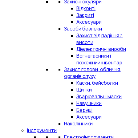
Захисні окуляри
Відкриті
Закриті
Аксесуари
Засоби безпеки
Захист від падіння з
висоти
Діелектричні вироби
Вогнегасники і
пожежний інвентар
Захист голови, обличчя,
органів слуху
Каски, бейсболки
Щитки
Зварювальні маски
Навушники
Беруші
Аксесуари
Наколінники
Інструменти
Електроінструменти