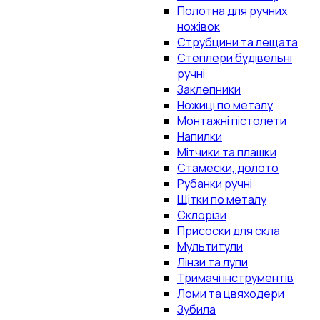
Полотна для ручних
ножівок
Струбцини та лещата
Степлери будівельні
ручні
Заклепники
Ножиці по металу
Монтажні пістолети
Напилки
Мітчики та плашки
Стамески, долото
Рубанки ручні
Щітки по металу
Склорізи
Присоски для скла
Мультитули
Лінзи та лупи
Тримачі інструментів
Ломи та цвяходери
Зубила