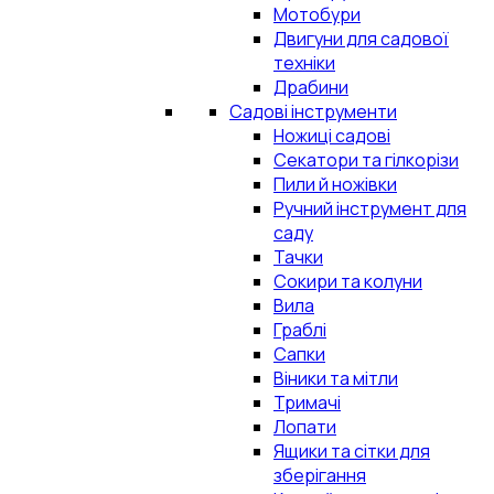
Мотобури
Двигуни для садової
техніки
Драбини
Садові інструменти
Ножиці садові
Секатори та гілкорізи
Пили й ножівки
Ручний інструмент для
саду
Тачки
Сокири та колуни
Вила
Граблі
Сапки
Віники та мітли
Тримачі
Лопати
Ящики та сітки для
зберігання