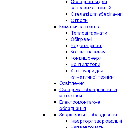
Обладнання для
заправних станцій
Стелажі для зберігання
Стропи
Кліматична техніка
Теплові гармати
Обігрівачі
Водонагрівачі
Котли опалення
Кондиціонери
Вентилятори
Аксесуари для
кліматичної техніки
Освітлення
Складське обладнання та
матеріали
Електромонтажне
обладнання
Зварювальне обладнання
Інвертори зварювальні
Напівавтомати