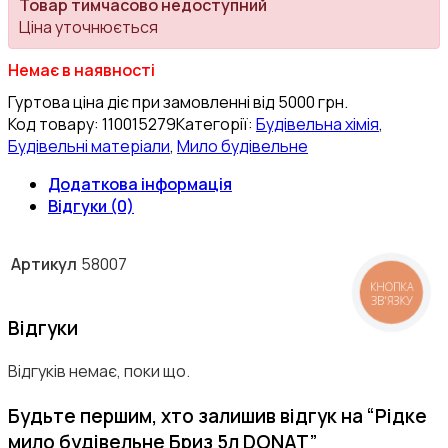
Товар тимчасово недоступний
Ціна уточнюється
Немає в наявності
Гуртова ціна діє при замовленні від 5000 грн.
Код товару:
110015279
Категорії:
Будівельна хімія
,
Будівельні матеріали
,
Мило будівельне
Додаткова інформація
Відгуки (0)
Артикул
58007
КНОПКА
ЗВ'ЯЗКУ
Відгуки
Відгуків немає, поки що.
Будьте першим, хто залишив відгук на “Рідке
мило будівельне Бриз 5л DONAT”