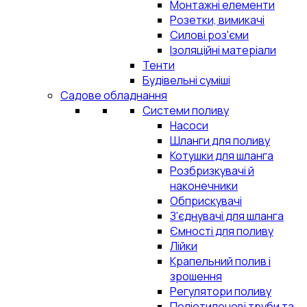
Монтажні елементи
Розетки, вимикачі
Силові роз'єми
Ізоляційні матеріали
Тенти
Будівельні суміші
Садове обладнання
Системи поливу
Насоси
Шланги для поливу
Котушки для шланга
Розбризкувачі й
наконечники
Обприскувачі
З'єднувачі для шланга
Ємності для поливу
Лійки
Крапельний полив і
зрошення
Регулятори поливу
Поліетиленові труби та