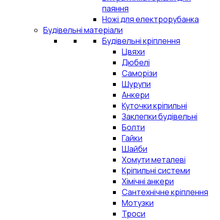
паяння
Ножі для електрорубанка
Будівельні матеріали
Будівельні кріплення
Цвяхи
Дюбелі
Саморізи
Шурупи
Анкери
Куточки кріпильні
Заклепки будівельні
Болти
Гайки
Шайби
Хомути металеві
Кріпильні системи
Хімічні анкери
Сантехнічне кріплення
Мотузки
Троси