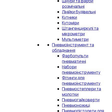
Шнури та фарби
розмічальні
Лінійки будівельні
Кутники
Кутоміри
Штангенциркулі та
мікрометри
Мультиметри
Пневмоінструмент та
обладнання
Фарбопульти
пневматичні
Набори
пневмоінструменту
Фітинги для
пневмоінструменту
Пневмостеплери та
молотки
Пневмогайковерти
Пневмоножиці
Пневмопістолети для