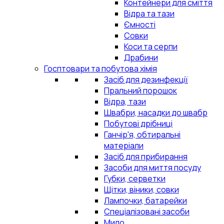
Контейнери для сміття
Відра та тази
Ємності
Совки
Коси та серпи
Драбини
Госптовари та побутова хімія
Засіб для дезинфекції
Пральний порошок
Відра, тази
Швабри, насадки до швабр
Побутові дрібниці
Ганчір'я, обтиральні
матеріали
Засіб для прибирання
Засоби для миття посуду
Губки, серветки
Щітки, віники, совки
Лампочки, батарейки
Спеціалізовані засоби
Мило