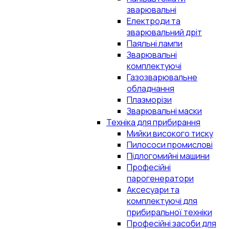
зварювальні
Електроди та
зварювальний дріт
Паяльні лампи
Зварювальні
комплектуючі
Газозварювальне
обладнання
Плазморізи
Зварювальні маски
Техніка для прибирання
Мийки високого тиску
Пилососи промислові
Підлогомийні машини
Професійні
парогенератори
Аксесуари та
комплектуючі для
прибиральної техніки
Професійні засоби для