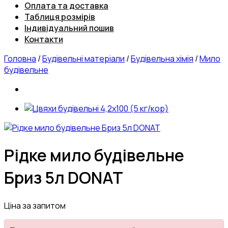
Оплата та доставка
Таблиця розмірів
Індивідуальний пошив
Контакти
Головна
/
Будівельні матеріали
/
Будівельна хімія
/
Мило
будівельне
Рідке мило будівельне
Бриз 5л DONAT
Ціна за запитом