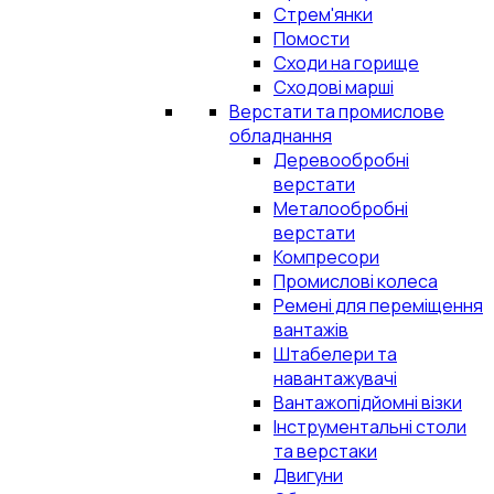
Стрем'янки
Помости
Сходи на горище
Сходові марші
Верстати та промислове
обладнання
Деревообробні
верстати
Металообробні
верстати
Компресори
Промислові колеса
Ремені для переміщення
вантажів
Штабелери та
навантажувачі
Вантажопідйомні візки
Інструментальні столи
та верстаки
Двигуни