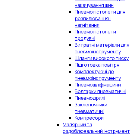
накачування шин
Пневмопістолети для
розпилювання і
нагнітання
Пневмопістолети
продувні
Витратні матеріали для
пневмоінструменту
Шланги високого тиску
Підготовка повітря
Комплектуючі до
пневмоінструменту
Пневмошліфмашини
Болгарки пневматичні
Пневмодрилі
Заклепочники
пневматичні
Компресори
Малярний та
оздоблювальний інструмент