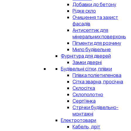
Добавки до бетону
Рідке скло
Очищення та захист
фасадів
Антисептик для
мінеральних поверхонь
Пігменти для розчину
Мило будівельне
Фурнітура для дверей
Замки дверні
Будівельні сітки, плівки
Плівка поліетиленова
Сітка зварна, просічна
Склосітка
Склополотно
Серп'янка
Стрічки будівельно-
монтажні
Електротовари
Кабель, дріт