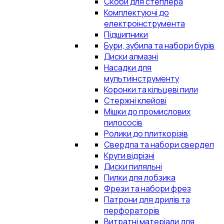
Скоби для степлера
Комплектуючі до
електроінструмента
Підшипники
Бури, зубила та набори бурів
Диски алмазні
Насадки для
мультиінструменту
Коронки та кільцеві пили
Стержні клейові
Мішки до промислових
пилососів
Ролики до плиткорізів
Свердла та набори свердел
Круги відрізні
Диски пиляльні
Пилки для лобзика
Фрези та набори фрез
Патрони для дрилів та
перфораторів
Витратні матеріали для