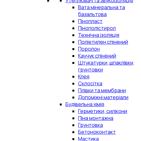
Утеплювач та звукоізоляція
Вата мінеральна та
базальтова
Пінопласт
Пінополістирол
Технічна ізоляція
Поліетилен спінений
Поролон
Каучук спінений
Штукатурки, шпаклівки,
грунтовки
Клея
Склосітка
Плівки та мембрани
Допоміжні матеріали
Будівельна хімія
Герметики, силікони
Піна монтажна
Грунтовка
Бетоноконтакт
Мастика