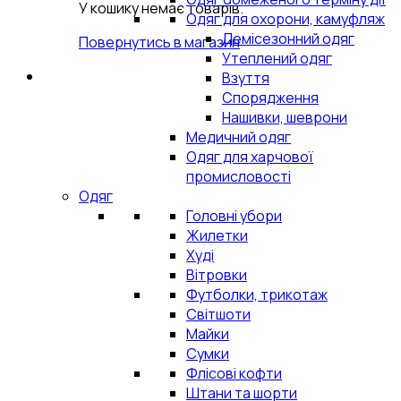
У кошику немає товарів.
Одяг для охорони, камуфляж
Демісезонний одяг
Повернутись в магазин
Утеплений одяг
Взуття
Спорядження
Нашивки, шеврони
Медичний одяг
Одяг для харчової
промисловості
Одяг
Головні убори
Жилетки
Худі
Вітровки
Футболки, трикотаж
Світшоти
Майки
Сумки
Флісові кофти
Штани та шорти