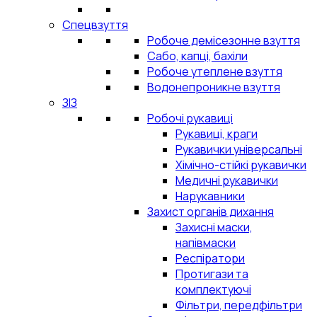
Спецвзуття
Робоче демісезонне взуття
Сабо, капці, бахіли
Робоче утеплене взуття
Водонепроникне взуття
ЗІЗ
Робочі рукавиці
Рукавиці, краги
Рукавички універсальні
Хімічно-стійкі рукавички
Медичні рукавички
Нарукавники
Захист органів дихання
Захисні маски,
напівмаски
Респіратори
Протигази та
комплектуючі
Фільтри, передфільтри