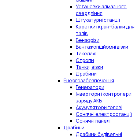
Установки алмазного
свердління
Штукатурні станції
Каретки і кран-балки для
талів
Бензорізи
Вантажопідйомні візки
Такелаж
Стропи
Тачки, візки
Драбини
Енергозабезпечення
Генератори
Інвертори і контролери
заряду АКБ
Акумулятори гелеві
Сонячні електростанції
Сонячні панелі
Драбини
Драбини будівельні