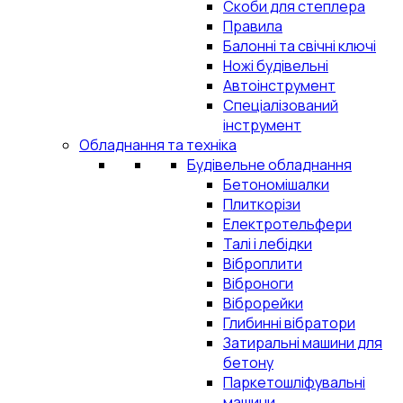
Скоби для степлера
Правила
Балонні та свічні ключі
Ножі будівельні
Автоінструмент
Спеціалізований
інструмент
Обладнання та техніка
Будівельне обладнання
Бетономішалки
Плиткорізи
Електротельфери
Талі і лебідки
Віброплити
Віброноги
Віброрейки
Глибинні вібратори
Затиральні машини для
бетону
Паркетошліфувальні
машини