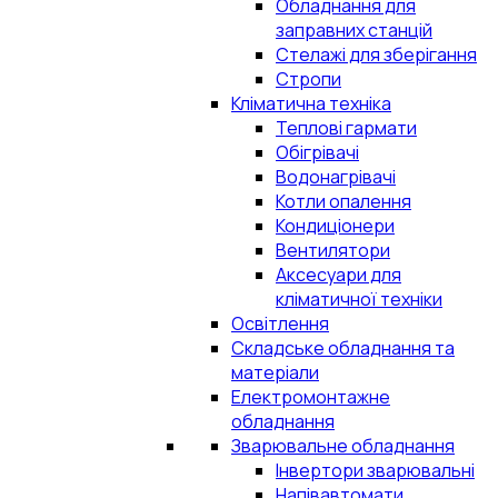
Обладнання для
заправних станцій
Стелажі для зберігання
Стропи
Кліматична техніка
Теплові гармати
Обігрівачі
Водонагрівачі
Котли опалення
Кондиціонери
Вентилятори
Аксесуари для
кліматичної техніки
Освітлення
Складське обладнання та
матеріали
Електромонтажне
обладнання
Зварювальне обладнання
Інвертори зварювальні
Напівавтомати