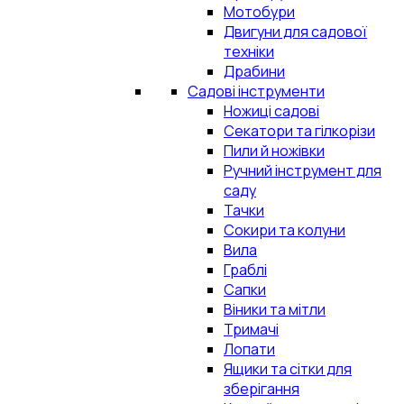
Мотобури
Двигуни для садової
техніки
Драбини
Садові інструменти
Ножиці садові
Секатори та гілкорізи
Пили й ножівки
Ручний інструмент для
саду
Тачки
Сокири та колуни
Вила
Граблі
Сапки
Віники та мітли
Тримачі
Лопати
Ящики та сітки для
зберігання