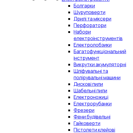
Болгарки
Шуруповерти
Дрилі та міксери
Перфоратори
Набори
електроінструментів
Електролобзики
Багатофункціональний
інструмент
Викрутки акумуляторні
Шліфувальні та
полірувальні машини
Дискові пили
Шабельні пили
Електроножиці
Електрорубанки
Фрезери
Фени будівельні
Гайковерти
Пістолети клейові