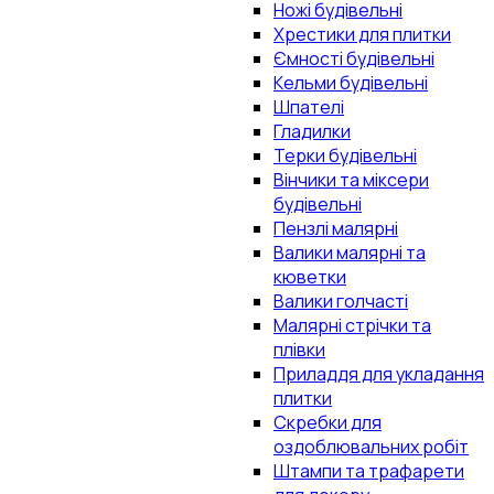
Ножі будівельні
Хрестики для плитки
Ємності будівельні
Кельми будівельні
Шпателі
Гладилки
Терки будівельні
Вінчики та міксери
будівельні
Пензлі малярні
Валики малярні та
кюветки
Валики голчасті
Малярні стрічки та
плівки
Приладдя для укладання
плитки
Скребки для
оздоблювальних робіт
Штампи та трафарети