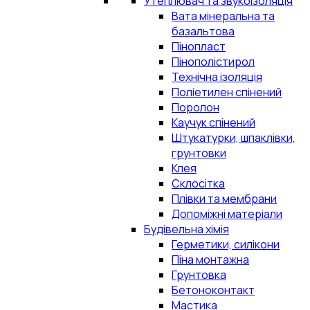
Утеплювач та звукоізоляція
Вата мінеральна та
базальтова
Пінопласт
Пінополістирол
Технічна ізоляція
Поліетилен спінений
Поролон
Каучук спінений
Штукатурки, шпаклівки,
грунтовки
Клея
Склосітка
Плівки та мембрани
Допоміжні матеріали
Будівельна хімія
Герметики, силікони
Піна монтажна
Грунтовка
Бетоноконтакт
Мастика