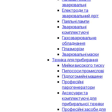
зварювальні
Електроди та
зварювальний дріт
Паяльні лампи
Зварювальні
комплектуючі
Газозварювальне
обладнання
Плазморізи
Зварювальні маски
Техніка для прибирання
Мийки високого тиску
Пилососи промислові
Підлогомийні машини
Професійні
парогенератори
Аксесуари та
комплектуючі для
прибиральної техніки
Професійні засоби для