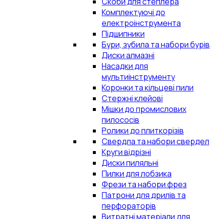
Скоби для степлера
Комплектуючі до
електроінструмента
Підшипники
Бури, зубила та набори бурів
Диски алмазні
Насадки для
мультиінструменту
Коронки та кільцеві пили
Стержні клейові
Мішки до промислових
пилососів
Ролики до плиткорізів
Свердла та набори свердел
Круги відрізні
Диски пиляльні
Пилки для лобзика
Фрези та набори фрез
Патрони для дрилів та
перфораторів
Витратні матеріали для