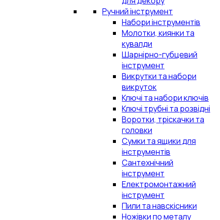
для декору
Ручний інструмент
Набори інструментів
Молотки, киянки та
кувалди
Шарнірно-губцевий
інструмент
Викрутки та набори
викруток
Ключі та набори ключів
Ключі трубні та розвідні
Воротки, тріскачки та
головки
Сумки та ящики для
інструментів
Сантехнічний
інструмент
Електромонтажний
інструмент
Пили та навскісники
Ножівки по металу