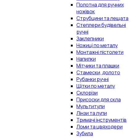
Полотна для ручних
ножівок
Струбцини та лещата
Степлери будівельні
ручні
Заклепники
Ножиці по металу
Монтажні пістолети
Напилки
Мітчики та плашки
Стамески, долото
Рубанки ручні
Щітки по металу
Склорізи
Присоски для скла
Мультитули
Лінзи та лупи
Тримачі інструментів
Ломи та цвяходери
Зубила