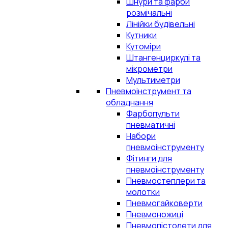
Шнури та фарби
розмічальні
Лінійки будівельні
Кутники
Кутоміри
Штангенциркулі та
мікрометри
Мультиметри
Пневмоінструмент та
обладнання
Фарбопульти
пневматичні
Набори
пневмоінструменту
Фітинги для
пневмоінструменту
Пневмостеплери та
молотки
Пневмогайковерти
Пневмоножиці
Пневмопістолети для