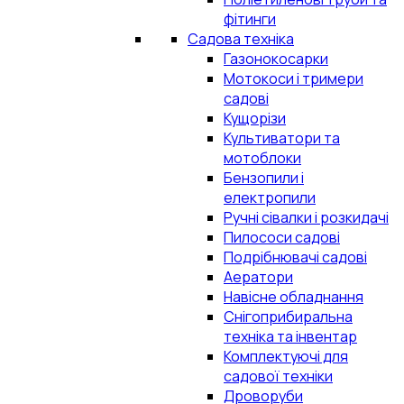
фітинги
Садова техніка
Газонокосарки
Мотокоси і тримери
садові
Кущорізи
Культиватори та
мотоблоки
Бензопили і
електропили
Ручні сівалки і розкидачі
Пилососи садові
Подрібнювачі садові
Аератори
Навісне обладнання
Снігоприбиральна
техніка та інвентар
Комплектуючі для
садової техніки
Дроворуби