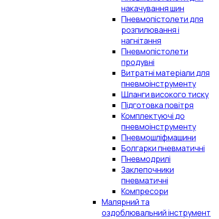
накачування шин
Пневмопістолети для
розпилювання і
нагнітання
Пневмопістолети
продувні
Витратні матеріали для
пневмоінструменту
Шланги високого тиску
Підготовка повітря
Комплектуючі до
пневмоінструменту
Пневмошліфмашини
Болгарки пневматичні
Пневмодрилі
Заклепочники
пневматичні
Компресори
Малярний та
оздоблювальний інструмент