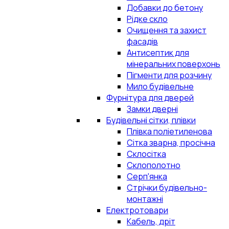
Добавки до бетону
Рідке скло
Очищення та захист
фасадів
Антисептик для
мінеральних поверхонь
Пігменти для розчину
Мило будівельне
Фурнітура для дверей
Замки дверні
Будівельні сітки, плівки
Плівка поліетиленова
Сітка зварна, просічна
Склосітка
Склополотно
Серп'янка
Стрічки будівельно-
монтажні
Електротовари
Кабель, дріт