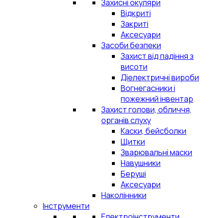
Захисні окуляри
Відкриті
Закриті
Аксесуари
Засоби безпеки
Захист від падіння з
висоти
Діелектричні вироби
Вогнегасники і
пожежний інвентар
Захист голови, обличчя,
органів слуху
Каски, бейсболки
Щитки
Зварювальні маски
Навушники
Беруші
Аксесуари
Наколінники
Інструменти
Електроінструменти