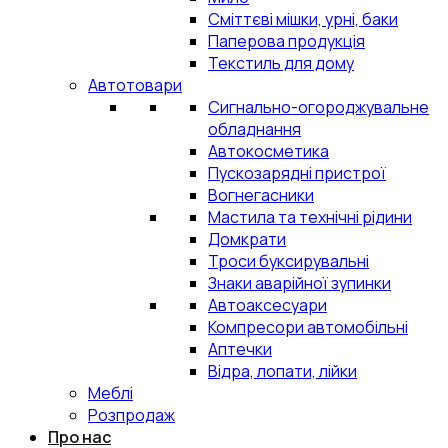
Сміттєві мішки, урні, баки
Паперова продукція
Текстиль для дому
Автотовари
Сигнально-огороджувальне
обладнання
Автокосметика
Пускозарядні пристрої
Вогнегасники
Мастила та технічні рідини
Домкрати
Троси буксирувальні
Знаки аварійної зупинки
Автоаксесуари
Компресори автомобільні
Аптечки
Відра, лопати, лійки
Меблі
Розпродаж
Про нас