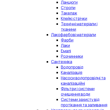
Ланцюги
Стропи
Такелаж
Клейкі стрічки
Технічні матеріали і
тканини
Лакофарбові матеріали
Фарби
Лаки
Емалі
Розчинники
Сантехніка
Водопровід
Каналізація
Насоси водопровідні та
каналізаційні
Фільтри і системи
очищення води
Системи захисту від
протікання та заливання