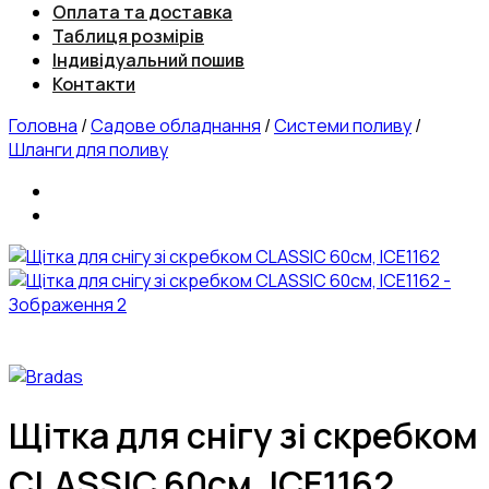
Оплата та доставка
Таблиця розмірів
Індивідуальний пошив
Контакти
Головна
/
Садове обладнання
/
Системи поливу
/
Шланги для поливу
Щітка для снігу зі скребком
CLASSIC 60см, ICE1162