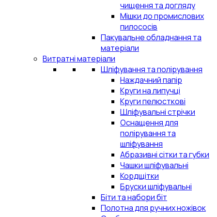
чищення та догляду
Мішки до промислових
пилососів
Пакувальне обладнання та
матеріали
Витратні матеріали
Шліфування та полірування
Наждачний папір
Круги на липучці
Круги пелюсткові
Шліфувальні стрічки
Оснащення для
полірування та
шліфування
Абразивні сітки та губки
Чашки шліфувальні
Кордщітки
Бруски шліфувальні
Біти та набори біт
Полотна для ручних ножівок