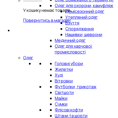
Одяг для охорони, камуфляж
У кошику немає товарів.
Демісезонний одяг
Утеплений одяг
Повернутись в магазин
Взуття
Спорядження
Нашивки, шеврони
Медичний одяг
Одяг для харчової
промисловості
Одяг
Головні убори
Жилетки
Худі
Вітровки
Футболки, трикотаж
Світшоти
Майки
Сумки
Флісові кофти
Штани та шорти