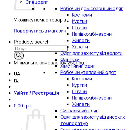
Спецодяг
Робочий демісезонний одяг
Костюми
У кошику немає товарів.
Куртки
Штани
Повернутись в магазин
Напівкомбінезони
Жилети
Products search
Халати
Одяг для захисту від вологи
Фартухи
Мінімальне замовлення
250 грн.
Хімстійкий одяг
Робочий утеплений одяг
UA
Костюми
ru
Куртки
Штани
Увійти / Реєстрація
Напівкомбінезони
Жилети
0.00
грн
Сигнальний одяг
Одяг для захисту від високих
температур
Одяг обмеженого терміну дії