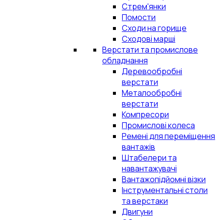
Стрем'янки
Помости
Сходи на горище
Сходові марші
Верстати та промислове
обладнання
Деревообробні
верстати
Металообробні
верстати
Компресори
Промислові колеса
Ремені для переміщення
вантажів
Штабелери та
навантажувачі
Вантажопідйомні візки
Інструментальні столи
та верстаки
Двигуни