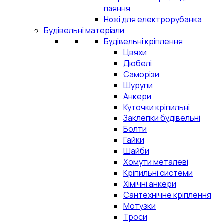
паяння
Ножі для електрорубанка
Будівельні матеріали
Будівельні кріплення
Цвяхи
Дюбелі
Саморізи
Шурупи
Анкери
Куточки кріпильні
Заклепки будівельні
Болти
Гайки
Шайби
Хомути металеві
Кріпильні системи
Хімічні анкери
Сантехнічне кріплення
Мотузки
Троси