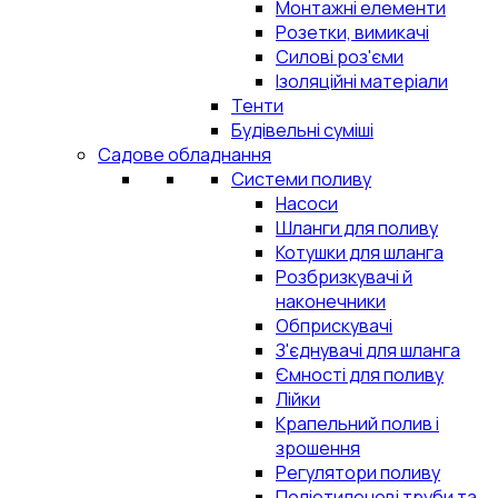
Монтажні елементи
Розетки, вимикачі
Силові роз'єми
Ізоляційні матеріали
Тенти
Будівельні суміші
Садове обладнання
Системи поливу
Насоси
Шланги для поливу
Котушки для шланга
Розбризкувачі й
наконечники
Обприскувачі
З'єднувачі для шланга
Ємності для поливу
Лійки
Крапельний полив і
зрошення
Регулятори поливу
Поліетиленові труби та