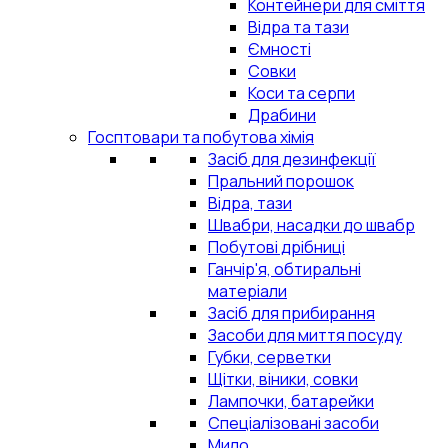
Контейнери для сміття
Відра та тази
Ємності
Совки
Коси та серпи
Драбини
Госптовари та побутова хімія
Засіб для дезинфекції
Пральний порошок
Відра, тази
Швабри, насадки до швабр
Побутові дрібниці
Ганчір'я, обтиральні
матеріали
Засіб для прибирання
Засоби для миття посуду
Губки, серветки
Щітки, віники, совки
Лампочки, батарейки
Спеціалізовані засоби
Мило