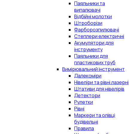
Паяльники та
випалювачі
Відбійні молотки
Штроборізи
Фарборозпилювачі
Степлери електричні
Акумулятори для
інструменту
Паяльники для
пластикових труб
Вимірювальний інструмент
Далекоміри
Нівеліри та рівні лазерні
Штативи для нівелірів
Детектори
Рулетки
Рівні
Маркери та олівці
будівельні
Правила