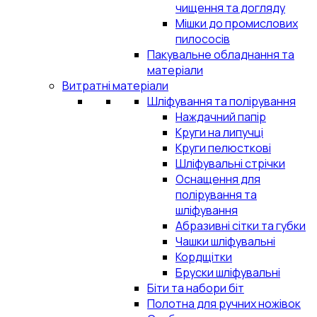
чищення та догляду
Мішки до промислових
пилососів
Пакувальне обладнання та
матеріали
Витратні матеріали
Шліфування та полірування
Наждачний папір
Круги на липучці
Круги пелюсткові
Шліфувальні стрічки
Оснащення для
полірування та
шліфування
Абразивні сітки та губки
Чашки шліфувальні
Кордщітки
Бруски шліфувальні
Біти та набори біт
Полотна для ручних ножівок