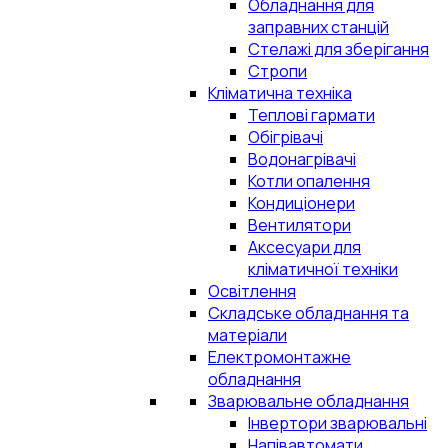
Обладнання для
заправних станцій
Стелажі для зберігання
Стропи
Кліматична техніка
Теплові гармати
Обігрівачі
Водонагрівачі
Котли опалення
Кондиціонери
Вентилятори
Аксесуари для
кліматичної техніки
Освітлення
Складське обладнання та
матеріали
Електромонтажне
обладнання
Зварювальне обладнання
Інвертори зварювальні
Напівавтомати