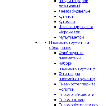
Шнури та фарби
розмічальні
Лінійки будівельні
Кутники
Кутоміри
Штангенциркулі та
мікрометри
Мультиметри
Пневмоінструмент та
обладнання
Фарбопульти
пневматичні
Набори
пневмоінструменту
Фітинги для
пневмоінструменту
Пневмостеплери та
молотки
Пневмогайковерти
Пневмоножиці
Пневмопістолети для