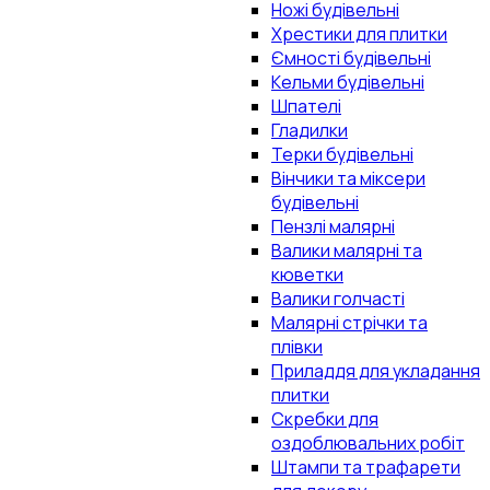
Ножі будівельні
Хрестики для плитки
Ємності будівельні
Кельми будівельні
Шпателі
Гладилки
Терки будівельні
Вінчики та міксери
будівельні
Пензлі малярні
Валики малярні та
кюветки
Валики голчасті
Малярні стрічки та
плівки
Приладдя для укладання
плитки
Скребки для
оздоблювальних робіт
Штампи та трафарети