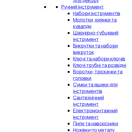
для декору
Ручний інструмент
Набори інструментів
Молотки, киянки та
кувалди
Шарнірно-губцевий
інструмент
Викрутки та набори
викруток
Ключі та набори ключів
Ключі трубні та розвідні
Воротки, тріскачки та
головки
Сумки та ящики для
інструментів
Сантехнічний
інструмент
Електромонтажний
інструмент
Пили та навскісники
Ножівки по металу