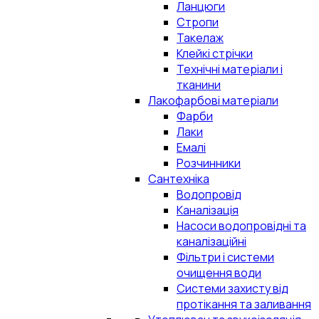
Ланцюги
Стропи
Такелаж
Клейкі стрічки
Технічні матеріали і
тканини
Лакофарбові матеріали
Фарби
Лаки
Емалі
Розчинники
Сантехніка
Водопровід
Каналізація
Насоси водопровідні та
каналізаційні
Фільтри і системи
очищення води
Системи захисту від
протікання та заливання