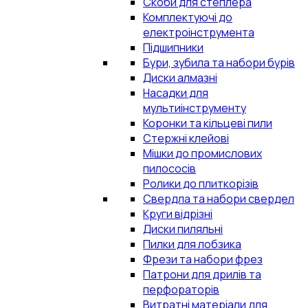
Скоби для степлера
Комплектуючі до
електроінструмента
Підшипники
Бури, зубила та набори бурів
Диски алмазні
Насадки для
мультиінструменту
Коронки та кільцеві пили
Стержні клейові
Мішки до промислових
пилососів
Ролики до плиткорізів
Свердла та набори свердел
Круги відрізні
Диски пиляльні
Пилки для лобзика
Фрези та набори фрез
Патрони для дрилів та
перфораторів
Витратні матеріали для