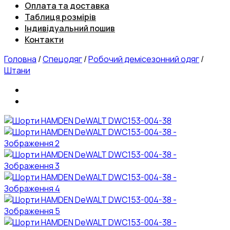
Оплата та доставка
Таблиця розмірів
Індивідуальний пошив
Контакти
Головна
/
Спецодяг
/
Робочий демісезонний одяг
/
Штани