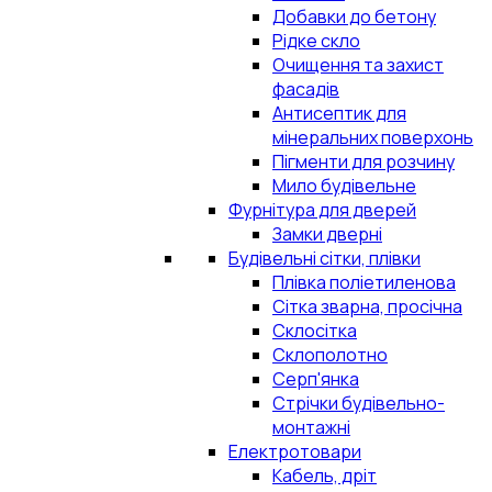
Добавки до бетону
Рідке скло
Очищення та захист
фасадів
Антисептик для
мінеральних поверхонь
Пігменти для розчину
Мило будівельне
Фурнітура для дверей
Замки дверні
Будівельні сітки, плівки
Плівка поліетиленова
Сітка зварна, просічна
Склосітка
Склополотно
Серп'янка
Стрічки будівельно-
монтажні
Електротовари
Кабель, дріт