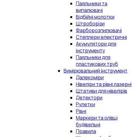
Паяльники та
випалювачі
Відбійні молотки
Штроборізи
Фарборозпилювачі
Степлери електричні
Акумулятори для
інструменту
Паяльники для
пластикових труб
Вимірювальний інструмент
Далекоміри
Нівеліри та рівні лазерні
Штативи для нівелірів
Детектори
Рулетки
Рівні
Маркери та олівці
будівельні
Правила