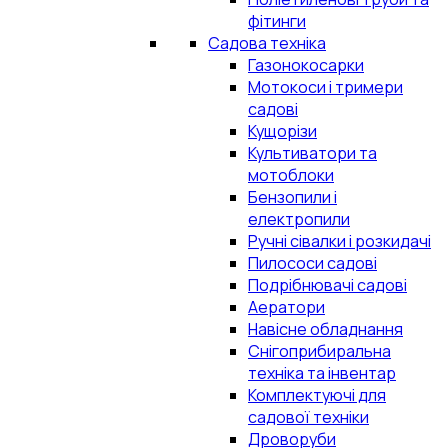
фітинги
Садова техніка
Газонокосарки
Мотокоси і тримери
садові
Кущорізи
Культиватори та
мотоблоки
Бензопили і
електропили
Ручні сівалки і розкидачі
Пилососи садові
Подрібнювачі садові
Аератори
Навісне обладнання
Снігоприбиральна
техніка та інвентар
Комплектуючі для
садової техніки
Дроворуби