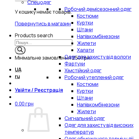
Спецодяг
Робочий демісезонний одяг
У кошику немає товарів.
Костюми
Куртки
Повернутись в магазин
Штани
Products search
Напівкомбінезони
Жилети
Халати
Одяг для захисту від вологи
Мінімальне замовлення
250 грн.
Фартухи
UA
Хімстійкий одяг
ru
Робочий утеплений одяг
Костюми
Увійти / Реєстрація
Куртки
Штани
0.00
грн
Напівкомбінезони
Жилети
Сигнальний одяг
Одяг для захисту від високих
температур
Одяг обмеженого терміну дії