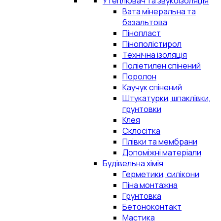
Утеплювач та звукоізоляція
Вата мінеральна та
базальтова
Пінопласт
Пінополістирол
Технічна ізоляція
Поліетилен спінений
Поролон
Каучук спінений
Штукатурки, шпаклівки,
грунтовки
Клея
Склосітка
Плівки та мембрани
Допоміжні матеріали
Будівельна хімія
Герметики, силікони
Піна монтажна
Грунтовка
Бетоноконтакт
Мастика