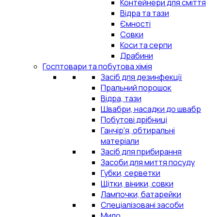
Контейнери для сміття
Відра та тази
Ємності
Совки
Коси та серпи
Драбини
Госптовари та побутова хімія
Засіб для дезинфекції
Пральний порошок
Відра, тази
Швабри, насадки до швабр
Побутові дрібниці
Ганчір'я, обтиральні
матеріали
Засіб для прибирання
Засоби для миття посуду
Губки, серветки
Щітки, віники, совки
Лампочки, батарейки
Спеціалізовані засоби
Мило