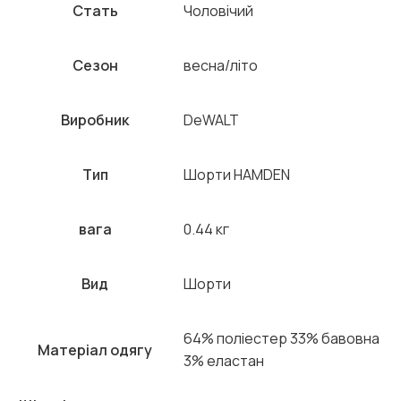
Стать
Чоловічий
Сезон
весна/літо
Виробник
DeWALT
Тип
Шорти HAMDEN
вага
0.44 кг
Вид
Шорти
64% поліестер 33% бавовна
Матеріал одягу
3% еластан