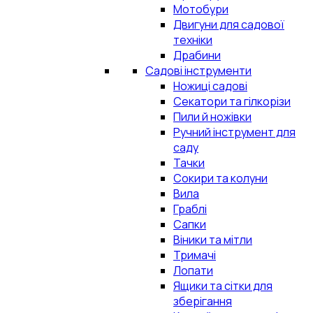
Мотобури
Двигуни для садової
техніки
Драбини
Садові інструменти
Ножиці садові
Секатори та гілкорізи
Пили й ножівки
Ручний інструмент для
саду
Тачки
Сокири та колуни
Вила
Граблі
Сапки
Віники та мітли
Тримачі
Лопати
Ящики та сітки для
зберігання