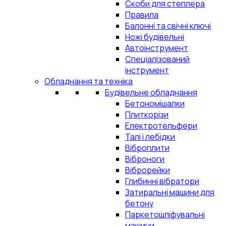
Скоби для степлера
Правила
Балонні та свічні ключі
Ножі будівельні
Автоінструмент
Спеціалізований
інструмент
Обладнання та техніка
Будівельне обладнання
Бетономішалки
Плиткорізи
Електротельфери
Талі і лебідки
Віброплити
Віброноги
Віброрейки
Глибинні вібратори
Затиральні машини для
бетону
Паркетошліфувальні
машини