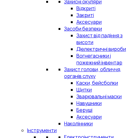
Захисні окуляри
Відкриті
Закриті
Аксесуари
Засоби безпеки
Захист від падіння з
висоти
Діелектричні вироби
Вогнегасники і
пожежний інвентар
Захист голови, обличчя,
органів слуху
Каски, бейсболки
Щитки
Зварювальні маски
Навушники
Беруші
Аксесуари
Наколінники
Інструменти
Електроінструменти