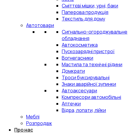
Сміттєві мішки, урні, баки
Паперова продукція
Текстиль для дому
Автотовари
Сигнально-огороджувальне
обладнання
Автокосметика
Пускозарядні пристрої
Вогнегасники
Мастила та технічні рідини
Домкрати
Троси буксирувальні
Знаки аварійної зупинки
Автоаксесуари
Компресори автомобільні
Аптечки
Відра, лопати, лійки
Меблі
Розпродаж
Про нас