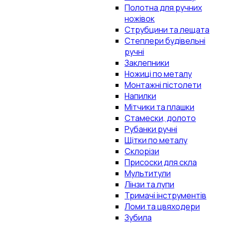
Полотна для ручних
ножівок
Струбцини та лещата
Степлери будівельні
ручні
Заклепники
Ножиці по металу
Монтажні пістолети
Напилки
Мітчики та плашки
Стамески, долото
Рубанки ручні
Щітки по металу
Склорізи
Присоски для скла
Мультитули
Лінзи та лупи
Тримачі інструментів
Ломи та цвяходери
Зубила