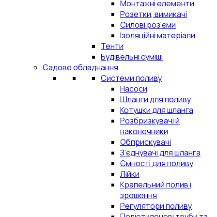
Монтажні елементи
Розетки, вимикачі
Силові роз'єми
Ізоляційні матеріали
Тенти
Будівельні суміші
Садове обладнання
Системи поливу
Насоси
Шланги для поливу
Котушки для шланга
Розбризкувачі й
наконечники
Обприскувачі
З'єднувачі для шланга
Ємності для поливу
Лійки
Крапельний полив і
зрошення
Регулятори поливу
Поліетиленові труби та