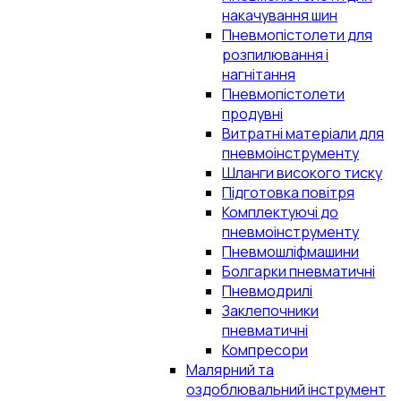
накачування шин
Пневмопістолети для
розпилювання і
нагнітання
Пневмопістолети
продувні
Витратні матеріали для
пневмоінструменту
Шланги високого тиску
Підготовка повітря
Комплектуючі до
пневмоінструменту
Пневмошліфмашини
Болгарки пневматичні
Пневмодрилі
Заклепочники
пневматичні
Компресори
Малярний та
оздоблювальний інструмент