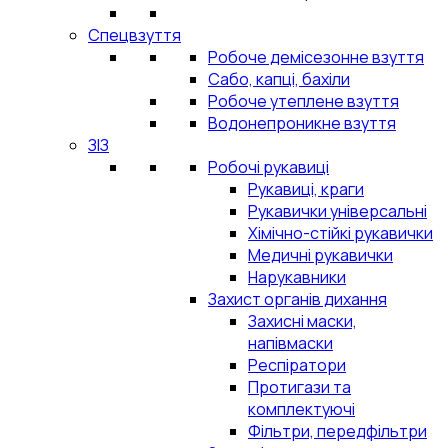
Спецвзуття
Робоче демісезонне взуття
Сабо, капці, бахіли
Робоче утеплене взуття
Водонепроникне взуття
ЗІЗ
Робочі рукавиці
Рукавиці, краги
Рукавички універсальні
Хімічно-стійкі рукавички
Медичні рукавички
Нарукавники
Захист органів дихання
Захисні маски,
напівмаски
Респіратори
Протигази та
комплектуючі
Фільтри, передфільтри