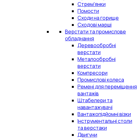
Стрем'янки
Помости
Сходи на горище
Сходові марші
Верстати та промислове
обладнання
Деревообробні
верстати
Металообробні
верстати
Компресори
Промислові колеса
Ремені для переміщення
вантажів
Штабелери та
навантажувачі
Вантажопідйомні візки
Інструментальні столи
та верстаки
Двигуни