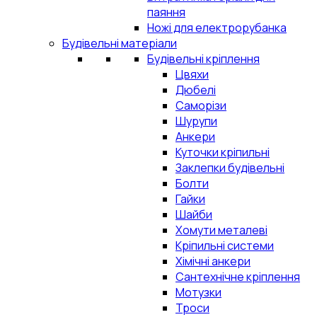
паяння
Ножі для електрорубанка
Будівельні матеріали
Будівельні кріплення
Цвяхи
Дюбелі
Саморізи
Шурупи
Анкери
Куточки кріпильні
Заклепки будівельні
Болти
Гайки
Шайби
Хомути металеві
Кріпильні системи
Хімічні анкери
Сантехнічне кріплення
Мотузки
Троси