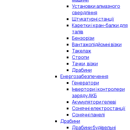
Установки алмазного
свердління
Штукатурні станції
Каретки і кран-балки для
талів
Бензорізи
Вантажопідйомні візки
Такелаж
Стропи
Тачки, візки
Драбини
Енергозабезпечення
Генератори
Інвертори і контролери
заряду АКБ
Акумулятори гелеві
Сонячні електростанції
Сонячні панелі
Драбини
Драбини будівельні