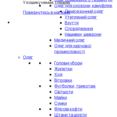
У кошику немає товарів.
Одяг для охорони, камуфляж
Демісезонний одяг
Повернутись в магазин
Утеплений одяг
Взуття
Спорядження
Нашивки, шеврони
Медичний одяг
Одяг для харчової
промисловості
Одяг
Головні убори
Жилетки
Худі
Вітровки
Футболки, трикотаж
Світшоти
Майки
Сумки
Флісові кофти
Штани та шорти