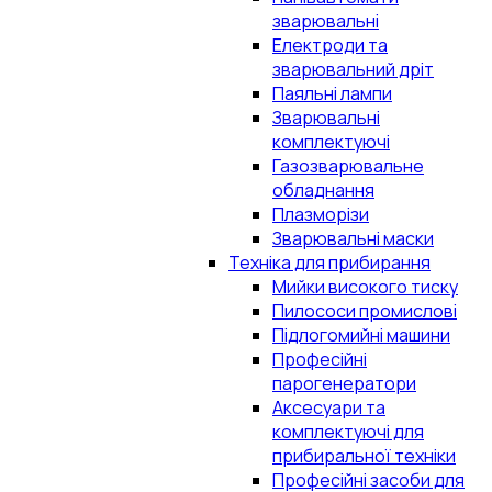
зварювальні
Електроди та
зварювальний дріт
Паяльні лампи
Зварювальні
комплектуючі
Газозварювальне
обладнання
Плазморізи
Зварювальні маски
Техніка для прибирання
Мийки високого тиску
Пилососи промислові
Підлогомийні машини
Професійні
парогенератори
Аксесуари та
комплектуючі для
прибиральної техніки
Професійні засоби для