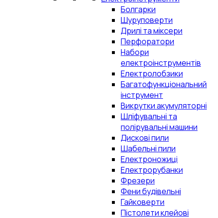
Болгарки
Шуруповерти
Дрилі та міксери
Перфоратори
Набори
електроінструментів
Електролобзики
Багатофункціональний
інструмент
Викрутки акумуляторні
Шліфувальні та
полірувальні машини
Дискові пили
Шабельні пили
Електроножиці
Електрорубанки
Фрезери
Фени будівельні
Гайковерти
Пістолети клейові