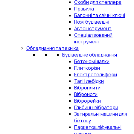
Скоби для степлера
Правила
Балонні та свічні ключі
Ножі будівельні
Автоінструмент
Спеціалізований
інструмент
Обладнання та техніка
Будівельне обладнання
Бетономішалки
Плиткорізи
Електротельфери
Талі і лебідки
Віброплити
Віброноги
Віброрейки
Глибинні вібратори
Затиральні машини для
бетону
Паркетошліфувальні
машини