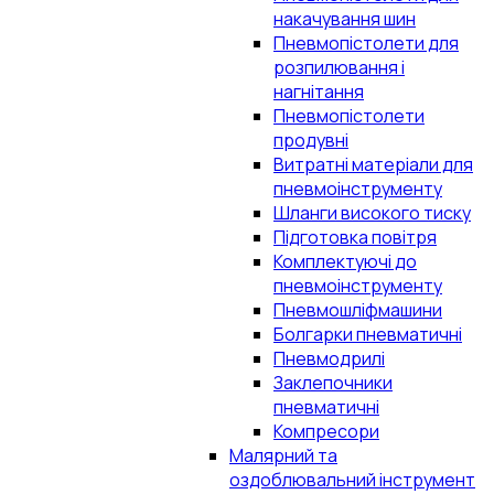
накачування шин
Пневмопістолети для
розпилювання і
нагнітання
Пневмопістолети
продувні
Витратні матеріали для
пневмоінструменту
Шланги високого тиску
Підготовка повітря
Комплектуючі до
пневмоінструменту
Пневмошліфмашини
Болгарки пневматичні
Пневмодрилі
Заклепочники
пневматичні
Компресори
Малярний та
оздоблювальний інструмент