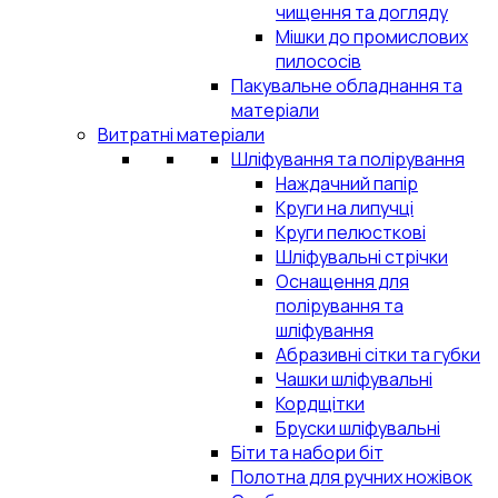
чищення та догляду
Мішки до промислових
пилососів
Пакувальне обладнання та
матеріали
Витратні матеріали
Шліфування та полірування
Наждачний папір
Круги на липучці
Круги пелюсткові
Шліфувальні стрічки
Оснащення для
полірування та
шліфування
Абразивні сітки та губки
Чашки шліфувальні
Кордщітки
Бруски шліфувальні
Біти та набори біт
Полотна для ручних ножівок