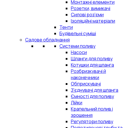
Монтажні елементи
Розетки, вимикачі
Силові роз'єми
Ізоляційні матеріали
Тенти
Будівельні суміші
Садове обладнання
Системи поливу
Насоси
Шланги для поливу
Котушки для шланга
Розбризкувачі й
наконечники
Обприскувачі
З'єднувачі для шланга
Ємності для поливу
Лійки
Крапельний полив і
зрошення
Регулятори поливу
Поліетиленові труби та