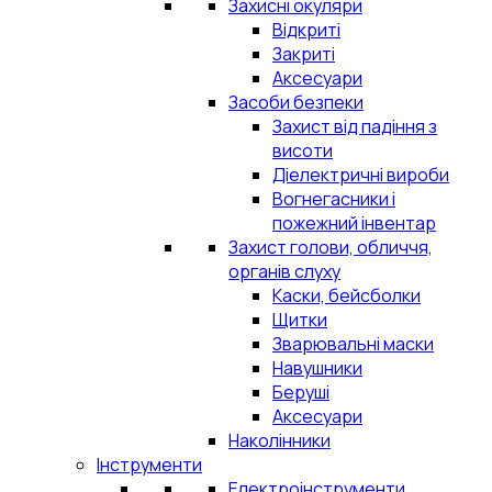
Захисні окуляри
Відкриті
Закриті
Аксесуари
Засоби безпеки
Захист від падіння з
висоти
Діелектричні вироби
Вогнегасники і
пожежний інвентар
Захист голови, обличчя,
органів слуху
Каски, бейсболки
Щитки
Зварювальні маски
Навушники
Беруші
Аксесуари
Наколінники
Інструменти
Електроінструменти