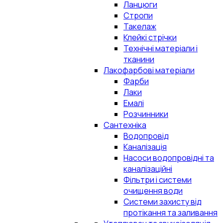
Ланцюги
Стропи
Такелаж
Клейкі стрічки
Технічні матеріали і
тканини
Лакофарбові матеріали
Фарби
Лаки
Емалі
Розчинники
Сантехніка
Водопровід
Каналізація
Насоси водопровідні та
каналізаційні
Фільтри і системи
очищення води
Системи захисту від
протікання та заливання