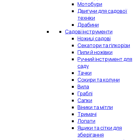
Мотобури
Двигуни для садової
техніки
Драбини
Садові інструменти
Ножиці садові
Секатори та гілкорізи
Пили й ножівки
Ручний інструмент для
саду
Тачки
Сокири та колуни
Вила
Граблі
Сапки
Віники та мітли
Тримачі
Лопати
Ящики та сітки для
зберігання