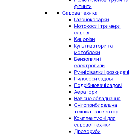
фітинги
Садова техніка
Газонокосарки
Мотокоси і тримери
садові
Кущорізи
Культиватори та
мотоблоки
Бензопили і
електропили
Ручні сівалки і розкидачі
Пилососи садові
Подрібнювачі садові
Аератори
Навісне обладнання
Снігоприбиральна
техніка та інвентар
Комплектуючі для
садової техніки
Дроворуби