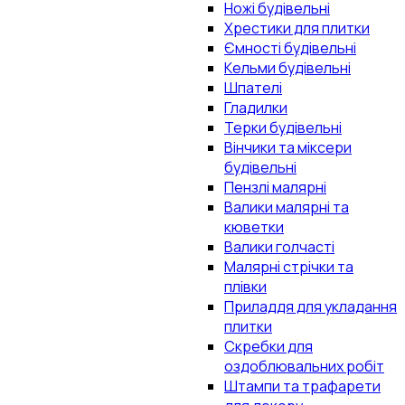
Ножі будівельні
Хрестики для плитки
Ємності будівельні
Кельми будівельні
Шпателі
Гладилки
Терки будівельні
Вінчики та міксери
будівельні
Пензлі малярні
Валики малярні та
кюветки
Валики голчасті
Малярні стрічки та
плівки
Приладдя для укладання
плитки
Скребки для
оздоблювальних робіт
Штампи та трафарети