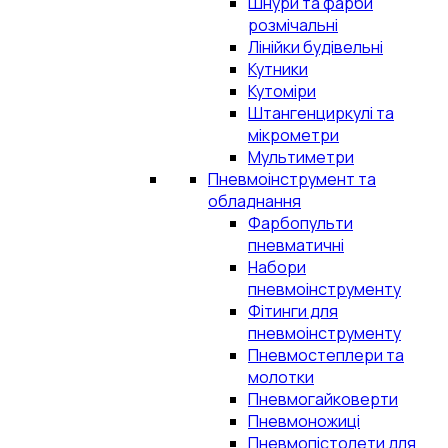
Шнури та фарби
розмічальні
Лінійки будівельні
Кутники
Кутоміри
Штангенциркулі та
мікрометри
Мультиметри
Пневмоінструмент та
обладнання
Фарбопульти
пневматичні
Набори
пневмоінструменту
Фітинги для
пневмоінструменту
Пневмостеплери та
молотки
Пневмогайковерти
Пневмоножиці
Пневмопістолети для