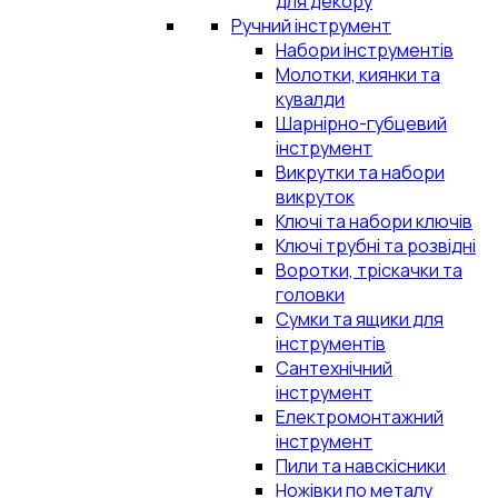
для декору
Ручний інструмент
Набори інструментів
Молотки, киянки та
кувалди
Шарнірно-губцевий
інструмент
Викрутки та набори
викруток
Ключі та набори ключів
Ключі трубні та розвідні
Воротки, тріскачки та
головки
Сумки та ящики для
інструментів
Сантехнічний
інструмент
Електромонтажний
інструмент
Пили та навскісники
Ножівки по металу