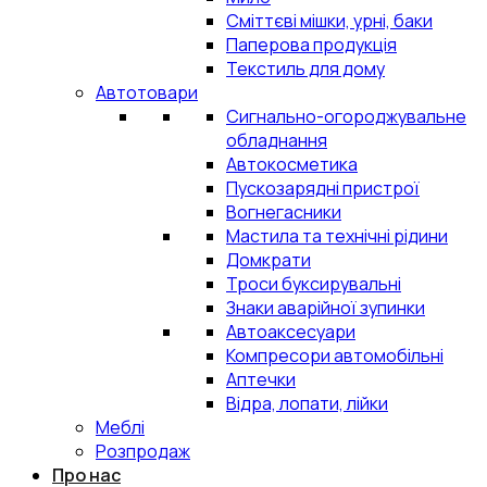
Сміттєві мішки, урні, баки
Паперова продукція
Текстиль для дому
Автотовари
Сигнально-огороджувальне
обладнання
Автокосметика
Пускозарядні пристрої
Вогнегасники
Мастила та технічні рідини
Домкрати
Троси буксирувальні
Знаки аварійної зупинки
Автоаксесуари
Компресори автомобільні
Аптечки
Відра, лопати, лійки
Меблі
Розпродаж
Про нас