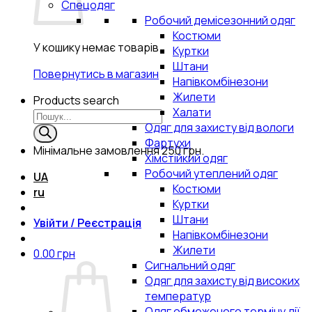
Спецодяг
Робочий демісезонний одяг
Костюми
У кошику немає товарів.
Куртки
Штани
Повернутись в магазин
Напівкомбінезони
Жилети
Products search
Халати
Одяг для захисту від вологи
Фартухи
Мінімальне замовлення
250 грн.
Хімстійкий одяг
Робочий утеплений одяг
UA
Костюми
ru
Куртки
Штани
Увійти / Реєстрація
Напівкомбінезони
Жилети
0.00
грн
Сигнальний одяг
Одяг для захисту від високих
температур
Одяг обмеженого терміну дії