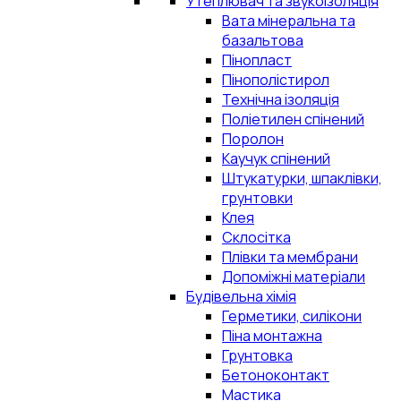
Утеплювач та звукоізоляція
Вата мінеральна та
базальтова
Пінопласт
Пінополістирол
Технічна ізоляція
Поліетилен спінений
Поролон
Каучук спінений
Штукатурки, шпаклівки,
грунтовки
Клея
Склосітка
Плівки та мембрани
Допоміжні матеріали
Будівельна хімія
Герметики, силікони
Піна монтажна
Грунтовка
Бетоноконтакт
Мастика