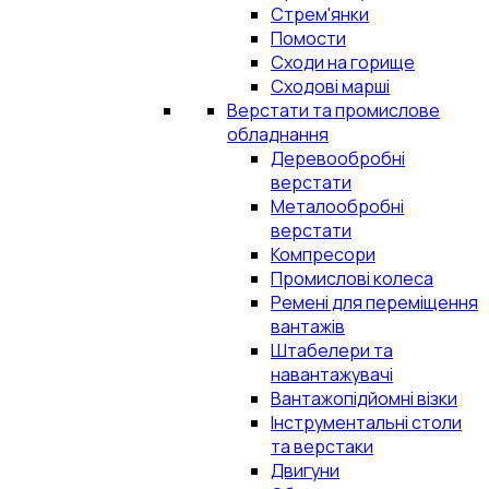
Стрем'янки
Помости
Сходи на горище
Сходові марші
Верстати та промислове
обладнання
Деревообробні
верстати
Металообробні
верстати
Компресори
Промислові колеса
Ремені для переміщення
вантажів
Штабелери та
навантажувачі
Вантажопідйомні візки
Інструментальні столи
та верстаки
Двигуни