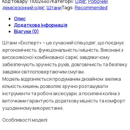
Код товару:
110024407
Категорії:
Одяг
,
Робочий
демісезонний одяг
,
Штани
Tags:
Recommended
Опис
Додаткова інформація
Відгуки (0)
Штани «Експерт» – це сучасний спецодяг, що поєднує
ергономічність, функціональність і міцність. Виконані з
високоякісної комбінованої саржі, завдяки чому
забезпечують зручність рухів, довговічність та безпеку
завдяки світлоповертаючим смугам.
Модель відрізняється продуманим дизайном: велика
кількість кишень дозволяє зручно розташувати
інструменти та робочі аксесуари, а посилені коліна з
виточками гарантують додаткову міцність та комфорт
у щоденному використанні.
Особливості моделі