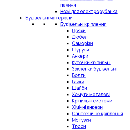
паяння
Ножі для електрорубанка
Будівельні матеріали
Будівельні кріплення
Цвяхи
Дюбелі
Саморізи
Шурупи
Анкери
Куточки кріпильні
Заклепки будівельні
Болти
Гайки
Шайби
Хомути металеві
Кріпильні системи
Хімічні анкери
Сантехнічне кріплення
Мотузки
Троси