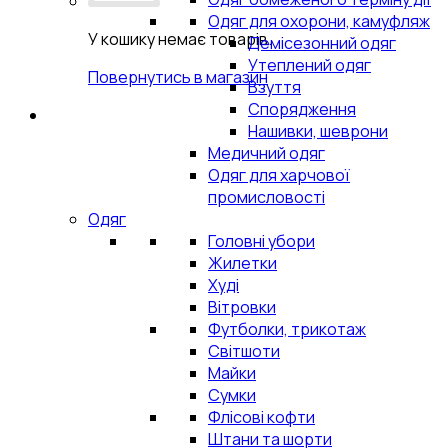
Одяг для охорони, камуфляж
У кошику немає товарів.
Демісезонний одяг
Утеплений одяг
Повернутись в магазин
Взуття
Спорядження
Нашивки, шеврони
Медичний одяг
Одяг для харчової
промисловості
Одяг
Головні убори
Жилетки
Худі
Вітровки
Футболки, трикотаж
Світшоти
Майки
Сумки
Флісові кофти
Штани та шорти