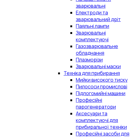
зварювальні
Електроди та
зварювальний дріт
Паяльні лампи
Зварювальні
комплектуючі
Газозварювальне
обладнання
Плазморізи
Зварювальні маски
Техніка для прибирання
Мийки високого тиску
Пилососи промислові
Підлогомийні машини
Професійні
парогенератори
Аксесуари та
комплектуючі для
прибиральної техніки
Професійні засоби для