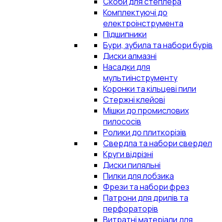
Скоби для степлера
Комплектуючі до
електроінструмента
Підшипники
Бури, зубила та набори бурів
Диски алмазні
Насадки для
мультиінструменту
Коронки та кільцеві пили
Стержні клейові
Мішки до промислових
пилососів
Ролики до плиткорізів
Свердла та набори свердел
Круги відрізні
Диски пиляльні
Пилки для лобзика
Фрези та набори фрез
Патрони для дрилів та
перфораторів
Витратні матеріали для