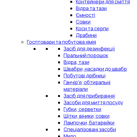
Контейнери для сміття
Відра та тази
Ємності
Совки
Коси та серпи
Драбини
Госптовари та побутова хімія
Засіб для дезинфекції
Пральний порошок
Відра, тази
Швабри, насадки до швабр
Побутові дрібниці
Ганчір'я, обтиральні
матеріали
Засіб для прибирання
Засоби для миття посуду
Губки, серветки
Щітки, віники, совки
Лампочки, батарейки
Спеціалізовані засоби
Мило