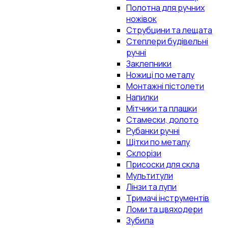
Полотна для ручних
ножівок
Струбцини та лещата
Степлери будівельні
ручні
Заклепники
Ножиці по металу
Монтажні пістолети
Напилки
Мітчики та плашки
Стамески, долото
Рубанки ручні
Щітки по металу
Склорізи
Присоски для скла
Мультитули
Лінзи та лупи
Тримачі інструментів
Ломи та цвяходери
Зубила