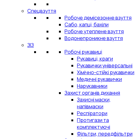
Спецвзуття
Робоче демісезонне взуття
Сабо, капці, бахіли
Робоче утеплене взуття
Водонепроникне взуття
ЗІЗ
Робочі рукавиці
Рукавиці, краги
Рукавички універсальні
Хімічно-стійкі рукавички
Медичні рукавички
Нарукавники
Захист органів дихання
Захисні маски,
напівмаски
Респіратори
Протигази та
комплектуючі
Фільтри, передфільтри