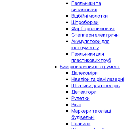
Паяльники та
випалювачі
Відбійні молотки
Штроборізи
Фарборозпилювачі
Степлери електричні
Акумулятори для
інструменту
Паяльники для
пластикових труб
Вимірювальний інструмент
Далекоміри
Нівеліри та рівні лазерні
Штативи для нівелірів
Детектори
Рулетки
Рівні
Маркери та олівці
будівельні
Правила