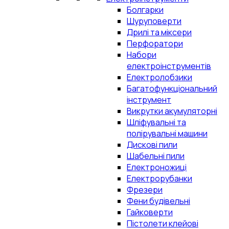
Болгарки
Шуруповерти
Дрилі та міксери
Перфоратори
Набори
електроінструментів
Електролобзики
Багатофункціональний
інструмент
Викрутки акумуляторні
Шліфувальні та
полірувальні машини
Дискові пили
Шабельні пили
Електроножиці
Електрорубанки
Фрезери
Фени будівельні
Гайковерти
Пістолети клейові