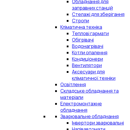
Обладнання для
заправних станцій
Стелажі для зберігання
Стропи
Кліматична техніка
Теплові гармати
Обігрівачі
Водонагрівачі
Котли опалення
Кондиціонери
Вентилятори
Аксесуари для
кліматичної техніки
Освітлення
Складське обладнання та
матеріали
Електромонтажне
обладнання
Зварювальне обладнання
Інвертори зварювальні
Напівавтомати