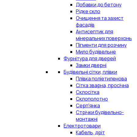
Добавки до бетону
Рідке скло
Очищення та захист
фасадів
Антисептик для
мінеральних поверхонь
Пігменти для розчину
Мило будівельне
Фурнітура для дверей
Замки дверні
Будівельні сітки, плівки
Плівка поліетиленова
Сітка зварна, просічна
Склосітка
Склополотно
Серп'янка
Стрічки будівельно-
монтажні
Електротовари
Кабель, дріт