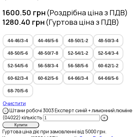
1600.50
грн
(Роздрібна ціна з ПДВ)
1280.40
грн
(Гуртова ціна з ПДВ)
44-46/3-4
44-46/5-6
48-50/1-2
48-50/3-4
48-50/5-6
48-50/7-8
52-54/1-2
52-54/3-4
52-54/5-6
56-58/3-4
56-58/5-6
60-62/1-2
60-62/3-4
60-62/5-6
64-66/3-4
64-66/5-6
68-70/5-6
Очистити
Штани робочі 3003 Експерт синій + лимонний люміне
(04022) кількість
Купити
Гуртова ціна діє при замовленні від 5000 грн.