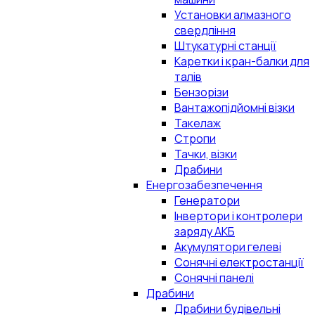
Установки алмазного
свердління
Штукатурні станції
Каретки і кран-балки для
талів
Бензорізи
Вантажопідйомні візки
Такелаж
Стропи
Тачки, візки
Драбини
Енергозабезпечення
Генератори
Інвертори і контролери
заряду АКБ
Акумулятори гелеві
Сонячні електростанції
Сонячні панелі
Драбини
Драбини будівельні