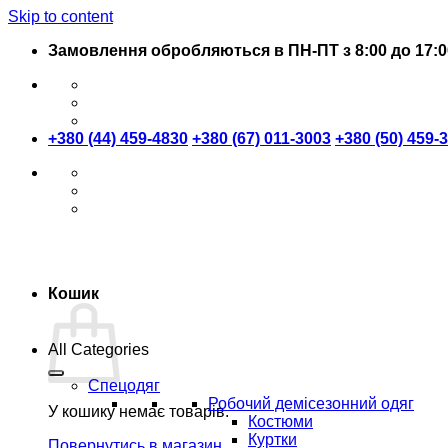
Skip to content
Замовлення обробляються в ПН-ПТ з 8:00 до 17:0
+380 (44) 459-4830
+380 (67) 011-3003
+380 (50) 459-
Кошик
All Categories
Спецодяг
Робочий демісезонний одяг
У кошику немає товарів.
Костюми
Куртки
Повернутись в магазин