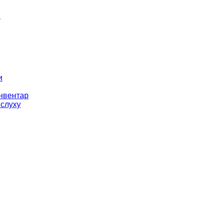
і
и
інвентар
 слуху