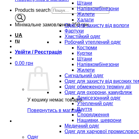
Штани
Напівкомбінезони
Products search
Жилети
Халати
Мінімальне замовлення
250 грн.
Одяг для захисту від вологи
Фартухи
UA
Хімстійкий одяг
ru
Робочий утеплений одяг
Костюми
Увійти / Реєстрація
Куртки
Штани
0.00
грн
Напівкомбінезони
Жилети
Сигнальний одяг
Одяг для захисту від високих т
Одяг обмеженого терміну дії
Одяг для охорони, камуфляж
Демісезонний одяг
У кошику немає товарів.
Утеплений одяг
Взуття
Повернутись в магазин
Спорядження
Нашивки, шеврони
Медичний одяг
Одяг для харчової промисловос
Одяг