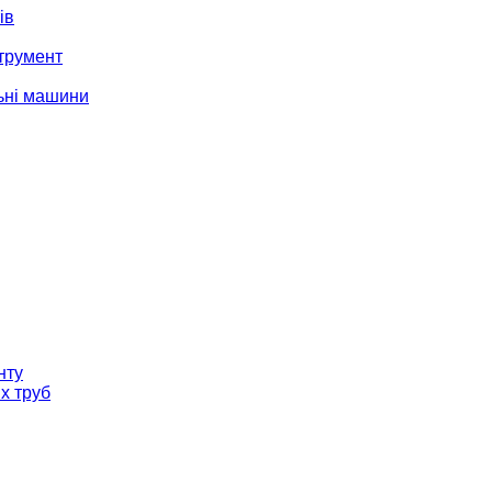
ів
трумент
ьні машини
нту
х труб