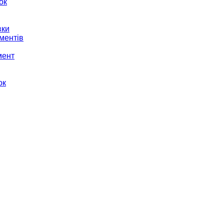
ок
вки
ментів
мент
ок