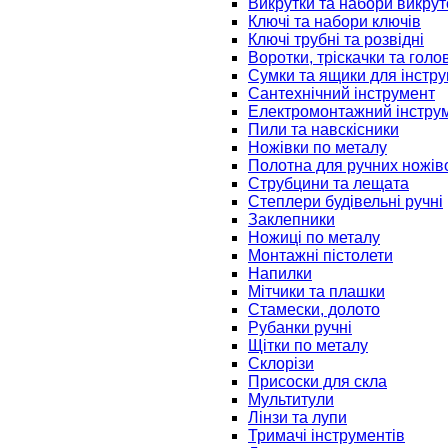
Викрутки та набори викрут
Ключі та набори ключів
Ключі трубні та розвідні
Воротки, тріскачки та голо
Сумки та ящики для інстру
Сантехнічний інструмент
Електромонтажний інстру
Пили та навскісники
Ножівки по металу
Полотна для ручних ножів
Струбцини та лещата
Степлери будівельні ручні
Заклепники
Ножиці по металу
Монтажні пістолети
Напилки
Мітчики та плашки
Стамески, долото
Рубанки ручні
Щітки по металу
Склорізи
Присоски для скла
Мультитули
Лінзи та лупи
Тримачі інструментів