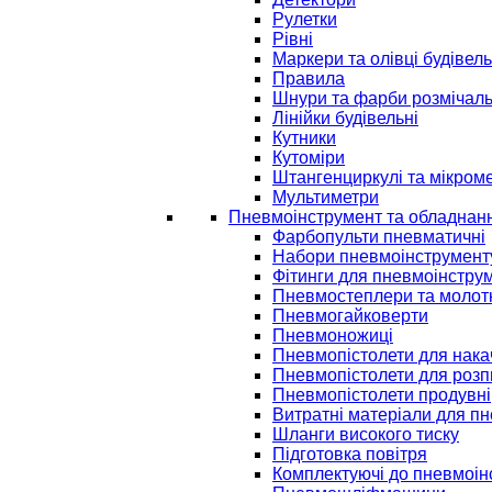
Рулетки
Рівні
Маркери та олівці будівель
Правила
Шнури та фарби розмічаль
Лінійки будівельні
Кутники
Кутоміри
Штангенциркулі та мікром
Мультиметри
Пневмоінструмент та обладнан
Фарбопульти пневматичні
Набори пневмоінструмент
Фітинги для пневмоінстру
Пневмостеплери та молот
Пневмогайковерти
Пневмоножиці
Пневмопістолети для нак
Пневмопістолети для розп
Пневмопістолети продувні
Витратні матеріали для п
Шланги високого тиску
Підготовка повітря
Комплектуючі до пневмоін