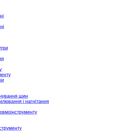
ні
ні
етри
ня
у
менту
ки
ачування шин
илювання і нагнітання
невмоінструменту
струменту