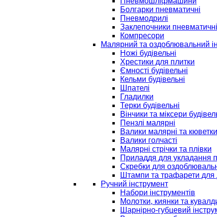
Пневмошліфмашини
Болгарки пневматичні
Пневмодрилі
Заклепочники пневматичн
Компресори
Малярний та оздоблювальний і
Ножі будівельні
Хрестики для плитки
Ємності будівельні
Кельми будівельні
Шпателі
Гладилки
Терки будівельні
Вінчики та міксери будівел
Пензлі малярні
Валики малярні та кюветк
Валики голчасті
Малярні стрічки та плівки
Приладдя для укладання 
Скребки для оздоблювальн
Штампи та трафарети для 
Ручний інструмент
Набори інструментів
Молотки, киянки та кувалд
Шарнірно-губцевий інстру