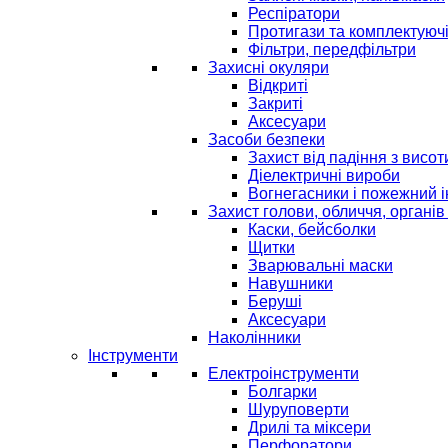
Респіратори
Протигази та комплектуюч
Фільтри, передфільтри
Захисні окуляри
Відкриті
Закриті
Аксесуари
Засоби безпеки
Захист від падіння з висот
Діелектричні вироби
Вогнегасники і пожежний 
Захист голови, обличчя, органів
Каски, бейсболки
Щитки
Зварювальні маски
Навушники
Беруші
Аксесуари
Наколінники
Інструменти
Електроінструменти
Болгарки
Шуруповерти
Дрилі та міксери
Перфоратори