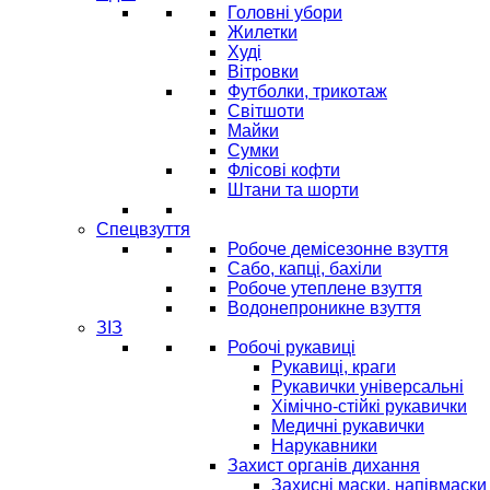
Головні убори
Жилетки
Худі
Вітровки
Футболки, трикотаж
Світшоти
Майки
Сумки
Флісові кофти
Штани та шорти
Спецвзуття
Робоче демісезонне взуття
Сабо, капці, бахіли
Робоче утеплене взуття
Водонепроникне взуття
ЗІЗ
Робочі рукавиці
Рукавиці, краги
Рукавички універсальні
Хімічно-стійкі рукавички
Медичні рукавички
Нарукавники
Захист органів дихання
Захисні маски, напівмаски