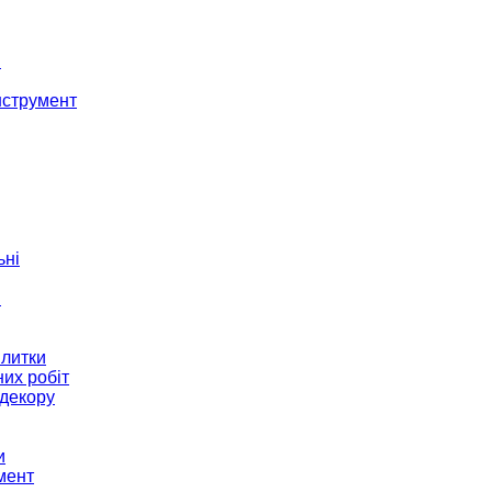
і
нструмент
ьні
и
плитки
их робіт
декору
и
мент