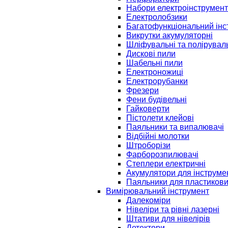
Набори електроінструмент
Електролобзики
Багатофункціональний інс
Викрутки акумуляторні
Шліфувальні та полірувал
Дискові пили
Шабельні пили
Електроножиці
Електрорубанки
Фрезери
Фени будівельні
Гайковерти
Пістолети клейові
Паяльники та випалювачі
Відбійні молотки
Штроборізи
Фарборозпилювачі
Степлери електричні
Акумулятори для інструме
Паяльники для пластикови
Вимірювальний інструмент
Далекоміри
Нівеліри та рівні лазерні
Штативи для нівелірів
Детектори