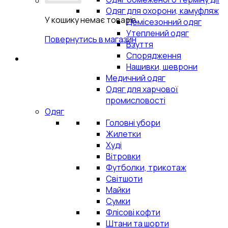
Одяг для охорони, камуфляж
У кошику немає товарів.
Демісезонний одяг
Утеплений одяг
Повернутись в магазин
Взуття
Спорядження
Нашивки, шеврони
Медичний одяг
Одяг для харчової
промисловості
Одяг
Головні убори
Жилетки
Худі
Вітровки
Футболки, трикотаж
Світшоти
Майки
Сумки
Флісові кофти
Штани та шорти