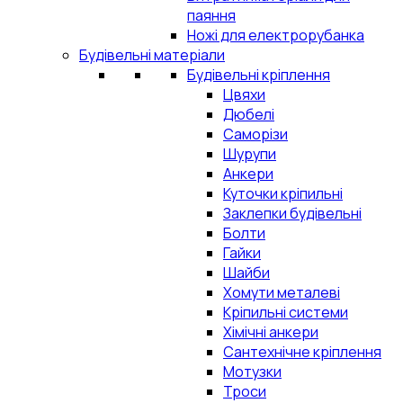
паяння
Ножі для електрорубанка
Будівельні матеріали
Будівельні кріплення
Цвяхи
Дюбелі
Саморізи
Шурупи
Анкери
Куточки кріпильні
Заклепки будівельні
Болти
Гайки
Шайби
Хомути металеві
Кріпильні системи
Хімічні анкери
Сантехнічне кріплення
Мотузки
Троси