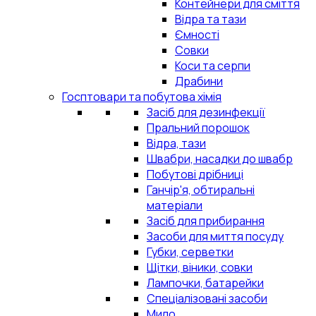
Контейнери для сміття
Відра та тази
Ємності
Совки
Коси та серпи
Драбини
Госптовари та побутова хімія
Засіб для дезинфекції
Пральний порошок
Відра, тази
Швабри, насадки до швабр
Побутові дрібниці
Ганчір'я, обтиральні
матеріали
Засіб для прибирання
Засоби для миття посуду
Губки, серветки
Щітки, віники, совки
Лампочки, батарейки
Спеціалізовані засоби
Мило