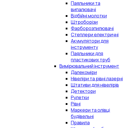
Паяльники та
випалювачі
Відбійні молотки
Штроборізи
Фарборозпилювачі
Степлери електричні
Акумулятори для
інструменту
Паяльники для
пластикових труб
Вимірювальний інструмент
Далекоміри
Нівеліри та рівні лазерні
Штативи для нівелірів
Детектори
Рулетки
Рівні
Маркери та олівці
будівельні
Правила