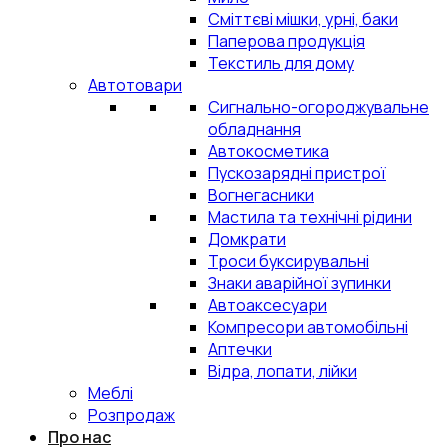
Сміттєві мішки, урні, баки
Паперова продукція
Текстиль для дому
Автотовари
Сигнально-огороджувальне
обладнання
Автокосметика
Пускозарядні пристрої
Вогнегасники
Мастила та технічні рідини
Домкрати
Троси буксирувальні
Знаки аварійної зупинки
Автоаксесуари
Компресори автомобільні
Аптечки
Відра, лопати, лійки
Меблі
Розпродаж
Про нас