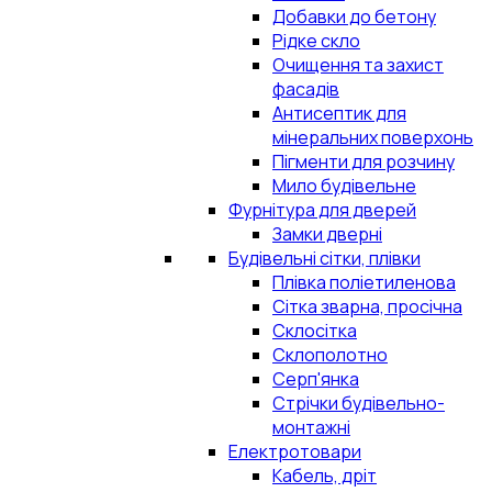
Добавки до бетону
Рідке скло
Очищення та захист
фасадів
Антисептик для
мінеральних поверхонь
Пігменти для розчину
Мило будівельне
Фурнітура для дверей
Замки дверні
Будівельні сітки, плівки
Плівка поліетиленова
Сітка зварна, просічна
Склосітка
Склополотно
Серп'янка
Стрічки будівельно-
монтажні
Електротовари
Кабель, дріт