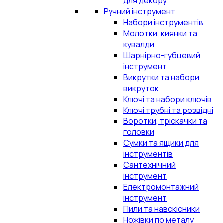
для декору
Ручний інструмент
Набори інструментів
Молотки, киянки та
кувалди
Шарнірно-губцевий
інструмент
Викрутки та набори
викруток
Ключі та набори ключів
Ключі трубні та розвідні
Воротки, тріскачки та
головки
Сумки та ящики для
інструментів
Сантехнічний
інструмент
Електромонтажний
інструмент
Пили та навскісники
Ножівки по металу