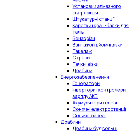
Установки алмазного
свердління
Штукатурні станції
Каретки і кран-балки для
талів
Бензорізи
Вантажопідйомні візки
Такелаж
Стропи
Тачки, візки
Драбини
Енергозабезпечення
Генератори
Інвертори і контролери
заряду АКБ
Акумулятори гелеві
Сонячні електростанції
Сонячні панелі
Драбини
Драбини будівельні