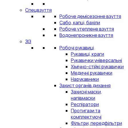
Спецвзуття
Робоче демісезонне взуття
Сабо, капці, бахіли
Робоче утеплене взуття
Водонепроникне взуття
ЗІЗ
Робочі рукавиці
Рукавиці, краги
Рукавички універсальні
Хімічно-стійкі рукавички
Медичні рукавички
Нарукавники
Захист органів дихання
Захисні маски,
напівмаски
Респіратори
Протигази та
комплектуючі
Фільтри, передфільтри