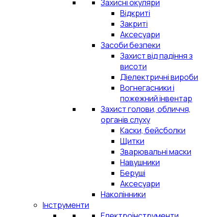
Захисні окуляри
Відкриті
Закриті
Аксесуари
Засоби безпеки
Захист від падіння з
висоти
Діелектричні вироби
Вогнегасники і
пожежний інвентар
Захист голови, обличчя,
органів слуху
Каски, бейсболки
Щитки
Зварювальні маски
Навушники
Беруші
Аксесуари
Наколінники
Інструменти
Електроінструменти