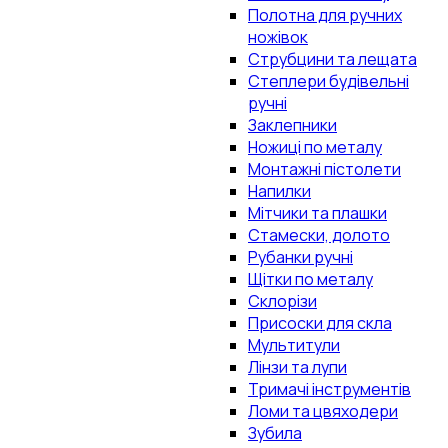
Полотна для ручних
ножівок
Струбцини та лещата
Степлери будівельні
ручні
Заклепники
Ножиці по металу
Монтажні пістолети
Напилки
Мітчики та плашки
Стамески, долото
Рубанки ручні
Щітки по металу
Склорізи
Присоски для скла
Мультитули
Лінзи та лупи
Тримачі інструментів
Ломи та цвяходери
Зубила