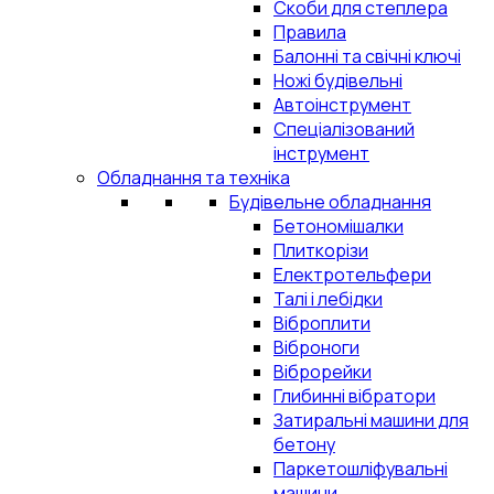
Скоби для степлера
Правила
Балонні та свічні ключі
Ножі будівельні
Автоінструмент
Спеціалізований
інструмент
Обладнання та техніка
Будівельне обладнання
Бетономішалки
Плиткорізи
Електротельфери
Талі і лебідки
Віброплити
Віброноги
Віброрейки
Глибинні вібратори
Затиральні машини для
бетону
Паркетошліфувальні
машини