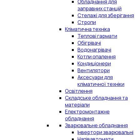
Обладнання для
заправних станцій
Стелажі для зберігання
Стропи
Кліматична техніка
Теплові гармати
Обігрівачі
Водонагрівачі
Котли опалення
Кондиціонери
Вентилятори
Аксесуари для
кліматичної техніки
Освітлення
Складське обладнання та
матеріали
Електромонтажне
обладнання
Зварювальне обладнання
Інвертори зварювальні
Напівавтомати