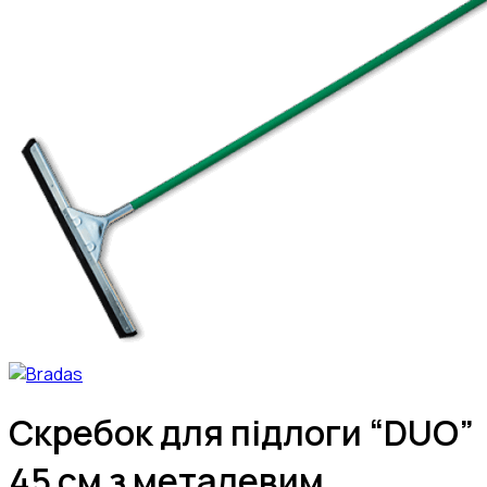
Скребок для підлоги “DUO”
45 см з металевим