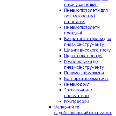
накачування шин
Пневмопістолети для
розпилювання і
нагнітання
Пневмопістолети
продувні
Витратні матеріали для
пневмоінструменту
Шланги високого тиску
Підготовка повітря
Комплектуючі до
пневмоінструменту
Пневмошліфмашини
Болгарки пневматичні
Пневмодрилі
Заклепочники
пневматичні
Компресори
Малярний та
оздоблювальний інструмент