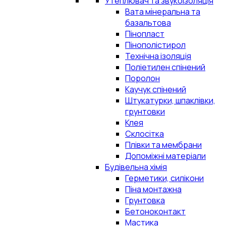
Утеплювач та звукоізоляція
Вата мінеральна та
базальтова
Пінопласт
Пінополістирол
Технічна ізоляція
Поліетилен спінений
Поролон
Каучук спінений
Штукатурки, шпаклівки,
грунтовки
Клея
Склосітка
Плівки та мембрани
Допоміжні матеріали
Будівельна хімія
Герметики, силікони
Піна монтажна
Грунтовка
Бетоноконтакт
Мастика