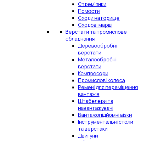
Стрем'янки
Помости
Сходи на горище
Сходові марші
Верстати та промислове
обладнання
Деревообробні
верстати
Металообробні
верстати
Компресори
Промислові колеса
Ремені для переміщення
вантажів
Штабелери та
навантажувачі
Вантажопідйомні візки
Інструментальні столи
та верстаки
Двигуни