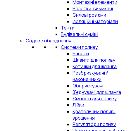
Монтажні елементи
Розетки, вимикачі
Силові роз'єми
Ізоляційні матеріали
Тенти
Будівельні суміші
Садове обладнання
Системи поливу
Насоси
Шланги для поливу
Котушки для шланга
Розбризкувачі й
наконечники
Обприскувачі
З'єднувачі для шланга
Ємності для поливу
Лійки
Крапельний полив і
зрошення
Регулятори поливу
Поліетиленові труби та