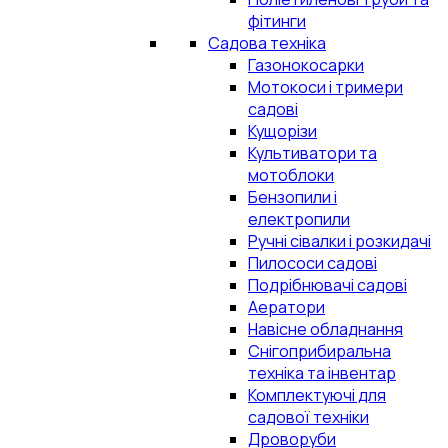
фітинги
Садова техніка
Газонокосарки
Мотокоси і тримери
садові
Кущорізи
Культиватори та
мотоблоки
Бензопили і
електропили
Ручні сівалки і розкидачі
Пилососи садові
Подрібнювачі садові
Аератори
Навісне обладнання
Снігоприбиральна
техніка та інвентар
Комплектуючі для
садової техніки
Дроворуби