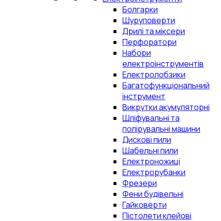
Болгарки
Шуруповерти
Дрилі та міксери
Перфоратори
Набори
електроінструментів
Електролобзики
Багатофункціональний
інструмент
Викрутки акумуляторні
Шліфувальні та
полірувальні машини
Дискові пили
Шабельні пили
Електроножиці
Електрорубанки
Фрезери
Фени будівельні
Гайковерти
Пістолети клейові