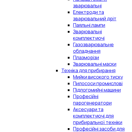
зварювальні
Електроди та
зварювальний дріт
Паяльні лампи
Зварювальні
комплектуючі
Газозварювальне
обладнання
Плазморізи
Зварювальні маски
Техніка для прибирання
Мийки високого тиску
Пилососи промислові
Підлогомийні машини
Професійні
парогенератори
Аксесуари та
комплектуючі для
прибиральної техніки
Професійні засоби для