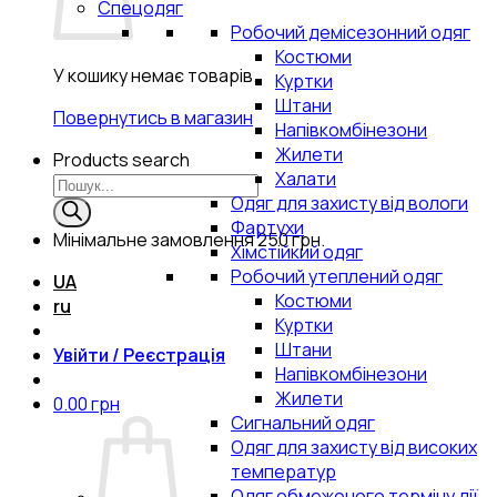
Спецодяг
Робочий демісезонний одяг
Костюми
У кошику немає товарів.
Куртки
Штани
Повернутись в магазин
Напівкомбінезони
Жилети
Products search
Халати
Одяг для захисту від вологи
Фартухи
Мінімальне замовлення
250 грн.
Хімстійкий одяг
Робочий утеплений одяг
UA
Костюми
ru
Куртки
Штани
Увійти / Реєстрація
Напівкомбінезони
Жилети
0.00
грн
Сигнальний одяг
Одяг для захисту від високих
температур
Одяг обмеженого терміну дії