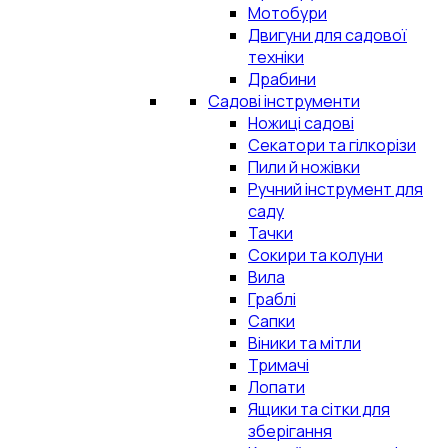
Мотобури
Двигуни для садової
техніки
Драбини
Садові інструменти
Ножиці садові
Секатори та гілкорізи
Пили й ножівки
Ручний інструмент для
саду
Тачки
Сокири та колуни
Вила
Граблі
Сапки
Віники та мітли
Тримачі
Лопати
Ящики та сітки для
зберігання