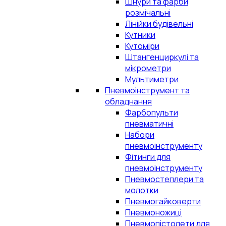
Шнури та фарби
розмічальні
Лінійки будівельні
Кутники
Кутоміри
Штангенциркулі та
мікрометри
Мультиметри
Пневмоінструмент та
обладнання
Фарбопульти
пневматичні
Набори
пневмоінструменту
Фітинги для
пневмоінструменту
Пневмостеплери та
молотки
Пневмогайковерти
Пневмоножиці
Пневмопістолети для