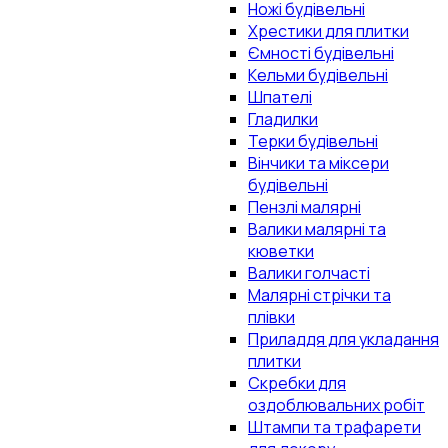
Ножі будівельні
Хрестики для плитки
Ємності будівельні
Кельми будівельні
Шпателі
Гладилки
Терки будівельні
Вінчики та міксери
будівельні
Пензлі малярні
Валики малярні та
кюветки
Валики голчасті
Малярні стрічки та
плівки
Приладдя для укладання
плитки
Скребки для
оздоблювальних робіт
Штампи та трафарети