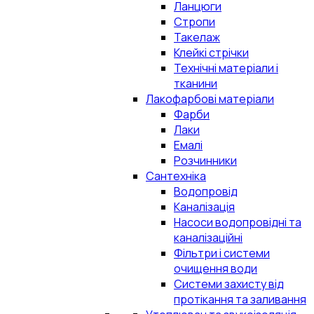
Ланцюги
Стропи
Такелаж
Клейкі стрічки
Технічні матеріали і
тканини
Лакофарбові матеріали
Фарби
Лаки
Емалі
Розчинники
Сантехніка
Водопровід
Каналізація
Насоси водопровідні та
каналізаційні
Фільтри і системи
очищення води
Системи захисту від
протікання та заливання