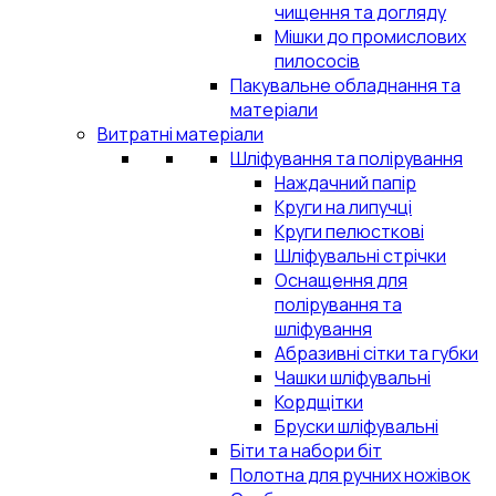
чищення та догляду
Мішки до промислових
пилососів
Пакувальне обладнання та
матеріали
Витратні матеріали
Шліфування та полірування
Наждачний папір
Круги на липучці
Круги пелюсткові
Шліфувальні стрічки
Оснащення для
полірування та
шліфування
Абразивні сітки та губки
Чашки шліфувальні
Кордщітки
Бруски шліфувальні
Біти та набори біт
Полотна для ручних ножівок