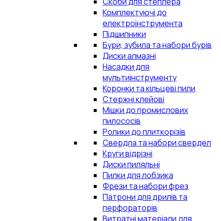
Скоби для степлера
Комплектуючі до
електроінструмента
Підшипники
Бури, зубила та набори бурів
Диски алмазні
Насадки для
мультиінструменту
Коронки та кільцеві пили
Стержні клейові
Мішки до промислових
пилососів
Ролики до плиткорізів
Свердла та набори свердел
Круги відрізні
Диски пиляльні
Пилки для лобзика
Фрези та набори фрез
Патрони для дрилів та
перфораторів
Витратні матеріали для