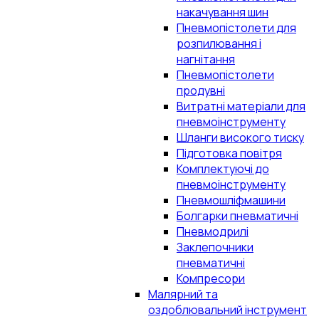
накачування шин
Пневмопістолети для
розпилювання і
нагнітання
Пневмопістолети
продувні
Витратні матеріали для
пневмоінструменту
Шланги високого тиску
Підготовка повітря
Комплектуючі до
пневмоінструменту
Пневмошліфмашини
Болгарки пневматичні
Пневмодрилі
Заклепочники
пневматичні
Компресори
Малярний та
оздоблювальний інструмент