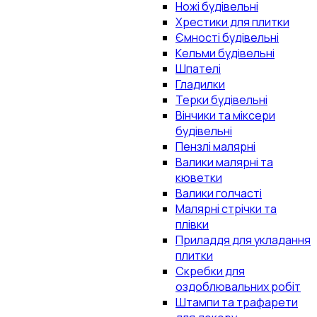
Ножі будівельні
Хрестики для плитки
Ємності будівельні
Кельми будівельні
Шпателі
Гладилки
Терки будівельні
Вінчики та міксери
будівельні
Пензлі малярні
Валики малярні та
кюветки
Валики голчасті
Малярні стрічки та
плівки
Приладдя для укладання
плитки
Скребки для
оздоблювальних робіт
Штампи та трафарети