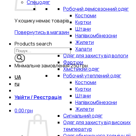
Спецодяг
Робочий демісезонний одяг
Костюми
У кошику немає товарів.
Куртки
Штани
Повернутись в магазин
Напівкомбінезони
Жилети
Products search
Халати
Одяг для захисту від вологи
Фартухи
Мінімальне замовлення
250 грн.
Хімстійкий одяг
Робочий утеплений одяг
UA
Костюми
ru
Куртки
Штани
Увійти / Реєстрація
Напівкомбінезони
Жилети
0.00
грн
Сигнальний одяг
Одяг для захисту від високих
температур
Одяг обмеженого терміну дії