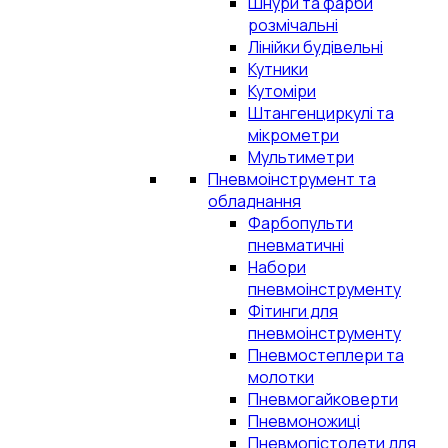
Шнури та фарби
розмічальні
Лінійки будівельні
Кутники
Кутоміри
Штангенциркулі та
мікрометри
Мультиметри
Пневмоінструмент та
обладнання
Фарбопульти
пневматичні
Набори
пневмоінструменту
Фітинги для
пневмоінструменту
Пневмостеплери та
молотки
Пневмогайковерти
Пневмоножиці
Пневмопістолети для