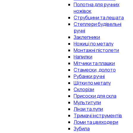
Полотна для ручних
ножівок
Струбцини та лещата
Степлери будівельні
ручні
Заклепники
Ножиці по металу
Монтажні пістолети
Напилки
Мітчики та плашки
Стамески, долото
Рубанки ручні
Щітки по металу
Склорізи
Присоски для скла
Мультитули
Лінзи та лупи
Тримачі інструментів
Ломи та цвяходери
Зубила