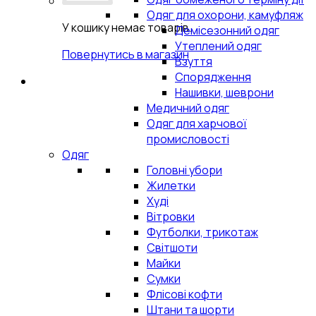
Одяг для охорони, камуфляж
У кошику немає товарів.
Демісезонний одяг
Утеплений одяг
Повернутись в магазин
Взуття
Спорядження
Нашивки, шеврони
Медичний одяг
Одяг для харчової
промисловості
Одяг
Головні убори
Жилетки
Худі
Вітровки
Футболки, трикотаж
Світшоти
Майки
Сумки
Флісові кофти
Штани та шорти