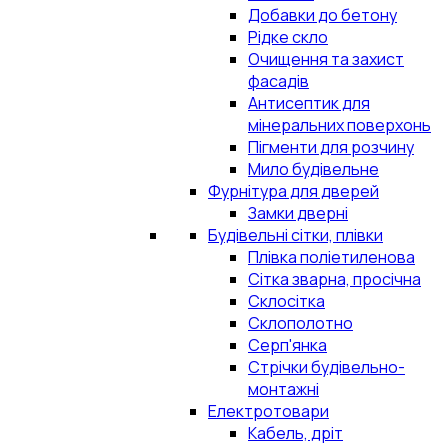
Добавки до бетону
Рідке скло
Очищення та захист
фасадів
Антисептик для
мінеральних поверхонь
Пігменти для розчину
Мило будівельне
Фурнітура для дверей
Замки дверні
Будівельні сітки, плівки
Плівка поліетиленова
Сітка зварна, просічна
Склосітка
Склополотно
Серп'янка
Стрічки будівельно-
монтажні
Електротовари
Кабель, дріт