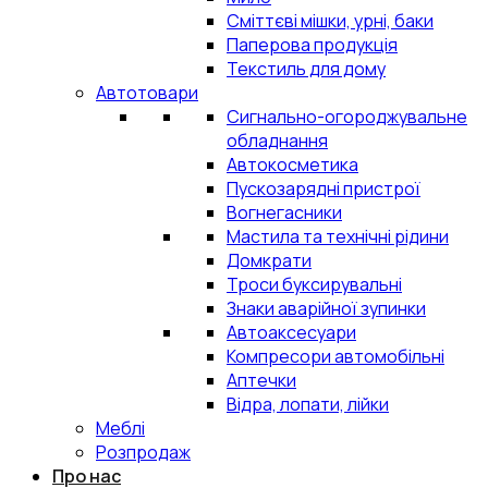
Сміттєві мішки, урні, баки
Паперова продукція
Текстиль для дому
Автотовари
Сигнально-огороджувальне
обладнання
Автокосметика
Пускозарядні пристрої
Вогнегасники
Мастила та технічні рідини
Домкрати
Троси буксирувальні
Знаки аварійної зупинки
Автоаксесуари
Компресори автомобільні
Аптечки
Відра, лопати, лійки
Меблі
Розпродаж
Про нас