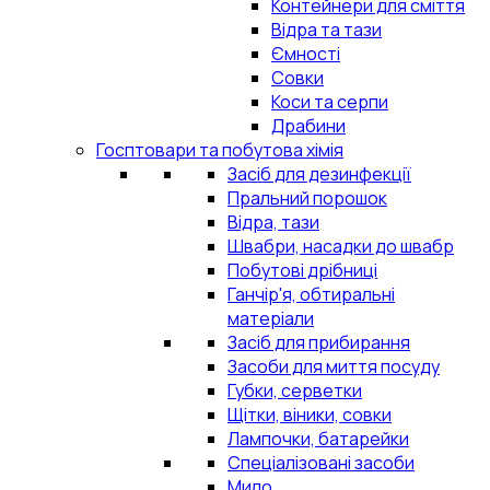
Контейнери для сміття
Відра та тази
Ємності
Совки
Коси та серпи
Драбини
Госптовари та побутова хімія
Засіб для дезинфекції
Пральний порошок
Відра, тази
Швабри, насадки до швабр
Побутові дрібниці
Ганчір'я, обтиральні
матеріали
Засіб для прибирання
Засоби для миття посуду
Губки, серветки
Щітки, віники, совки
Лампочки, батарейки
Спеціалізовані засоби
Мило