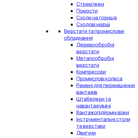
Стрем'янки
Помости
Сходи на горище
Сходові марші
Верстати та промислове
обладнання
Деревообробні
верстати
Металообробні
верстати
Компресори
Промислові колеса
Ремені для переміщення
вантажів
Штабелери та
навантажувачі
Вантажопідйомні візки
Інструментальні столи
та верстаки
Двигуни