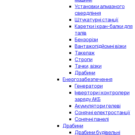
Установки алмазного
свердління
Штукатурні станції
Каретки і кран-балки для
талів
Бензорізи
Вантажопідйомні візки
Такелаж
Стропи
Тачки, візки
Драбини
Енергозабезпечення
Генератори
Інвертори і контролери
заряду АКБ
Акумулятори гелеві
Сонячні електростанції
Сонячні панелі
Драбини
Драбини будівельні