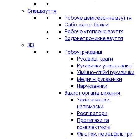
Спецвзуття
Робоче демісезонне взуття
Сабо, капці, бахіли
Робоче утеплене взуття
Водонепроникне взуття
ЗІЗ
Робочі рукавиці
Рукавиці, краги
Рукавички універсальні
Хімічно-стійкі рукавички
Медичні рукавички
Нарукавники
Захист органів дихання
Захисні маски,
напівмаски
Респіратори
Протигази та
комплектуючі
Фільтри, передфільтри