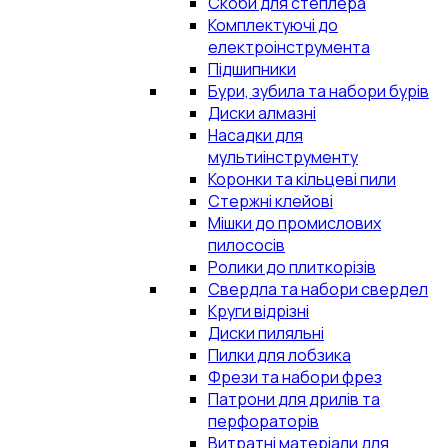
Скоби для степлера
Комплектуючі до
електроінструмента
Підшипники
Бури, зубила та набори бурів
Диски алмазні
Насадки для
мультиінструменту
Коронки та кільцеві пили
Стержні клейові
Мішки до промислових
пилососів
Ролики до плиткорізів
Свердла та набори свердел
Круги відрізні
Диски пиляльні
Пилки для лобзика
Фрези та набори фрез
Патрони для дрилів та
перфораторів
Витратні матеріали для