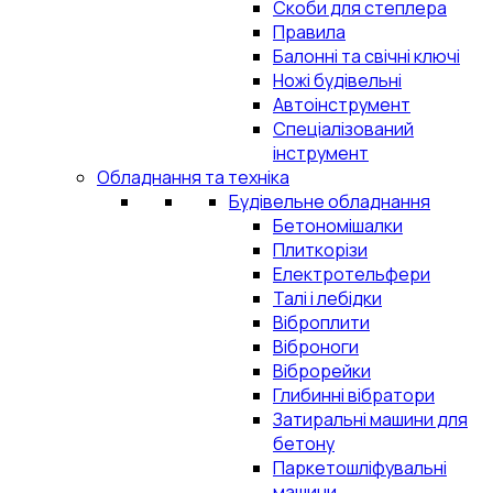
Скоби для степлера
Правила
Балонні та свічні ключі
Ножі будівельні
Автоінструмент
Спеціалізований
інструмент
Обладнання та техніка
Будівельне обладнання
Бетономішалки
Плиткорізи
Електротельфери
Талі і лебідки
Віброплити
Віброноги
Віброрейки
Глибинні вібратори
Затиральні машини для
бетону
Паркетошліфувальні
машини