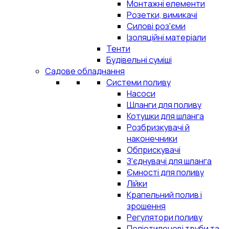
Монтажні елементи
Розетки, вимикачі
Силові роз'єми
Ізоляційні матеріали
Тенти
Будівельні суміші
Садове обладнання
Системи поливу
Насоси
Шланги для поливу
Котушки для шланга
Розбризкувачі й
наконечники
Обприскувачі
З'єднувачі для шланга
Ємності для поливу
Лійки
Крапельний полив і
зрошення
Регулятори поливу
Поліетиленові труби та