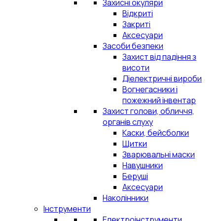
Захисні окуляри
Відкриті
Закриті
Аксесуари
Засоби безпеки
Захист від падіння з
висоти
Діелектричні вироби
Вогнегасники і
пожежний інвентар
Захист голови, обличчя,
органів слуху
Каски, бейсболки
Щитки
Зварювальні маски
Навушники
Беруші
Аксесуари
Наколінники
Інструменти
Електроінструменти