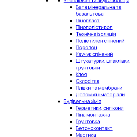
Утеплювач та звукоізоляція
Вата мінеральна та
базальтова
Пінопласт
Пінополістирол
Технічна ізоляція
Поліетилен спінений
Поролон
Каучук спінений
Штукатурки, шпаклівки,
грунтовки
Клея
Склосітка
Плівки та мембрани
Допоміжні матеріали
Будівельна хімія
Герметики, силікони
Піна монтажна
Грунтовка
Бетоноконтакт
Мастика