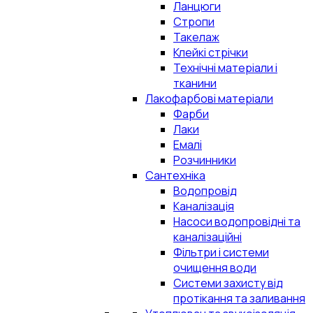
Ланцюги
Стропи
Такелаж
Клейкі стрічки
Технічні матеріали і
тканини
Лакофарбові матеріали
Фарби
Лаки
Емалі
Розчинники
Сантехніка
Водопровід
Каналізація
Насоси водопровідні та
каналізаційні
Фільтри і системи
очищення води
Системи захисту від
протікання та заливання