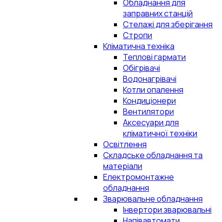
Обладнання для
заправних станцій
Стелажі для зберігання
Стропи
Кліматична техніка
Теплові гармати
Обігрівачі
Водонагрівачі
Котли опалення
Кондиціонери
Вентилятори
Аксесуари для
кліматичної техніки
Освітлення
Складське обладнання та
матеріали
Електромонтажне
обладнання
Зварювальне обладнання
Інвертори зварювальні
Напівавтомати