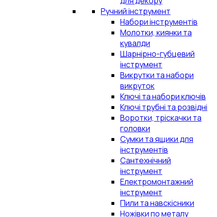
для декору
Ручний інструмент
Набори інструментів
Молотки, киянки та
кувалди
Шарнірно-губцевий
інструмент
Викрутки та набори
викруток
Ключі та набори ключів
Ключі трубні та розвідні
Воротки, тріскачки та
головки
Сумки та ящики для
інструментів
Сантехнічний
інструмент
Електромонтажний
інструмент
Пили та навскісники
Ножівки по металу