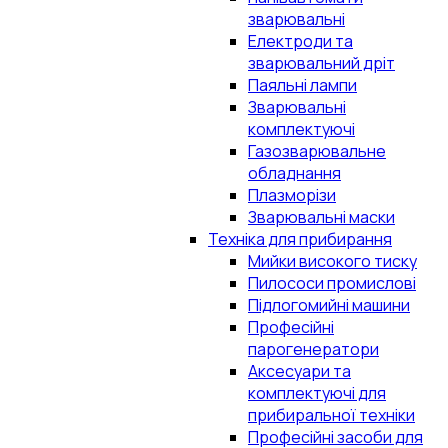
зварювальні
Електроди та
зварювальний дріт
Паяльні лампи
Зварювальні
комплектуючі
Газозварювальне
обладнання
Плазморізи
Зварювальні маски
Техніка для прибирання
Мийки високого тиску
Пилососи промислові
Підлогомийні машини
Професійні
парогенератори
Аксесуари та
комплектуючі для
прибиральної техніки
Професійні засоби для