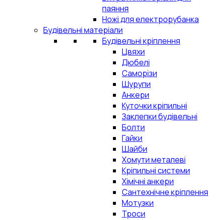
паяння
Ножі для електрорубанка
Будівельні матеріали
Будівельні кріплення
Цвяхи
Дюбелі
Саморізи
Шурупи
Анкери
Куточки кріпильні
Заклепки будівельні
Болти
Гайки
Шайби
Хомути металеві
Кріпильні системи
Хімічні анкери
Сантехнічне кріплення
Мотузки
Троси