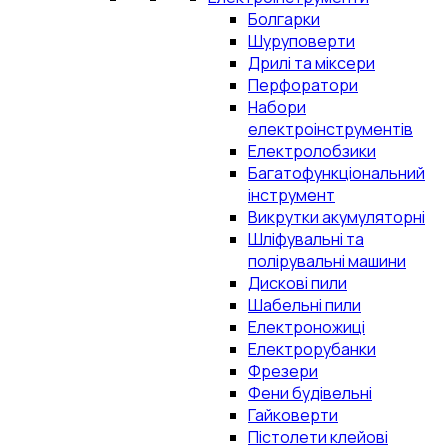
Болгарки
Шуруповерти
Дрилі та міксери
Перфоратори
Набори
електроінструментів
Електролобзики
Багатофункціональний
інструмент
Викрутки акумуляторні
Шліфувальні та
полірувальні машини
Дискові пили
Шабельні пили
Електроножиці
Електрорубанки
Фрезери
Фени будівельні
Гайковерти
Пістолети клейові