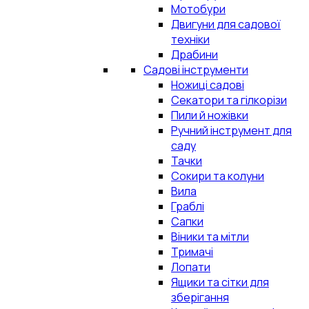
Мотобури
Двигуни для садової
техніки
Драбини
Садові інструменти
Ножиці садові
Секатори та гілкорізи
Пили й ножівки
Ручний інструмент для
саду
Тачки
Сокири та колуни
Вила
Граблі
Сапки
Віники та мітли
Тримачі
Лопати
Ящики та сітки для
зберігання