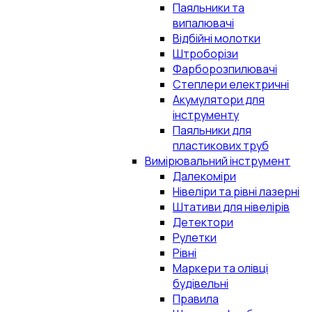
Паяльники та
випалювачі
Відбійні молотки
Штроборізи
Фарборозпилювачі
Степлери електричні
Акумулятори для
інструменту
Паяльники для
пластикових труб
Вимірювальний інструмент
Далекоміри
Нівеліри та рівні лазерні
Штативи для нівелірів
Детектори
Рулетки
Рівні
Маркери та олівці
будівельні
Правила