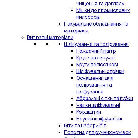
чищення та догляду
Мішки до промислових
пилососів
Пакувальне обладнання та
матеріали
Витратні матеріали
Шліфування та полірування
Наждачний папір
Круги на липучці
Круги пелюсткові
Шліфувальні стрічки
Оснащення для
полірування та
шліфування
Абразивні сітки та губки
Чашки шліфувальні
Кордщітки
Бруски шліфувальні
Біти та набори біт
Полотна для ручних ножівок