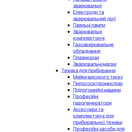
зварювальні
Електроди та
зварювальний дріт
Паяльні лампи
Зварювальні
комплектуючі
Газозварювальне
обладнання
Плазморізи
Зварювальні маски
Техніка для прибирання
Мийки високого тиску
Пилососи промислові
Підлогомийні машини
Професійні
парогенератори
Аксесуари та
комплектуючі для
прибиральної техніки
Професійні засоби для