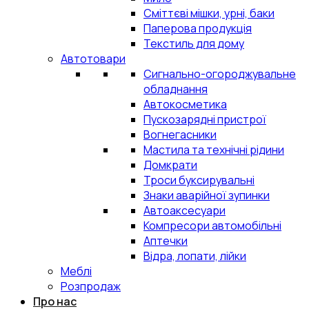
Сміттєві мішки, урні, баки
Паперова продукція
Текстиль для дому
Автотовари
Сигнально-огороджувальне
обладнання
Автокосметика
Пускозарядні пристрої
Вогнегасники
Мастила та технічні рідини
Домкрати
Троси буксирувальні
Знаки аварійної зупинки
Автоаксесуари
Компресори автомобільні
Аптечки
Відра, лопати, лійки
Меблі
Розпродаж
Про нас