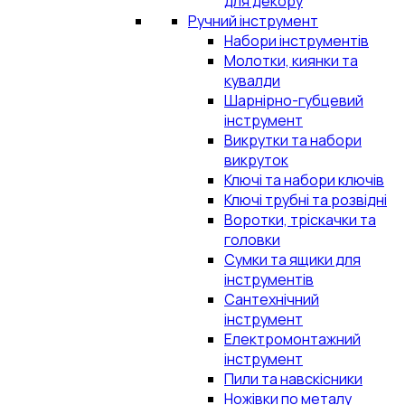
для декору
Ручний інструмент
Набори інструментів
Молотки, киянки та
кувалди
Шарнірно-губцевий
інструмент
Викрутки та набори
викруток
Ключі та набори ключів
Ключі трубні та розвідні
Воротки, тріскачки та
головки
Сумки та ящики для
інструментів
Сантехнічний
інструмент
Електромонтажний
інструмент
Пили та навскісники
Ножівки по металу