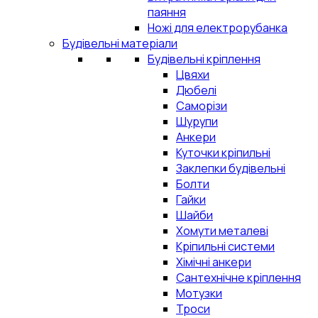
паяння
Ножі для електрорубанка
Будівельні матеріали
Будівельні кріплення
Цвяхи
Дюбелі
Саморізи
Шурупи
Анкери
Куточки кріпильні
Заклепки будівельні
Болти
Гайки
Шайби
Хомути металеві
Кріпильні системи
Хімічні анкери
Сантехнічне кріплення
Мотузки
Троси