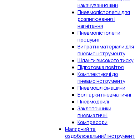
накачування шин
Пневмопістолети для
розпилювання і
нагнітання
Пневмопістолети
продувні
Витратні матеріали для
пневмоінструменту
Шланги високого тиску
Підготовка повітря
Комплектуючі до
пневмоінструменту
Пневмошліфмашини
Болгарки пневматичні
Пневмодрилі
Заклепочники
пневматичні
Компресори
Малярний та
оздоблювальний інструмент