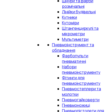
Шнури та фарби
розмічальні
Лінійки будівельні
Кутники
Кутоміри
Штангенциркулі та
мікрометри
Мультиметри
Пневмоінструмент та
обладнання
Фарбопульти
пневматичні
Набори
пневмоінструменту
Фітинги для
пневмоінструменту
Пневмостеплери та
молотки
Пневмогайковерти
Пневмоножиці
Пневмопістолети для