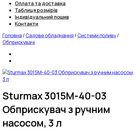
Оплата та доставка
Таблиця розмірів
Індивідуальний пошив
Контакти
Головна
/
Садове обладнання
/
Системи поливу
/
Обприскувачі
Sturmax 3015M-40-03
Обприскувач з ручним
насосом, 3 л