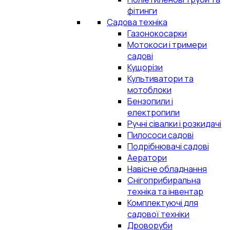
фітинги
Садова техніка
Газонокосарки
Мотокоси і тримери
садові
Кущорізи
Культиватори та
мотоблоки
Бензопили і
електропили
Ручні сівалки і розкидачі
Пилососи садові
Подрібнювачі садові
Аератори
Навісне обладнання
Снігоприбиральна
техніка та інвентар
Комплектуючі для
садової техніки
Дроворуби