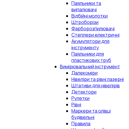
Паяльники та
випалювачі
Відбійні молотки
Штроборізи
Фарборозпилювачі
Степлери електричні
Акумулятори для
інструменту
Паяльники для
пластикових труб
Вимірювальний інструмент
Далекоміри
Нівеліри та рівні лазерні
Штативи для нівелірів
Детектори
Рулетки
Рівні
Маркери та олівці
будівельні
Правила