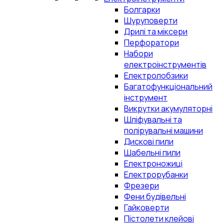
Болгарки
Шуруповерти
Дрилі та міксери
Перфоратори
Набори
електроінструментів
Електролобзики
Багатофункціональний
інструмент
Викрутки акумуляторні
Шліфувальні та
полірувальні машини
Дискові пили
Шабельні пили
Електроножиці
Електрорубанки
Фрезери
Фени будівельні
Гайковерти
Пістолети клейові