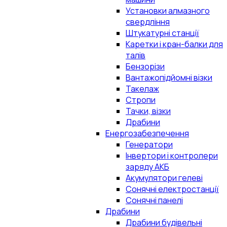
Установки алмазного
свердління
Штукатурні станції
Каретки і кран-балки для
талів
Бензорізи
Вантажопідйомні візки
Такелаж
Стропи
Тачки, візки
Драбини
Енергозабезпечення
Генератори
Інвертори і контролери
заряду АКБ
Акумулятори гелеві
Сонячні електростанції
Сонячні панелі
Драбини
Драбини будівельні