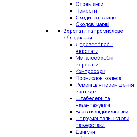
Стрем'янки
Помости
Сходи на горище
Сходові марші
Верстати та промислове
обладнання
Деревообробні
верстати
Металообробні
верстати
Компресори
Промислові колеса
Ремені для переміщення
вантажів
Штабелери та
навантажувачі
Вантажопідйомні візки
Інструментальні столи
та верстаки
Двигуни