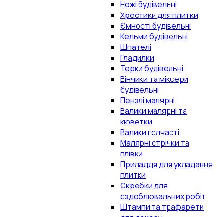
Ножі будівельні
Хрестики для плитки
Ємності будівельні
Кельми будівельні
Шпателі
Гладилки
Терки будівельні
Вінчики та міксери
будівельні
Пензлі малярні
Валики малярні та
кюветки
Валики голчасті
Малярні стрічки та
плівки
Приладдя для укладання
плитки
Скребки для
оздоблювальних робіт
Штампи та трафарети