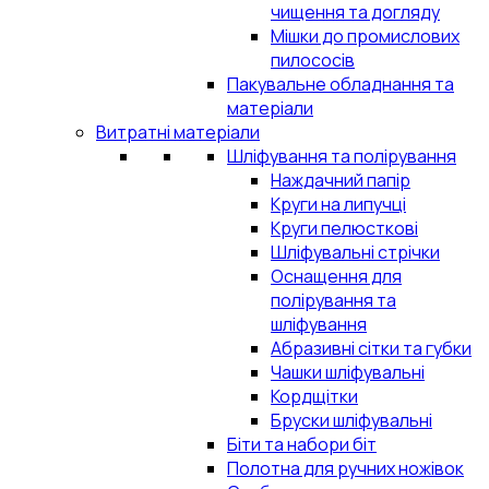
чищення та догляду
Мішки до промислових
пилососів
Пакувальне обладнання та
матеріали
Витратні матеріали
Шліфування та полірування
Наждачний папір
Круги на липучці
Круги пелюсткові
Шліфувальні стрічки
Оснащення для
полірування та
шліфування
Абразивні сітки та губки
Чашки шліфувальні
Кордщітки
Бруски шліфувальні
Біти та набори біт
Полотна для ручних ножівок