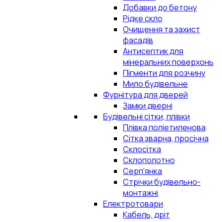
Добавки до бетону
Рідке скло
Очищення та захист
фасадів
Антисептик для
мінеральних поверхонь
Пігменти для розчину
Мило будівельне
Фурнітура для дверей
Замки дверні
Будівельні сітки, плівки
Плівка поліетиленова
Сітка зварна, просічна
Склосітка
Склополотно
Серп'янка
Стрічки будівельно-
монтажні
Електротовари
Кабель, дріт