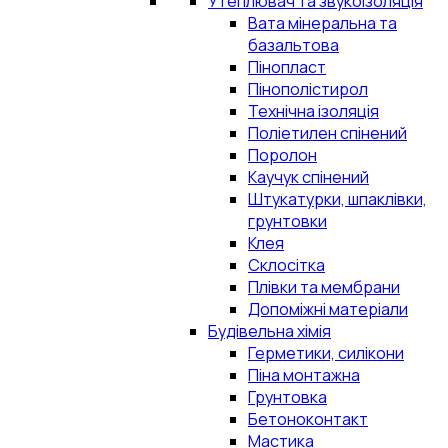
Утеплювач та звукоізоляція
Вата мінеральна та
базальтова
Пінопласт
Пінополістирол
Технічна ізоляція
Поліетилен спінений
Поролон
Каучук спінений
Штукатурки, шпаклівки,
грунтовки
Клея
Склосітка
Плівки та мембрани
Допоміжні матеріали
Будівельна хімія
Герметики, силікони
Піна монтажна
Грунтовка
Бетоноконтакт
Мастика