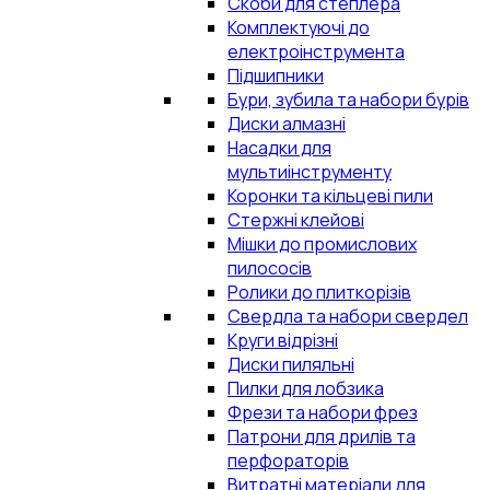
Скоби для степлера
Комплектуючі до
електроінструмента
Підшипники
Бури, зубила та набори бурів
Диски алмазні
Насадки для
мультиінструменту
Коронки та кільцеві пили
Стержні клейові
Мішки до промислових
пилососів
Ролики до плиткорізів
Свердла та набори свердел
Круги відрізні
Диски пиляльні
Пилки для лобзика
Фрези та набори фрез
Патрони для дрилів та
перфораторів
Витратні матеріали для