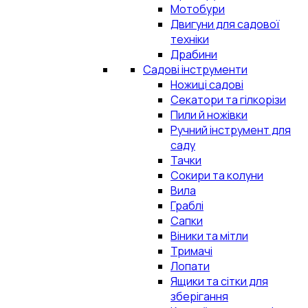
Мотобури
Двигуни для садової
техніки
Драбини
Садові інструменти
Ножиці садові
Секатори та гілкорізи
Пили й ножівки
Ручний інструмент для
саду
Тачки
Сокири та колуни
Вила
Граблі
Сапки
Віники та мітли
Тримачі
Лопати
Ящики та сітки для
зберігання