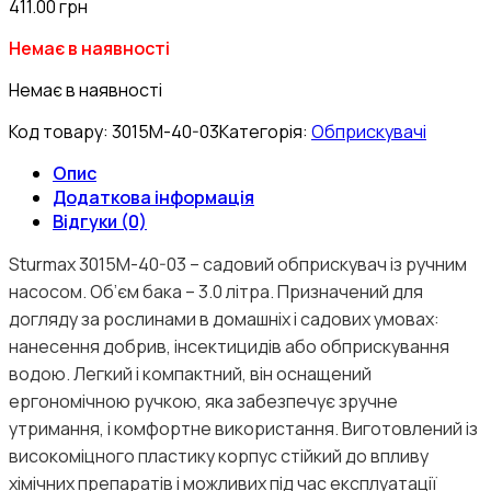
411.00
грн
Немає в наявності
Немає в наявності
Код товару:
3015M-40-03
Категорія:
Обприскувачі
Опис
Додаткова інформація
Відгуки (0)
Sturmax 3015M-40-03 – садовий обприскувач із ручним
насосом. Об’єм бака – 3.0 літра. Призначений для
догляду за рослинами в домашніх і садових умовах:
нанесення добрив, інсектицидів або обприскування
водою. Легкий і компактний, він оснащений
ергономічною ручкою, яка забезпечує зручне
утримання, і комфортне використання. Виготовлений із
високоміцного пластику корпус стійкий до впливу
хімічних препаратів і можливих під час експлуатації