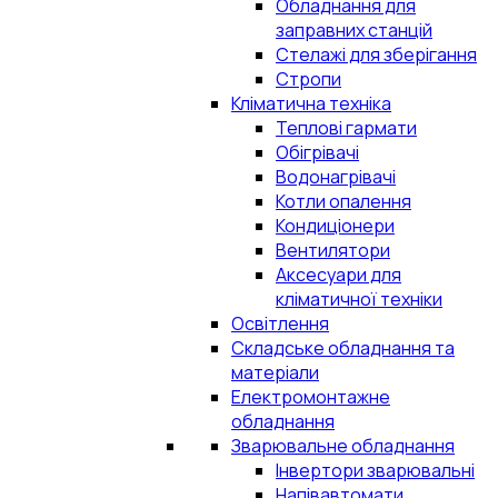
Обладнання для
заправних станцій
Стелажі для зберігання
Стропи
Кліматична техніка
Теплові гармати
Обігрівачі
Водонагрівачі
Котли опалення
Кондиціонери
Вентилятори
Аксесуари для
кліматичної техніки
Освітлення
Складське обладнання та
матеріали
Електромонтажне
обладнання
Зварювальне обладнання
Інвертори зварювальні
Напівавтомати