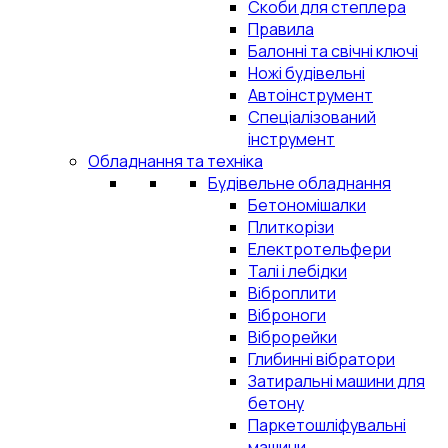
Скоби для степлера
Правила
Балонні та свічні ключі
Ножі будівельні
Автоінструмент
Спеціалізований
інструмент
Обладнання та техніка
Будівельне обладнання
Бетономішалки
Плиткорізи
Електротельфери
Талі і лебідки
Віброплити
Віброноги
Віброрейки
Глибинні вібратори
Затиральні машини для
бетону
Паркетошліфувальні
машини