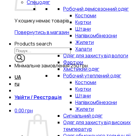
Спецодяг
Робочий демісезонний одяг
Костюми
У кошику немає товарів.
Куртки
Штани
Повернутись в магазин
Напівкомбінезони
Жилети
Products search
Халати
Одяг для захисту від вологи
Фартухи
Мінімальне замовлення
250 грн.
Хімстійкий одяг
Робочий утеплений одяг
UA
Костюми
ru
Куртки
Штани
Увійти / Реєстрація
Напівкомбінезони
Жилети
0.00
грн
Сигнальний одяг
Одяг для захисту від високих
температур
Одяг обмеженого терміну дії