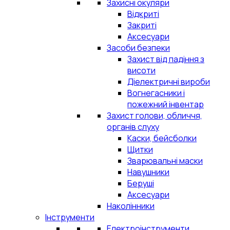
Захисні окуляри
Відкриті
Закриті
Аксесуари
Засоби безпеки
Захист від падіння з
висоти
Діелектричні вироби
Вогнегасники і
пожежний інвентар
Захист голови, обличчя,
органів слуху
Каски, бейсболки
Щитки
Зварювальні маски
Навушники
Беруші
Аксесуари
Наколінники
Інструменти
Електроінструменти