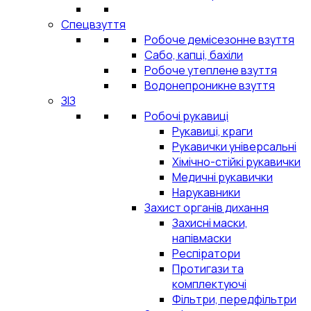
Спецвзуття
Робоче демісезонне взуття
Сабо, капці, бахіли
Робоче утеплене взуття
Водонепроникне взуття
ЗІЗ
Робочі рукавиці
Рукавиці, краги
Рукавички універсальні
Хімічно-стійкі рукавички
Медичні рукавички
Нарукавники
Захист органів дихання
Захисні маски,
напівмаски
Респіратори
Протигази та
комплектуючі
Фільтри, передфільтри