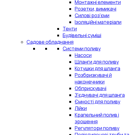
Монтажні елементи
Розетки, вимикачі
Силові роз'єми
Ізоляційні матеріали
Тенти
Будівельні суміші
Садове обладнання
Системи поливу
Насоси
Шланги для поливу
Котушки для шланга
Розбризкувачі й
наконечники
Обприскувачі
З'єднувачі для шланга
Ємності для поливу
Лійки
Крапельний полив і
зрошення
Регулятори поливу
Поліетиленові труби та