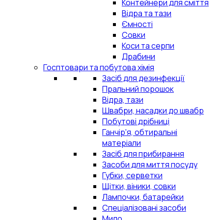
Контейнери для сміття
Відра та тази
Ємності
Совки
Коси та серпи
Драбини
Госптовари та побутова хімія
Засіб для дезинфекції
Пральний порошок
Відра, тази
Швабри, насадки до швабр
Побутові дрібниці
Ганчір'я, обтиральні
матеріали
Засіб для прибирання
Засоби для миття посуду
Губки, серветки
Щітки, віники, совки
Лампочки, батарейки
Спеціалізовані засоби
Мило