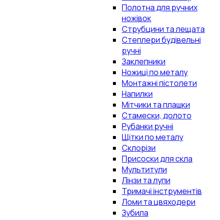
Полотна для ручних
ножівок
Струбцини та лещата
Степлери будівельні
ручні
Заклепники
Ножиці по металу
Монтажні пістолети
Напилки
Мітчики та плашки
Стамески, долото
Рубанки ручні
Щітки по металу
Склорізи
Присоски для скла
Мультитули
Лінзи та лупи
Тримачі інструментів
Ломи та цвяходери
Зубила