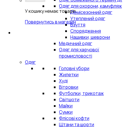
Одяг для охорони, камуфляж
У кошику немає товарів.
Демісезонний одяг
Утеплений одяг
Повернутись в магазин
Взуття
Спорядження
Нашивки, шеврони
Медичний одяг
Одяг для харчової
промисловості
Одяг
Головні убори
Жилетки
Худі
Вітровки
Футболки, трикотаж
Світшоти
Майки
Сумки
Флісові кофти
Штани та шорти