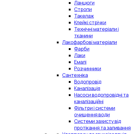
Ланцюги
Стропи
Такелаж
Клейкі стрічки
Технічні матеріали і
тканини
Лакофарбові матеріали
Фарби
Лаки
Емалі
Розчинники
Сантехніка
Водопровід
Каналізація
Насоси водопровідні та
каналізаційні
Фільтри і системи
очищення води
Системи захисту від
протікання та заливання