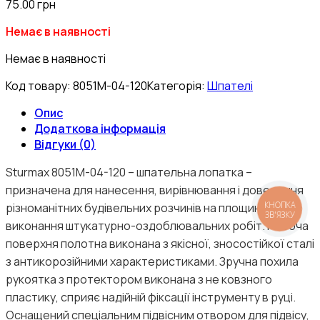
75.00
грн
Немає в наявності
Немає в наявності
Код товару:
8051M-04-120
Категорія:
Шпателі
Опис
Додаткова інформація
Відгуки (0)
Sturmax 8051M-04-120 – шпательна лопатка –
призначена для нанесення, вирівнювання і доведення
КНОПКА
різноманітних будівельних розчинів на площині під час
ЗВ'ЯЗКУ
виконання штукатурно-оздоблювальних робіт. Робоча
поверхня полотна виконана з якісної, зносостійкої сталі
з антикорозійними характеристиками. Зручна похила
рукоятка з протектором виконана з не ковзного
пластику, сприяє надійній фіксації інструменту в руці.
Оснащений спеціальним підвісним отвором для підвісу,