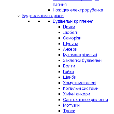
паяння
Ножі для електрорубанка
Будівельні матеріали
Будівельні кріплення
Цвяхи
Дюбелі
Саморізи
Шурупи
Анкери
Куточки кріпильні
Заклепки будівельні
Болти
Гайки
Шайби
Хомути металеві
Кріпильні системи
Хімічні анкери
Сантехнічне кріплення
Мотузки
Троси