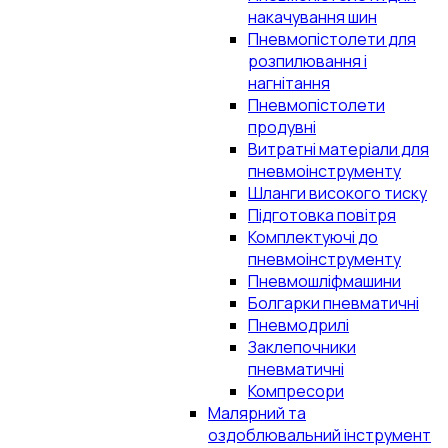
накачування шин
Пневмопістолети для
розпилювання і
нагнітання
Пневмопістолети
продувні
Витратні матеріали для
пневмоінструменту
Шланги високого тиску
Підготовка повітря
Комплектуючі до
пневмоінструменту
Пневмошліфмашини
Болгарки пневматичні
Пневмодрилі
Заклепочники
пневматичні
Компресори
Малярний та
оздоблювальний інструмент