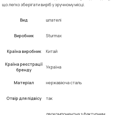
що легко зберігати виріб у зручному місці.
Вид
шпателі
Виробник
Sturmax
Країна виробник
Китай
Країна реєстрації
Україна
бренду
Матеріал
нержавіюча сталь
Отвір для підвісу
так
двокомпонентна з фактурним