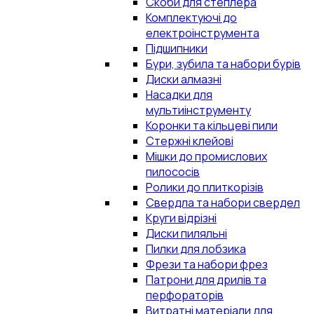
Скоби для степлера
Комплектуючі до
електроінструмента
Підшипники
Бури, зубила та набори бурів
Диски алмазні
Насадки для
мультиінструменту
Коронки та кільцеві пили
Стержні клейові
Мішки до промислових
пилососів
Ролики до плиткорізів
Свердла та набори свердел
Круги відрізні
Диски пиляльні
Пилки для лобзика
Фрези та набори фрез
Патрони для дрилів та
перфораторів
Витратні матеріали для