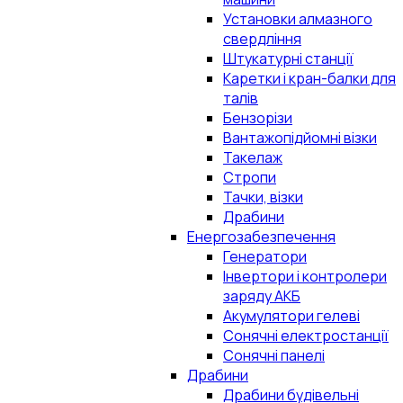
Установки алмазного
свердління
Штукатурні станції
Каретки і кран-балки для
талів
Бензорізи
Вантажопідйомні візки
Такелаж
Стропи
Тачки, візки
Драбини
Енергозабезпечення
Генератори
Інвертори і контролери
заряду АКБ
Акумулятори гелеві
Сонячні електростанції
Сонячні панелі
Драбини
Драбини будівельні