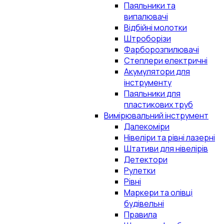
Паяльники та
випалювачі
Відбійні молотки
Штроборізи
Фарборозпилювачі
Степлери електричні
Акумулятори для
інструменту
Паяльники для
пластикових труб
Вимірювальний інструмент
Далекоміри
Нівеліри та рівні лазерні
Штативи для нівелірів
Детектори
Рулетки
Рівні
Маркери та олівці
будівельні
Правила