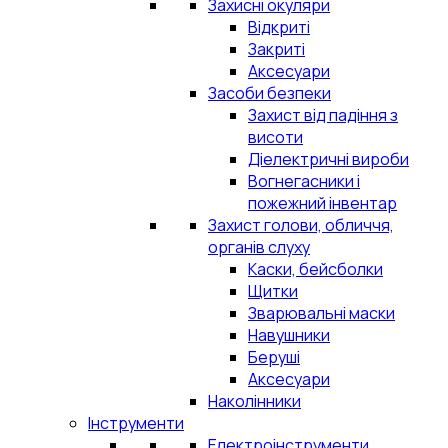
Захисні окуляри
Відкриті
Закриті
Аксесуари
Засоби безпеки
Захист від падіння з
висоти
Діелектричні вироби
Вогнегасники і
пожежний інвентар
Захист голови, обличчя,
органів слуху
Каски, бейсболки
Щитки
Зварювальні маски
Навушники
Беруші
Аксесуари
Наколінники
Інструменти
Електроінструменти