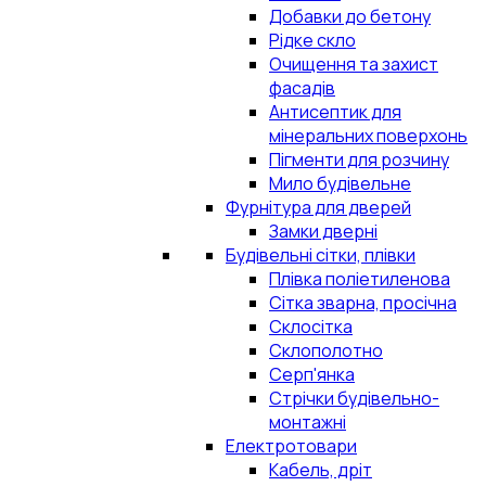
Добавки до бетону
Рідке скло
Очищення та захист
фасадів
Антисептик для
мінеральних поверхонь
Пігменти для розчину
Мило будівельне
Фурнітура для дверей
Замки дверні
Будівельні сітки, плівки
Плівка поліетиленова
Сітка зварна, просічна
Склосітка
Склополотно
Серп'янка
Стрічки будівельно-
монтажні
Електротовари
Кабель, дріт