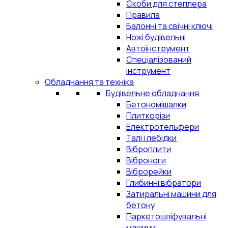
Скоби для степлера
Правила
Балонні та свічні ключі
Ножі будівельні
Автоінструмент
Спеціалізований
інструмент
Обладнання та техніка
Будівельне обладнання
Бетономішалки
Плиткорізи
Електротельфери
Талі і лебідки
Віброплити
Віброноги
Віброрейки
Глибинні вібратори
Затиральні машини для
бетону
Паркетошліфувальні
машини