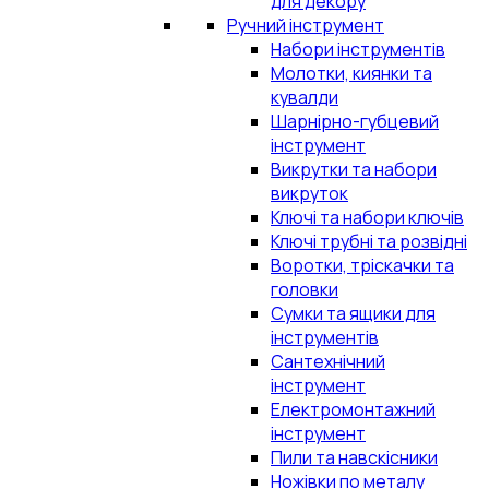
для декору
Ручний інструмент
Набори інструментів
Молотки, киянки та
кувалди
Шарнірно-губцевий
інструмент
Викрутки та набори
викруток
Ключі та набори ключів
Ключі трубні та розвідні
Воротки, тріскачки та
головки
Сумки та ящики для
інструментів
Сантехнічний
інструмент
Електромонтажний
інструмент
Пили та навскісники
Ножівки по металу