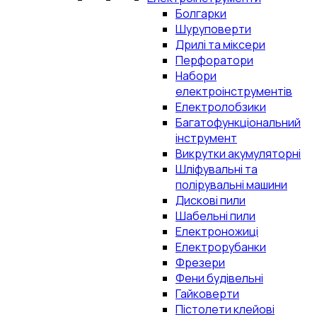
Болгарки
Шуруповерти
Дрилі та міксери
Перфоратори
Набори
електроінструментів
Електролобзики
Багатофункціональний
інструмент
Викрутки акумуляторні
Шліфувальні та
полірувальні машини
Дискові пили
Шабельні пили
Електроножиці
Електрорубанки
Фрезери
Фени будівельні
Гайковерти
Пістолети клейові