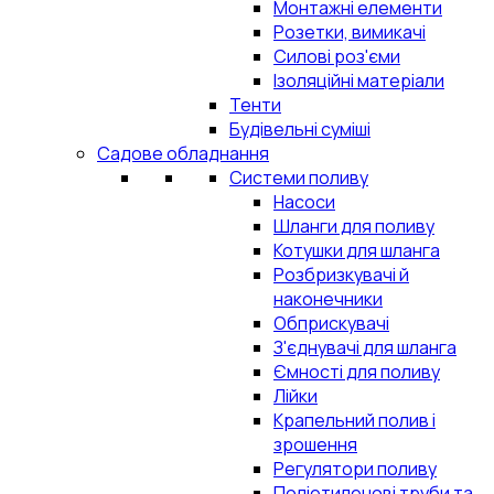
Монтажні елементи
Розетки, вимикачі
Силові роз'єми
Ізоляційні матеріали
Тенти
Будівельні суміші
Садове обладнання
Системи поливу
Насоси
Шланги для поливу
Котушки для шланга
Розбризкувачі й
наконечники
Обприскувачі
З'єднувачі для шланга
Ємності для поливу
Лійки
Крапельний полив і
зрошення
Регулятори поливу
Поліетиленові труби та