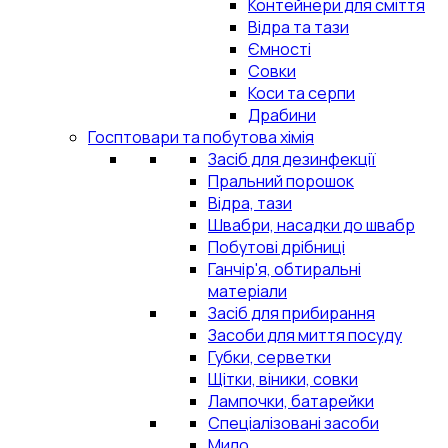
Контейнери для сміття
Відра та тази
Ємності
Совки
Коси та серпи
Драбини
Госптовари та побутова хімія
Засіб для дезинфекції
Пральний порошок
Відра, тази
Швабри, насадки до швабр
Побутові дрібниці
Ганчір'я, обтиральні
матеріали
Засіб для прибирання
Засоби для миття посуду
Губки, серветки
Щітки, віники, совки
Лампочки, батарейки
Спеціалізовані засоби
Мило