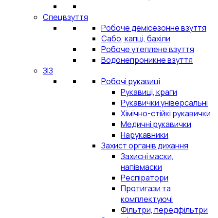
Спецвзуття
Робоче демісезонне взуття
Сабо, капці, бахіли
Робоче утеплене взуття
Водонепроникне взуття
ЗІЗ
Робочі рукавиці
Рукавиці, краги
Рукавички універсальні
Хімічно-стійкі рукавички
Медичні рукавички
Нарукавники
Захист органів дихання
Захисні маски,
напівмаски
Респіратори
Протигази та
комплектуючі
Фільтри, передфільтри