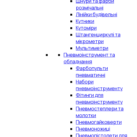
Шнури та фарби
розмічальні
Лінійки будівельні
Кутники
Кутоміри
Штангенциркулі та
мікрометри
Мультиметри
Пневмоінструмент та
обладнання
Фарбопульти
пневматичні
Набори
пневмоінструменту
Фітинги для
пневмоінструменту
Пневмостеплери та
молотки
Пневмогайковерти
Пневмоножиці
Пневмопістолети для