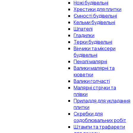
Ножі будівельні
Хрестики для плитки
Ємності будівельні
Кельми будівельні
Шпателі
Гладилки
Терки будівельні
Вінчики та міксери
будівельні
Пензлі малярні
Валики малярні та
кюветки
Валики голчасті
Малярні стрічки та
плівки
Приладдя для укладання
плитки
Скребки для
оздоблювальних робіт
Штампи та трафарети