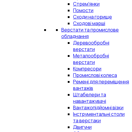
Стрем'янки
Помости
Сходи на горище
Сходові марші
Верстати та промислове
обладнання
Деревообробні
верстати
Металообробні
верстати
Компресори
Промислові колеса
Ремені для переміщення
вантажів
Штабелери та
навантажувачі
Вантажопідйомні візки
Інструментальні столи
та верстаки
Двигуни