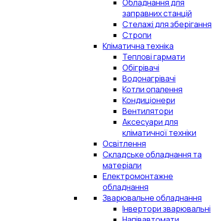
Обладнання для
заправних станцій
Стелажі для зберігання
Стропи
Кліматична техніка
Теплові гармати
Обігрівачі
Водонагрівачі
Котли опалення
Кондиціонери
Вентилятори
Аксесуари для
кліматичної техніки
Освітлення
Складське обладнання та
матеріали
Електромонтажне
обладнання
Зварювальне обладнання
Інвертори зварювальні
Напівавтомати