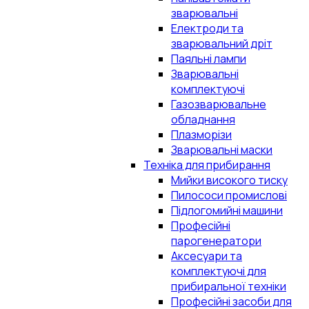
зварювальні
Електроди та
зварювальний дріт
Паяльні лампи
Зварювальні
комплектуючі
Газозварювальне
обладнання
Плазморізи
Зварювальні маски
Техніка для прибирання
Мийки високого тиску
Пилососи промислові
Підлогомийні машини
Професійні
парогенератори
Аксесуари та
комплектуючі для
прибиральної техніки
Професійні засоби для