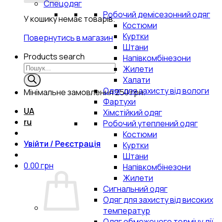
Спецодяг
Робочий демісезонний одяг
У кошику немає товарів.
Костюми
Куртки
Повернутись в магазин
Штани
Products search
Напівкомбінезони
Жилети
Халати
Одяг для захисту від вологи
Мінімальне замовлення
250 грн.
Фартухи
UA
Хімстійкий одяг
ru
Робочий утеплений одяг
Костюми
Увійти / Реєстрація
Куртки
Штани
0.00
грн
Напівкомбінезони
Жилети
Сигнальний одяг
Одяг для захисту від високих
температур
Одяг обмеженого терміну дії