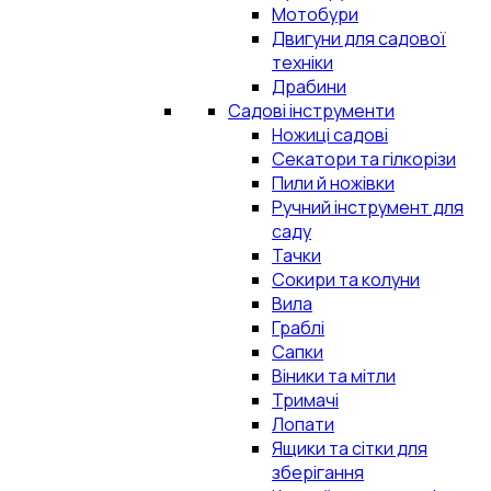
Мотобури
Двигуни для садової
техніки
Драбини
Садові інструменти
Ножиці садові
Секатори та гілкорізи
Пили й ножівки
Ручний інструмент для
саду
Тачки
Сокири та колуни
Вила
Граблі
Сапки
Віники та мітли
Тримачі
Лопати
Ящики та сітки для
зберігання