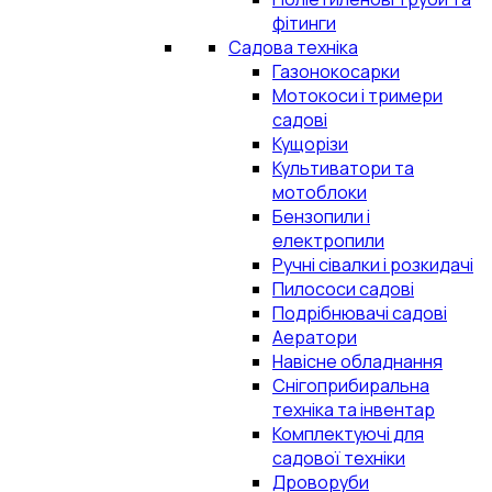
фітинги
Садова техніка
Газонокосарки
Мотокоси і тримери
садові
Кущорізи
Культиватори та
мотоблоки
Бензопили і
електропили
Ручні сівалки і розкидачі
Пилососи садові
Подрібнювачі садові
Аератори
Навісне обладнання
Снігоприбиральна
техніка та інвентар
Комплектуючі для
садової техніки
Дроворуби