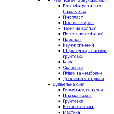
Утеплювач та звукоізоляція
Вата мінеральна та
базальтова
Пінопласт
Пінополістирол
Технічна ізоляція
Поліетилен спінений
Поролон
Каучук спінений
Штукатурки, шпаклівки,
грунтовки
Клея
Склосітка
Плівки та мембрани
Допоміжні матеріали
Будівельна хімія
Герметики, силікони
Піна монтажна
Грунтовка
Бетоноконтакт
Мастика