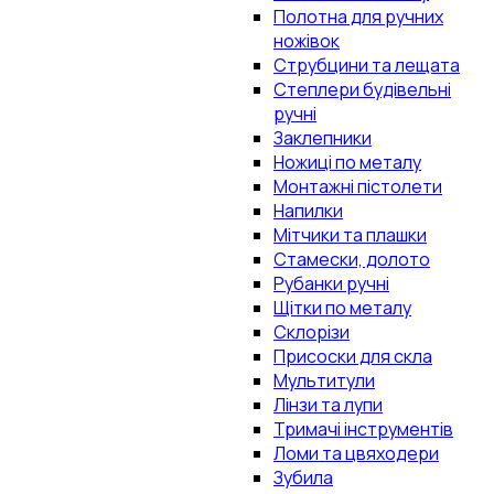
Полотна для ручних
ножівок
Струбцини та лещата
Степлери будівельні
ручні
Заклепники
Ножиці по металу
Монтажні пістолети
Напилки
Мітчики та плашки
Стамески, долото
Рубанки ручні
Щітки по металу
Склорізи
Присоски для скла
Мультитули
Лінзи та лупи
Тримачі інструментів
Ломи та цвяходери
Зубила