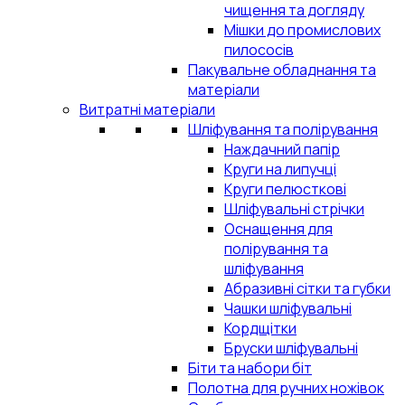
чищення та догляду
Мішки до промислових
пилососів
Пакувальне обладнання та
матеріали
Витратні матеріали
Шліфування та полірування
Наждачний папір
Круги на липучці
Круги пелюсткові
Шліфувальні стрічки
Оснащення для
полірування та
шліфування
Абразивні сітки та губки
Чашки шліфувальні
Кордщітки
Бруски шліфувальні
Біти та набори біт
Полотна для ручних ножівок