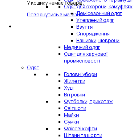
У кошику немає товарів.
Одяг для охорони, камуфляж
Демісезонний одяг
Повернутись в магазин
Утеплений одяг
Взуття
Спорядження
Нашивки, шеврони
Медичний одяг
Одяг для харчової
промисловості
Одяг
Головні убори
Жилетки
Худі
Вітровки
Футболки, трикотаж
Світшоти
Майки
Сумки
Флісові кофти
Штани та шорти