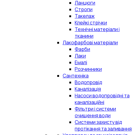
Ланцюги
Стропи
Такелаж
Клейкі стрічки
Технічні матеріали і
тканини
Лакофарбові матеріали
Фарби
Лаки
Емалі
Розчинники
Сантехніка
Водопровід
Каналізація
Насоси водопровідні та
каналізаційні
Фільтри і системи
очищення води
Системи захисту від
протікання та заливання