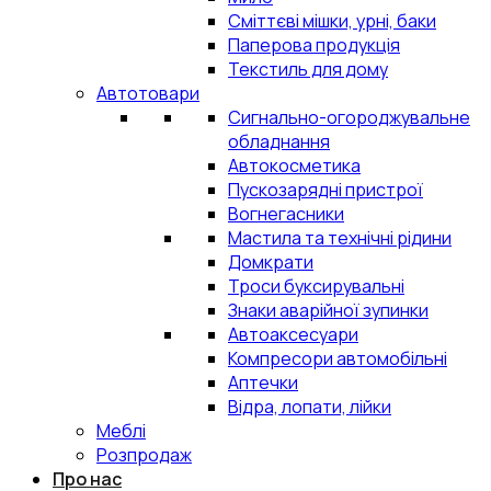
Сміттєві мішки, урні, баки
Паперова продукція
Текстиль для дому
Автотовари
Сигнально-огороджувальне
обладнання
Автокосметика
Пускозарядні пристрої
Вогнегасники
Мастила та технічні рідини
Домкрати
Троси буксирувальні
Знаки аварійної зупинки
Автоаксесуари
Компресори автомобільні
Аптечки
Відра, лопати, лійки
Меблі
Розпродаж
Про нас