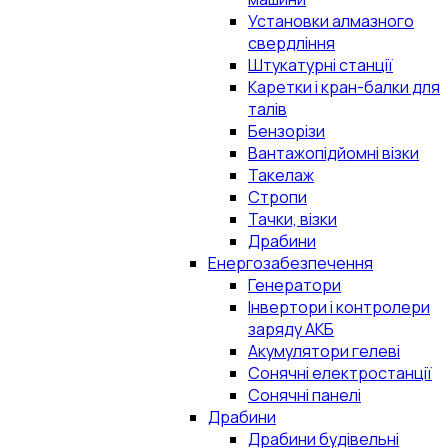
Установки алмазного
свердління
Штукатурні станції
Каретки і кран-балки для
талів
Бензорізи
Вантажопідйомні візки
Такелаж
Стропи
Тачки, візки
Драбини
Енергозабезпечення
Генератори
Інвертори і контролери
заряду АКБ
Акумулятори гелеві
Сонячні електростанції
Сонячні панелі
Драбини
Драбини будівельні