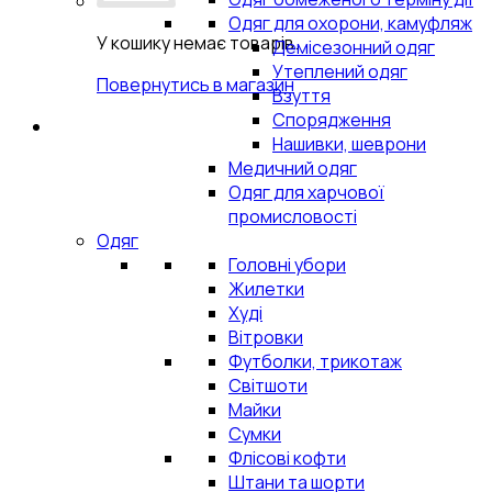
Одяг для охорони, камуфляж
У кошику немає товарів.
Демісезонний одяг
Утеплений одяг
Повернутись в магазин
Взуття
Спорядження
Нашивки, шеврони
Медичний одяг
Одяг для харчової
промисловості
Одяг
Головні убори
Жилетки
Худі
Вітровки
Футболки, трикотаж
Світшоти
Майки
Сумки
Флісові кофти
Штани та шорти