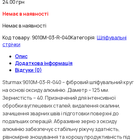
24.00
грн
Немає в наявності
Немає в наявності
Код товару:
9010M-03-R-040
Категорія:
Шліфувальні
стрічки
Опис
Додаткова інформація
Відгуки (0)
Sturmax 9010M-03-R-040 – фібровий шліфувальний круг
на основі оксиду алюмінію. Діаметр – 125 мм.
Зернистість – 40. Призначений для інтенсивної
обробки вуглецевих сталей, видалення окалини,
зачищення зварних швів і підготовки поверхні до
подальших операцій. Абразивне зерно з оксиду
алюмінію забезпечує стабільну ріжучу здатність,
рівномірне зношування та хорошу продуктивність під