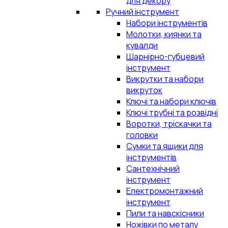
для декору
Ручний інструмент
Набори інструментів
Молотки, киянки та
кувалди
Шарнірно-губцевий
інструмент
Викрутки та набори
викруток
Ключі та набори ключів
Ключі трубні та розвідні
Воротки, тріскачки та
головки
Сумки та ящики для
інструментів
Сантехнічний
інструмент
Електромонтажний
інструмент
Пили та навскісники
Ножівки по металу