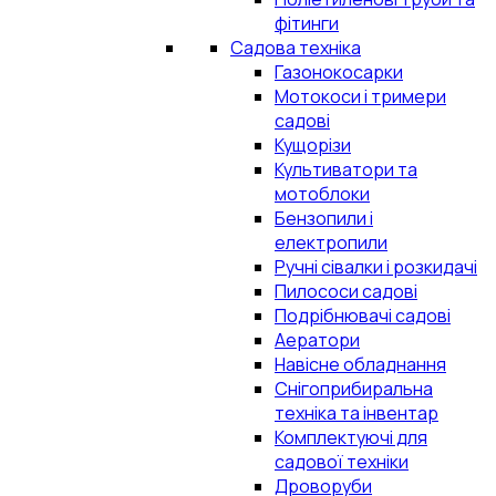
фітинги
Садова техніка
Газонокосарки
Мотокоси і тримери
садові
Кущорізи
Культиватори та
мотоблоки
Бензопили і
електропили
Ручні сівалки і розкидачі
Пилососи садові
Подрібнювачі садові
Аератори
Навісне обладнання
Снігоприбиральна
техніка та інвентар
Комплектуючі для
садової техніки
Дроворуби