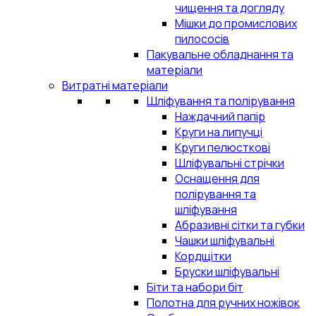
чищення та догляду
Мішки до промислових
пилососів
Пакувальне обладнання та
матеріали
Витратні матеріали
Шліфування та полірування
Наждачний папір
Круги на липучці
Круги пелюсткові
Шліфувальні стрічки
Оснащення для
полірування та
шліфування
Абразивні сітки та губки
Чашки шліфувальні
Кордщітки
Бруски шліфувальні
Біти та набори біт
Полотна для ручних ножівок