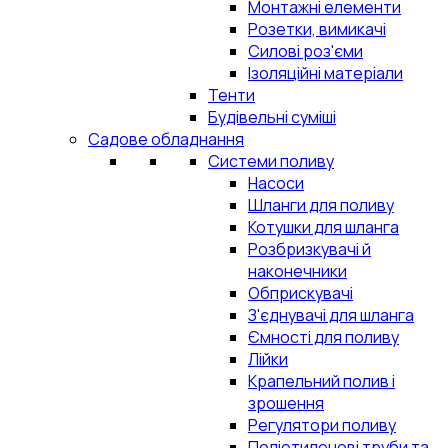
Монтажні елементи
Розетки, вимикачі
Силові роз'єми
Ізоляційні матеріали
Тенти
Будівельні суміші
Садове обладнання
Системи поливу
Насоси
Шланги для поливу
Котушки для шланга
Розбризкувачі й
наконечники
Обприскувачі
З'єднувачі для шланга
Ємності для поливу
Лійки
Крапельний полив і
зрошення
Регулятори поливу
Поліетиленові труби та