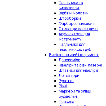
Паяльники та
випалювачі
Відбійні молотки
Штроборізи
Фарборозпилювачі
Степлери електричні
Акумулятори для
інструменту
Паяльники для
пластикових труб
Вимірювальний інструмент
Далекоміри
Нівеліри та рівні лазерні
Штативи для нівелірів
Детектори
Рулетки
Рівні
Маркери та олівці
будівельні
Правила