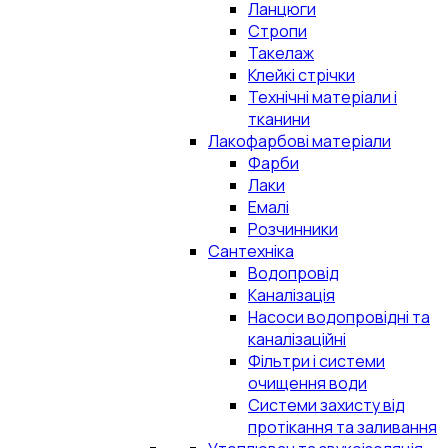
Ланцюги
Стропи
Такелаж
Клейкі стрічки
Технічні матеріали і
тканини
Лакофарбові матеріали
Фарби
Лаки
Емалі
Розчинники
Сантехніка
Водопровід
Каналізація
Насоси водопровідні та
каналізаційні
Фільтри і системи
очищення води
Системи захисту від
протікання та заливання