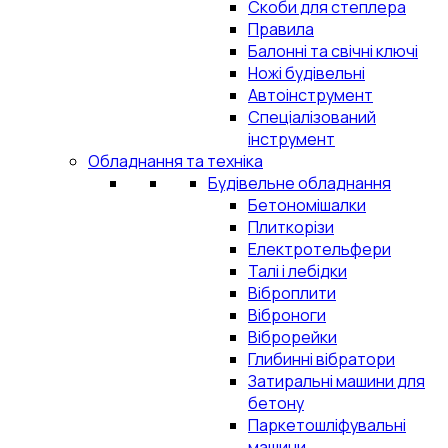
Скоби для степлера
Правила
Балонні та свічні ключі
Ножі будівельні
Автоінструмент
Спеціалізований
інструмент
Обладнання та техніка
Будівельне обладнання
Бетономішалки
Плиткорізи
Електротельфери
Талі і лебідки
Віброплити
Віброноги
Віброрейки
Глибинні вібратори
Затиральні машини для
бетону
Паркетошліфувальні
машини