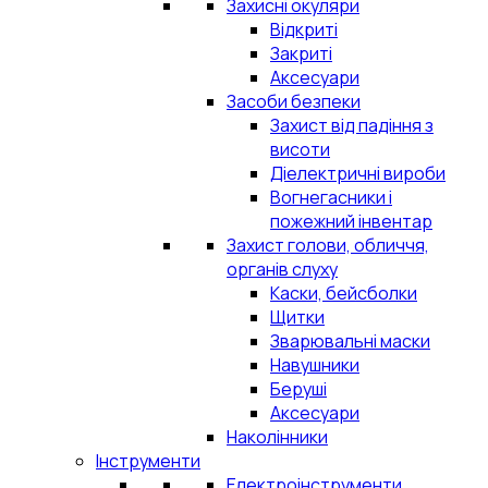
Захисні окуляри
Відкриті
Закриті
Аксесуари
Засоби безпеки
Захист від падіння з
висоти
Діелектричні вироби
Вогнегасники і
пожежний інвентар
Захист голови, обличчя,
органів слуху
Каски, бейсболки
Щитки
Зварювальні маски
Навушники
Беруші
Аксесуари
Наколінники
Інструменти
Електроінструменти