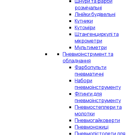
Шнури та фарби
розмічальні
Лінійки будівельні
Кутники
Кутоміри
Штангенциркулі та
мікрометри
Мультиметри
Пневмоінструмент та
обладнання
Фарбопульти
пневматичні
Набори
пневмоінструменту
Фітинги для
пневмоінструменту
Пневмостеплери та
молотки
Пневмогайковерти
Пневмоножиці
Пневмопістолети для