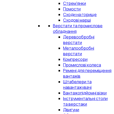
Стрем'янки
Помости
Сходи на горище
Сходові марші
Верстати та промислове
обладнання
Деревообробні
верстати
Металообробні
верстати
Компресори
Промислові колеса
Ремені для переміщення
вантажів
Штабелери та
навантажувачі
Вантажопідйомні візки
Інструментальні столи
та верстаки
Двигуни