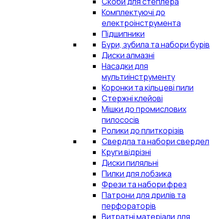
Скоби для степлера
Комплектуючі до
електроінструмента
Підшипники
Бури, зубила та набори бурів
Диски алмазні
Насадки для
мультиінструменту
Коронки та кільцеві пили
Стержні клейові
Мішки до промислових
пилососів
Ролики до плиткорізів
Свердла та набори свердел
Круги відрізні
Диски пиляльні
Пилки для лобзика
Фрези та набори фрез
Патрони для дрилів та
перфораторів
Витратні матеріали для