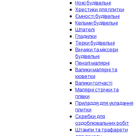
Ножі будівельні
Хрестики для плитки
Ємності будівельні
Кельми будівельні
Шпателі
Гладилки
Терки будівельні
Вінчики та міксери
будівельні
Пензлі малярні
Валики малярні та
кюветки
Валики голчасті
Малярні стрічки та
плівки
Приладдя для укладання
плитки
Скребки для
оздоблювальних робіт
Штампи та трафарети