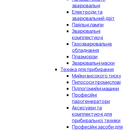
зварювальні
Електроди та
зварювальний дріт
Паяльні лампи
Зварювальні
комплектуючі
Газозварювальне
обладнання
Плазморізи
Зварювальні маски
Техніка для прибирання
Мийки високого тиску
Пилососи промислові
Підлогомийні машини
Професійні
парогенератори
Аксесуари та
комплектуючі для
прибиральної техніки
Професійні засоби для