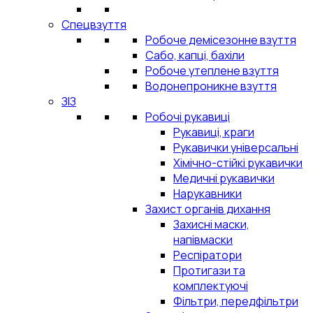
Спецвзуття
Робоче демісезонне взуття
Сабо, капці, бахіли
Робоче утеплене взуття
Водонепроникне взуття
ЗІЗ
Робочі рукавиці
Рукавиці, краги
Рукавички універсальні
Хімічно-стійкі рукавички
Медичні рукавички
Нарукавники
Захист органів дихання
Захисні маски,
напівмаски
Респіратори
Протигази та
комплектуючі
Фільтри, передфільтри