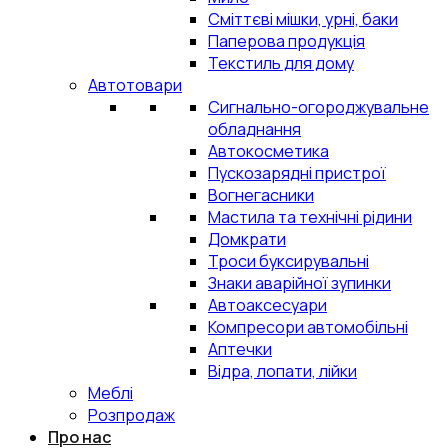
Сміттєві мішки, урні, баки
Паперова продукція
Текстиль для дому
Автотовари
Сигнально-огороджувальне
обладнання
Автокосметика
Пускозарядні пристрої
Вогнегасники
Мастила та технічні рідини
Домкрати
Троси буксирувальні
Знаки аварійної зупинки
Автоаксесуари
Компресори автомобільні
Аптечки
Відра, лопати, лійки
Меблі
Розпродаж
Про нас