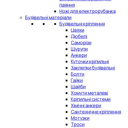
паяння
Ножі для електрорубанка
Будівельні матеріали
Будівельні кріплення
Цвяхи
Дюбелі
Саморізи
Шурупи
Анкери
Куточки кріпильні
Заклепки будівельні
Болти
Гайки
Шайби
Хомути металеві
Кріпильні системи
Хімічні анкери
Сантехнічне кріплення
Мотузки
Троси