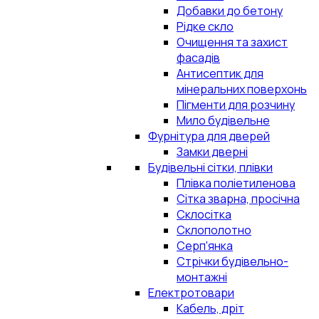
Добавки до бетону
Рідке скло
Очищення та захист
фасадів
Антисептик для
мінеральних поверхонь
Пігменти для розчину
Мило будівельне
Фурнітура для дверей
Замки дверні
Будівельні сітки, плівки
Плівка поліетиленова
Сітка зварна, просічна
Склосітка
Склополотно
Серп'янка
Стрічки будівельно-
монтажні
Електротовари
Кабель, дріт