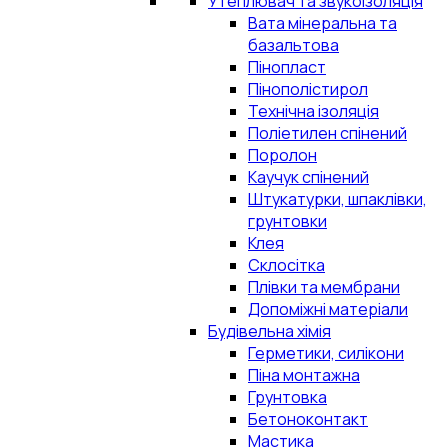
Утеплювач та звукоізоляція
Вата мінеральна та
базальтова
Пінопласт
Пінополістирол
Технічна ізоляція
Поліетилен спінений
Поролон
Каучук спінений
Штукатурки, шпаклівки,
грунтовки
Клея
Склосітка
Плівки та мембрани
Допоміжні матеріали
Будівельна хімія
Герметики, силікони
Піна монтажна
Грунтовка
Бетоноконтакт
Мастика