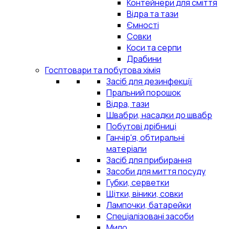
Контейнери для сміття
Відра та тази
Ємності
Совки
Коси та серпи
Драбини
Госптовари та побутова хімія
Засіб для дезинфекції
Пральний порошок
Відра, тази
Швабри, насадки до швабр
Побутові дрібниці
Ганчір'я, обтиральні
матеріали
Засіб для прибирання
Засоби для миття посуду
Губки, серветки
Щітки, віники, совки
Лампочки, батарейки
Спеціалізовані засоби
Мило