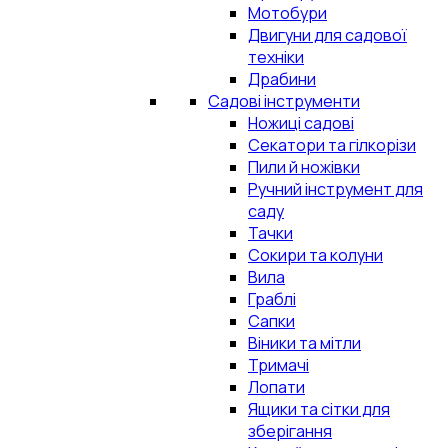
Мотобури
Двигуни для садової
техніки
Драбини
Садові інструменти
Ножиці садові
Секатори та гілкорізи
Пили й ножівки
Ручний інструмент для
саду
Тачки
Сокири та колуни
Вила
Граблі
Сапки
Віники та мітли
Тримачі
Лопати
Ящики та сітки для
зберігання