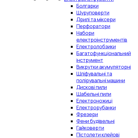
Болгарки
Шуруповерти
Дрилі та міксери
Перфоратори
Набори
електроінструментів
Електролобзики
Багатофункціональний
інструмент
Викрутки акумуляторні
Шліфувальні та
полірувальні машини
Дискові пили
Шабельні пили
Електроножиці
Електрорубанки
Фрезери
Фени будівельні
Гайковерти
Пістолети клейові