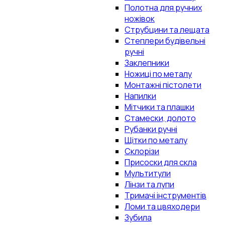
Полотна для ручних
ножівок
Струбцини та лещата
Степлери будівельні
ручні
Заклепники
Ножиці по металу
Монтажні пістолети
Напилки
Мітчики та плашки
Стамески, долото
Рубанки ручні
Щітки по металу
Склорізи
Присоски для скла
Мультитули
Лінзи та лупи
Тримачі інструментів
Ломи та цвяходери
Зубила