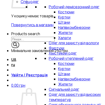
Спецодяг
Робочий демісезонний одяг
Костюми
У кошику немає товарів.
Куртки
Штани
Повернутись в магазин
Напівкомбінезони
Жилети
Products search
Халати
Одяг для захисту від вологи
Фартухи
Мінімальне замовлення
250 грн.
Хімстійкий одяг
Робочий утеплений одяг
UA
Костюми
ru
Куртки
Штани
Увійти / Реєстрація
Напівкомбінезони
Жилети
0.00
грн
Сигнальний одяг
Одяг для захисту від високих
температур
Одяг обмеженого терміну дії