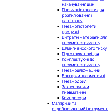
накачування шин
Пневмопістолети для
розпилювання і
нагнітання
Пневмопістолети
продувні
Витратні матеріали для
пневмоінструменту
Шланги високого тиску
Підготовка повітря
Комплектуючі до
пневмоінструменту
Пневмошліфмашини
Болгарки пневматичні
Пневмодрилі
Заклепочники
пневматичні
Компресори
Малярний та
оздоблювальний інструмент