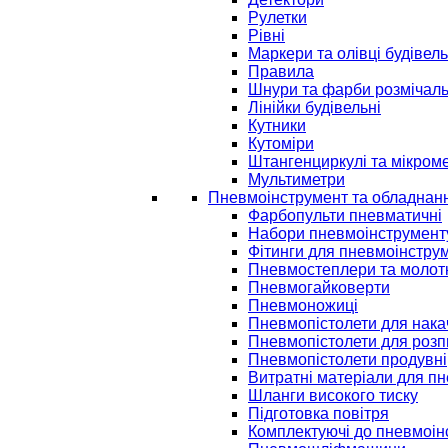
Рулетки
Рівні
Маркери та олівці будівель
Правила
Шнури та фарби розмічаль
Лінійки будівельні
Кутники
Кутоміри
Штангенциркулі та мікром
Мультиметри
Пневмоінструмент та обладнан
Фарбопульти пневматичні
Набори пневмоінструмент
Фітинги для пневмоінстру
Пневмостеплери та молот
Пневмогайковерти
Пневмоножиці
Пневмопістолети для нак
Пневмопістолети для розп
Пневмопістолети продувні
Витратні матеріали для п
Шланги високого тиску
Підготовка повітря
Комплектуючі до пневмоін