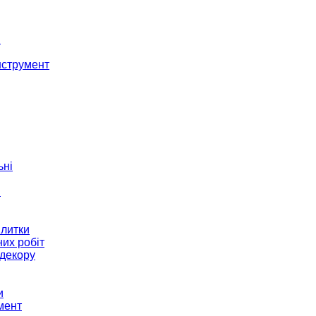
і
нструмент
ьні
и
плитки
их робіт
декору
и
мент