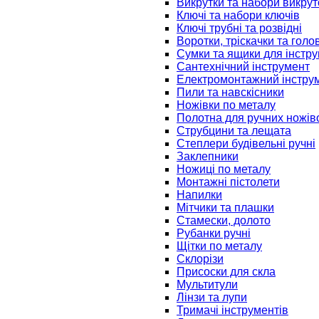
Викрутки та набори викрут
Ключі та набори ключів
Ключі трубні та розвідні
Воротки, тріскачки та голо
Сумки та ящики для інстру
Сантехнічний інструмент
Електромонтажний інстру
Пили та навскісники
Ножівки по металу
Полотна для ручних ножів
Струбцини та лещата
Степлери будівельні ручні
Заклепники
Ножиці по металу
Монтажні пістолети
Напилки
Мітчики та плашки
Стамески, долото
Рубанки ручні
Щітки по металу
Склорізи
Присоски для скла
Мультитули
Лінзи та лупи
Тримачі інструментів