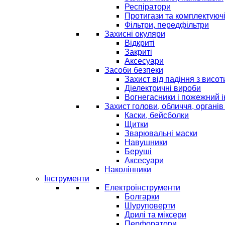
Респіратори
Протигази та комплектуюч
Фільтри, передфільтри
Захисні окуляри
Відкриті
Закриті
Аксесуари
Засоби безпеки
Захист від падіння з висот
Діелектричні вироби
Вогнегасники і пожежний 
Захист голови, обличчя, органів
Каски, бейсболки
Щитки
Зварювальні маски
Навушники
Беруші
Аксесуари
Наколінники
Інструменти
Електроінструменти
Болгарки
Шуруповерти
Дрилі та міксери
Перфоратори