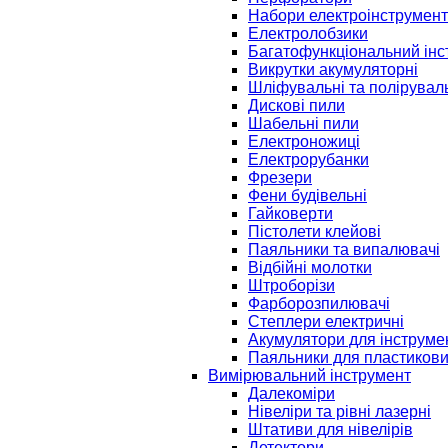
Набори електроінструмент
Електролобзики
Багатофункціональний інс
Викрутки акумуляторні
Шліфувальні та полірувал
Дискові пили
Шабельні пили
Електроножиці
Електрорубанки
Фрезери
Фени будівельні
Гайковерти
Пістолети клейові
Паяльники та випалювачі
Відбійні молотки
Штроборізи
Фарборозпилювачі
Степлери електричні
Акумулятори для інструме
Паяльники для пластикови
Вимірювальний інструмент
Далекоміри
Нівеліри та рівні лазерні
Штативи для нівелірів
Детектори