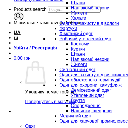
Штани
Напівкомбінезони
Products search
Жилети
Халати
Мінімальне замовлення
250 грн.
Одяг для захисту від вологи
Фартухи
UA
Хімстійкий одяг
ru
Робочий утеплений одяг
Костюми
Увійти / Реєстрація
Куртки
Штани
0.00
грн
Напівкомбінезони
Жилети
Сигнальний одяг
Одяг для захисту від високих т
Одяг обмеженого терміну дії
Одяг для охорони, камуфляж
Демісезонний одяг
У кошику немає товарів.
Утеплений одяг
Взуття
Повернутись в магазин
Спорядження
Нашивки, шеврони
Медичний одяг
Одяг для харчової промисловос
Одяг