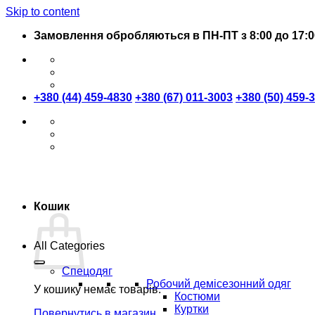
Skip to content
Замовлення обробляються в ПН-ПТ з 8:00 до 17:0
+380 (44) 459-4830
+380 (67) 011-3003
+380 (50) 459-
Кошик
All Categories
Спецодяг
Робочий демісезонний одяг
У кошику немає товарів.
Костюми
Куртки
Повернутись в магазин