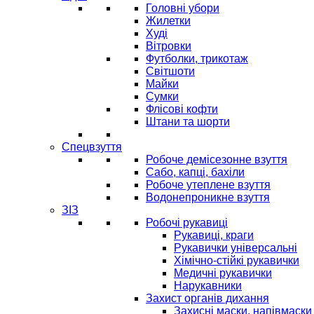
Головні убори
Жилетки
Худі
Вітровки
Футболки, трикотаж
Світшоти
Майки
Сумки
Флісові кофти
Штани та шорти
Спецвзуття
Робоче демісезонне взуття
Сабо, капці, бахіли
Робоче утеплене взуття
Водонепроникне взуття
ЗІЗ
Робочі рукавиці
Рукавиці, краги
Рукавички універсальні
Хімічно-стійкі рукавички
Медичні рукавички
Нарукавники
Захист органів дихання
Захисні маски, напівмаски