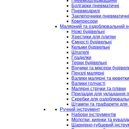
Пневмошліфмашини
Болгарки пневматичні
Пневмодрилі
Заклепочники пневматичн
Компресори
Малярний та оздоблювальний і
Ножі будівельні
Хрестики для плитки
Ємності будівельні
Кельми будівельні
Шпателі
Гладилки
Терки будівельні
Вінчики та міксери будівел
Пензлі малярні
Валики малярні та кюветк
Валики голчасті
Малярні стрічки та плівки
Приладдя для укладання 
Скребки для оздоблювальн
Штампи та трафарети для 
Ручний інструмент
Набори інструментів
Молотки, киянки та кувалд
Шарнірно-губцевий інстру