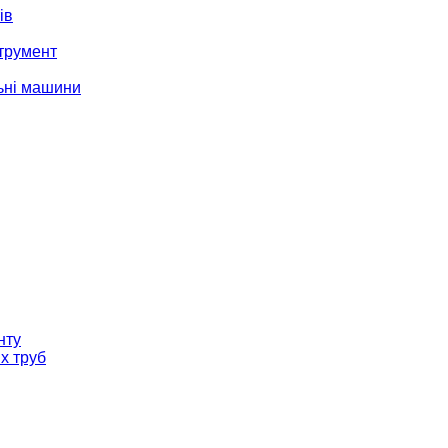
ів
трумент
ьні машини
нту
х труб