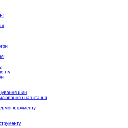
ні
ні
етри
ня
у
менту
ки
ачування шин
илювання і нагнітання
невмоінструменту
струменту