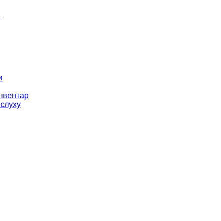
і
и
інвентар
 слуху