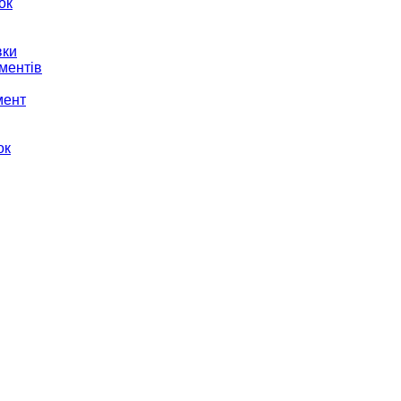
ок
вки
ментів
мент
ок