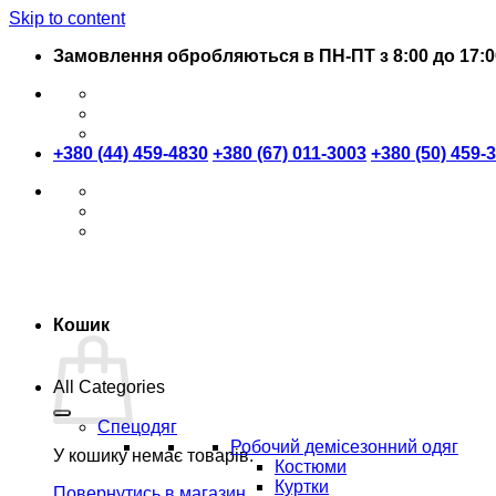
Skip to content
Замовлення обробляються в ПН-ПТ з 8:00 до 17:0
+380 (44) 459-4830
+380 (67) 011-3003
+380 (50) 459-
Кошик
All Categories
Спецодяг
Робочий демісезонний одяг
У кошику немає товарів.
Костюми
Куртки
Повернутись в магазин