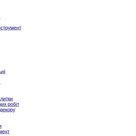
і
нструмент
ьні
и
плитки
их робіт
декору
и
мент