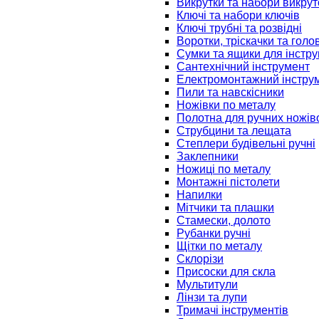
Викрутки та набори викрут
Ключі та набори ключів
Ключі трубні та розвідні
Воротки, тріскачки та голо
Сумки та ящики для інстру
Сантехнічний інструмент
Електромонтажний інстру
Пили та навскісники
Ножівки по металу
Полотна для ручних ножів
Струбцини та лещата
Степлери будівельні ручні
Заклепники
Ножиці по металу
Монтажні пістолети
Напилки
Мітчики та плашки
Стамески, долото
Рубанки ручні
Щітки по металу
Склорізи
Присоски для скла
Мультитули
Лінзи та лупи
Тримачі інструментів