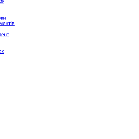
ок
вки
ментів
мент
ок