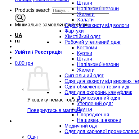
Штани
Напівкомбінезони
Products search
Жилети
Халати
Мінімальне замовлення
250 грн.
Одяг для захисту від вологи
Фартухи
UA
Хімстійкий одяг
ru
Робочий утеплений одяг
Костюми
Увійти / Реєстрація
Куртки
Штани
0.00
грн
Напівкомбінезони
Жилети
Сигнальний одяг
Одяг для захисту від високих т
Одяг обмеженого терміну дії
Одяг для охорони, камуфляж
Демісезонний одяг
У кошику немає товарів.
Утеплений одяг
Взуття
Повернутись в магазин
Спорядження
Нашивки, шеврони
Медичний одяг
Одяг для харчової промисловос
Одяг