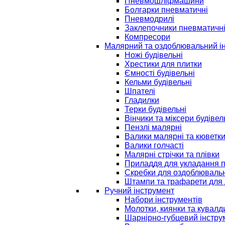
Пневмошліфмашини
Болгарки пневматичні
Пневмодрилі
Заклепочники пневматичн
Компресори
Малярний та оздоблювальний і
Ножі будівельні
Хрестики для плитки
Ємності будівельні
Кельми будівельні
Шпателі
Гладилки
Терки будівельні
Вінчики та міксери будівел
Пензлі малярні
Валики малярні та кюветк
Валики голчасті
Малярні стрічки та плівки
Приладдя для укладання 
Скребки для оздоблювальн
Штампи та трафарети для 
Ручний інструмент
Набори інструментів
Молотки, киянки та кувалд
Шарнірно-губцевий інстру