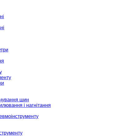
ні
ні
етри
ня
у
менту
ки
ачування шин
илювання і нагнітання
невмоінструменту
струменту