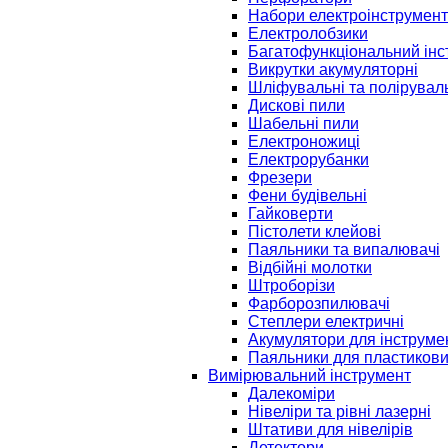
Набори електроінструмент
Електролобзики
Багатофункціональний інс
Викрутки акумуляторні
Шліфувальні та полірувал
Дискові пили
Шабельні пили
Електроножиці
Електрорубанки
Фрезери
Фени будівельні
Гайковерти
Пістолети клейові
Паяльники та випалювачі
Відбійні молотки
Штроборізи
Фарборозпилювачі
Степлери електричні
Акумулятори для інструме
Паяльники для пластикови
Вимірювальний інструмент
Далекоміри
Нівеліри та рівні лазерні
Штативи для нівелірів
Детектори