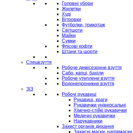
Головні убори
Жилетки
Худі
Вітровки
Футболки, трикотаж
Світшоти
Майки
Сумки
Флісові кофти
Штани та шорти
Спецвзуття
Робоче демісезонне взуття
Сабо, капці, бахіли
Робоче утеплене взуття
Водонепроникне взуття
ЗІЗ
Робочі рукавиці
Рукавиці, краги
Рукавички універсальні
Хімічно-стійкі рукавички
Медичні рукавички
Нарукавники
Захист органів дихання
Захисні маски, напівмаски