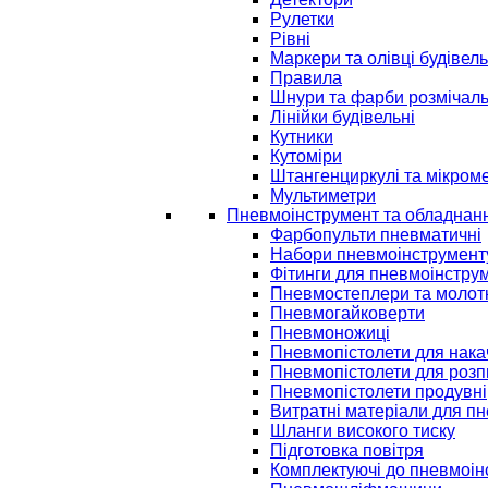
Рулетки
Рівні
Маркери та олівці будівель
Правила
Шнури та фарби розмічаль
Лінійки будівельні
Кутники
Кутоміри
Штангенциркулі та мікром
Мультиметри
Пневмоінструмент та обладнан
Фарбопульти пневматичні
Набори пневмоінструмент
Фітинги для пневмоінстру
Пневмостеплери та молот
Пневмогайковерти
Пневмоножиці
Пневмопістолети для нак
Пневмопістолети для розп
Пневмопістолети продувні
Витратні матеріали для п
Шланги високого тиску
Підготовка повітря
Комплектуючі до пневмоін