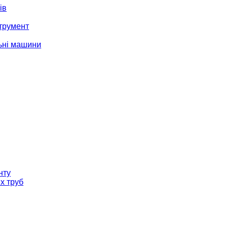
ів
трумент
ьні машини
нту
х труб