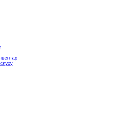
і
и
інвентар
 слуху