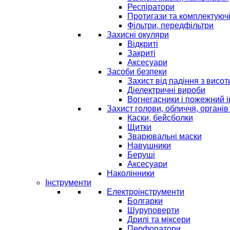
Респіратори
Протигази та комплектуюч
Фільтри, передфільтри
Захисні окуляри
Відкриті
Закриті
Аксесуари
Засоби безпеки
Захист від падіння з висот
Діелектричні вироби
Вогнегасники і пожежний 
Захист голови, обличчя, органів
Каски, бейсболки
Щитки
Зварювальні маски
Навушники
Беруші
Аксесуари
Наколінники
Інструменти
Електроінструменти
Болгарки
Шуруповерти
Дрилі та міксери
Перфоратори