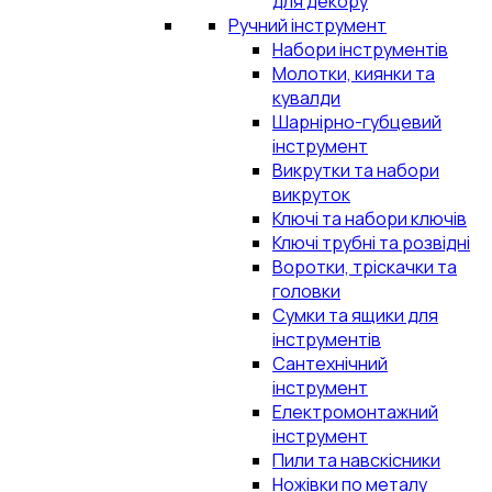
для декору
Ручний інструмент
Набори інструментів
Молотки, киянки та
кувалди
Шарнірно-губцевий
інструмент
Викрутки та набори
викруток
Ключі та набори ключів
Ключі трубні та розвідні
Воротки, тріскачки та
головки
Сумки та ящики для
інструментів
Сантехнічний
інструмент
Електромонтажний
інструмент
Пили та навскісники
Ножівки по металу