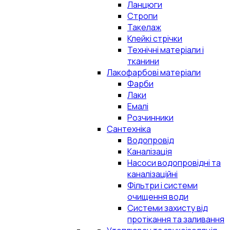
Ланцюги
Стропи
Такелаж
Клейкі стрічки
Технічні матеріали і
тканини
Лакофарбові матеріали
Фарби
Лаки
Емалі
Розчинники
Сантехніка
Водопровід
Каналізація
Насоси водопровідні та
каналізаційні
Фільтри і системи
очищення води
Системи захисту від
протікання та заливання