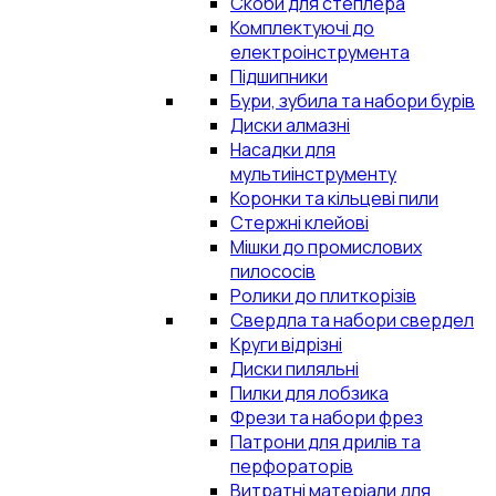
Скоби для степлера
Комплектуючі до
електроінструмента
Підшипники
Бури, зубила та набори бурів
Диски алмазні
Насадки для
мультиінструменту
Коронки та кільцеві пили
Стержні клейові
Мішки до промислових
пилососів
Ролики до плиткорізів
Свердла та набори свердел
Круги відрізні
Диски пиляльні
Пилки для лобзика
Фрези та набори фрез
Патрони для дрилів та
перфораторів
Витратні матеріали для