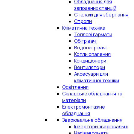
Обладнання для
заправних станцій
Стелажі для зберігання
Стропи
Кліматична техніка
Теплові гармати
Обігрівачі
Водонагрівачі
Котли опалення
Кондиціонери
Вентилятори
Аксесуари для
кліматичної техніки
Освітлення
Складське обладнання та
матеріали
Електромонтажне
обладнання
Зварювальне обладнання
Інвертори зварювальні
Напівавтомати