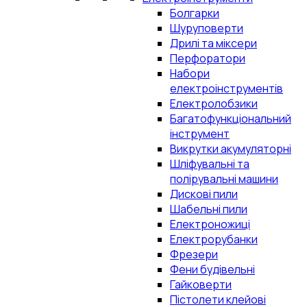
Болгарки
Шуруповерти
Дрилі та міксери
Перфоратори
Набори
електроінструментів
Електролобзики
Багатофункціональний
інструмент
Викрутки акумуляторні
Шліфувальні та
полірувальні машини
Дискові пили
Шабельні пили
Електроножиці
Електрорубанки
Фрезери
Фени будівельні
Гайковерти
Пістолети клейові