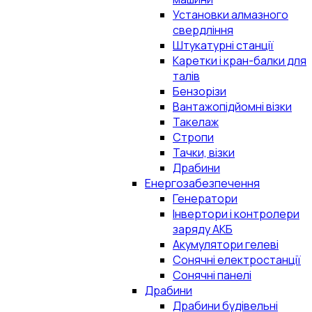
Установки алмазного
свердління
Штукатурні станції
Каретки і кран-балки для
талів
Бензорізи
Вантажопідйомні візки
Такелаж
Стропи
Тачки, візки
Драбини
Енергозабезпечення
Генератори
Інвертори і контролери
заряду АКБ
Акумулятори гелеві
Сонячні електростанції
Сонячні панелі
Драбини
Драбини будівельні