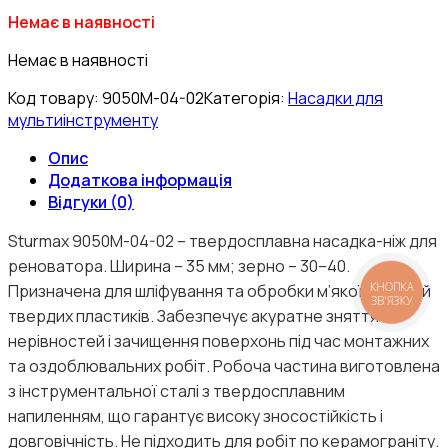
Немає в наявності
Немає в наявності
Код товару:
9050M-04-02
Категорія:
Насадки для
мультиінструменту
Опис
Додаткова інформація
Відгуки (0)
Sturmax 9050M-04-02 – твердосплавна насадка-ніж для
реноватора. Ширина – 35 мм; зерно – 30–40.
КНОПКА
Призначена для шліфування та обробки м’якої плитки й
ЗВ'ЯЗКУ
твердих пластиків. Забезпечує акуратне зняття
нерівностей і зачищення поверхонь під час монтажних
та оздоблювальних робіт. Робоча частина виготовлена
з інструментальної сталі з твердосплавним
напиленням, що гарантує високу зносостійкість і
довговічність. Не підходить для робіт по керамограніту.