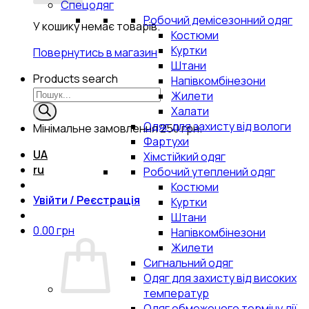
Спецодяг
Робочий демісезонний одяг
У кошику немає товарів.
Костюми
Куртки
Повернутись в магазин
Штани
Products search
Напівкомбінезони
Жилети
Халати
Одяг для захисту від вологи
Мінімальне замовлення
250 грн.
Фартухи
UA
Хімстійкий одяг
ru
Робочий утеплений одяг
Костюми
Увійти / Реєстрація
Куртки
Штани
0.00
грн
Напівкомбінезони
Жилети
Сигнальний одяг
Одяг для захисту від високих
температур
Одяг обмеженого терміну дії