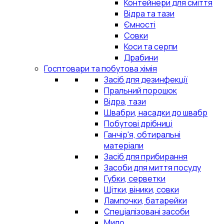
Контейнери для сміття
Відра та тази
Ємності
Совки
Коси та серпи
Драбини
Госптовари та побутова хімія
Засіб для дезинфекції
Пральний порошок
Відра, тази
Швабри, насадки до швабр
Побутові дрібниці
Ганчір'я, обтиральні
матеріали
Засіб для прибирання
Засоби для миття посуду
Губки, серветки
Щітки, віники, совки
Лампочки, батарейки
Спеціалізовані засоби
Мило