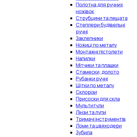
Полотна для ручних
ножівок
Струбцини та лещата
Степлери будівельні
ручні
Заклепники
Ножиці по металу
Монтажні пістолети
Напилки
Мітчики та плашки
Стамески, долото
Рубанки ручні
Щітки по металу
Склорізи
Присоски для скла
Мультитули
Лінзи та лупи
Тримачі інструментів
Ломи та цвяходери
Зубила