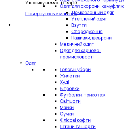
У кошику немає товарів.
Одяг для охорони, камуфляж
Демісезонний одяг
Повернутись в магазин
Утеплений одяг
Взуття
Спорядження
Нашивки, шеврони
Медичний одяг
Одяг для харчової
промисловості
Одяг
Головні убори
Жилетки
Худі
Вітровки
Футболки, трикотаж
Світшоти
Майки
Сумки
Флісові кофти
Штани та шорти