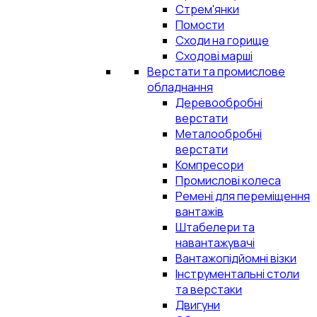
Стрем'янки
Помости
Сходи на горище
Сходові марші
Верстати та промислове
обладнання
Деревообробні
верстати
Металообробні
верстати
Компресори
Промислові колеса
Ремені для переміщення
вантажів
Штабелери та
навантажувачі
Вантажопідйомні візки
Інструментальні столи
та верстаки
Двигуни