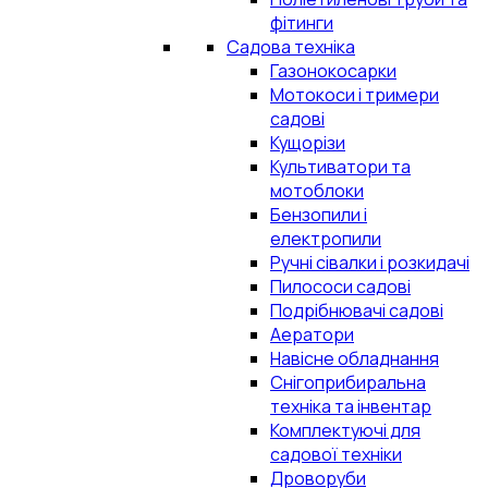
фітинги
Садова техніка
Газонокосарки
Мотокоси і тримери
садові
Кущорізи
Культиватори та
мотоблоки
Бензопили і
електропили
Ручні сівалки і розкидачі
Пилососи садові
Подрібнювачі садові
Аератори
Навісне обладнання
Снігоприбиральна
техніка та інвентар
Комплектуючі для
садової техніки
Дроворуби