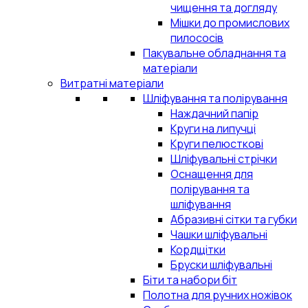
чищення та догляду
Мішки до промислових
пилососів
Пакувальне обладнання та
матеріали
Витратні матеріали
Шліфування та полірування
Наждачний папір
Круги на липучці
Круги пелюсткові
Шліфувальні стрічки
Оснащення для
полірування та
шліфування
Абразивні сітки та губки
Чашки шліфувальні
Кордщітки
Бруски шліфувальні
Біти та набори біт
Полотна для ручних ножівок