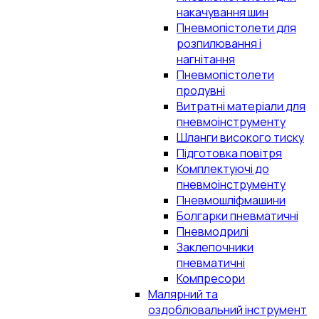
накачування шин
Пневмопістолети для
розпилювання і
нагнітання
Пневмопістолети
продувні
Витратні матеріали для
пневмоінструменту
Шланги високого тиску
Підготовка повітря
Комплектуючі до
пневмоінструменту
Пневмошліфмашини
Болгарки пневматичні
Пневмодрилі
Заклепочники
пневматичні
Компресори
Малярний та
оздоблювальний інструмент