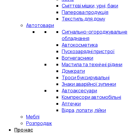
Сміттєві мішки, урні, баки
Паперова продукція
Текстиль для дому
Автотовари
Сигнально-огороджувальне
обладнання
Автокосметика
Пускозарядні пристрої
Вогнегасники
Мастила та технічні рідини
Домкрати
Троси буксирувальні
Знаки аварійної зупинки
Автоаксесуари
Компресори автомобільні
Аптечки
Відра, лопати, лійки
Меблі
Розпродаж
Про нас