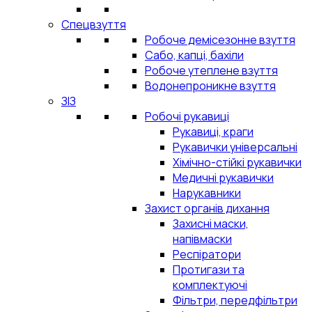
Спецвзуття
Робоче демісезонне взуття
Сабо, капці, бахіли
Робоче утеплене взуття
Водонепроникне взуття
ЗІЗ
Робочі рукавиці
Рукавиці, краги
Рукавички універсальні
Хімічно-стійкі рукавички
Медичні рукавички
Нарукавники
Захист органів дихання
Захисні маски,
напівмаски
Респіратори
Протигази та
комплектуючі
Фільтри, передфільтри