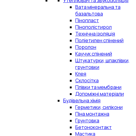
Утеплювач та звукоізоляція
Вата мінеральна та
базальтова
Пінопласт
Пінополістирол
Технічна ізоляція
Поліетилен спінений
Поролон
Каучук спінений
Штукатурки, шпаклівки,
грунтовки
Клея
Склосітка
Плівки та мембрани
Допоміжні матеріали
Будівельна хімія
Герметики, силікони
Піна монтажна
Грунтовка
Бетоноконтакт
Мастика