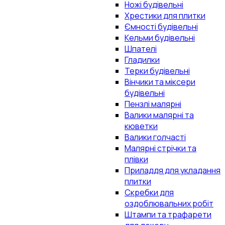
Ножі будівельні
Хрестики для плитки
Ємності будівельні
Кельми будівельні
Шпателі
Гладилки
Терки будівельні
Вінчики та міксери
будівельні
Пензлі малярні
Валики малярні та
кюветки
Валики голчасті
Малярні стрічки та
плівки
Приладдя для укладання
плитки
Скребки для
оздоблювальних робіт
Штампи та трафарети