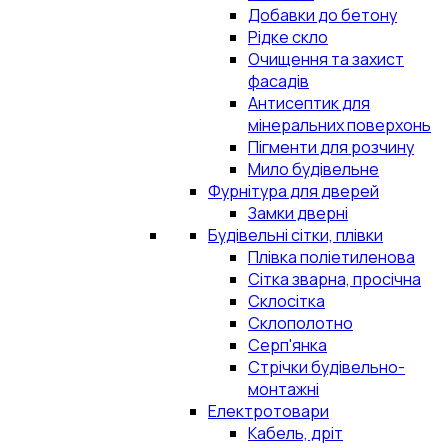
Добавки до бетону
Рідке скло
Очищення та захист
фасадів
Антисептик для
мінеральних поверхонь
Пігменти для розчину
Мило будівельне
Фурнітура для дверей
Замки дверні
Будівельні сітки, плівки
Плівка поліетиленова
Сітка зварна, просічна
Склосітка
Склополотно
Серп'янка
Стрічки будівельно-
монтажні
Електротовари
Кабель, дріт