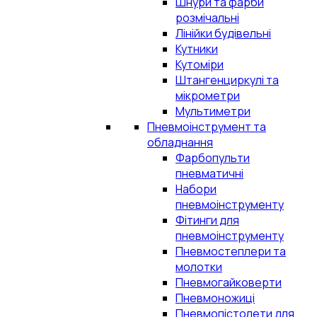
Шнури та фарби
розмічальні
Лінійки будівельні
Кутники
Кутоміри
Штангенциркулі та
мікрометри
Мультиметри
Пневмоінструмент та
обладнання
Фарбопульти
пневматичні
Набори
пневмоінструменту
Фітинги для
пневмоінструменту
Пневмостеплери та
молотки
Пневмогайковерти
Пневмоножиці
Пневмопістолети для