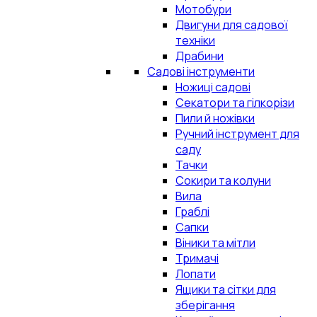
Мотобури
Двигуни для садової
техніки
Драбини
Садові інструменти
Ножиці садові
Секатори та гілкорізи
Пили й ножівки
Ручний інструмент для
саду
Тачки
Сокири та колуни
Вила
Граблі
Сапки
Віники та мітли
Тримачі
Лопати
Ящики та сітки для
зберігання