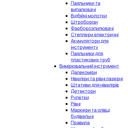
Паяльники та
випалювачі
Відбійні молотки
Штроборізи
Фарборозпилювачі
Степлери електричні
Акумулятори для
інструменту
Паяльники для
пластикових труб
Вимірювальний інструмент
Далекоміри
Нівеліри та рівні лазерні
Штативи для нівелірів
Детектори
Рулетки
Рівні
Маркери та олівці
будівельні
Правила