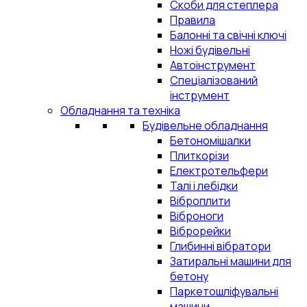
Скоби для степлера
Правила
Балонні та свічні ключі
Ножі будівельні
Автоінструмент
Спеціалізований
інструмент
Обладнання та техніка
Будівельне обладнання
Бетономішалки
Плиткорізи
Електротельфери
Талі і лебідки
Віброплити
Віброноги
Віброрейки
Глибинні вібратори
Затиральні машини для
бетону
Паркетошліфувальні
машини