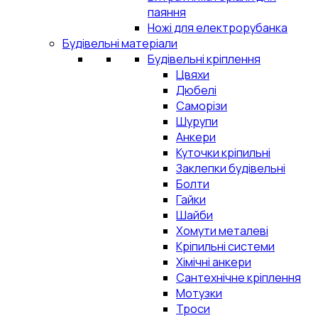
паяння
Ножі для електрорубанка
Будівельні матеріали
Будівельні кріплення
Цвяхи
Дюбелі
Саморізи
Шурупи
Анкери
Куточки кріпильні
Заклепки будівельні
Болти
Гайки
Шайби
Хомути металеві
Кріпильні системи
Хімічні анкери
Сантехнічне кріплення
Мотузки
Троси