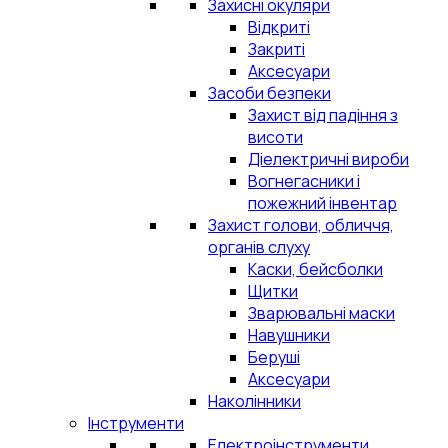
Захисні окуляри
Відкриті
Закриті
Аксесуари
Засоби безпеки
Захист від падіння з
висоти
Діелектричні вироби
Вогнегасники і
пожежний інвентар
Захист голови, обличчя,
органів слуху
Каски, бейсболки
Щитки
Зварювальні маски
Навушники
Беруші
Аксесуари
Наколінники
Інструменти
Електроінструменти