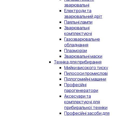
зварювальні
Електроди та
зварювальний дріт
Паяльні лампи
Зварювальні
комплектуючі
Газозварювальне
обладнання
Плазморізи
Зварювальні маски
Техніка для прибирання
Мийки високого тиску
Пилососи промислові
Підлогомийні машини
Професійні
парогенератори
Аксесуари та
комплектуючі для
прибиральної техніки
Професійні засоби для