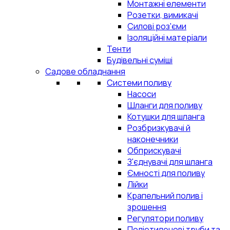
Монтажні елементи
Розетки, вимикачі
Силові роз'єми
Ізоляційні матеріали
Тенти
Будівельні суміші
Садове обладнання
Системи поливу
Насоси
Шланги для поливу
Котушки для шланга
Розбризкувачі й
наконечники
Обприскувачі
З'єднувачі для шланга
Ємності для поливу
Лійки
Крапельний полив і
зрошення
Регулятори поливу
Поліетиленові труби та