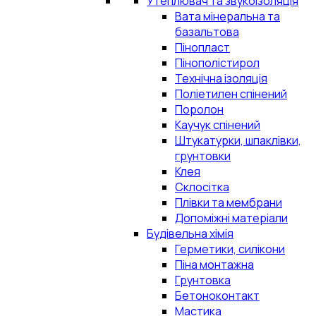
Утеплювач та звукоізоляція
Вата мінеральна та
базальтова
Пінопласт
Пінополістирол
Технічна ізоляція
Поліетилен спінений
Поролон
Каучук спінений
Штукатурки, шпаклівки,
грунтовки
Клея
Склосітка
Плівки та мембрани
Допоміжні матеріали
Будівельна хімія
Герметики, силікони
Піна монтажна
Грунтовка
Бетоноконтакт
Мастика