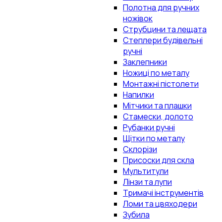
Полотна для ручних
ножівок
Струбцини та лещата
Степлери будівельні
ручні
Заклепники
Ножиці по металу
Монтажні пістолети
Напилки
Мітчики та плашки
Стамески, долото
Рубанки ручні
Щітки по металу
Склорізи
Присоски для скла
Мультитули
Лінзи та лупи
Тримачі інструментів
Ломи та цвяходери
Зубила