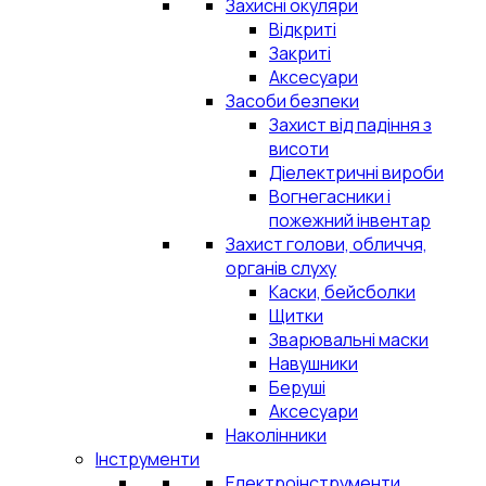
Захисні окуляри
Відкриті
Закриті
Аксесуари
Засоби безпеки
Захист від падіння з
висоти
Діелектричні вироби
Вогнегасники і
пожежний інвентар
Захист голови, обличчя,
органів слуху
Каски, бейсболки
Щитки
Зварювальні маски
Навушники
Беруші
Аксесуари
Наколінники
Інструменти
Електроінструменти