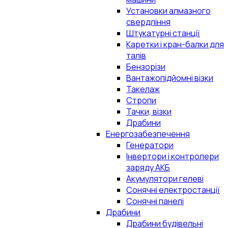
Установки алмазного
свердління
Штукатурні станції
Каретки і кран-балки для
талів
Бензорізи
Вантажопідйомні візки
Такелаж
Стропи
Тачки, візки
Драбини
Енергозабезпечення
Генератори
Інвертори і контролери
заряду АКБ
Акумулятори гелеві
Сонячні електростанції
Сонячні панелі
Драбини
Драбини будівельні