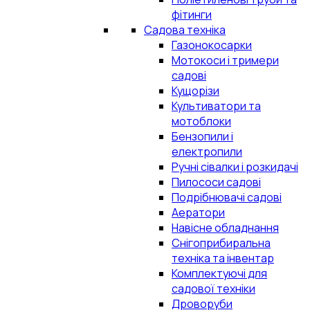
фітинги
Садова техніка
Газонокосарки
Мотокоси і тримери
садові
Кущорізи
Культиватори та
мотоблоки
Бензопили і
електропили
Ручні сівалки і розкидачі
Пилососи садові
Подрібнювачі садові
Аератори
Навісне обладнання
Снігоприбиральна
техніка та інвентар
Комплектуючі для
садової техніки
Дроворуби