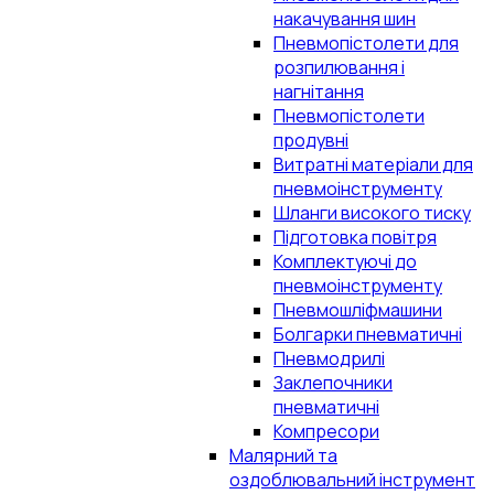
накачування шин
Пневмопістолети для
розпилювання і
нагнітання
Пневмопістолети
продувні
Витратні матеріали для
пневмоінструменту
Шланги високого тиску
Підготовка повітря
Комплектуючі до
пневмоінструменту
Пневмошліфмашини
Болгарки пневматичні
Пневмодрилі
Заклепочники
пневматичні
Компресори
Малярний та
оздоблювальний інструмент