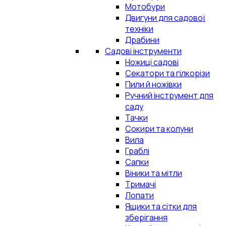
Мотобури
Двигуни для садової
техніки
Драбини
Садові інструменти
Ножиці садові
Секатори та гілкорізи
Пили й ножівки
Ручний інструмент для
саду
Тачки
Сокири та колуни
Вила
Граблі
Сапки
Віники та мітли
Тримачі
Лопати
Ящики та сітки для
зберігання