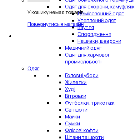
Одяг для охорони, камуфляж
У кошику немає товарів.
Демісезонний одяг
Утеплений одяг
Повернутись в магазин
Взуття
Спорядження
Нашивки, шеврони
Медичний одяг
Одяг для харчової
промисловості
Одяг
Головні убори
Жилетки
Худі
Вітровки
Футболки, трикотаж
Світшоти
Майки
Сумки
Флісові кофти
Штани та шорти