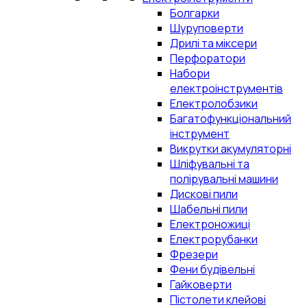
Болгарки
Шуруповерти
Дрилі та міксери
Перфоратори
Набори
електроінструментів
Електролобзики
Багатофункціональний
інструмент
Викрутки акумуляторні
Шліфувальні та
полірувальні машини
Дискові пили
Шабельні пили
Електроножиці
Електрорубанки
Фрезери
Фени будівельні
Гайковерти
Пістолети клейові