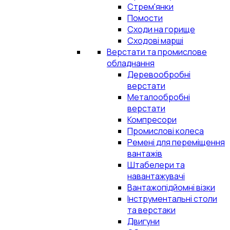
Стрем'янки
Помости
Сходи на горище
Сходові марші
Верстати та промислове
обладнання
Деревообробні
верстати
Металообробні
верстати
Компресори
Промислові колеса
Ремені для переміщення
вантажів
Штабелери та
навантажувачі
Вантажопідйомні візки
Інструментальні столи
та верстаки
Двигуни