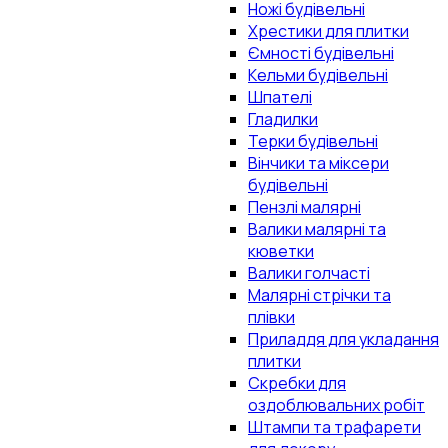
Ножі будівельні
Хрестики для плитки
Ємності будівельні
Кельми будівельні
Шпателі
Гладилки
Терки будівельні
Вінчики та міксери
будівельні
Пензлі малярні
Валики малярні та
кюветки
Валики голчасті
Малярні стрічки та
плівки
Приладдя для укладання
плитки
Скребки для
оздоблювальних робіт
Штампи та трафарети