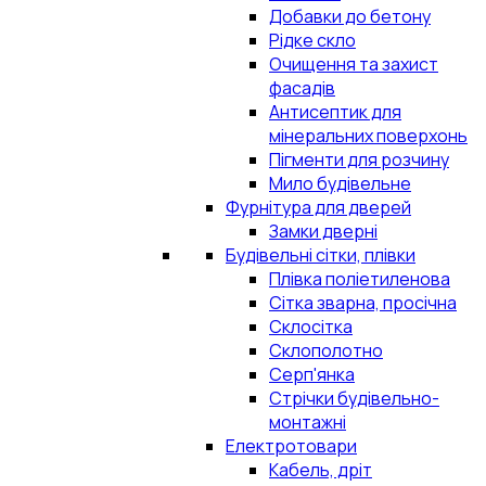
Добавки до бетону
Рідке скло
Очищення та захист
фасадів
Антисептик для
мінеральних поверхонь
Пігменти для розчину
Мило будівельне
Фурнітура для дверей
Замки дверні
Будівельні сітки, плівки
Плівка поліетиленова
Сітка зварна, просічна
Склосітка
Склополотно
Серп'янка
Стрічки будівельно-
монтажні
Електротовари
Кабель, дріт