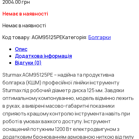
2004.00
грн
Немає в наявності
Немає в наявності
Код товару:
AGM95125PE
Категорія:
Болгарки
Опис
Додаткова інформація
Відгуки (0)
Sturmax AGM95125PE – надійна та продуктивна
болгарка (КШМ) професійної лінійки інструменту
Sturmax під робочий діаметр диска 125 мм. Завдяки
оптимальному компонуванню, модель відмінно лежить
в руках, а вивірені масово-габаритні показники
сприяють кращому контролю інструмента навіть при
роботі в умовах важкого доступу. Інструмент
оснащений потужним 1200 Вт електродвигуном з
додатковим бронюванням армованою ниткою від пилу