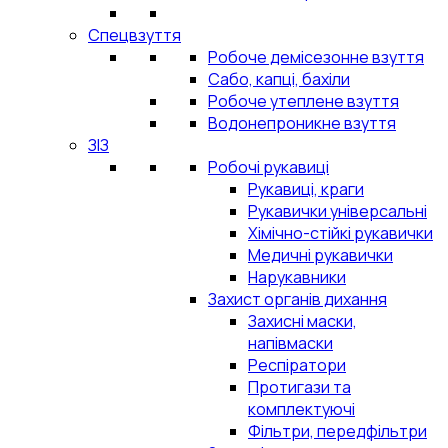
Спецвзуття
Робоче демісезонне взуття
Сабо, капці, бахіли
Робоче утеплене взуття
Водонепроникне взуття
ЗІЗ
Робочі рукавиці
Рукавиці, краги
Рукавички універсальні
Хімічно-стійкі рукавички
Медичні рукавички
Нарукавники
Захист органів дихання
Захисні маски,
напівмаски
Респіратори
Протигази та
комплектуючі
Фільтри, передфільтри