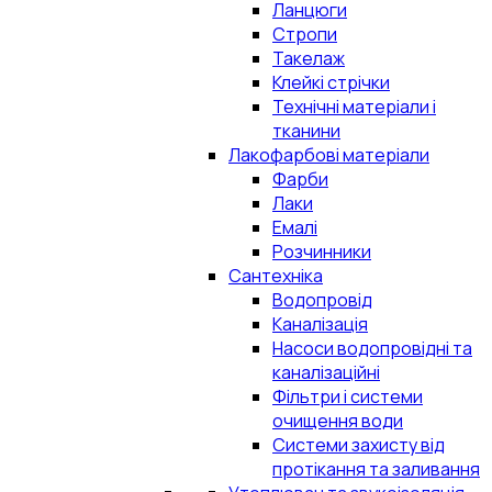
Ланцюги
Стропи
Такелаж
Клейкі стрічки
Технічні матеріали і
тканини
Лакофарбові матеріали
Фарби
Лаки
Емалі
Розчинники
Сантехніка
Водопровід
Каналізація
Насоси водопровідні та
каналізаційні
Фільтри і системи
очищення води
Системи захисту від
протікання та заливання