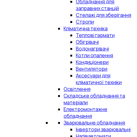
Обладнання для
заправних станцій
Стелажі для зберігання
Стропи
Кліматична техніка
Теплові гармати
Обігрівачі
Водонагрівачі
Котли опалення
Кондиціонери
Вентилятори
Аксесуари для
кліматичної техніки
Освітлення
Складське обладнання та
матеріали
Електромонтажне
обладнання
Зварювальне обладнання
Інвертори зварювальні
Напівавтомати