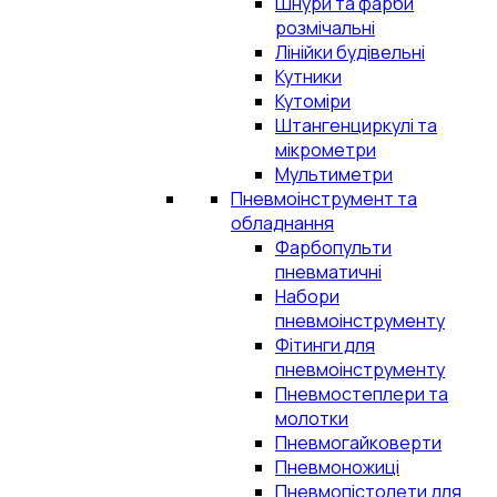
Шнури та фарби
розмічальні
Лінійки будівельні
Кутники
Кутоміри
Штангенциркулі та
мікрометри
Мультиметри
Пневмоінструмент та
обладнання
Фарбопульти
пневматичні
Набори
пневмоінструменту
Фітинги для
пневмоінструменту
Пневмостеплери та
молотки
Пневмогайковерти
Пневмоножиці
Пневмопістолети для