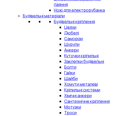
паяння
Ножі для електрорубанка
Будівельні матеріали
Будівельні кріплення
Цвяхи
Дюбелі
Саморізи
Шурупи
Анкери
Куточки кріпильні
Заклепки будівельні
Болти
Гайки
Шайби
Хомути металеві
Кріпильні системи
Хімічні анкери
Сантехнічне кріплення
Мотузки
Троси