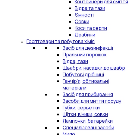
Контейнери для сміття
Відра та тази
Ємності
Совки
Коси та серпи
Драбини
Госптовари та побутова хімія
Засіб для дезинфекції
Пральний порошок
Відра, тази
Швабри, насадки до швабр
Побутові дрібниці
Ганчір'я, обтиральні
матеріали
Засіб для прибирання
Засоби для миття посуду
Губки, серветки
Щітки, віники, совки
Лампочки, батарейки
Спеціалізовані засоби
Мило