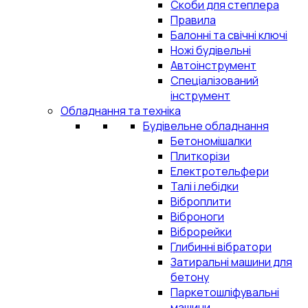
Скоби для степлера
Правила
Балонні та свічні ключі
Ножі будівельні
Автоінструмент
Спеціалізований
інструмент
Обладнання та техніка
Будівельне обладнання
Бетономішалки
Плиткорізи
Електротельфери
Талі і лебідки
Віброплити
Віброноги
Віброрейки
Глибинні вібратори
Затиральні машини для
бетону
Паркетошліфувальні
машини