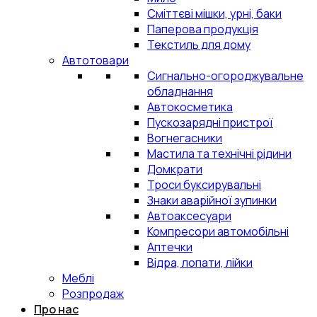
Сміттєві мішки, урні, баки
Паперова продукція
Текстиль для дому
Автотовари
Сигнально-огороджувальне
обладнання
Автокосметика
Пускозарядні пристрої
Вогнегасники
Мастила та технічні рідини
Домкрати
Троси буксирувальні
Знаки аварійної зупинки
Автоаксесуари
Компресори автомобільні
Аптечки
Відра, лопати, лійки
Меблі
Розпродаж
Про нас