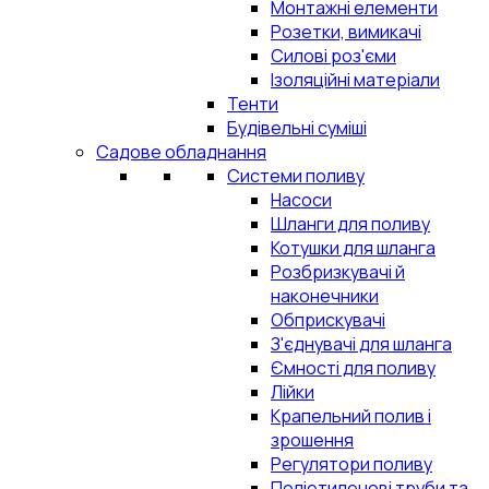
Монтажні елементи
Розетки, вимикачі
Силові роз'єми
Ізоляційні матеріали
Тенти
Будівельні суміші
Садове обладнання
Системи поливу
Насоси
Шланги для поливу
Котушки для шланга
Розбризкувачі й
наконечники
Обприскувачі
З'єднувачі для шланга
Ємності для поливу
Лійки
Крапельний полив і
зрошення
Регулятори поливу
Поліетиленові труби та