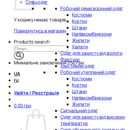
Спецодяг
Робочий демісезонний одяг
Костюми
У кошику немає товарів.
Куртки
Штани
Повернутись в магазин
Напівкомбінезони
Жилети
Products search
Халати
Одяг для захисту від вологи
Фартухи
Мінімальне замовлення
250 грн.
Хімстійкий одяг
Робочий утеплений одяг
UA
Костюми
ru
Куртки
Штани
Увійти / Реєстрація
Напівкомбінезони
Жилети
0.00
грн
Сигнальний одяг
Одяг для захисту від високих
температур
Одяг обмеженого терміну дії