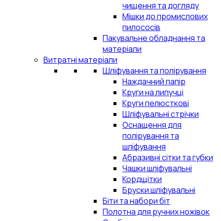
чищення та догляду
Мішки до промислових
пилососів
Пакувальне обладнання та
матеріали
Витратні матеріали
Шліфування та полірування
Наждачний папір
Круги на липучці
Круги пелюсткові
Шліфувальні стрічки
Оснащення для
полірування та
шліфування
Абразивні сітки та губки
Чашки шліфувальні
Кордщітки
Бруски шліфувальні
Біти та набори біт
Полотна для ручних ножівок