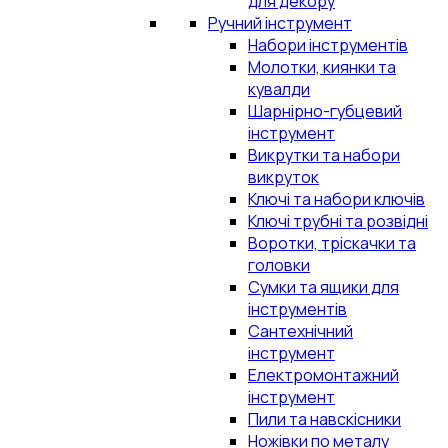
для декору
Ручний інструмент
Набори інструментів
Молотки, киянки та
кувалди
Шарнірно-губцевий
інструмент
Викрутки та набори
викруток
Ключі та набори ключів
Ключі трубні та розвідні
Воротки, тріскачки та
головки
Сумки та ящики для
інструментів
Сантехнічний
інструмент
Електромонтажний
інструмент
Пили та навскісники
Ножівки по металу