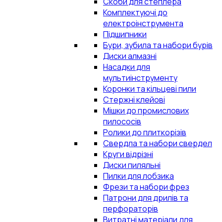
Скоби для степлера
Комплектуючі до
електроінструмента
Підшипники
Бури, зубила та набори бурів
Диски алмазні
Насадки для
мультиінструменту
Коронки та кільцеві пили
Стержні клейові
Мішки до промислових
пилососів
Ролики до плиткорізів
Свердла та набори свердел
Круги відрізні
Диски пиляльні
Пилки для лобзика
Фрези та набори фрез
Патрони для дрилів та
перфораторів
Витратні матеріали для