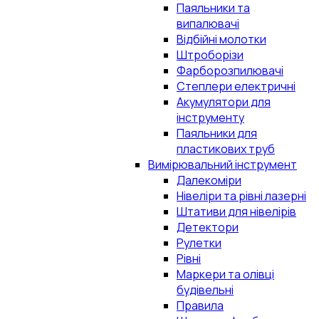
Паяльники та
випалювачі
Відбійні молотки
Штроборізи
Фарборозпилювачі
Степлери електричні
Акумулятори для
інструменту
Паяльники для
пластикових труб
Вимірювальний інструмент
Далекоміри
Нівеліри та рівні лазерні
Штативи для нівелірів
Детектори
Рулетки
Рівні
Маркери та олівці
будівельні
Правила