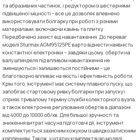
та абразивних частинок, і редуктором із шестернями
підвищеної міцності – все це дозволяє впевнено
використовувати болгарку при роботі з різними
матеріалами, включаючи камінь та плитку.
Передбачено захист від навантаження. До переваг
моделі Sturmax AGM95125PE варто віднести наявність
константної електроніки – завдяки цьому, оберти на
валу шпинделя під впливом навантаження не
зменшуються і залишаються постійними – це
благотворно впливає на якість і ефективність роботи.
Крiм того, інструмент має систему плавного пуску, що
запобігає стартовому ривку болгарки при запуску і
сприяє тривалому терміну служби колекторного вузла,
а також електронне регулювання обертів в діапазоні
від 4000 до 10000 об/хв. Для більшої зручності та
зниження витрат часу на підготовчі дії, інструмент
комплектується захисним кожухом із швидкозатискним
кріпленням. Також, у штатну комплектацію моделі