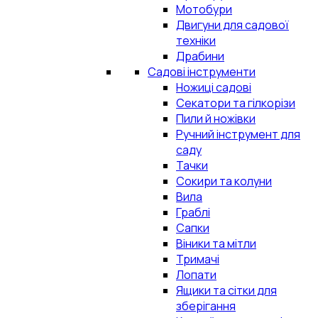
Мотобури
Двигуни для садової
техніки
Драбини
Садові інструменти
Ножиці садові
Секатори та гілкорізи
Пили й ножівки
Ручний інструмент для
саду
Тачки
Сокири та колуни
Вила
Граблі
Сапки
Віники та мітли
Тримачі
Лопати
Ящики та сітки для
зберігання