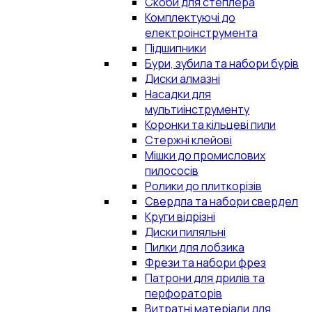
Скоби для степлера
Комплектуючі до
електроінструмента
Підшипники
Бури, зубила та набори бурів
Диски алмазні
Насадки для
мультиінструменту
Коронки та кільцеві пили
Стержні клейові
Мішки до промислових
пилососів
Ролики до плиткорізів
Свердла та набори свердел
Круги відрізні
Диски пиляльні
Пилки для лобзика
Фрези та набори фрез
Патрони для дрилів та
перфораторів
Витратні матеріали для