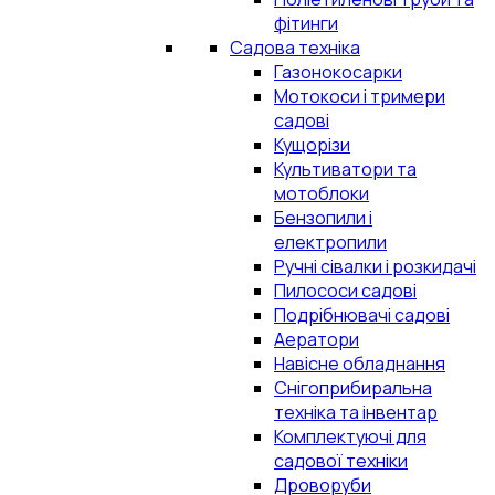
фітинги
Садова техніка
Газонокосарки
Мотокоси і тримери
садові
Кущорізи
Культиватори та
мотоблоки
Бензопили і
електропили
Ручні сівалки і розкидачі
Пилососи садові
Подрібнювачі садові
Аератори
Навісне обладнання
Снігоприбиральна
техніка та інвентар
Комплектуючі для
садової техніки
Дроворуби