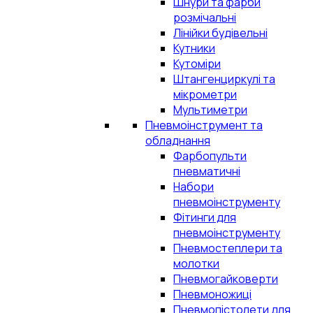
Шнури та фарби
розмічальні
Лінійки будівельні
Кутники
Кутоміри
Штангенциркулі та
мікрометри
Мультиметри
Пневмоінструмент та
обладнання
Фарбопульти
пневматичні
Набори
пневмоінструменту
Фітинги для
пневмоінструменту
Пневмостеплери та
молотки
Пневмогайковерти
Пневмоножиці
Пневмопістолети для