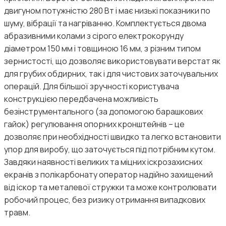
двигуном потужністю 280 Вт і має низькі показники по
шуму, вібрації та нагріванню. Комплектується двома
абразивними колами з сірого електрокорунду
діаметром 150 мм і товщиною 16 мм, з різним типом
зернистості, що дозволяє використовувати верстат як
для грубих обдирних, так і для чистових заточувальних
операцій. Для більшої зручності користувача
конструкцією передбачена можливість
безінструментального (за допомогою барашкових
гайок) регулювання опорних кронштейнів – це
дозволяє при необхідності швидко та легко встановити
упор для виробу, що заточується під потрібним кутом.
Завдяки наявності великих та міцних іскрозахисних
екранів з полікарбонату оператор надійно захищений
від іскор та металевої стружки та може контролювати
робочий процес, без ризику отримання випадкових
травм.