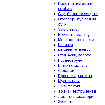
Полотна для ручних
ножівок
Струбцини та лещата
Степлери будівельні
ручні
Заклепники
Ножиці по металу
Монтажні пістолети
Напилки
Мітчики та плашки
Стамески, долото
Рубанки ручні
Щітки по металу
Склорізи
Присоски для скла
Мультитули
Лінзи та лупи
Тримачі інструментів
Ломи та цвяходери
Зубила