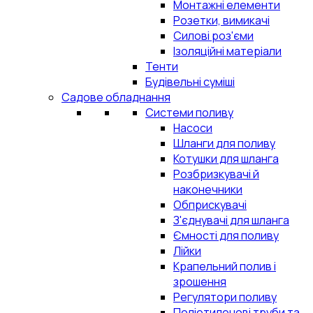
Монтажні елементи
Розетки, вимикачі
Силові роз'єми
Ізоляційні матеріали
Тенти
Будівельні суміші
Садове обладнання
Системи поливу
Насоси
Шланги для поливу
Котушки для шланга
Розбризкувачі й
наконечники
Обприскувачі
З'єднувачі для шланга
Ємності для поливу
Лійки
Крапельний полив і
зрошення
Регулятори поливу
Поліетиленові труби та