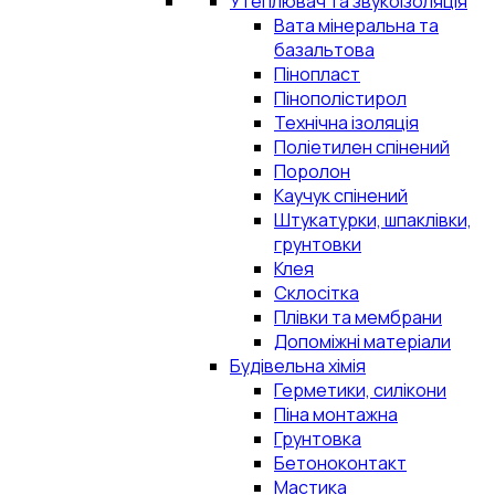
Утеплювач та звукоізоляція
Вата мінеральна та
базальтова
Пінопласт
Пінополістирол
Технічна ізоляція
Поліетилен спінений
Поролон
Каучук спінений
Штукатурки, шпаклівки,
грунтовки
Клея
Склосітка
Плівки та мембрани
Допоміжні матеріали
Будівельна хімія
Герметики, силікони
Піна монтажна
Грунтовка
Бетоноконтакт
Мастика