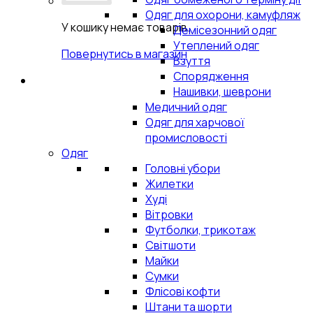
Одяг для охорони, камуфляж
У кошику немає товарів.
Демісезонний одяг
Утеплений одяг
Повернутись в магазин
Взуття
Спорядження
Нашивки, шеврони
Медичний одяг
Одяг для харчової
промисловості
Одяг
Головні убори
Жилетки
Худі
Вітровки
Футболки, трикотаж
Світшоти
Майки
Сумки
Флісові кофти
Штани та шорти