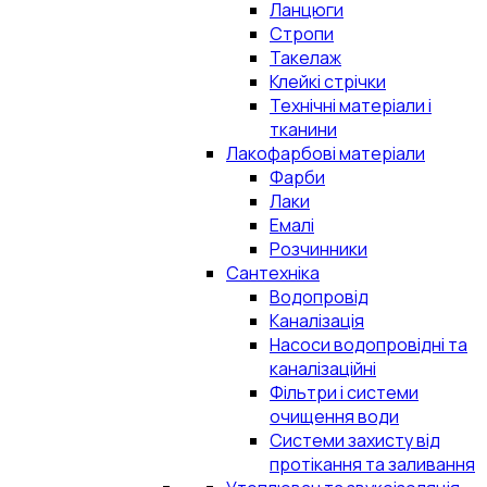
Ланцюги
Стропи
Такелаж
Клейкі стрічки
Технічні матеріали і
тканини
Лакофарбові матеріали
Фарби
Лаки
Емалі
Розчинники
Сантехніка
Водопровід
Каналізація
Насоси водопровідні та
каналізаційні
Фільтри і системи
очищення води
Системи захисту від
протікання та заливання