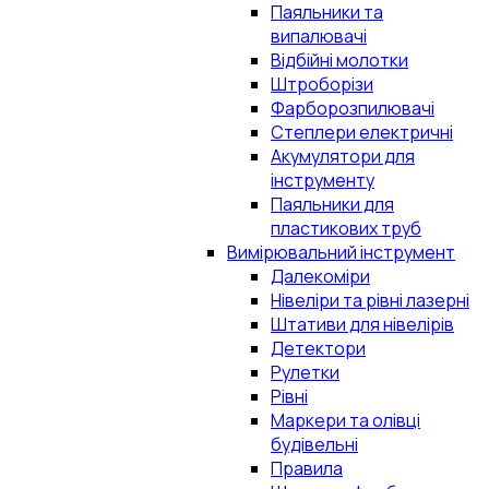
Паяльники та
випалювачі
Відбійні молотки
Штроборізи
Фарборозпилювачі
Степлери електричні
Акумулятори для
інструменту
Паяльники для
пластикових труб
Вимірювальний інструмент
Далекоміри
Нівеліри та рівні лазерні
Штативи для нівелірів
Детектори
Рулетки
Рівні
Маркери та олівці
будівельні
Правила