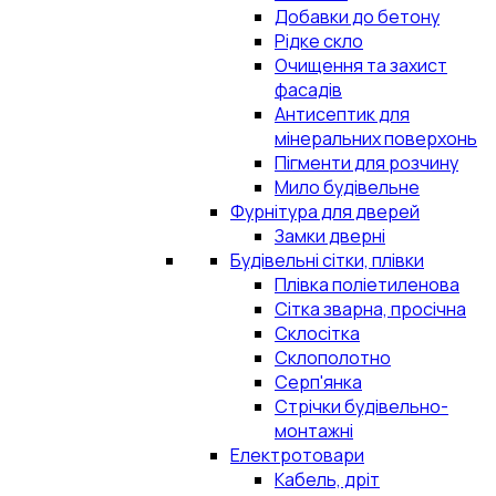
Добавки до бетону
Рідке скло
Очищення та захист
фасадів
Антисептик для
мінеральних поверхонь
Пігменти для розчину
Мило будівельне
Фурнітура для дверей
Замки дверні
Будівельні сітки, плівки
Плівка поліетиленова
Сітка зварна, просічна
Склосітка
Склополотно
Серп'янка
Стрічки будівельно-
монтажні
Електротовари
Кабель, дріт