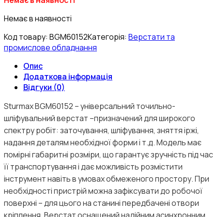
Немає в наявності
Код товару:
BGM60152
Категорія:
Верстати та
промислове обладнання
Опис
Додаткова інформація
Відгуки (0)
Sturmax BGM60152 – універсальний точильно-
шліфувальний верстат –призначений для широкого
спектру робіт: заточування, шліфування, зняття іржі,
надання деталям необхідної форми і т.д. Модель має
помірні габаритні розміри, що гарантує зручність під час
її транспортування i дає можливість розмістити
інструмент навіть в умовах обмеженого простору. При
необхідності пристрій можна зафіксувати до робочої
поверхні – для цього на станині передбачені отвори
кріплення. Верстат оснащений надійним асинхронним