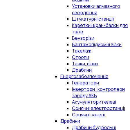
Установки алмазного
свердління
Штукатурні станції
Каретки і кран-балки для
талів
Бензорізи
Вантажопідйомні візки
Такелаж
Стропи
Тачки, візки
Драбини
Енергозабезпечення
Генератори
Інвертори і контролери
заряду АКБ
Акумулятори гелеві
Сонячні електростанції
Сонячні панелі
Драбини
Драбини будівельні