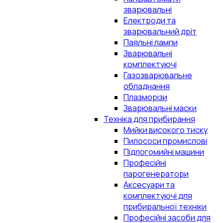
зварювальні
Електроди та
зварювальний дріт
Паяльні лампи
Зварювальні
комплектуючі
Газозварювальне
обладнання
Плазморізи
Зварювальні маски
Техніка для прибирання
Мийки високого тиску
Пилососи промислові
Підлогомийні машини
Професійні
парогенератори
Аксесуари та
комплектуючі для
прибиральної техніки
Професійні засоби для