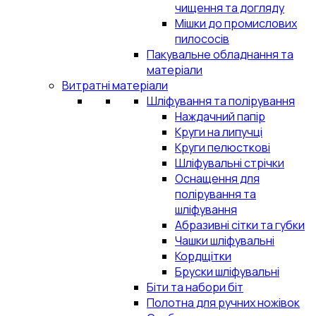
чищення та догляду
Мішки до промислових
пилососів
Пакувальне обладнання та
матеріали
Витратні матеріали
Шліфування та полірування
Наждачний папір
Круги на липучці
Круги пелюсткові
Шліфувальні стрічки
Оснащення для
полірування та
шліфування
Абразивні сітки та губки
Чашки шліфувальні
Кордщітки
Бруски шліфувальні
Біти та набори біт
Полотна для ручних ножівок