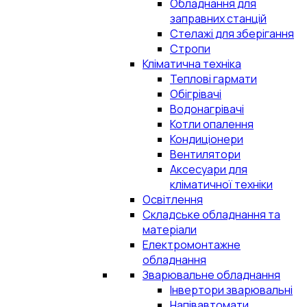
Обладнання для
заправних станцій
Стелажі для зберігання
Стропи
Кліматична техніка
Теплові гармати
Обігрівачі
Водонагрівачі
Котли опалення
Кондиціонери
Вентилятори
Аксесуари для
кліматичної техніки
Освітлення
Складське обладнання та
матеріали
Електромонтажне
обладнання
Зварювальне обладнання
Інвертори зварювальні
Напівавтомати