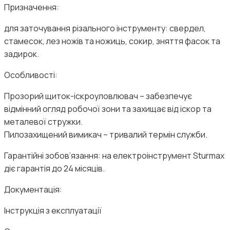
Призначення:
для заточування різального інструменту: свердел,
стамесок, лез ножів та ножиць, сокир, зняття фасок та
задирок.
Особливості:
Прозорий щиток-іскроуловлювач – забезпечує
відмінний огляд робочої зони та захищає від іскор та
металевої стружки.
Пилозахищений вимикач – тривалий термін служби.
Гарантійні зобов’язання: на електроінструмент Sturmax
діє гарантія до 24 місяців.
Документація:
Інструкція з експлуатації