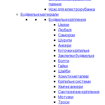
паяння
Ножі для електрорубанка
Будівельні матеріали
Будівельні кріплення
Цвяхи
Дюбелі
Саморізи
Шурупи
Анкери
Куточки кріпильні
Заклепки будівельні
Болти
Гайки
Шайби
Хомути металеві
Кріпильні системи
Хімічні анкери
Сантехнічне кріплення
Мотузки
Троси