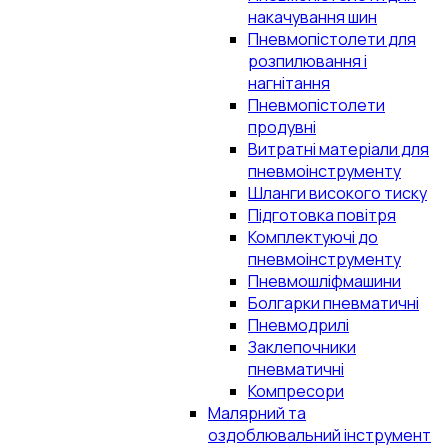
накачування шин
Пневмопістолети для
розпилювання і
нагнітання
Пневмопістолети
продувні
Витратні матеріали для
пневмоінструменту
Шланги високого тиску
Підготовка повітря
Комплектуючі до
пневмоінструменту
Пневмошліфмашини
Болгарки пневматичні
Пневмодрилі
Заклепочники
пневматичні
Компресори
Малярний та
оздоблювальний інструмент