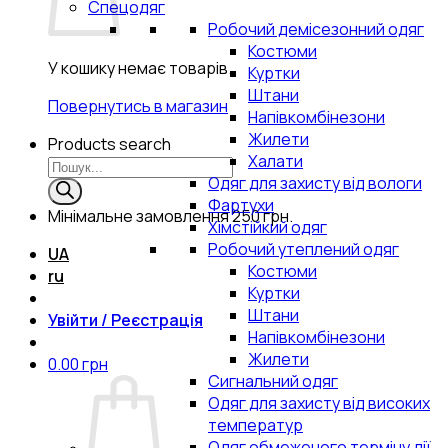
Спецодяг
Робочий демісезонний одяг
Костюми
У кошику немає товарів.
Куртки
Штани
Повернутись в магазин
Напівкомбінезони
Жилети
Products search
Халати
Одяг для захисту від вологи
Фартухи
Мінімальне замовлення
250 грн.
Хімстійкий одяг
Робочий утеплений одяг
UA
Костюми
ru
Куртки
Штани
Увійти / Реєстрація
Напівкомбінезони
Жилети
0.00
грн
Сигнальний одяг
Одяг для захисту від високих
температур
Одяг обмеженого терміну дії