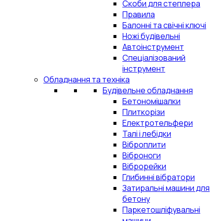
Скоби для степлера
Правила
Балонні та свічні ключі
Ножі будівельні
Автоінструмент
Спеціалізований
інструмент
Обладнання та техніка
Будівельне обладнання
Бетономішалки
Плиткорізи
Електротельфери
Талі і лебідки
Віброплити
Віброноги
Віброрейки
Глибинні вібратори
Затиральні машини для
бетону
Паркетошліфувальні
машини