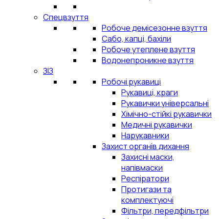
Спецвзуття
Робоче демісезонне взуття
Сабо, капці, бахіли
Робоче утеплене взуття
Водонепроникне взуття
ЗІЗ
Робочі рукавиці
Рукавиці, краги
Рукавички універсальні
Хімічно-стійкі рукавички
Медичні рукавички
Нарукавники
Захист органів дихання
Захисні маски,
напівмаски
Респіратори
Протигази та
комплектуючі
Фільтри, передфільтри