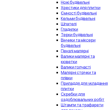
Ножі будівельні
Хрестики для плитки
Ємності будівельні
Кельми будівельні
Шпателі
Гладилки
Терки будівельні
Вінчики та міксери
будівельні
Пензлі малярні
Валики малярні та
кюветки
Валики голчасті
Малярні стрічки та
плівки
Приладдя для укладання
плитки
Скребки для
оздоблювальних робіт
Штампи та трафарети