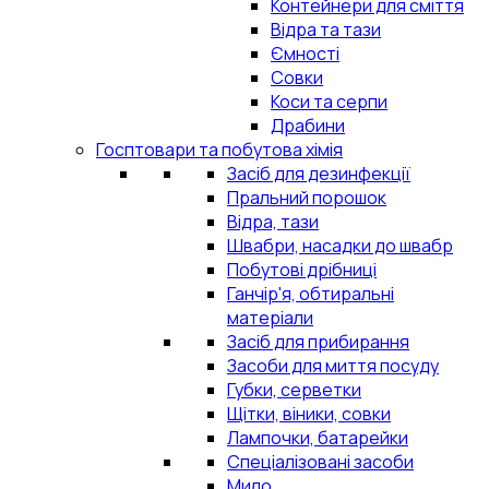
Контейнери для сміття
Відра та тази
Ємності
Совки
Коси та серпи
Драбини
Госптовари та побутова хімія
Засіб для дезинфекції
Пральний порошок
Відра, тази
Швабри, насадки до швабр
Побутові дрібниці
Ганчір'я, обтиральні
матеріали
Засіб для прибирання
Засоби для миття посуду
Губки, серветки
Щітки, віники, совки
Лампочки, батарейки
Спеціалізовані засоби
Мило