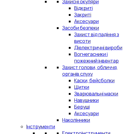
Захисні окуляри
Відкриті
Закриті
Аксесуари
Засоби безпеки
Захист від падіння з
висоти
Діелектричні вироби
Вогнегасники і
пожежний інвентар
Захист голови, обличчя,
органів слуху
Каски, бейсболки
Щитки
Зварювальні маски
Навушники
Беруші
Аксесуари
Наколінники
Інструменти
Електроінструменти