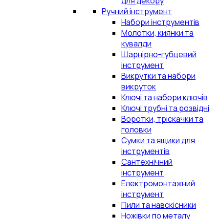
для декору
Ручний інструмент
Набори інструментів
Молотки, киянки та
кувалди
Шарнірно-губцевий
інструмент
Викрутки та набори
викруток
Ключі та набори ключів
Ключі трубні та розвідні
Воротки, тріскачки та
головки
Сумки та ящики для
інструментів
Сантехнічний
інструмент
Електромонтажний
інструмент
Пили та навскісники
Ножівки по металу