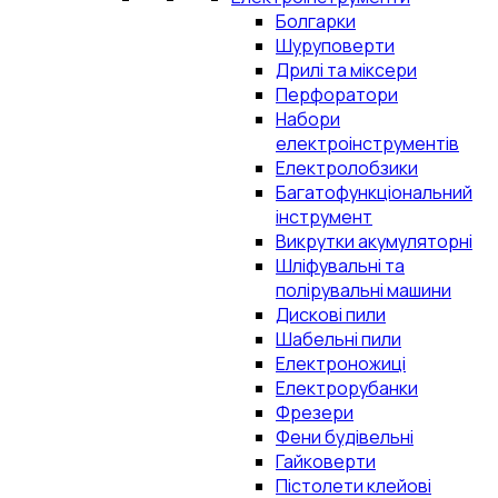
Болгарки
Шуруповерти
Дрилі та міксери
Перфоратори
Набори
електроінструментів
Електролобзики
Багатофункціональний
інструмент
Викрутки акумуляторні
Шліфувальні та
полірувальні машини
Дискові пили
Шабельні пили
Електроножиці
Електрорубанки
Фрезери
Фени будівельні
Гайковерти
Пістолети клейові