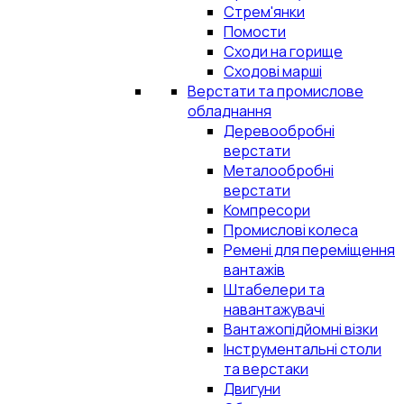
Стрем'янки
Помости
Сходи на горище
Сходові марші
Верстати та промислове
обладнання
Деревообробні
верстати
Металообробні
верстати
Компресори
Промислові колеса
Ремені для переміщення
вантажів
Штабелери та
навантажувачі
Вантажопідйомні візки
Інструментальні столи
та верстаки
Двигуни