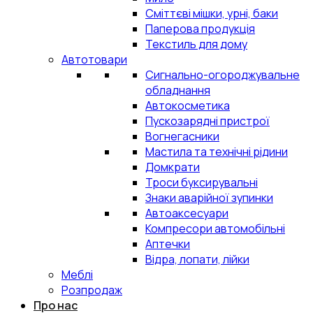
Сміттєві мішки, урні, баки
Паперова продукція
Текстиль для дому
Автотовари
Сигнально-огороджувальне
обладнання
Автокосметика
Пускозарядні пристрої
Вогнегасники
Мастила та технічні рідини
Домкрати
Троси буксирувальні
Знаки аварійної зупинки
Автоаксесуари
Компресори автомобільні
Аптечки
Відра, лопати, лійки
Меблі
Розпродаж
Про нас