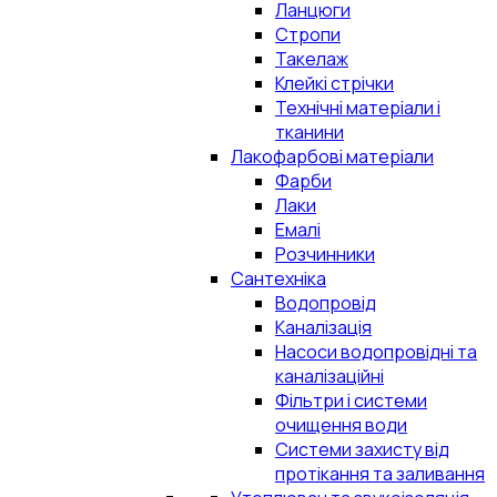
Ланцюги
Стропи
Такелаж
Клейкі стрічки
Технічні матеріали і
тканини
Лакофарбові матеріали
Фарби
Лаки
Емалі
Розчинники
Сантехніка
Водопровід
Каналізація
Насоси водопровідні та
каналізаційні
Фільтри і системи
очищення води
Системи захисту від
протікання та заливання