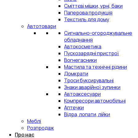
Сміттєві мішки, урні, баки
Паперова продукція
Текстиль для дому
Автотовари
Сигнально-огороджувальне
обладнання
Автокосметика
Пускозарядні пристрої
Вогнегасники
Мастила та технічні рідини
Домкрати
Троси буксирувальні
Знаки аварійної зупинки
Автоаксесуари
Компресори автомобільні
Аптечки
Відра, лопати, лійки
Меблі
Розпродаж
Про нас