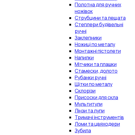
Полотна для ручних
ножівок
Струбцини та лещата
Степлери будівельні
ручні
Заклепники
Ножиці по металу
Монтажні пістолети
Напилки
Мітчики та плашки
Стамески, долото
Рубанки ручні
Щітки по металу
Склорізи
Присоски для скла
Мультитули
Лінзи та лупи
Тримачі інструментів
Ломи та цвяходери
Зубила