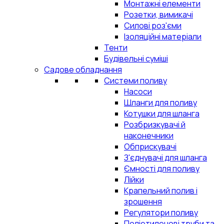
Монтажні елементи
Розетки, вимикачі
Силові роз'єми
Ізоляційні матеріали
Тенти
Будівельні суміші
Садове обладнання
Системи поливу
Насоси
Шланги для поливу
Котушки для шланга
Розбризкувачі й
наконечники
Обприскувачі
З'єднувачі для шланга
Ємності для поливу
Лійки
Крапельний полив і
зрошення
Регулятори поливу
Поліетиленові труби та