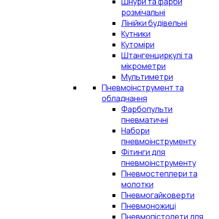
Шнури та фарби
розмічальні
Лінійки будівельні
Кутники
Кутоміри
Штангенциркулі та
мікрометри
Мультиметри
Пневмоінструмент та
обладнання
Фарбопульти
пневматичні
Набори
пневмоінструменту
Фітинги для
пневмоінструменту
Пневмостеплери та
молотки
Пневмогайковерти
Пневмоножиці
Пневмопістолети для