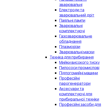
зварювальні
Електроди та
зварювальний дріт
Паяльні лампи
Зварювальні
комплектуючі
Газозварювальне
обладнання
Плазморізи
Зварювальні маски
Техніка для прибирання
Мийки високого тиску
Пилососи промислові
Підлогомийні машини
Професійні
парогенератори
Аксесуари та
комплектуючі для
прибиральної техніки
Професійні засоби для