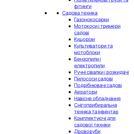
фітинги
Садова техніка
Газонокосарки
Мотокоси і тримери
садові
Кущорізи
Культиватори та
мотоблоки
Бензопили і
електропили
Ручні сівалки і розкидачі
Пилососи садові
Подрібнювачі садові
Аератори
Навісне обладнання
Снігоприбиральна
техніка та інвентар
Комплектуючі для
садової техніки
Дроворуби