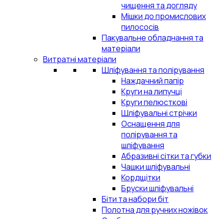
чищення та догляду
Мішки до промислових
пилососів
Пакувальне обладнання та
матеріали
Витратні матеріали
Шліфування та полірування
Наждачний папір
Круги на липучці
Круги пелюсткові
Шліфувальні стрічки
Оснащення для
полірування та
шліфування
Абразивні сітки та губки
Чашки шліфувальні
Кордщітки
Бруски шліфувальні
Біти та набори біт
Полотна для ручних ножівок