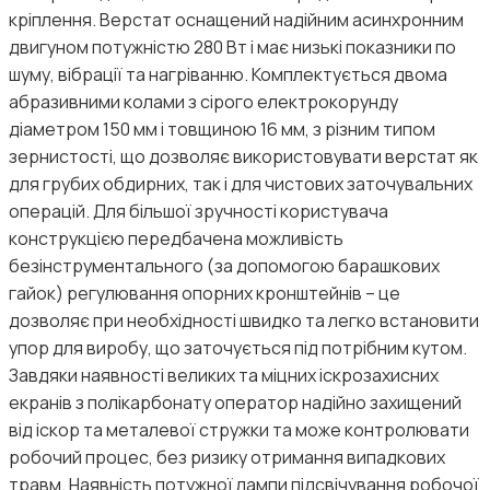
кріплення. Верстат оснащений надійним асинхронним
двигуном потужністю 280 Вт і має низькі показники по
шуму, вібрації та нагріванню. Комплектується двома
абразивними колами з сірого електрокорунду
діаметром 150 мм і товщиною 16 мм, з різним типом
зернистості, що дозволяє використовувати верстат як
для грубих обдирних, так і для чистових заточувальних
операцій. Для більшої зручності користувача
конструкцією передбачена можливість
безінструментального (за допомогою барашкових
гайок) регулювання опорних кронштейнів – це
дозволяє при необхідності швидко та легко встановити
упор для виробу, що заточується під потрібним кутом.
Завдяки наявності великих та міцних іскрозахисних
екранів з полікарбонату оператор надійно захищений
від іскор та металевої стружки та може контролювати
робочий процес, без ризику отримання випадкових
травм. Наявність потужної лампи підсвічування робочої