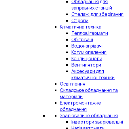
Обладнання для
заправних станцій
Стелажі для зберігання
Стропи
Кліматична техніка
Теплові гармати
Обігрівачі
Водонагрівачі
Котли опалення
Кондиціонери
Вентилятори
Аксесуари для
кліматичної техніки
Освітлення
Складське обладнання та
матеріали
Електромонтажне
обладнання
Зварювальне обладнання
Інвертори зварювальні
Напівавтомати