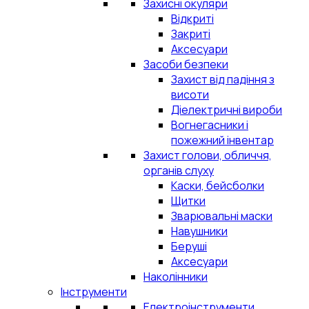
Захисні окуляри
Відкриті
Закриті
Аксесуари
Засоби безпеки
Захист від падіння з
висоти
Діелектричні вироби
Вогнегасники і
пожежний інвентар
Захист голови, обличчя,
органів слуху
Каски, бейсболки
Щитки
Зварювальні маски
Навушники
Беруші
Аксесуари
Наколінники
Інструменти
Електроінструменти