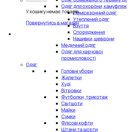
Одяг для охорони, камуфляж
У кошику немає товарів.
Демісезонний одяг
Утеплений одяг
Повернутись в магазин
Взуття
Спорядження
Нашивки, шеврони
Медичний одяг
Одяг для харчової
промисловості
Одяг
Головні убори
Жилетки
Худі
Вітровки
Футболки, трикотаж
Світшоти
Майки
Сумки
Флісові кофти
Штани та шорти