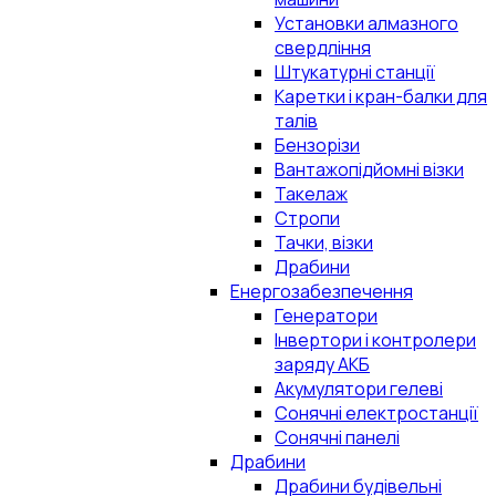
Установки алмазного
свердління
Штукатурні станції
Каретки і кран-балки для
талів
Бензорізи
Вантажопідйомні візки
Такелаж
Стропи
Тачки, візки
Драбини
Енергозабезпечення
Генератори
Інвертори і контролери
заряду АКБ
Акумулятори гелеві
Сонячні електростанції
Сонячні панелі
Драбини
Драбини будівельні