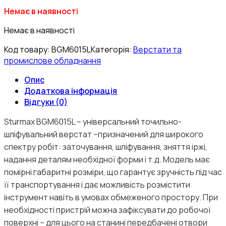
Немає в наявності
Немає в наявності
Код товару:
BGM6015L
Категорія:
Верстати та
промислове обладнання
Опис
Додаткова інформація
Відгуки (0)
Sturmax BGM6015L – універсальний точильно-
шліфувальний верстат –призначений для широкого
спектру робіт: заточування, шліфування, зняття іржі,
надання деталям необхідної форми і т.д. Модель має
помірні габаритні розміри, що гарантує зручність під час
її транспортування i дає можливість розмістити
інструмент навіть в умовах обмеженого простору. При
необхідності пристрій можна зафіксувати до робочої
поверхні – для цього на станині передбачені отвори