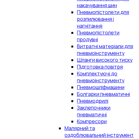
накачування шин
Пневмопістолети для
розпилювання і
нагнітання
Пневмопістолети
продувні
Витратні матеріали для
пневмоінструменту
Шланги високого тиску
Підготовка повітря
Комплектуючі до
пневмоінструменту
Пневмошліфмашини
Болгарки пневматичні
Пневмодрилі
Заклепочники
пневматичні
Компресори
Малярний та
оздоблювальний інструмент