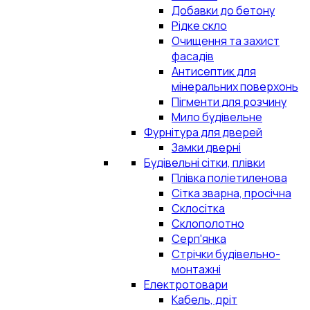
Добавки до бетону
Рідке скло
Очищення та захист
фасадів
Антисептик для
мінеральних поверхонь
Пігменти для розчину
Мило будівельне
Фурнітура для дверей
Замки дверні
Будівельні сітки, плівки
Плівка поліетиленова
Сітка зварна, просічна
Склосітка
Склополотно
Серп'янка
Стрічки будівельно-
монтажні
Електротовари
Кабель, дріт