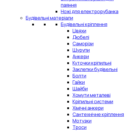
паяння
Ножі для електрорубанка
Будівельні матеріали
Будівельні кріплення
Цвяхи
Дюбелі
Саморізи
Шурупи
Анкери
Куточки кріпильні
Заклепки будівельні
Болти
Гайки
Шайби
Хомути металеві
Кріпильні системи
Хімічні анкери
Сантехнічне кріплення
Мотузки
Троси