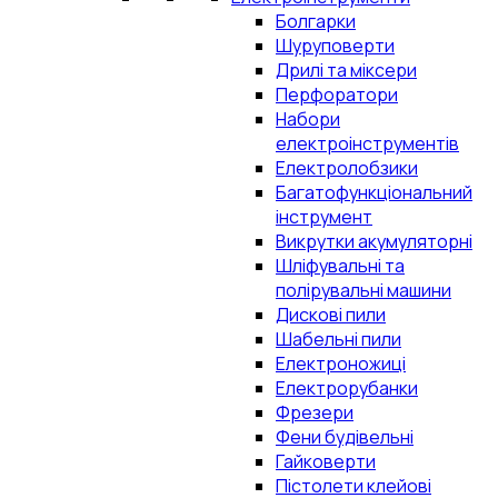
Болгарки
Шуруповерти
Дрилі та міксери
Перфоратори
Набори
електроінструментів
Електролобзики
Багатофункціональний
інструмент
Викрутки акумуляторні
Шліфувальні та
полірувальні машини
Дискові пили
Шабельні пили
Електроножиці
Електрорубанки
Фрезери
Фени будівельні
Гайковерти
Пістолети клейові