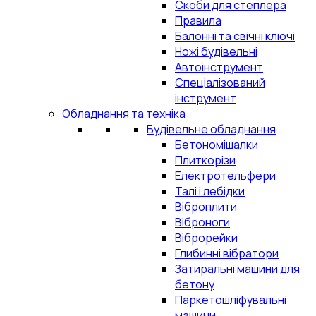
Скоби для степлера
Правила
Балонні та свічні ключі
Ножі будівельні
Автоінструмент
Спеціалізований
інструмент
Обладнання та техніка
Будівельне обладнання
Бетономішалки
Плиткорізи
Електротельфери
Талі і лебідки
Віброплити
Віброноги
Віброрейки
Глибинні вібратори
Затиральні машини для
бетону
Паркетошліфувальні
машини