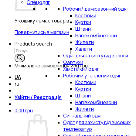
Спецодяг
Робочий демісезонний одяг
Костюми
У кошику немає товарів.
Куртки
Штани
Повернутись в магазин
Напівкомбінезони
Жилети
Products search
Халати
Одяг для захисту від вологи
Фартухи
Мінімальне замовлення
250 грн.
Хімстійкий одяг
Робочий утеплений одяг
UA
Костюми
ru
Куртки
Штани
Увійти / Реєстрація
Напівкомбінезони
Жилети
0.00
грн
Сигнальний одяг
Одяг для захисту від високих
температур
Одяг обмеженого терміну дії