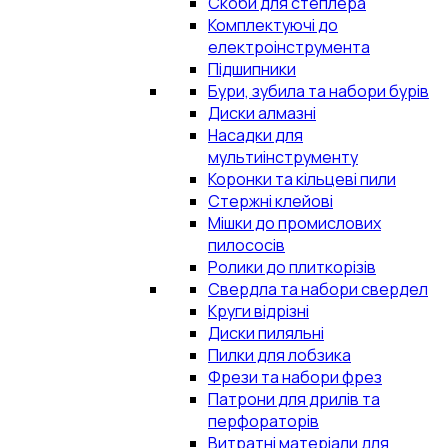
Скоби для степлера
Комплектуючі до
електроінструмента
Підшипники
Бури, зубила та набори бурів
Диски алмазні
Насадки для
мультиінструменту
Коронки та кільцеві пили
Стержні клейові
Мішки до промислових
пилососів
Ролики до плиткорізів
Свердла та набори свердел
Круги відрізні
Диски пиляльні
Пилки для лобзика
Фрези та набори фрез
Патрони для дрилів та
перфораторів
Витратні матеріали для