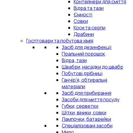
Контейнери для сміття
Відра та тази
Ємності
Совки
Коси та серпи
Драбини
Госптовари та побутова хімія
Засіб для дезинфекції
Пральний порошок
Відра, тази
Швабри, насадки до швабр
Побутові дрібниці
Ганчір'я, обтиральні
матеріали
Засіб для прибирання
Засоби для миття посуду
Губки, серветки
Щітки, віники, совки
Лампочки, батарейки
Спеціалізовані засоби
Мило