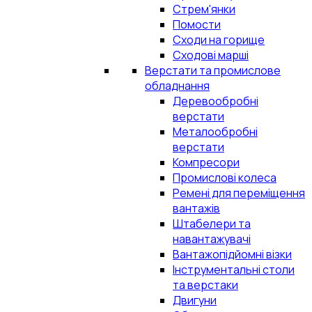
Стрем'янки
Помости
Сходи на горище
Сходові марші
Верстати та промислове
обладнання
Деревообробні
верстати
Металообробні
верстати
Компресори
Промислові колеса
Ремені для переміщення
вантажів
Штабелери та
навантажувачі
Вантажопідйомні візки
Інструментальні столи
та верстаки
Двигуни