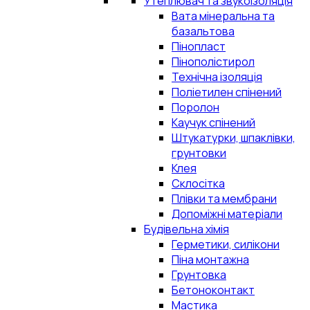
Утеплювач та звукоізоляція
Вата мінеральна та
базальтова
Пінопласт
Пінополістирол
Технічна ізоляція
Поліетилен спінений
Поролон
Каучук спінений
Штукатурки, шпаклівки,
грунтовки
Клея
Склосітка
Плівки та мембрани
Допоміжні матеріали
Будівельна хімія
Герметики, силікони
Піна монтажна
Грунтовка
Бетоноконтакт
Мастика