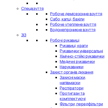
Спецвзуття
Робоче демісезонне взуття
Сабо, капці, бахіли
Робоче утеплене взуття
Водонепроникне взуття
ЗІЗ
Робочі рукавиці
Рукавиці, краги
Рукавички універсальні
Хімічно-стійкі рукавички
Медичні рукавички
Нарукавники
Захист органів дихання
Захисні маски,
напівмаски
Респіратори
Протигази та
комплектуючі
Фільтри, передфільтри