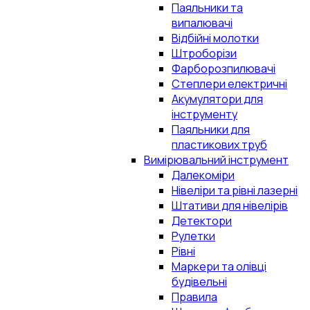
Паяльники та
випалювачі
Відбійні молотки
Штроборізи
Фарборозпилювачі
Степлери електричні
Акумулятори для
інструменту
Паяльники для
пластикових труб
Вимірювальний інструмент
Далекоміри
Нівеліри та рівні лазерні
Штативи для нівелірів
Детектори
Рулетки
Рівні
Маркери та олівці
будівельні
Правила