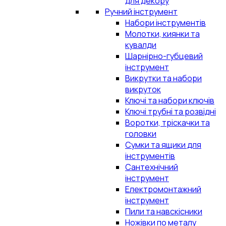
для декору
Ручний інструмент
Набори інструментів
Молотки, киянки та
кувалди
Шарнірно-губцевий
інструмент
Викрутки та набори
викруток
Ключі та набори ключів
Ключі трубні та розвідні
Воротки, тріскачки та
головки
Сумки та ящики для
інструментів
Сантехнічний
інструмент
Електромонтажний
інструмент
Пили та навскісники
Ножівки по металу