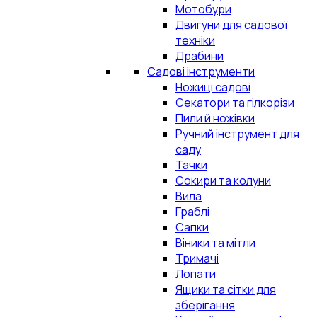
Мотобури
Двигуни для садової
техніки
Драбини
Садові інструменти
Ножиці садові
Секатори та гілкорізи
Пили й ножівки
Ручний інструмент для
саду
Тачки
Сокири та колуни
Вила
Граблі
Сапки
Віники та мітли
Тримачі
Лопати
Ящики та сітки для
зберігання