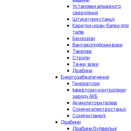
Установки алмазного
свердління
Штукатурні станції
Каретки і кран-балки для
талів
Бензорізи
Вантажопідйомні візки
Такелаж
Стропи
Тачки, візки
Драбини
Енергозабезпечення
Генератори
Інвертори і контролери
заряду АКБ
Акумулятори гелеві
Сонячні електростанції
Сонячні панелі
Драбини
Драбини будівельні