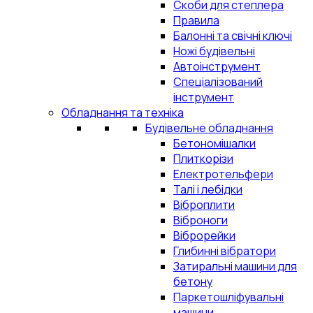
Скоби для степлера
Правила
Балонні та свічні ключі
Ножі будівельні
Автоінструмент
Спеціалізований
інструмент
Обладнання та техніка
Будівельне обладнання
Бетономішалки
Плиткорізи
Електротельфери
Талі і лебідки
Віброплити
Віброноги
Віброрейки
Глибинні вібратори
Затиральні машини для
бетону
Паркетошліфувальні
машини