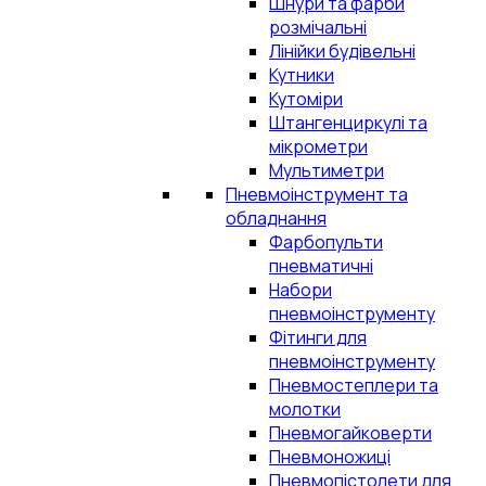
Шнури та фарби
розмічальні
Лінійки будівельні
Кутники
Кутоміри
Штангенциркулі та
мікрометри
Мультиметри
Пневмоінструмент та
обладнання
Фарбопульти
пневматичні
Набори
пневмоінструменту
Фітинги для
пневмоінструменту
Пневмостеплери та
молотки
Пневмогайковерти
Пневмоножиці
Пневмопістолети для