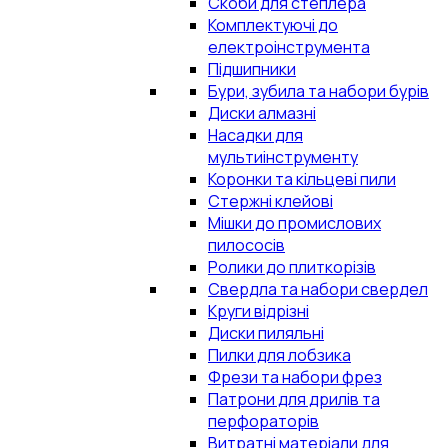
Скоби для степлера
Комплектуючі до
електроінструмента
Підшипники
Бури, зубила та набори бурів
Диски алмазні
Насадки для
мультиінструменту
Коронки та кільцеві пили
Стержні клейові
Мішки до промислових
пилососів
Ролики до плиткорізів
Свердла та набори свердел
Круги відрізні
Диски пиляльні
Пилки для лобзика
Фрези та набори фрез
Патрони для дрилів та
перфораторів
Витратні матеріали для