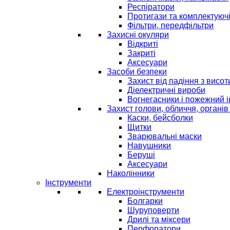
Респіратори
Протигази та комплектуюч
Фільтри, передфільтри
Захисні окуляри
Відкриті
Закриті
Аксесуари
Засоби безпеки
Захист від падіння з висот
Діелектричні вироби
Вогнегасники і пожежний 
Захист голови, обличчя, органів
Каски, бейсболки
Щитки
Зварювальні маски
Навушники
Беруші
Аксесуари
Наколінники
Інструменти
Електроінструменти
Болгарки
Шуруповерти
Дрилі та міксери
Перфоратори