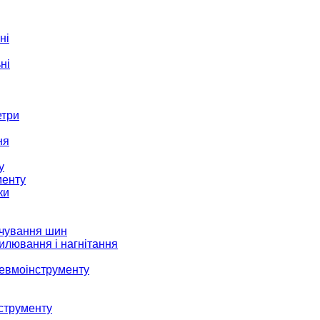
ні
ні
етри
ня
у
менту
ки
ачування шин
илювання і нагнітання
невмоінструменту
струменту