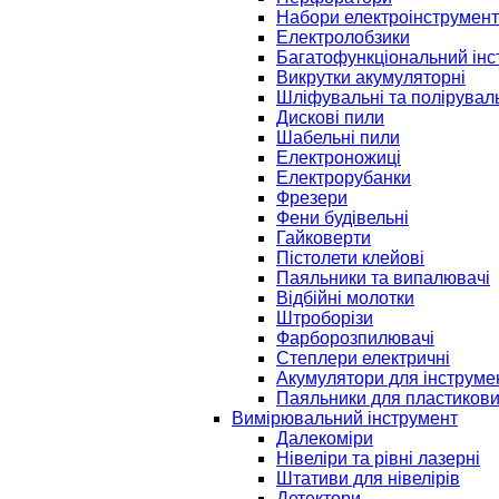
Набори електроінструмент
Електролобзики
Багатофункціональний інс
Викрутки акумуляторні
Шліфувальні та полірувал
Дискові пили
Шабельні пили
Електроножиці
Електрорубанки
Фрезери
Фени будівельні
Гайковерти
Пістолети клейові
Паяльники та випалювачі
Відбійні молотки
Штроборізи
Фарборозпилювачі
Степлери електричні
Акумулятори для інструме
Паяльники для пластикови
Вимірювальний інструмент
Далекоміри
Нівеліри та рівні лазерні
Штативи для нівелірів
Детектори