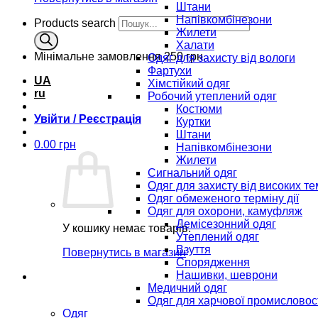
Штани
Напівкомбінезони
Products search
Жилети
Халати
Мінімальне замовлення
250 грн.
Одяг для захисту від вологи
Фартухи
UA
Хімстійкий одяг
ru
Робочий утеплений одяг
Костюми
Увійти / Реєстрація
Куртки
Штани
0.00
грн
Напівкомбінезони
Жилети
Сигнальний одяг
Одяг для захисту від високих т
Одяг обмеженого терміну дії
Одяг для охорони, камуфляж
Демісезонний одяг
У кошику немає товарів.
Утеплений одяг
Взуття
Повернутись в магазин
Спорядження
Нашивки, шеврони
Медичний одяг
Одяг для харчової промисловос
Одяг