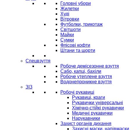
Головні убори
Жилетки
Худі
Вітровки
Футболки, трикотаж
Світшоти
Майки
Сумки
Флісові кофти
Штани та шорти
Спецвзуття
Робоче демісезонне взуття
Сабо, капці, бахіли
Робоче утеплене взуття
Водонепроникне взуття
ЗІЗ
Робочі рукавиці
Рукавиці, краги
Рукавички універсальні
Хімічно-стійкі рукавички
Медичні рукавички
Нарукавники
Захист органів дихання
Захисні маски, напівмаски