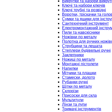
Викрутки та набори викрут
Ключі та набори ключів
Ключі трубні та розвідні
Воротки, тріскачки та голо
Сумки та ящики для інстру
Сантехнічний інструмент
Електромонтажний інстру
Пили та навскісники
Ножівки по металу
Полотна для ручних ножів
Струбцини та лещата
Степлери будівельні ручні
Заклепники
Ножиці по металу
Монтажні пістолети
Напилки
Мітчики та плашки
Стамески, долото
Рубанки ручні
Щітки по металу
Склорізи
Присоски для скла
Мультитули
Лінзи та лупи
Тримачі інструментів