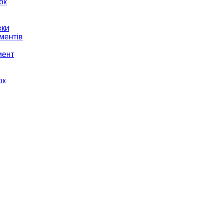
ок
вки
ментів
мент
ок