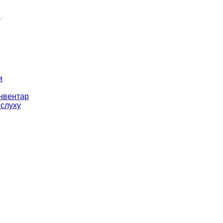
і
и
інвентар
 слуху