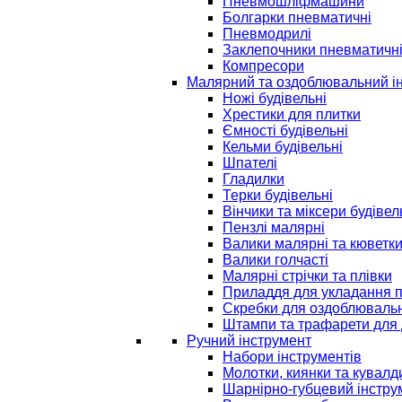
Пневмошліфмашини
Болгарки пневматичні
Пневмодрилі
Заклепочники пневматичн
Компресори
Малярний та оздоблювальний і
Ножі будівельні
Хрестики для плитки
Ємності будівельні
Кельми будівельні
Шпателі
Гладилки
Терки будівельні
Вінчики та міксери будівел
Пензлі малярні
Валики малярні та кюветк
Валики голчасті
Малярні стрічки та плівки
Приладдя для укладання 
Скребки для оздоблювальн
Штампи та трафарети для 
Ручний інструмент
Набори інструментів
Молотки, киянки та кувалд
Шарнірно-губцевий інстру