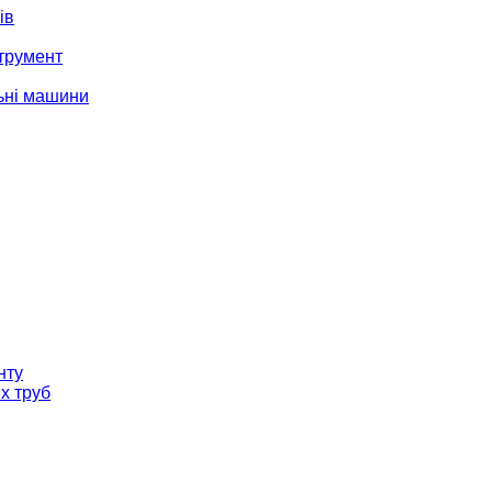
ів
трумент
ьні машини
нту
х труб