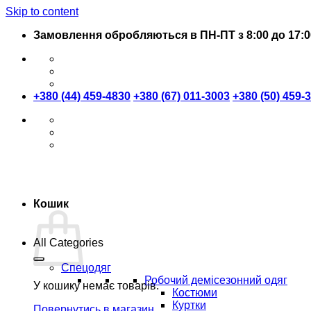
Skip to content
Замовлення обробляються в ПН-ПТ з 8:00 до 17:0
+380 (44) 459-4830
+380 (67) 011-3003
+380 (50) 459-
Кошик
All Categories
Спецодяг
Робочий демісезонний одяг
У кошику немає товарів.
Костюми
Куртки
Повернутись в магазин