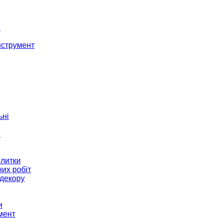
і
нструмент
ьні
и
плитки
их робіт
декору
и
мент