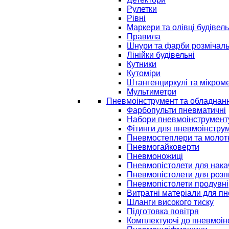
Рулетки
Рівні
Маркери та олівці будівель
Правила
Шнури та фарби розмічаль
Лінійки будівельні
Кутники
Кутоміри
Штангенциркулі та мікром
Мультиметри
Пневмоінструмент та обладнан
Фарбопульти пневматичні
Набори пневмоінструмент
Фітинги для пневмоінстру
Пневмостеплери та молот
Пневмогайковерти
Пневмоножиці
Пневмопістолети для нак
Пневмопістолети для розп
Пневмопістолети продувні
Витратні матеріали для п
Шланги високого тиску
Підготовка повітря
Комплектуючі до пневмоін