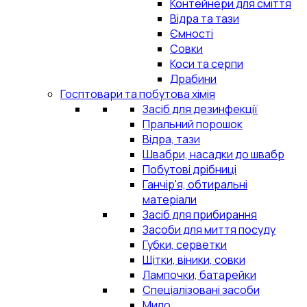
Контейнери для сміття
Відра та тази
Ємності
Совки
Коси та серпи
Драбини
Госптовари та побутова хімія
Засіб для дезинфекції
Пральний порошок
Відра, тази
Швабри, насадки до швабр
Побутові дрібниці
Ганчір'я, обтиральні
матеріали
Засіб для прибирання
Засоби для миття посуду
Губки, серветки
Щітки, віники, совки
Лампочки, батарейки
Спеціалізовані засоби
Мило