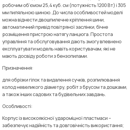
робочим об’ємом 25,4 куб. см (потужність 1200 Вт) і 305
мм пиляльною шиною. До числа особливостей моделі
можна віднести двошпилечне кріплення шини,
автоматичний привід повітряної заслінки, бічне
розміщення пристрою натягу ланцюга. Простота
управління та обслуговування дають змогу впевнено
експлуатувати модель навіть користувачам, які не
мають досвіду роботи з бензопилами.
Призначення:
для обрізки гілок та видалення сучків, розпилювання
колод невеликого діаметру, робіт з брусом та дошками,
а також інших садових та будівельних завдань.
Особливості:
Корпус із високоякісної удароміцної пластмаси –
забезпечує надійність та довговічність використання;