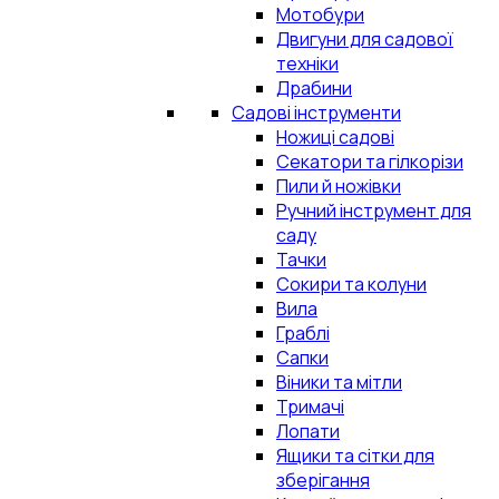
Мотобури
Двигуни для садової
техніки
Драбини
Садові інструменти
Ножиці садові
Секатори та гілкорізи
Пили й ножівки
Ручний інструмент для
саду
Тачки
Сокири та колуни
Вила
Граблі
Сапки
Віники та мітли
Тримачі
Лопати
Ящики та сітки для
зберігання