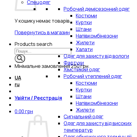
Спецодяг
Робочий демісезонний одяг
Костюми
У кошику немає товарів.
Куртки
Штани
Повернутись в магазин
Напівкомбінезони
Жилети
Products search
Халати
Одяг для захисту від вологи
Фартухи
Мінімальне замовлення
250 грн.
Хімстійкий одяг
Робочий утеплений одяг
UA
Костюми
ru
Куртки
Штани
Увійти / Реєстрація
Напівкомбінезони
Жилети
0.00
грн
Сигнальний одяг
Одяг для захисту від високих
температур
Одяг обмеженого терміну дії