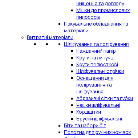
чищення та догляду
Мішки до промислових
пилососів
Пакувальне обладнання та
матеріали
Витратні матеріали
Шліфування та полірування
Наждачний папір
Круги на липучці
Круги пелюсткові
Шліфувальні стрічки
Оснащення для
полірування та
шліфування
Абразивні сітки та губки
Чашки шліфувальні
Кордщітки
Бруски шліфувальні
Біти та набори біт
Полотна для ручних ножівок