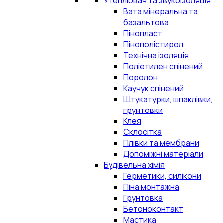
Утеплювач та звукоізоляція
Вата мінеральна та
базальтова
Пінопласт
Пінополістирол
Технічна ізоляція
Поліетилен спінений
Поролон
Каучук спінений
Штукатурки, шпаклівки,
грунтовки
Клея
Склосітка
Плівки та мембрани
Допоміжні матеріали
Будівельна хімія
Герметики, силікони
Піна монтажна
Грунтовка
Бетоноконтакт
Мастика