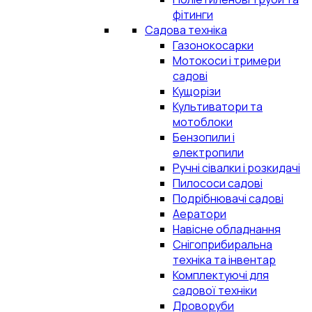
фітинги
Садова техніка
Газонокосарки
Мотокоси і тримери
садові
Кущорізи
Культиватори та
мотоблоки
Бензопили і
електропили
Ручні сівалки і розкидачі
Пилососи садові
Подрібнювачі садові
Аератори
Навісне обладнання
Снігоприбиральна
техніка та інвентар
Комплектуючі для
садової техніки
Дроворуби