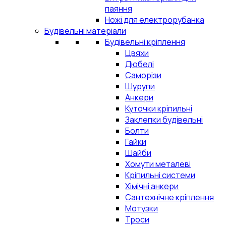
паяння
Ножі для електрорубанка
Будівельні матеріали
Будівельні кріплення
Цвяхи
Дюбелі
Саморізи
Шурупи
Анкери
Куточки кріпильні
Заклепки будівельні
Болти
Гайки
Шайби
Хомути металеві
Кріпильні системи
Хімічні анкери
Сантехнічне кріплення
Мотузки
Троси