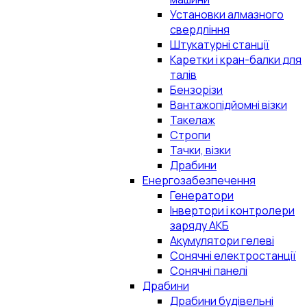
Установки алмазного
свердління
Штукатурні станції
Каретки і кран-балки для
талів
Бензорізи
Вантажопідйомні візки
Такелаж
Стропи
Тачки, візки
Драбини
Енергозабезпечення
Генератори
Інвертори і контролери
заряду АКБ
Акумулятори гелеві
Сонячні електростанції
Сонячні панелі
Драбини
Драбини будівельні