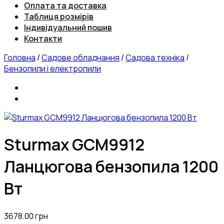
Оплата та доставка
Таблиця розмірів
Індивідуальний пошив
Контакти
Головна
/
Садове обладнання
/
Садова техніка
/
Бензопили і електропили
Sturmax GCM9912
Ланцюгова бензопила 1200
Вт
3678.00
грн