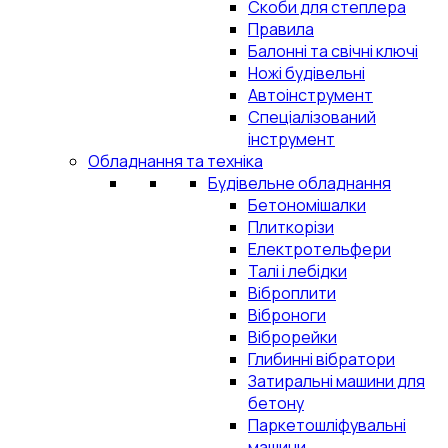
Скоби для степлера
Правила
Балонні та свічні ключі
Ножі будівельні
Автоінструмент
Спеціалізований
інструмент
Обладнання та техніка
Будівельне обладнання
Бетономішалки
Плиткорізи
Електротельфери
Талі і лебідки
Віброплити
Віброноги
Віброрейки
Глибинні вібратори
Затиральні машини для
бетону
Паркетошліфувальні
машини