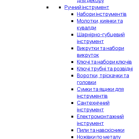
для декору
Ручний інструмент
Набори інструментів
Молотки, киянки та
кувалди
Шарнірно-губцевий
інструмент
Викрутки та набори
викруток
Ключі та набори ключів
Ключі трубні та розвідні
Воротки, тріскачки та
головки
Сумки та ящики для
інструментів
Сантехнічний
інструмент
Електромонтажний
інструмент
Пили та навскісники
Ножівки по металу