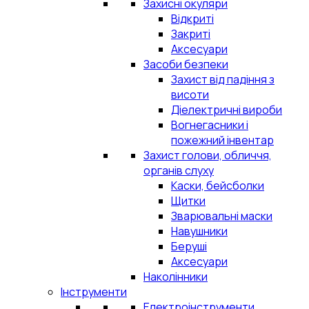
Захисні окуляри
Відкриті
Закриті
Аксесуари
Засоби безпеки
Захист від падіння з
висоти
Діелектричні вироби
Вогнегасники і
пожежний інвентар
Захист голови, обличчя,
органів слуху
Каски, бейсболки
Щитки
Зварювальні маски
Навушники
Беруші
Аксесуари
Наколінники
Інструменти
Електроінструменти