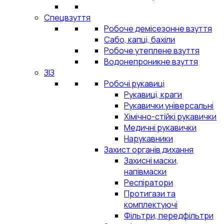
Спецвзуття
Робоче демісезонне взуття
Сабо, капці, бахіли
Робоче утеплене взуття
Водонепроникне взуття
ЗІЗ
Робочі рукавиці
Рукавиці, краги
Рукавички універсальні
Хімічно-стійкі рукавички
Медичні рукавички
Нарукавники
Захист органів дихання
Захисні маски,
напівмаски
Респіратори
Протигази та
комплектуючі
Фільтри, передфільтри