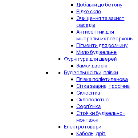
Добавки до бетону
Рідке скло
Очищення та захист
фасадів
Антисептик для
мінеральних поверхонь
Пігменти для розчину
Мило будівельне
Фурнітура для дверей
Замки дверні
Будівельні сітки, плівки
Плівка поліетиленова
Сітка зварна, просічна
Склосітка
Склополотно
Серп'янка
Стрічки будівельно-
монтажні
Електротовари
Кабель, дріт