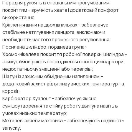
Передня рукоять із спеціальним прогумованим
покриттям – зручність хвата і додатковий комфорт
використання;
Кріплення шини на двох шпильках – забезпечує
стабільне натягування ланцюга, виключаючи
необхідність частого проміжного регулювання;
Посилена циліндро-поршнева група:
Хромо-нікелеве покриття робочої поверхні циліндра –
знижує ймовірність пошкодження стінок циліндра при
недостатньому змащенні або перегріві;
Шатун із захисним обмідненим напиленням –
додатковий захист від впливу високих температур та
корозії;
Карбюратор Хуалонг – забезпечує якісне
сумішоутворення та стійку роботу двигуна навіть в
умовах низьких температур;
Металеві зачепи маховика – забезпечують надійність
запуску;