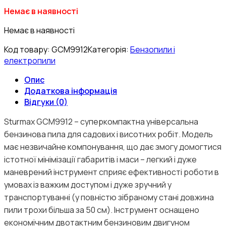
Немає в наявності
Немає в наявності
Код товару:
GCM9912
Категорія:
Бензопили і
електропили
Опис
Додаткова інформація
Відгуки (0)
Sturmax GCM9912 – суперкомпактна універсальна
бензинова пила для садових і висотних робіт. Модель
має незвичайне компонування, що дає змогу домогтися
істотної мінімізації габаритів і маси – легкий і дуже
маневрений інструмент сприяє ефективності роботи в
умовах із важким доступом і дуже зручний у
транспортуванні (у повністю зібраному стані довжина
пили трохи більша за 50 см). Інструмент оснащено
економічним двотактним бензиновим двигуном