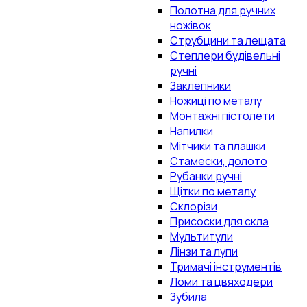
Полотна для ручних
ножівок
Струбцини та лещата
Степлери будівельні
ручні
Заклепники
Ножиці по металу
Монтажні пістолети
Напилки
Мітчики та плашки
Стамески, долото
Рубанки ручні
Щітки по металу
Склорізи
Присоски для скла
Мультитули
Лінзи та лупи
Тримачі інструментів
Ломи та цвяходери
Зубила