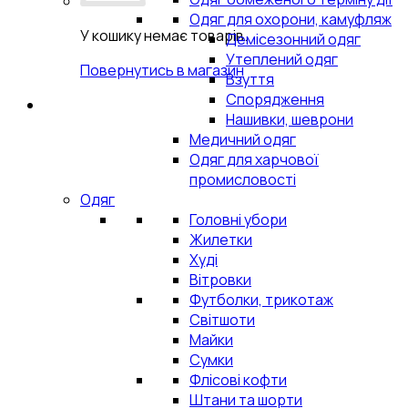
Одяг для охорони, камуфляж
У кошику немає товарів.
Демісезонний одяг
Утеплений одяг
Повернутись в магазин
Взуття
Спорядження
Нашивки, шеврони
Медичний одяг
Одяг для харчової
промисловості
Одяг
Головні убори
Жилетки
Худі
Вітровки
Футболки, трикотаж
Світшоти
Майки
Сумки
Флісові кофти
Штани та шорти