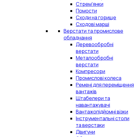
Стрем'янки
Помости
Сходи на горище
Сходові марші
Верстати та промислове
обладнання
Деревообробні
верстати
Металообробні
верстати
Компресори
Промислові колеса
Ремені для переміщення
вантажів
Штабелери та
навантажувачі
Вантажопідйомні візки
Інструментальні столи
та верстаки
Двигуни