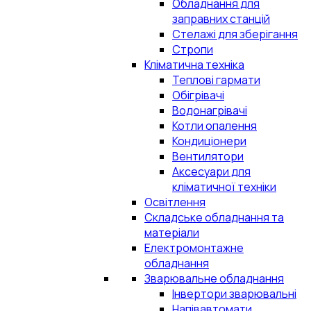
Обладнання для
заправних станцій
Стелажі для зберігання
Стропи
Кліматична техніка
Теплові гармати
Обігрівачі
Водонагрівачі
Котли опалення
Кондиціонери
Вентилятори
Аксесуари для
кліматичної техніки
Освітлення
Складське обладнання та
матеріали
Електромонтажне
обладнання
Зварювальне обладнання
Інвертори зварювальні
Напівавтомати