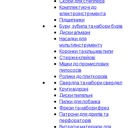
Скоби для степлера
Комплектуючі до
електроінструмента
Підшипники
Бури, зубила та набори бурів
Диски алмазні
Насадки для
мультиінструменту
Коронки та кільцеві пили
Стержні клейові
Мішки до промислових
пилососів
Ролики до плиткорізів
Свердла та набори свердел
Круги відрізні
Диски пиляльні
Пилки для лобзика
Фрези та набори фрез
Патрони для дрилів та
перфораторів
Витратні матеріали для