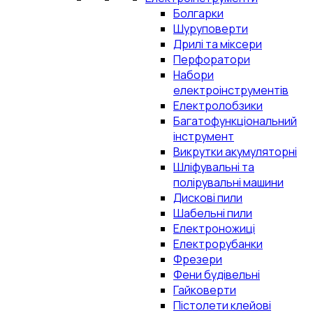
Болгарки
Шуруповерти
Дрилі та міксери
Перфоратори
Набори
електроінструментів
Електролобзики
Багатофункціональний
інструмент
Викрутки акумуляторні
Шліфувальні та
полірувальні машини
Дискові пили
Шабельні пили
Електроножиці
Електрорубанки
Фрезери
Фени будівельні
Гайковерти
Пістолети клейові