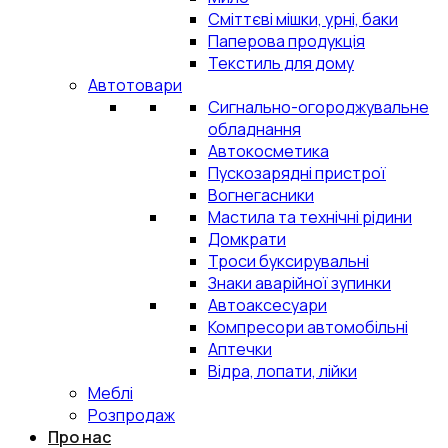
Сміттєві мішки, урні, баки
Паперова продукція
Текстиль для дому
Автотовари
Сигнально-огороджувальне
обладнання
Автокосметика
Пускозарядні пристрої
Вогнегасники
Мастила та технічні рідини
Домкрати
Троси буксирувальні
Знаки аварійної зупинки
Автоаксесуари
Компресори автомобільні
Аптечки
Відра, лопати, лійки
Меблі
Розпродаж
Про нас