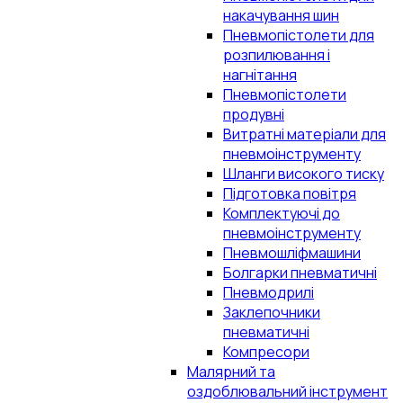
накачування шин
Пневмопістолети для
розпилювання і
нагнітання
Пневмопістолети
продувні
Витратні матеріали для
пневмоінструменту
Шланги високого тиску
Підготовка повітря
Комплектуючі до
пневмоінструменту
Пневмошліфмашини
Болгарки пневматичні
Пневмодрилі
Заклепочники
пневматичні
Компресори
Малярний та
оздоблювальний інструмент