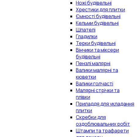
Ножі будівельні
Хрестики для плитки
Ємності будівельні
Кельми будівельні
Шпателі
Гладилки
Терки будівельні
Вінчики та міксери
будівельні
Пензлі малярні
Валики малярні та
кюветки
Валики голчасті
Малярні стрічки та
плівки
Приладдя для укладання
плитки
Скребки для
оздоблювальних робіт
Штампи та трафарети