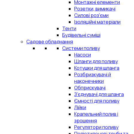
Монтажні елементи
Розетки, вимикачі
Силові роз'єми
Ізоляційні матеріали
Тенти
Будівельні суміші
Садове обладнання
Системи поливу
Насоси
Шланги для поливу
Котушки для шланга
Розбризкувачі й
наконечники
Обприскувачі
З'єднувачі для шланга
Ємності для поливу
Лійки
Крапельний полив і
зрошення
Регулятори поливу
Поліетиленові труби та