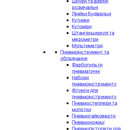
Шнури та фарби
розмічальні
Лінійки будівельні
Кутники
Кутоміри
Штангенциркулі та
мікрометри
Мультиметри
Пневмоінструмент та
обладнання
Фарбопульти
пневматичні
Набори
пневмоінструменту
Фітинги для
пневмоінструменту
Пневмостеплери та
молотки
Пневмогайковерти
Пневмоножиці
Пневмопістолети для