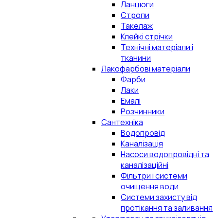
Ланцюги
Стропи
Такелаж
Клейкі стрічки
Технічні матеріали і
тканини
Лакофарбові матеріали
Фарби
Лаки
Емалі
Розчинники
Сантехніка
Водопровід
Каналізація
Насоси водопровідні та
каналізаційні
Фільтри і системи
очищення води
Системи захисту від
протікання та заливання