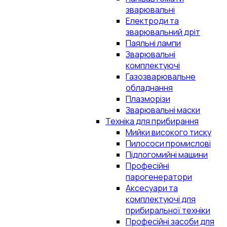
зварювальні
Електроди та
зварювальний дріт
Паяльні лампи
Зварювальні
комплектуючі
Газозварювальне
обладнання
Плазморізи
Зварювальні маски
Техніка для прибирання
Мийки високого тиску
Пилососи промислові
Підлогомийні машини
Професійні
парогенератори
Аксесуари та
комплектуючі для
прибиральної техніки
Професійні засоби для