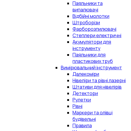
Паяльники та
випалювачі
Відбійні молотки
Штроборізи
Фарборозпилювачі
Степлери електричні
Акумулятори для
інструменту
Паяльники для
пластикових труб
Вимірювальний інструмент
Далекоміри
Нівеліри та рівні лазерні
Штативи для нівелірів
Детектори
Рулетки
Рівні
Маркери та олівці
будівельні
Правила