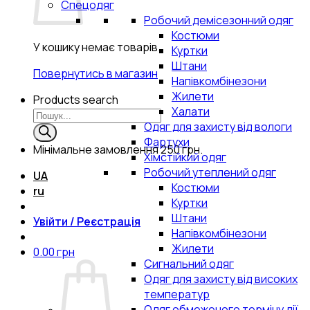
Спецодяг
Робочий демісезонний одяг
Костюми
У кошику немає товарів.
Куртки
Штани
Повернутись в магазин
Напівкомбінезони
Жилети
Products search
Халати
Одяг для захисту від вологи
Фартухи
Мінімальне замовлення
250 грн.
Хімстійкий одяг
Робочий утеплений одяг
UA
Костюми
ru
Куртки
Штани
Увійти / Реєстрація
Напівкомбінезони
Жилети
0.00
грн
Сигнальний одяг
Одяг для захисту від високих
температур
Одяг обмеженого терміну дії