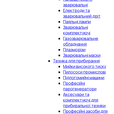
зварювальні
Електроди та
зварювальний дріт
Паяльні лампи
Зварювальні
комплектуючі
Газозварювальне
обладнання
Плазморізи
Зварювальні маски
Техніка для прибирання
Мийки високого тиску
Пилососи промислові
Підлогомийні машини
Професійні
парогенератори
Аксесуари та
комплектуючі для
прибиральної техніки
Професійні засоби для