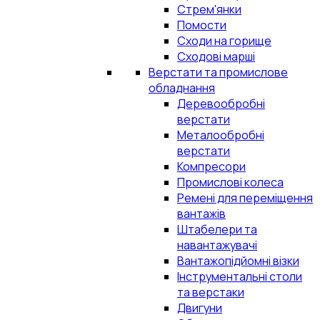
Стрем'янки
Помости
Сходи на горище
Сходові марші
Верстати та промислове
обладнання
Деревообробні
верстати
Металообробні
верстати
Компресори
Промислові колеса
Ремені для переміщення
вантажів
Штабелери та
навантажувачі
Вантажопідйомні візки
Інструментальні столи
та верстаки
Двигуни