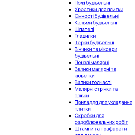
Ножі будівельні
Хрестики для плитки
Ємності будівельні
Кельми будівельні
Шпателі
Гладилки
Терки будівельні
Вінчики та міксери
будівельні
Пензлі малярні
Валики малярні та
кюветки
Валики голчасті
Малярні стрічки та
плівки
Приладдя для укладання
плитки
Скребки для
оздоблювальних робіт
Штампи та трафарети