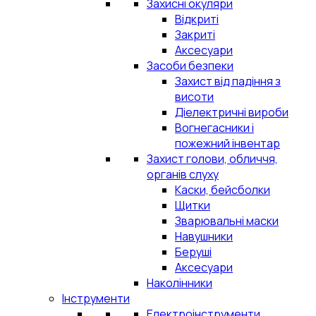
Захисні окуляри
Відкриті
Закриті
Аксесуари
Засоби безпеки
Захист від падіння з
висоти
Діелектричні вироби
Вогнегасники і
пожежний інвентар
Захист голови, обличчя,
органів слуху
Каски, бейсболки
Щитки
Зварювальні маски
Навушники
Беруші
Аксесуари
Наколінники
Інструменти
Електроінструменти