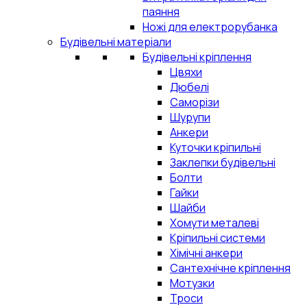
паяння
Ножі для електрорубанка
Будівельні матеріали
Будівельні кріплення
Цвяхи
Дюбелі
Саморізи
Шурупи
Анкери
Куточки кріпильні
Заклепки будівельні
Болти
Гайки
Шайби
Хомути металеві
Кріпильні системи
Хімічні анкери
Сантехнічне кріплення
Мотузки
Троси