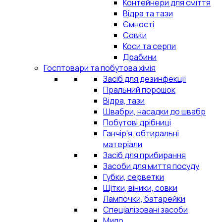
Контейнери для сміття
Відра та тази
Ємності
Совки
Коси та серпи
Драбини
Госптовари та побутова хімія
Засіб для дезинфекції
Пральний порошок
Відра, тази
Швабри, насадки до швабр
Побутові дрібниці
Ганчір'я, обтиральні
матеріали
Засіб для прибирання
Засоби для миття посуду
Губки, серветки
Щітки, віники, совки
Лампочки, батарейки
Спеціалізовані засоби
Мило