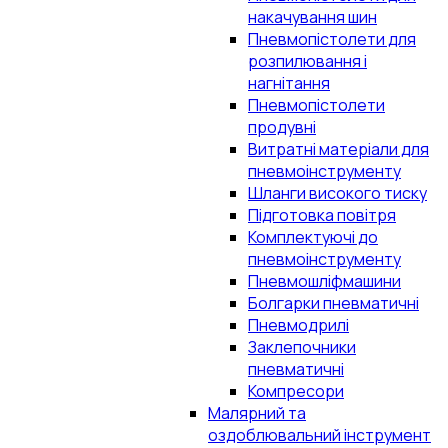
накачування шин
Пневмопістолети для
розпилювання і
нагнітання
Пневмопістолети
продувні
Витратні матеріали для
пневмоінструменту
Шланги високого тиску
Підготовка повітря
Комплектуючі до
пневмоінструменту
Пневмошліфмашини
Болгарки пневматичні
Пневмодрилі
Заклепочники
пневматичні
Компресори
Малярний та
оздоблювальний інструмент