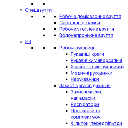
Спецвзуття
Робоче демісезонне взуття
Сабо, капці, бахіли
Робоче утеплене взуття
Водонепроникне взуття
ЗІЗ
Робочі рукавиці
Рукавиці, краги
Рукавички універсальні
Хімічно-стійкі рукавички
Медичні рукавички
Нарукавники
Захист органів дихання
Захисні маски,
напівмаски
Респіратори
Протигази та
комплектуючі
Фільтри, передфільтри