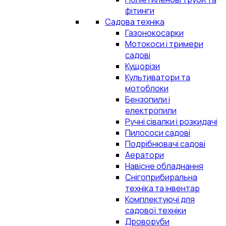
фітинги
Садова техніка
Газонокосарки
Мотокоси і тримери
садові
Кущорізи
Культиватори та
мотоблоки
Бензопили і
електропили
Ручні сівалки і розкидачі
Пилососи садові
Подрібнювачі садові
Аератори
Навісне обладнання
Снігоприбиральна
техніка та інвентар
Комплектуючі для
садової техніки
Дроворуби