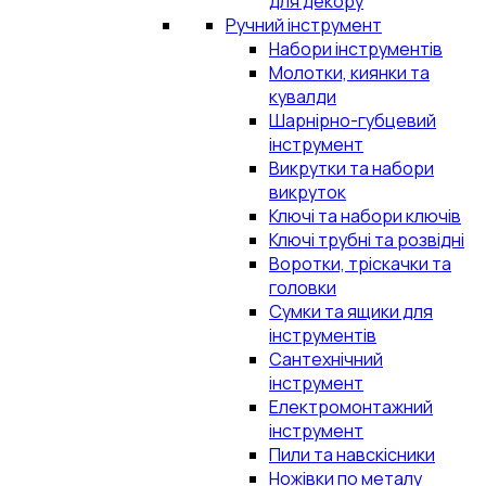
для декору
Ручний інструмент
Набори інструментів
Молотки, киянки та
кувалди
Шарнірно-губцевий
інструмент
Викрутки та набори
викруток
Ключі та набори ключів
Ключі трубні та розвідні
Воротки, тріскачки та
головки
Сумки та ящики для
інструментів
Сантехнічний
інструмент
Електромонтажний
інструмент
Пили та навскісники
Ножівки по металу