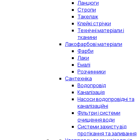
Ланцюги
Стропи
Такелаж
Клейкі стрічки
Технічні матеріали і
тканини
Лакофарбові матеріали
Фарби
Лаки
Емалі
Розчинники
Сантехніка
Водопровід
Каналізація
Насоси водопровідні та
каналізаційні
Фільтри і системи
очищення води
Системи захисту від
протікання та заливання