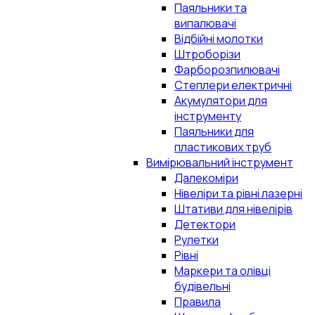
Паяльники та
випалювачі
Відбійні молотки
Штроборізи
Фарборозпилювачі
Степлери електричні
Акумулятори для
інструменту
Паяльники для
пластикових труб
Вимірювальний інструмент
Далекоміри
Нівеліри та рівні лазерні
Штативи для нівелірів
Детектори
Рулетки
Рівні
Маркери та олівці
будівельні
Правила