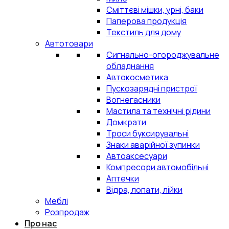
Сміттєві мішки, урні, баки
Паперова продукція
Текстиль для дому
Автотовари
Сигнально-огороджувальне
обладнання
Автокосметика
Пускозарядні пристрої
Вогнегасники
Мастила та технічні рідини
Домкрати
Троси буксирувальні
Знаки аварійної зупинки
Автоаксесуари
Компресори автомобільні
Аптечки
Відра, лопати, лійки
Меблі
Розпродаж
Про нас