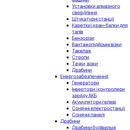
Установки алмазного
свердління
Штукатурні станції
Каретки і кран-балки для
талів
Бензорізи
Вантажопідйомні візки
Такелаж
Стропи
Тачки, візки
Драбини
Енергозабезпечення
Генератори
Інвертори і контролери
заряду АКБ
Акумулятори гелеві
Сонячні електростанції
Сонячні панелі
Драбини
Драбини будівельні