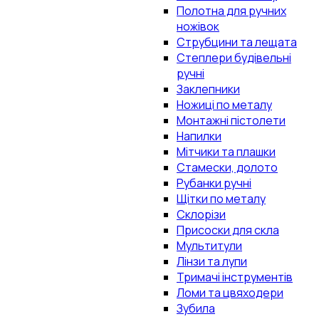
Полотна для ручних
ножівок
Струбцини та лещата
Степлери будівельні
ручні
Заклепники
Ножиці по металу
Монтажні пістолети
Напилки
Мітчики та плашки
Стамески, долото
Рубанки ручні
Щітки по металу
Склорізи
Присоски для скла
Мультитули
Лінзи та лупи
Тримачі інструментів
Ломи та цвяходери
Зубила