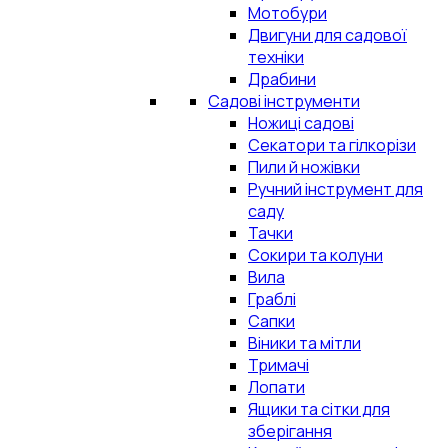
Мотобури
Двигуни для садової
техніки
Драбини
Садові інструменти
Ножиці садові
Секатори та гілкорізи
Пили й ножівки
Ручний інструмент для
саду
Тачки
Сокири та колуни
Вила
Граблі
Сапки
Віники та мітли
Тримачі
Лопати
Ящики та сітки для
зберігання