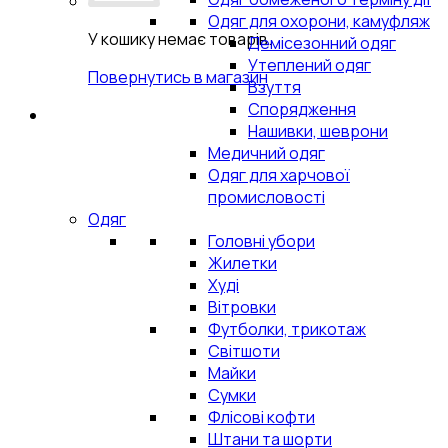
Одяг для охорони, камуфляж
У кошику немає товарів.
Демісезонний одяг
Утеплений одяг
Повернутись в магазин
Взуття
Спорядження
Нашивки, шеврони
Медичний одяг
Одяг для харчової
промисловості
Одяг
Головні убори
Жилетки
Худі
Вітровки
Футболки, трикотаж
Світшоти
Майки
Сумки
Флісові кофти
Штани та шорти