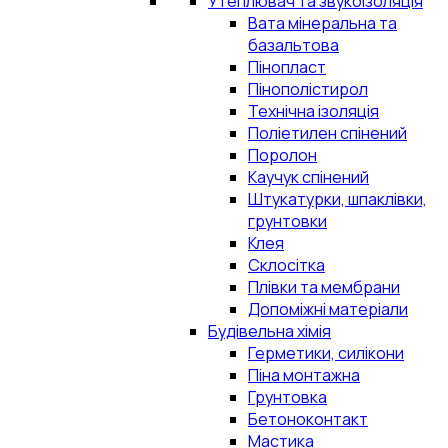
Утеплювач та звукоізоляція
Вата мінеральна та
базальтова
Пінопласт
Пінополістирол
Технічна ізоляція
Поліетилен спінений
Поролон
Каучук спінений
Штукатурки, шпаклівки,
грунтовки
Клея
Склосітка
Плівки та мембрани
Допоміжні матеріали
Будівельна хімія
Герметики, силікони
Піна монтажна
Грунтовка
Бетоноконтакт
Мастика