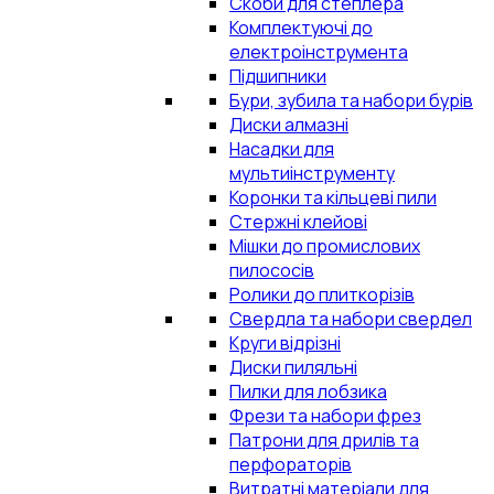
Скоби для степлера
Комплектуючі до
електроінструмента
Підшипники
Бури, зубила та набори бурів
Диски алмазні
Насадки для
мультиінструменту
Коронки та кільцеві пили
Стержні клейові
Мішки до промислових
пилососів
Ролики до плиткорізів
Свердла та набори свердел
Круги відрізні
Диски пиляльні
Пилки для лобзика
Фрези та набори фрез
Патрони для дрилів та
перфораторів
Витратні матеріали для