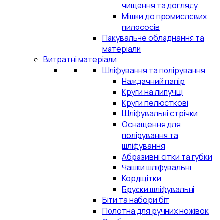
чищення та догляду
Мішки до промислових
пилососів
Пакувальне обладнання та
матеріали
Витратні матеріали
Шліфування та полірування
Наждачний папір
Круги на липучці
Круги пелюсткові
Шліфувальні стрічки
Оснащення для
полірування та
шліфування
Абразивні сітки та губки
Чашки шліфувальні
Кордщітки
Бруски шліфувальні
Біти та набори біт
Полотна для ручних ножівок