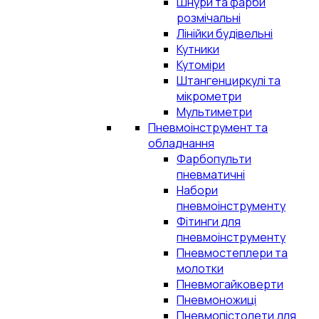
Шнури та фарби
розмічальні
Лінійки будівельні
Кутники
Кутоміри
Штангенциркулі та
мікрометри
Мультиметри
Пневмоінструмент та
обладнання
Фарбопульти
пневматичні
Набори
пневмоінструменту
Фітинги для
пневмоінструменту
Пневмостеплери та
молотки
Пневмогайковерти
Пневмоножиці
Пневмопістолети для