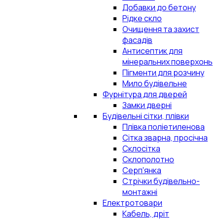
Добавки до бетону
Рідке скло
Очищення та захист
фасадів
Антисептик для
мінеральних поверхонь
Пігменти для розчину
Мило будівельне
Фурнітура для дверей
Замки дверні
Будівельні сітки, плівки
Плівка поліетиленова
Сітка зварна, просічна
Склосітка
Склополотно
Серп'янка
Стрічки будівельно-
монтажні
Електротовари
Кабель, дріт