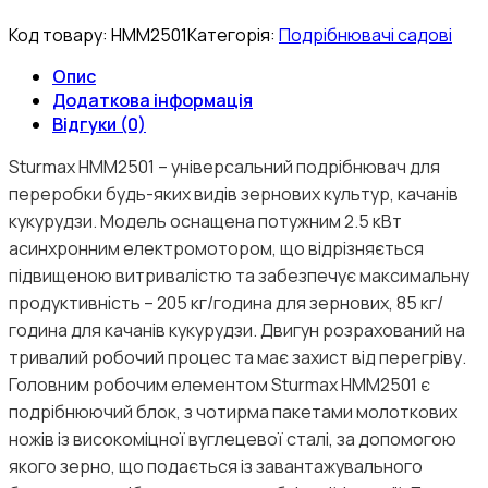
Код товару:
HMM2501
Категорія:
Подрібнювачі садові
Опис
Додаткова інформація
Відгуки (0)
Sturmax HMM2501 – універсальний подрібнювач для
переробки будь-яких видів зернових культур, качанів
кукурудзи. Модель оснащена потужним 2.5 кВт
асинхронним електромотором, що відрізняється
підвищеною витривалістю та забезпечує максимальну
продуктивність – 205 кг/година для зернових, 85 кг/
година для качанів кукурудзи. Двигун розрахований на
тривалий робочий процес та має захист від перегріву.
Головним робочим елементом Sturmax HMM2501 є
подрібнюючий блок, з чотирма пакетами молоткових
ножів із високоміцної вуглецевої сталі, за допомогою
якого зерно, що подається із завантажувального