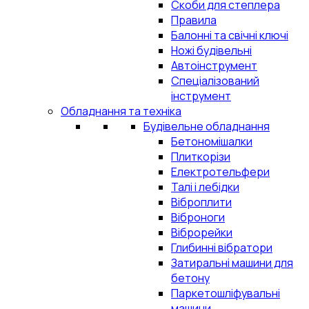
Скоби для степлера
Правила
Балонні та свічні ключі
Ножі будівельні
Автоінструмент
Спеціалізований
інструмент
Обладнання та техніка
Будівельне обладнання
Бетономішалки
Плиткорізи
Електротельфери
Талі і лебідки
Віброплити
Віброноги
Віброрейки
Глибинні вібратори
Затиральні машини для
бетону
Паркетошліфувальні
машини