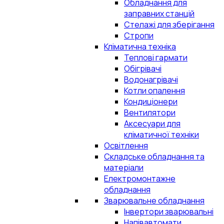
Обладнання для
заправних станцій
Стелажі для зберігання
Стропи
Кліматична техніка
Теплові гармати
Обігрівачі
Водонагрівачі
Котли опалення
Кондиціонери
Вентилятори
Аксесуари для
кліматичної техніки
Освітлення
Складське обладнання та
матеріали
Електромонтажне
обладнання
Зварювальне обладнання
Інвертори зварювальні
Напівавтомати