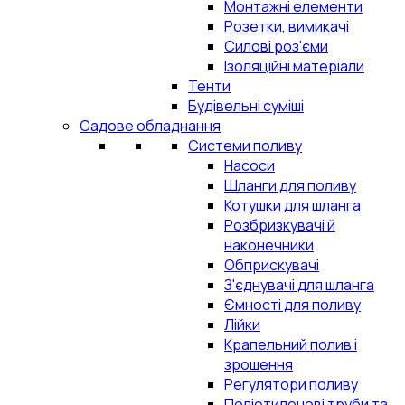
Монтажні елементи
Розетки, вимикачі
Силові роз'єми
Ізоляційні матеріали
Тенти
Будівельні суміші
Садове обладнання
Системи поливу
Насоси
Шланги для поливу
Котушки для шланга
Розбризкувачі й
наконечники
Обприскувачі
З'єднувачі для шланга
Ємності для поливу
Лійки
Крапельний полив і
зрошення
Регулятори поливу
Поліетиленові труби та