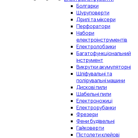
Болгарки
Шуруповерти
Дрилі та міксери
Перфоратори
Набори
електроінструментів
Електролобзики
Багатофункціональний
інструмент
Викрутки акумуляторні
Шліфувальні та
полірувальні машини
Дискові пили
Шабельні пили
Електроножиці
Електрорубанки
Фрезери
Фени будівельні
Гайковерти
Пістолети клейові