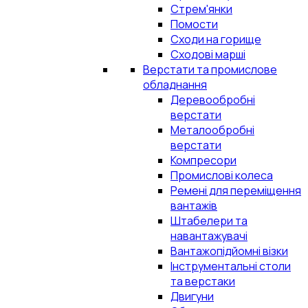
Стрем'янки
Помости
Сходи на горище
Сходові марші
Верстати та промислове
обладнання
Деревообробні
верстати
Металообробні
верстати
Компресори
Промислові колеса
Ремені для переміщення
вантажів
Штабелери та
навантажувачі
Вантажопідйомні візки
Інструментальні столи
та верстаки
Двигуни