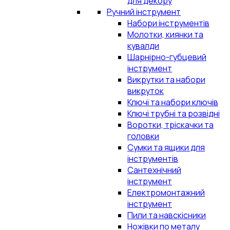
для декору
Ручний інструмент
Набори інструментів
Молотки, киянки та
кувалди
Шарнірно-губцевий
інструмент
Викрутки та набори
викруток
Ключі та набори ключів
Ключі трубні та розвідні
Воротки, тріскачки та
головки
Сумки та ящики для
інструментів
Сантехнічний
інструмент
Електромонтажний
інструмент
Пили та навскісники
Ножівки по металу