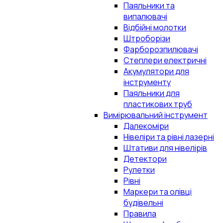
Паяльники та
випалювачі
Відбійні молотки
Штроборізи
Фарборозпилювачі
Степлери електричні
Акумулятори для
інструменту
Паяльники для
пластикових труб
Вимірювальний інструмент
Далекоміри
Нівеліри та рівні лазерні
Штативи для нівелірів
Детектори
Рулетки
Рівні
Маркери та олівці
будівельні
Правила