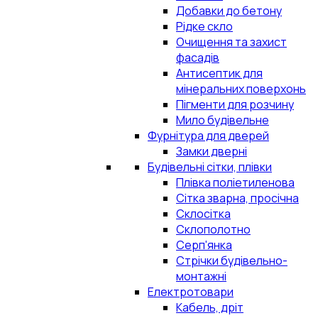
Добавки до бетону
Рідке скло
Очищення та захист
фасадів
Антисептик для
мінеральних поверхонь
Пігменти для розчину
Мило будівельне
Фурнітура для дверей
Замки дверні
Будівельні сітки, плівки
Плівка поліетиленова
Сітка зварна, просічна
Склосітка
Склополотно
Серп'янка
Стрічки будівельно-
монтажні
Електротовари
Кабель, дріт