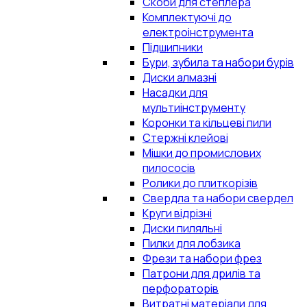
Скоби для степлера
Комплектуючі до
електроінструмента
Підшипники
Бури, зубила та набори бурів
Диски алмазні
Насадки для
мультиінструменту
Коронки та кільцеві пили
Стержні клейові
Мішки до промислових
пилососів
Ролики до плиткорізів
Свердла та набори свердел
Круги відрізні
Диски пиляльні
Пилки для лобзика
Фрези та набори фрез
Патрони для дрилів та
перфораторів
Витратні матеріали для