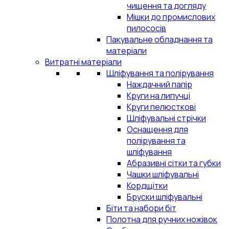
чищення та догляду
Мішки до промислових
пилососів
Пакувальне обладнання та
матеріали
Витратні матеріали
Шліфування та полірування
Наждачний папір
Круги на липучці
Круги пелюсткові
Шліфувальні стрічки
Оснащення для
полірування та
шліфування
Абразивні сітки та губки
Чашки шліфувальні
Кордщітки
Бруски шліфувальні
Біти та набори біт
Полотна для ручних ножівок