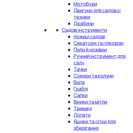
Мотобури
Двигуни для садової
техніки
Драбини
Садові інструменти
Ножиці садові
Секатори та гілкорізи
Пили й ножівки
Ручний інструмент для
саду
Тачки
Сокири та колуни
Вила
Граблі
Сапки
Віники та мітли
Тримачі
Лопати
Ящики та сітки для
зберігання