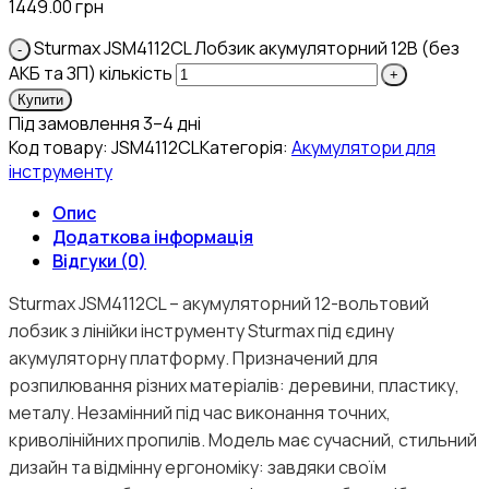
1449.00
грн
Sturmax JSM4112CL Лобзик акумуляторний 12В (без
АКБ та ЗП) кількість
Купити
Під замовлення 3–4 дні
Код товару:
JSM4112CL
Категорія:
Акумулятори для
інструменту
Опис
Додаткова інформація
Відгуки (0)
​Sturmax JSM4112CL – акумуляторний 12-вольтовий
лобзик з лінійки інструменту Sturmax під єдину
акумуляторну платформу. Призначений для
розпилювання різних матеріалів: деревини, пластику,
металу. Незамінний під час виконання точних,
криволінійних пропилів. Модель має сучасний, стильний
дизайн та відмінну ергономіку: завдяки своїм