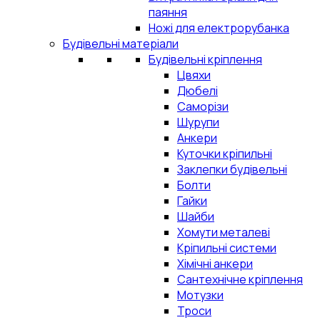
паяння
Ножі для електрорубанка
Будівельні матеріали
Будівельні кріплення
Цвяхи
Дюбелі
Саморізи
Шурупи
Анкери
Куточки кріпильні
Заклепки будівельні
Болти
Гайки
Шайби
Хомути металеві
Кріпильні системи
Хімічні анкери
Сантехнічне кріплення
Мотузки
Троси