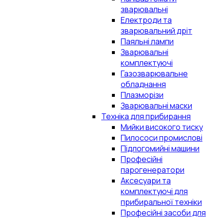
зварювальні
Електроди та
зварювальний дріт
Паяльні лампи
Зварювальні
комплектуючі
Газозварювальне
обладнання
Плазморізи
Зварювальні маски
Техніка для прибирання
Мийки високого тиску
Пилососи промислові
Підлогомийні машини
Професійні
парогенератори
Аксесуари та
комплектуючі для
прибиральної техніки
Професійні засоби для