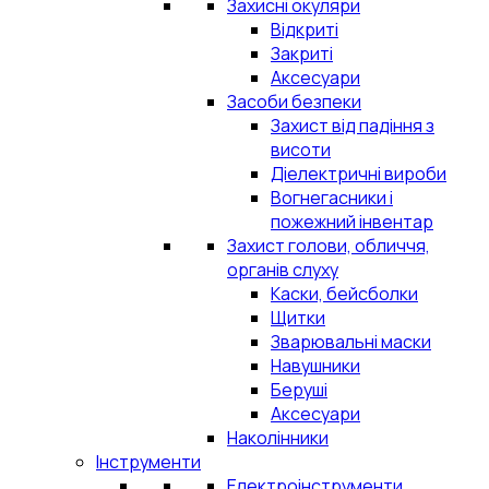
Захисні окуляри
Відкриті
Закриті
Аксесуари
Засоби безпеки
Захист від падіння з
висоти
Діелектричні вироби
Вогнегасники і
пожежний інвентар
Захист голови, обличчя,
органів слуху
Каски, бейсболки
Щитки
Зварювальні маски
Навушники
Беруші
Аксесуари
Наколінники
Інструменти
Електроінструменти