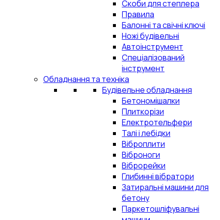
Скоби для степлера
Правила
Балонні та свічні ключі
Ножі будівельні
Автоінструмент
Спеціалізований
інструмент
Обладнання та техніка
Будівельне обладнання
Бетономішалки
Плиткорізи
Електротельфери
Талі і лебідки
Віброплити
Віброноги
Віброрейки
Глибинні вібратори
Затиральні машини для
бетону
Паркетошліфувальні
машини