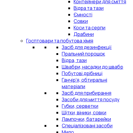
Контейнери для сміття
Відра та тази
Ємності
Совки
Коси та серпи
Драбини
Госптовари та побутова хімія
Засіб для дезинфекції
Пральний порошок
Відра, тази
Швабри, насадки до швабр
Побутові дрібниці
Ганчір'я, обтиральні
матеріали
Засіб для прибирання
Засоби для миття посуду
Губки, серветки
Щітки, віники, совки
Лампочки, батарейки
Спеціалізовані засоби
Мило