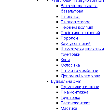
Утеплювач та звукоізоляція
Вата мінеральна та
базальтова
Пінопласт
Пінополістирол
Технічна ізоляція
Поліетилен спінений
Поролон
Каучук спінений
Штукатурки, шпаклівки,
грунтовки
Клея
Склосітка
Плівки та мембрани
Допоміжні матеріали
Будівельна хімія
Герметики, силікони
Піна монтажна
Грунтовка
Бетоноконтакт
Мастика