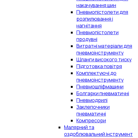
накачування шин
Пневмопістолети для
розпилювання і
нагнітання
Пневмопістолети
продувні
Витратні матеріали для
пневмоінструменту
Шланги високого тиску
Підготовка повітря
Комплектуючі до
пневмоінструменту
Пневмошліфмашини
Болгарки пневматичні
Пневмодрилі
Заклепочники
пневматичні
Компресори
Малярний та
оздоблювальний інструмент