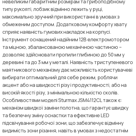
невеликим габаритним розмірам та грибоподібному
типу рукояті, лобзик відмінно лежить у руці,
максимально зручний при використанні в умовах з
обмеженим доступом. Додатковому комфорту хвату
сприяє наявність гумових накладок на корпусі.
Інструмент оснащений надійним 12В електромотором
та міцною, збалансованою механічною частиною –
дозволяє здійснювати пропили глибиною до 50 мм у
деревині та до 3 мм у металі. Наявність триступеневого
маятникового механізму дає можливість користувачеві
вибирати оптимальний для себе режим, роблячи
акцент або на швидкості різу і продуктивності, або на
високій якості різу, з мінімальною кількістю сколів.
Особливостями моделі Sturmax JSM4112CL також є:
механізм швидкої заміни полотна, що гарантує швидку
та безпечну зміну оснастки та ефективне LED
підсвічування робочої зони, що забезпечує відмінну
видимість зони різання, навіть в умовах з недостатнім