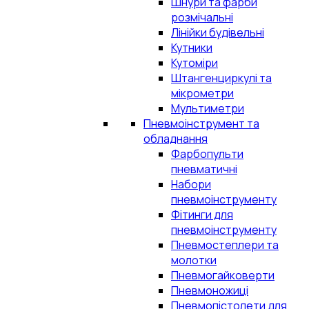
Шнури та фарби
розмічальні
Лінійки будівельні
Кутники
Кутоміри
Штангенциркулі та
мікрометри
Мультиметри
Пневмоінструмент та
обладнання
Фарбопульти
пневматичні
Набори
пневмоінструменту
Фітинги для
пневмоінструменту
Пневмостеплери та
молотки
Пневмогайковерти
Пневмоножиці
Пневмопістолети для