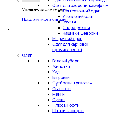
Одяг для охорони, камуфляж
У кошику немає товарів.
Демісезонний одяг
Утеплений одяг
Повернутись в магазин
Взуття
Спорядження
Нашивки, шеврони
Медичний одяг
Одяг для харчової
промисловості
Одяг
Головні убори
Жилетки
Худі
Вітровки
Футболки, трикотаж
Світшоти
Майки
Сумки
Флісові кофти
Штани та шорти