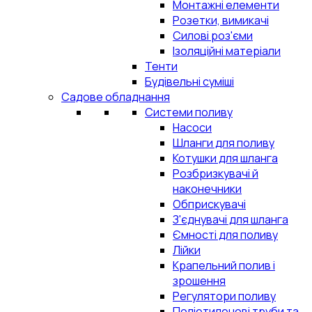
Монтажні елементи
Розетки, вимикачі
Силові роз'єми
Ізоляційні матеріали
Тенти
Будівельні суміші
Садове обладнання
Системи поливу
Насоси
Шланги для поливу
Котушки для шланга
Розбризкувачі й
наконечники
Обприскувачі
З'єднувачі для шланга
Ємності для поливу
Лійки
Крапельний полив і
зрошення
Регулятори поливу
Поліетиленові труби та