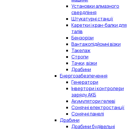
Установки алмазного
свердління
Штукатурні станції
Каретки і кран-балки для
талів
Бензорізи
Вантажопідйомні візки
Такелаж
Стропи
Тачки, візки
Драбини
Енергозабезпечення
Генератори
Інвертори і контролери
заряду АКБ
Акумулятори гелеві
Сонячні електростанції
Сонячні панелі
Драбини
Драбини будівельні