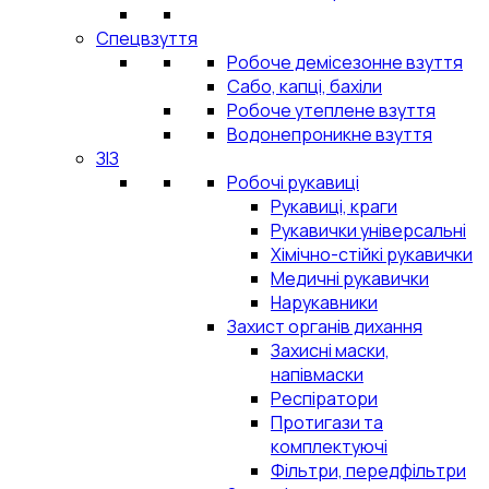
Спецвзуття
Робоче демісезонне взуття
Сабо, капці, бахіли
Робоче утеплене взуття
Водонепроникне взуття
ЗІЗ
Робочі рукавиці
Рукавиці, краги
Рукавички універсальні
Хімічно-стійкі рукавички
Медичні рукавички
Нарукавники
Захист органів дихання
Захисні маски,
напівмаски
Респіратори
Протигази та
комплектуючі
Фільтри, передфільтри