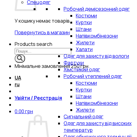
Спецодяг
Робочий демісезонний одяг
Костюми
У кошику немає товарів.
Куртки
Штани
Повернутись в магазин
Напівкомбінезони
Жилети
Products search
Халати
Одяг для захисту від вологи
Фартухи
Мінімальне замовлення
250 грн.
Хімстійкий одяг
Робочий утеплений одяг
UA
Костюми
ru
Куртки
Штани
Увійти / Реєстрація
Напівкомбінезони
Жилети
0.00
грн
Сигнальний одяг
Одяг для захисту від високих
температур
Одяг обмеженого терміну дії