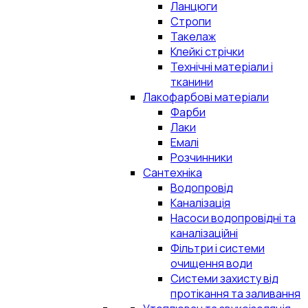
Ланцюги
Стропи
Такелаж
Клейкі стрічки
Технічні матеріали і
тканини
Лакофарбові матеріали
Фарби
Лаки
Емалі
Розчинники
Сантехніка
Водопровід
Каналізація
Насоси водопровідні та
каналізаційні
Фільтри і системи
очищення води
Системи захисту від
протікання та заливання