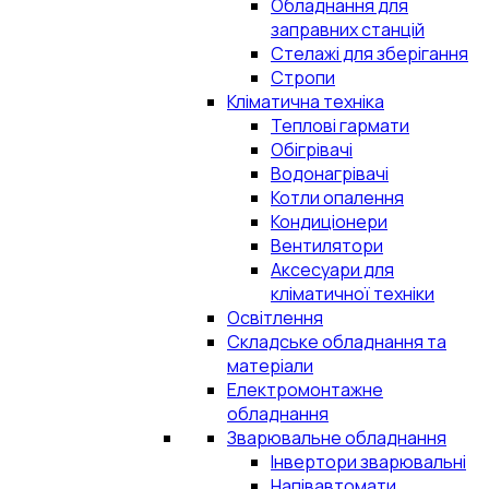
Обладнання для
заправних станцій
Стелажі для зберігання
Стропи
Кліматична техніка
Теплові гармати
Обігрівачі
Водонагрівачі
Котли опалення
Кондиціонери
Вентилятори
Аксесуари для
кліматичної техніки
Освітлення
Складське обладнання та
матеріали
Електромонтажне
обладнання
Зварювальне обладнання
Інвертори зварювальні
Напівавтомати