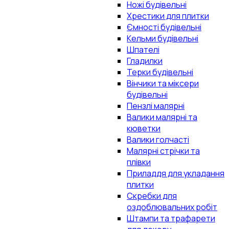
Ножі будівельні
Хрестики для плитки
Ємності будівельні
Кельми будівельні
Шпателі
Гладилки
Терки будівельні
Вінчики та міксери
будівельні
Пензлі малярні
Валики малярні та
кюветки
Валики голчасті
Малярні стрічки та
плівки
Приладдя для укладання
плитки
Скребки для
оздоблювальних робіт
Штампи та трафарети