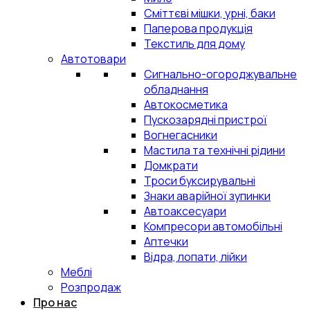
Сміттєві мішки, урні, баки
Паперова продукція
Текстиль для дому
Автотовари
Сигнально-огороджувальне
обладнання
Автокосметика
Пускозарядні пристрої
Вогнегасники
Мастила та технічні рідини
Домкрати
Троси буксирувальні
Знаки аварійної зупинки
Автоаксесуари
Компресори автомобільні
Аптечки
Відра, лопати, лійки
Меблі
Розпродаж
Про нас