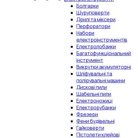
Болгарки
Шуруповерти
Дрилі та міксери
Перфоратори
Набори
електроінструментів
Електролобзики
Багатофункціональний
інструмент
Викрутки акумуляторні
Шліфувальні та
полірувальні машини
Дискові пили
Шабельні пили
Електроножиці
Електрорубанки
Фрезери
Фени будівельні
Гайковерти
Пістолети клейові