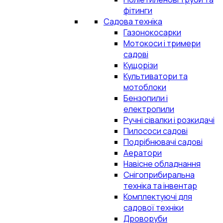
фітинги
Садова техніка
Газонокосарки
Мотокоси і тримери
садові
Кущорізи
Культиватори та
мотоблоки
Бензопили і
електропили
Ручні сівалки і розкидачі
Пилососи садові
Подрібнювачі садові
Аератори
Навісне обладнання
Снігоприбиральна
техніка та інвентар
Комплектуючі для
садової техніки
Дроворуби