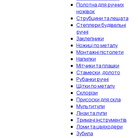
Полотна для ручних
ножівок
Струбцини та лещата
Степлери будівельні
ручні
Заклепники
Ножиці по металу
Монтажні пістолети
Напилки
Мітчики та плашки
Стамески, долото
Рубанки ручні
Щітки по металу
Склорізи
Присоски для скла
Мультитули
Лінзи та лупи
Тримачі інструментів
Ломи та цвяходери
Зубила