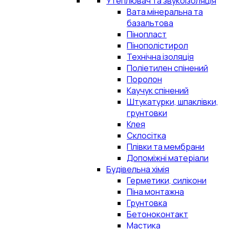
Утеплювач та звукоізоляція
Вата мінеральна та
базальтова
Пінопласт
Пінополістирол
Технічна ізоляція
Поліетилен спінений
Поролон
Каучук спінений
Штукатурки, шпаклівки,
грунтовки
Клея
Склосітка
Плівки та мембрани
Допоміжні матеріали
Будівельна хімія
Герметики, силікони
Піна монтажна
Грунтовка
Бетоноконтакт
Мастика