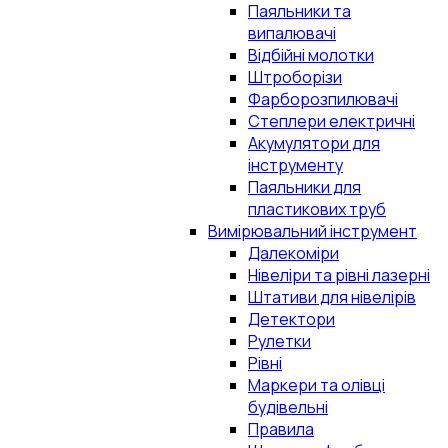
Паяльники та
випалювачі
Відбійні молотки
Штроборізи
Фарборозпилювачі
Степлери електричні
Акумулятори для
інструменту
Паяльники для
пластикових труб
Вимірювальний інструмент
Далекоміри
Нівеліри та рівні лазерні
Штативи для нівелірів
Детектори
Рулетки
Рівні
Маркери та олівці
будівельні
Правила