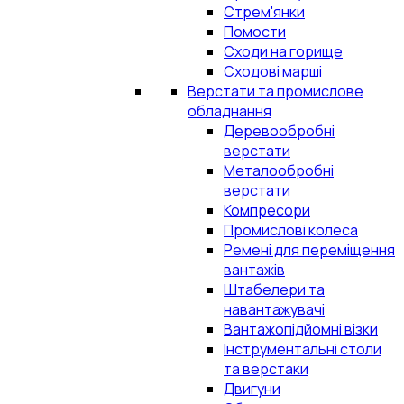
Стрем'янки
Помости
Сходи на горище
Сходові марші
Верстати та промислове
обладнання
Деревообробні
верстати
Металообробні
верстати
Компресори
Промислові колеса
Ремені для переміщення
вантажів
Штабелери та
навантажувачі
Вантажопідйомні візки
Інструментальні столи
та верстаки
Двигуни