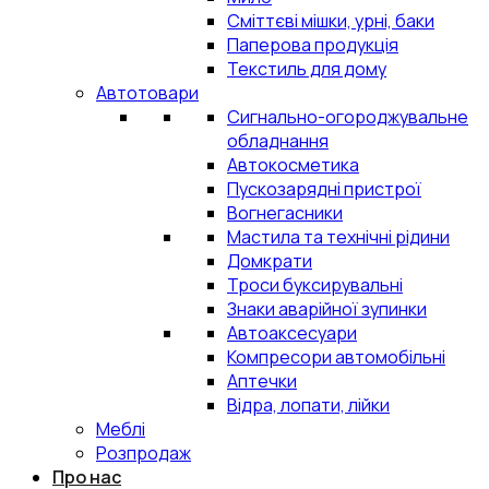
Сміттєві мішки, урні, баки
Паперова продукція
Текстиль для дому
Автотовари
Сигнально-огороджувальне
обладнання
Автокосметика
Пускозарядні пристрої
Вогнегасники
Мастила та технічні рідини
Домкрати
Троси буксирувальні
Знаки аварійної зупинки
Автоаксесуари
Компресори автомобільні
Аптечки
Відра, лопати, лійки
Меблі
Розпродаж
Про нас