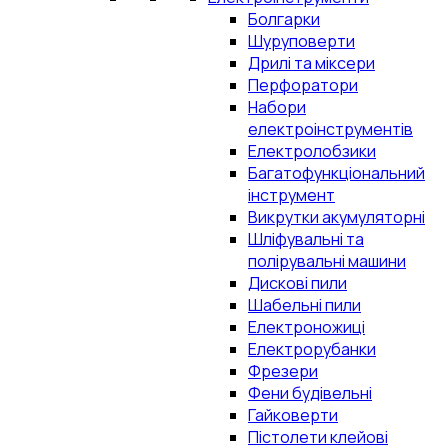
Болгарки
Шуруповерти
Дрилі та міксери
Перфоратори
Набори
електроінструментів
Електролобзики
Багатофункціональний
інструмент
Викрутки акумуляторні
Шліфувальні та
полірувальні машини
Дискові пили
Шабельні пили
Електроножиці
Електрорубанки
Фрезери
Фени будівельні
Гайковерти
Пістолети клейові