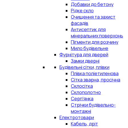
Добавки до бетону
Рідке скло
Очищення та захист
фасадів
Антисептик для
мінеральних поверхонь
Пігменти для розчину
Мило будівельне
Фурнітура для дверей
Замки дверні
Будівельні сітки, плівки
Плівка поліетиленова
Сітка зварна, просічна
Склосітка
Склополотно
Серп'янка
Стрічки будівельно-
монтажні
Електротовари
Кабель, дріт