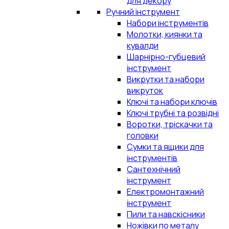
для декору
Ручний інструмент
Набори інструментів
Молотки, киянки та
кувалди
Шарнірно-губцевий
інструмент
Викрутки та набори
викруток
Ключі та набори ключів
Ключі трубні та розвідні
Воротки, тріскачки та
головки
Сумки та ящики для
інструментів
Сантехнічний
інструмент
Електромонтажний
інструмент
Пили та навскісники
Ножівки по металу