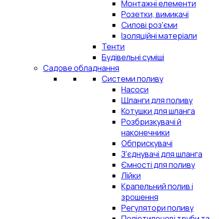
Монтажні елементи
Розетки, вимикачі
Силові роз'єми
Ізоляційні матеріали
Тенти
Будівельні суміші
Садове обладнання
Системи поливу
Насоси
Шланги для поливу
Котушки для шланга
Розбризкувачі й
наконечники
Обприскувачі
З'єднувачі для шланга
Ємності для поливу
Лійки
Крапельний полив і
зрошення
Регулятори поливу
Поліетиленові труби та