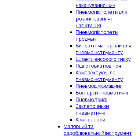
накачування шин
Пневмопістолети для
розпилювання і
нагнітання
Пневмопістолети
продувні
Витратні матеріали для
пневмоінструменту
Шланги високого тиску
Підготовка повітря
Комплектуючі до
пневмоінструменту
Пневмошліфмашини
Болгарки пневматичні
Пневмодрилі
Заклепочники
пневматичні
Компресори
Малярний та
оздоблювальний інструмент