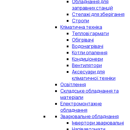
Обладнання для
заправних станцій
Стелажі для зберігання
Стропи
Кліматична техніка
Теплові гармати
Обігрівачі
Водонагрівачі
Котли опалення
Кондиціонери
Вентилятори
Аксесуари для
кліматичної техніки
Освітлення
Складське обладнання та
матеріали
Електромонтажне
обладнання
Зварювальне обладнання
Інвертори зварювальні
Напівавтомати