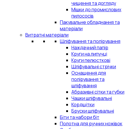
чищення та догляду
Мішки до промислових
пилососів
Пакувальне обладнання та
матеріали
Витратні матеріали
Шліфування та полірування
Наждачний папір
Круги на липучці
Круги пелюсткові
Шліфувальні стрічки
Оснащення для
полірування та
шліфування
Абразивні сітки та губки
Чашки шліфувальні
Кордщітки
Бруски шліфувальні
Біти та набори біт
Полотна для ручних ножівок