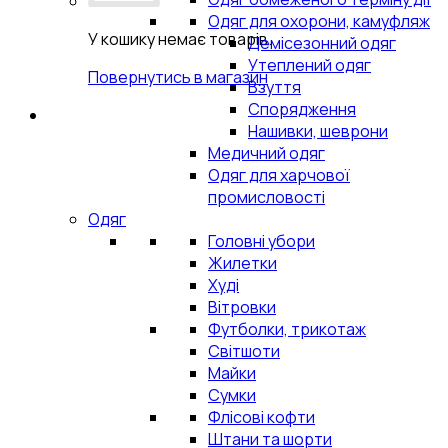
Одяг для охорони, камуфляж
У кошику немає товарів.
Демісезонний одяг
Утеплений одяг
Повернутись в магазин
Взуття
Спорядження
Нашивки, шеврони
Медичний одяг
Одяг для харчової
промисловості
Одяг
Головні убори
Жилетки
Худі
Вітровки
Футболки, трикотаж
Світшоти
Майки
Сумки
Флісові кофти
Штани та шорти