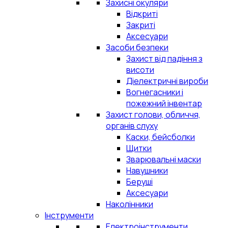
Захисні окуляри
Відкриті
Закриті
Аксесуари
Засоби безпеки
Захист від падіння з
висоти
Діелектричні вироби
Вогнегасники і
пожежний інвентар
Захист голови, обличчя,
органів слуху
Каски, бейсболки
Щитки
Зварювальні маски
Навушники
Беруші
Аксесуари
Наколінники
Інструменти
Електроінструменти