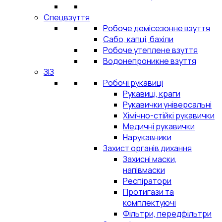
Спецвзуття
Робоче демісезонне взуття
Сабо, капці, бахіли
Робоче утеплене взуття
Водонепроникне взуття
ЗІЗ
Робочі рукавиці
Рукавиці, краги
Рукавички універсальні
Хімічно-стійкі рукавички
Медичні рукавички
Нарукавники
Захист органів дихання
Захисні маски,
напівмаски
Респіратори
Протигази та
комплектуючі
Фільтри, передфільтри