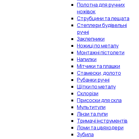
Полотна для ручних
ножівок
Струбцини та лещата
Степлери будівельні
ручні
Заклепники
Ножиці по металу
Монтажні пістолети
Напилки
Мітчики та плашки
Стамески, долото
Рубанки ручні
Щітки по металу
Склорізи
Присоски для скла
Мультитули
Лінзи та лупи
Тримачі інструментів
Ломи та цвяходери
Зубила