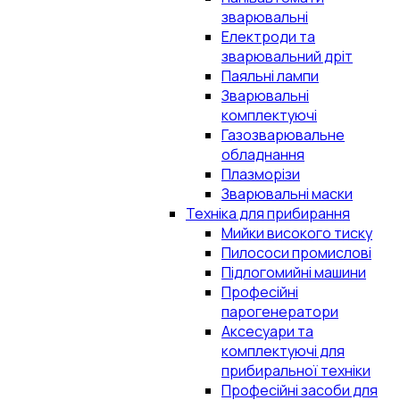
зварювальні
Електроди та
зварювальний дріт
Паяльні лампи
Зварювальні
комплектуючі
Газозварювальне
обладнання
Плазморізи
Зварювальні маски
Техніка для прибирання
Мийки високого тиску
Пилососи промислові
Підлогомийні машини
Професійні
парогенератори
Аксесуари та
комплектуючі для
прибиральної техніки
Професійні засоби для