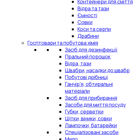
Контейнери для сміття
Відра та тази
Ємності
Совки
Коси та серпи
Драбини
Госптовари та побутова хімія
Засіб для дезинфекції
Пральний порошок
Відра, тази
Швабри, насадки до швабр
Побутові дрібниці
Ганчір'я, обтиральні
матеріали
Засіб для прибирання
Засоби для миття посуду
Губки, серветки
Щітки, віники, совки
Лампочки, батарейки
Спеціалізовані засоби
Мило