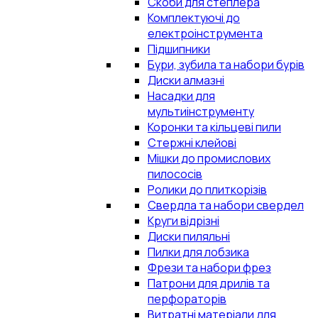
Скоби для степлера
Комплектуючі до
електроінструмента
Підшипники
Бури, зубила та набори бурів
Диски алмазні
Насадки для
мультиінструменту
Коронки та кільцеві пили
Стержні клейові
Мішки до промислових
пилососів
Ролики до плиткорізів
Свердла та набори свердел
Круги відрізні
Диски пиляльні
Пилки для лобзика
Фрези та набори фрез
Патрони для дрилів та
перфораторів
Витратні матеріали для