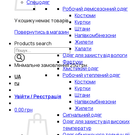
Спецодяг
Робочий демісезонний одяг
Костюми
У кошику немає товарів.
Куртки
Штани
Повернутись в магазин
Напівкомбінезони
Жилети
Products search
Халати
Одяг для захисту від вологи
Фартухи
Мінімальне замовлення
250 грн.
Хімстійкий одяг
Робочий утеплений одяг
UA
Костюми
ru
Куртки
Штани
Увійти / Реєстрація
Напівкомбінезони
Жилети
0.00
грн
Сигнальний одяг
Одяг для захисту від високих
температур
Одяг обмеженого терміну дії