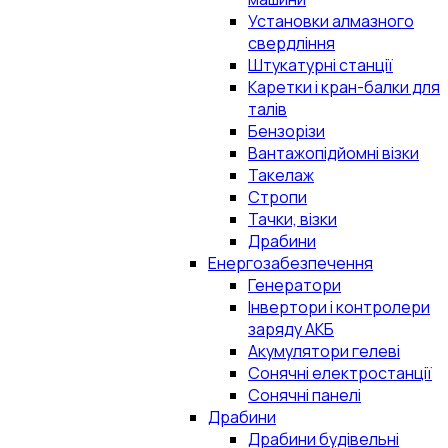
Установки алмазного
свердління
Штукатурні станції
Каретки і кран-балки для
талів
Бензорізи
Вантажопідйомні візки
Такелаж
Стропи
Тачки, візки
Драбини
Енергозабезпечення
Генератори
Інвертори і контролери
заряду АКБ
Акумулятори гелеві
Сонячні електростанції
Сонячні панелі
Драбини
Драбини будівельні