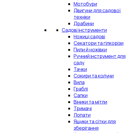
Мотобури
Двигуни для садової
техніки
Драбини
Садові інструменти
Ножиці садові
Секатори та гілкорізи
Пили й ножівки
Ручний інструмент для
саду
Тачки
Сокири та колуни
Вила
Граблі
Сапки
Віники та мітли
Тримачі
Лопати
Ящики та сітки для
зберігання