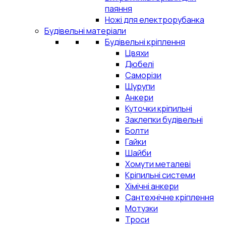
паяння
Ножі для електрорубанка
Будівельні матеріали
Будівельні кріплення
Цвяхи
Дюбелі
Саморізи
Шурупи
Анкери
Куточки кріпильні
Заклепки будівельні
Болти
Гайки
Шайби
Хомути металеві
Кріпильні системи
Хімічні анкери
Сантехнічне кріплення
Мотузки
Троси