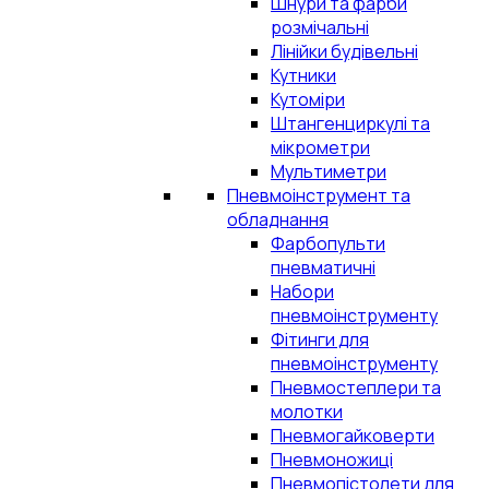
Шнури та фарби
розмічальні
Лінійки будівельні
Кутники
Кутоміри
Штангенциркулі та
мікрометри
Мультиметри
Пневмоінструмент та
обладнання
Фарбопульти
пневматичні
Набори
пневмоінструменту
Фітинги для
пневмоінструменту
Пневмостеплери та
молотки
Пневмогайковерти
Пневмоножиці
Пневмопістолети для