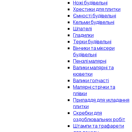
Ножі будівельні
Хрестики для плитки
Ємності будівельні
Кельми будівельні
Шпателі
Гладилки
Терки будівельні
Вінчики та міксери
будівельні
Пензлі малярні
Валики малярні та
кюветки
Валики голчасті
Малярні стрічки та
плівки
Приладдя для укладання
плитки
Скребки для
оздоблювальних робіт
Штампи та трафарети