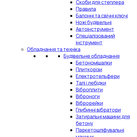
Скоби для степлера
Правила
Балонні та свічні ключі
Ножі будівельні
Автоінструмент
Спеціалізований
інструмент
Обладнання та техніка
Будівельне обладнання
Бетономішалки
Плиткорізи
Електротельфери
Талі і лебідки
Віброплити
Віброноги
Віброрейки
Глибинні вібратори
Затиральні машини для
бетону
Паркетошліфувальні
машини