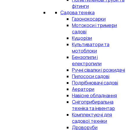
фітинги
Садова техніка
Газонокосарки
Мотокоси і тримери
садові
Кущорізи
Культиватори та
мотоблоки
Бензопили і
електропили
Ручні сівалки і розкидачі
Пилососи садові
Подрібнювачі садові
Аератори
Навісне обладнання
Снігоприбиральна
техніка та інвентар
Комплектуючі для
садової техніки
Дроворуби