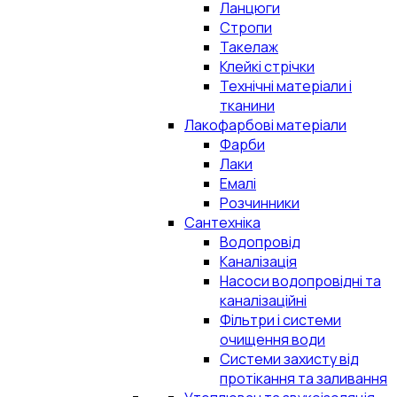
Ланцюги
Стропи
Такелаж
Клейкі стрічки
Технічні матеріали і
тканини
Лакофарбові матеріали
Фарби
Лаки
Емалі
Розчинники
Сантехніка
Водопровід
Каналізація
Насоси водопровідні та
каналізаційні
Фільтри і системи
очищення води
Системи захисту від
протікання та заливання