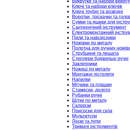
Викрутки та набори викрут
Ключі та набори ключів
Ключі трубні та розвідні
Воротки, тріскачки та голо
Сумки та ящики для інстру
Сантехнічний інструмент
Електромонтажний інстру
Пили та навскісники
Ножівки по металу
Полотна для ручних ножів
Струбцини та лещата
Степлери будівельні ручні
Заклепники
Ножиці по металу
Монтажні пістолети
Напилки
Мітчики та плашки
Стамески, долото
Рубанки ручні
Щітки по металу
Склорізи
Присоски для скла
Мультитули
Лінзи та лупи
Тримачі інструментів