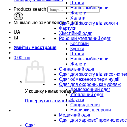
Штани
Напівкомбінезони
Products search
Жилети
Халати
Мінімальне замовлення
250 грн.
Одяг для захисту від вологи
Фартухи
UA
Хімстійкий одяг
ru
Робочий утеплений одяг
Костюми
Увійти / Реєстрація
Куртки
Штани
0.00
грн
Напівкомбінезони
Жилети
Сигнальний одяг
Одяг для захисту від високих т
Одяг обмеженого терміну дії
Одяг для охорони, камуфляж
Демісезонний одяг
У кошику немає товарів.
Утеплений одяг
Взуття
Повернутись в магазин
Спорядження
Нашивки, шеврони
Медичний одяг
Одяг для харчової промисловос
Одяг