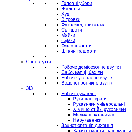
Головні убори
Жилетки
Худі
Вітровки
Футболки, трикотаж
Світшоти
Майки
Сумки
Флісові кофти
Штани та шорти
Спецвзуття
Робоче демісезонне взуття
Сабо, капці, бахіли
Робоче утеплене взуття
Водонепроникне взуття
ЗІЗ
Робочі рукавиці
Рукавиці, краги
Рукавички універсальні
Хімічно-стійкі рукавички
Медичні рукавички
Нарукавники
Захист органів дихання
Захисні маски, напівмаски