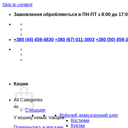
Skip to content
Замовлення обробляються в ПН-ПТ з 8:00 до 17:0
+380 (44) 459-4830
+380 (67) 011-3003
+380 (50) 459-
Кошик
All Categories
Спецодяг
Робочий демісезонний одяг
У кошику немає товарів.
Костюми
Куртки
Повернутись в магазин