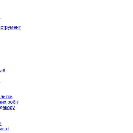
і
нструмент
ьні
и
плитки
их робіт
декору
и
мент