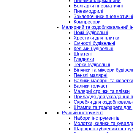
Пневмошліфмашини
Болгарки пневматичні
Пневмодрилі
Заклепочники пневматичн
Компресори
Малярний та оздоблювальний і
Ножі будівельні
Хрестики для плитки
Ємності будівельні
Кельми будівельні
Шпателі
Гладилки
Терки будівельні
Вінчики та міксери будівел
Пензлі малярні
Валики малярні та кюветк
Валики голчасті
Малярні стрічки та плівки
Приладдя для укладання 
Скребки для оздоблювальн
Штампи та трафарети для 
Ручний інструмент
Набори інструментів
Молотки, киянки та кувалд
Шарнірно-губцевий інстру