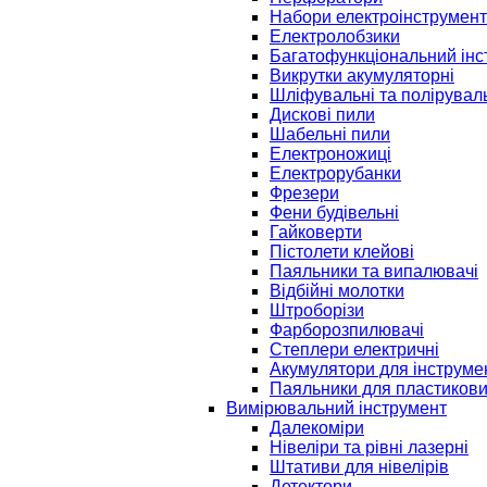
Набори електроінструмент
Електролобзики
Багатофункціональний інс
Викрутки акумуляторні
Шліфувальні та полірувал
Дискові пили
Шабельні пили
Електроножиці
Електрорубанки
Фрезери
Фени будівельні
Гайковерти
Пістолети клейові
Паяльники та випалювачі
Відбійні молотки
Штроборізи
Фарборозпилювачі
Степлери електричні
Акумулятори для інструме
Паяльники для пластикови
Вимірювальний інструмент
Далекоміри
Нівеліри та рівні лазерні
Штативи для нівелірів
Детектори