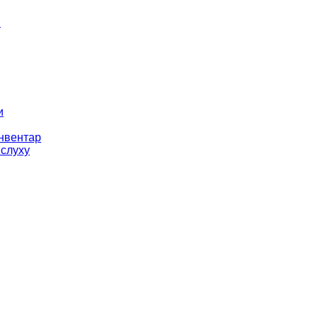
і
и
інвентар
 слуху