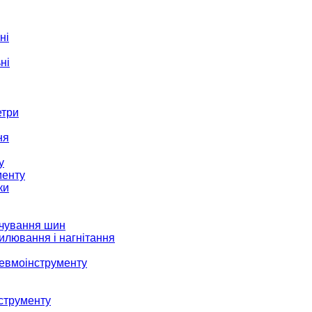
ні
ні
етри
ня
у
менту
ки
ачування шин
илювання і нагнітання
невмоінструменту
струменту