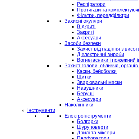
Респіратори
Протигази та комплектуюч
Фільтри, передфільтри
Захисні окуляри
Відкриті
Закриті
Аксесуари
Засоби безпеки
Захист від падіння з висот
Діелектричні вироби
Вогнегасники і пожежний 
Захист голови, обличчя, органів
Каски, бейсболки
Щитки
Зварювальні маски
Навушники
Беруші
Аксесуари
Наколінники
Інструменти
Електроінструменти
Болгарки
Шуруповерти
Дрилі та міксери
Перфоратори