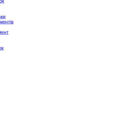
ок
вки
ментів
мент
ок