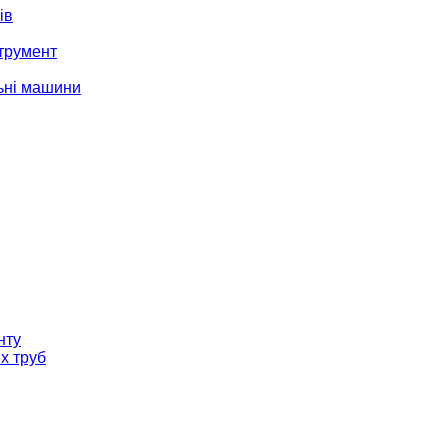
ів
трумент
ьні машини
нту
х труб