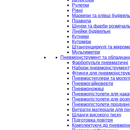
Рулетки
Рівні
Маркери та олівці будівель
Правила
Шнури та фарби розмічаль
Лінійки будівельні
Кутники
Кутоміри
Штангенциркулі та мікром
Мультиметри
Пневмоінструмент та обладнан
Фарбопульти пневматичні
Набори пневмоінструмент
Фітинги для пневмоінстру
Пневмостеплери та молот
Пневмогайковерти
Пневмоножиці
Пневмопістолети для нак
Пневмопістолети для розп
Пневмопістолети продувні
Витратні матеріали для п
Шланги високого тиску
Підготовка повітря
Комплектуючі до пневмоін