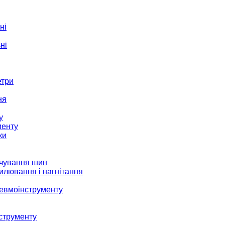
ні
ні
етри
ня
у
менту
ки
ачування шин
илювання і нагнітання
невмоінструменту
струменту