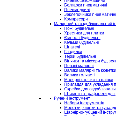
Пневмошліфмашини
Болгарки пневматичні
Пневмодрилі
Заклепочники пневматичн
Компресори
Малярний та оздоблювальний і
Ножі будівельні
Хрестики для плитки
Ємності будівельні
Кельми будівельні
Шпателі
Гладилки
Терки будівельні
Вінчики та міксери будівел
Пензлі малярні
Валики малярні та кюветк
Валики голчасті
Малярні стрічки та плівки
Приладдя для укладання 
Скребки для оздоблювальн
Штампи та трафарети для 
Ручний інструмент
Набори інструментів
Молотки, киянки та кувалд
Шарнірно-губцевий інстру