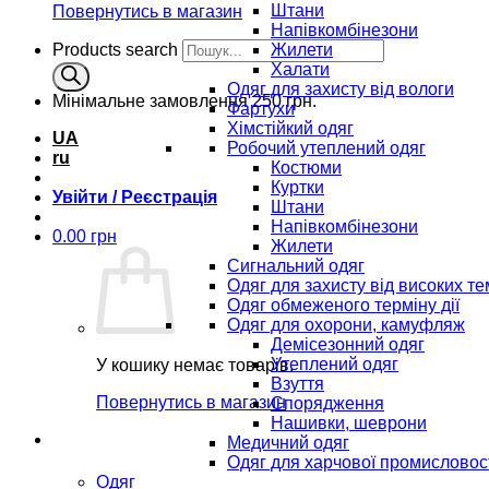
Штани
Повернутись в магазин
Напівкомбінезони
Products search
Жилети
Халати
Одяг для захисту від вологи
Мінімальне замовлення
250 грн.
Фартухи
Хімстійкий одяг
UA
Робочий утеплений одяг
ru
Костюми
Куртки
Увійти / Реєстрація
Штани
Напівкомбінезони
0.00
грн
Жилети
Сигнальний одяг
Одяг для захисту від високих т
Одяг обмеженого терміну дії
Одяг для охорони, камуфляж
Демісезонний одяг
Утеплений одяг
У кошику немає товарів.
Взуття
Повернутись в магазин
Спорядження
Нашивки, шеврони
Медичний одяг
Одяг для харчової промисловос
Одяг