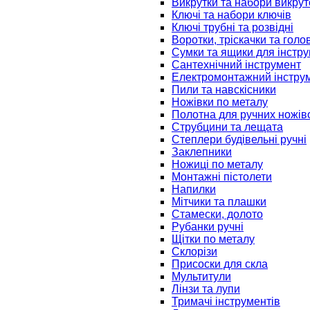
Викрутки та набори викрут
Ключі та набори ключів
Ключі трубні та розвідні
Воротки, тріскачки та голо
Сумки та ящики для інстру
Сантехнічний інструмент
Електромонтажний інстру
Пили та навскісники
Ножівки по металу
Полотна для ручних ножів
Струбцини та лещата
Степлери будівельні ручні
Заклепники
Ножиці по металу
Монтажні пістолети
Напилки
Мітчики та плашки
Стамески, долото
Рубанки ручні
Щітки по металу
Склорізи
Присоски для скла
Мультитули
Лінзи та лупи
Тримачі інструментів