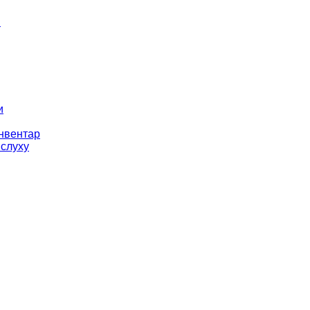
і
и
інвентар
 слуху