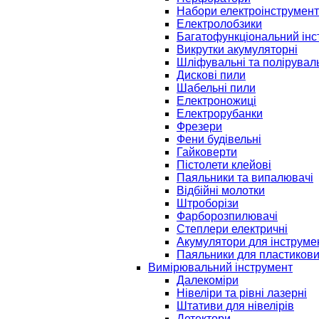
Набори електроінструмент
Електролобзики
Багатофункціональний інс
Викрутки акумуляторні
Шліфувальні та полірувал
Дискові пили
Шабельні пили
Електроножиці
Електрорубанки
Фрезери
Фени будівельні
Гайковерти
Пістолети клейові
Паяльники та випалювачі
Відбійні молотки
Штроборізи
Фарборозпилювачі
Степлери електричні
Акумулятори для інструме
Паяльники для пластикови
Вимірювальний інструмент
Далекоміри
Нівеліри та рівні лазерні
Штативи для нівелірів
Детектори