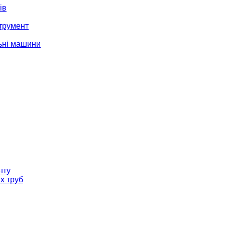
ів
трумент
ьні машини
нту
х труб