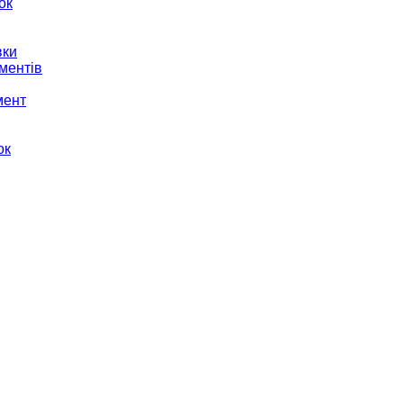
ок
вки
ментів
мент
ок