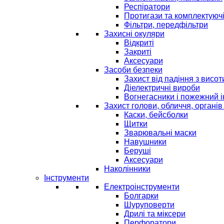
Респіратори
Протигази та комплектуюч
Фільтри, передфільтри
Захисні окуляри
Відкриті
Закриті
Аксесуари
Засоби безпеки
Захист від падіння з висот
Діелектричні вироби
Вогнегасники і пожежний 
Захист голови, обличчя, органів
Каски, бейсболки
Щитки
Зварювальні маски
Навушники
Беруші
Аксесуари
Наколінники
Інструменти
Електроінструменти
Болгарки
Шуруповерти
Дрилі та міксери
Перфоратори