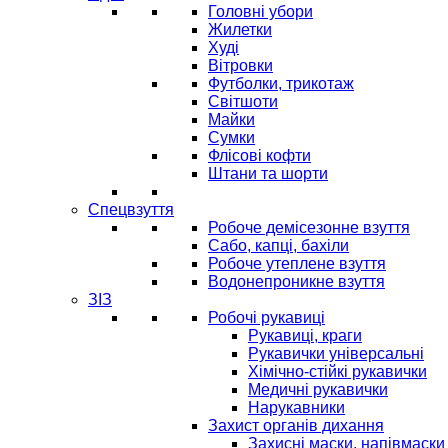
Головні убори
Жилетки
Худі
Вітровки
Футболки, трикотаж
Світшоти
Майки
Сумки
Флісові кофти
Штани та шорти
Спецвзуття
Робоче демісезонне взуття
Сабо, капці, бахіли
Робоче утеплене взуття
Водонепроникне взуття
ЗІЗ
Робочі рукавиці
Рукавиці, краги
Рукавички універсальні
Хімічно-стійкі рукавички
Медичні рукавички
Нарукавники
Захист органів дихання
Захисні маски, напівмаски