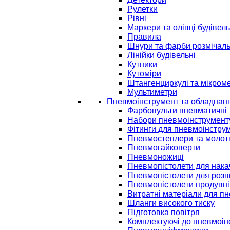
Рулетки
Рівні
Маркери та олівці будівель
Правила
Шнури та фарби розмічаль
Лінійки будівельні
Кутники
Кутоміри
Штангенциркулі та мікром
Мультиметри
Пневмоінструмент та обладнан
Фарбопульти пневматичні
Набори пневмоінструмент
Фітинги для пневмоінстру
Пневмостеплери та молот
Пневмогайковерти
Пневмоножиці
Пневмопістолети для нак
Пневмопістолети для розп
Пневмопістолети продувні
Витратні матеріали для п
Шланги високого тиску
Підготовка повітря
Комплектуючі до пневмоін