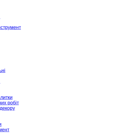
і
нструмент
ьні
и
плитки
их робіт
декору
и
мент