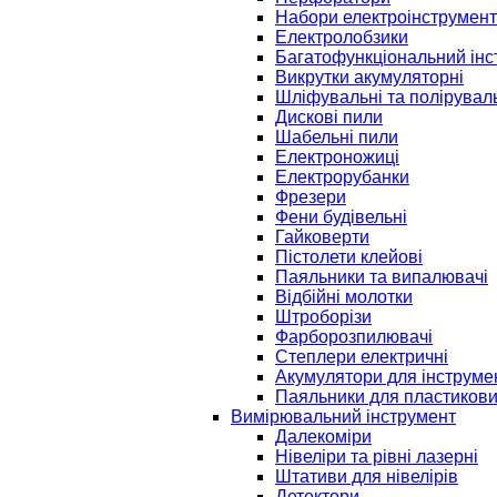
Набори електроінструмент
Електролобзики
Багатофункціональний інс
Викрутки акумуляторні
Шліфувальні та полірувал
Дискові пили
Шабельні пили
Електроножиці
Електрорубанки
Фрезери
Фени будівельні
Гайковерти
Пістолети клейові
Паяльники та випалювачі
Відбійні молотки
Штроборізи
Фарборозпилювачі
Степлери електричні
Акумулятори для інструме
Паяльники для пластикови
Вимірювальний інструмент
Далекоміри
Нівеліри та рівні лазерні
Штативи для нівелірів
Детектори