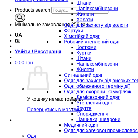
Штани
Напівкомбінезони
Products search
Жилети
Халати
Мінімальне замовлення
250 грн.
Одяг для захисту від вологи
Фартухи
UA
Хімстійкий одяг
ru
Робочий утеплений одяг
Костюми
Увійти / Реєстрація
Куртки
Штани
0.00
грн
Напівкомбінезони
Жилети
Сигнальний одяг
Одяг для захисту від високих т
Одяг обмеженого терміну дії
Одяг для охорони, камуфляж
Демісезонний одяг
У кошику немає товарів.
Утеплений одяг
Взуття
Повернутись в магазин
Спорядження
Нашивки, шеврони
Медичний одяг
Одяг для харчової промисловос
Одяг