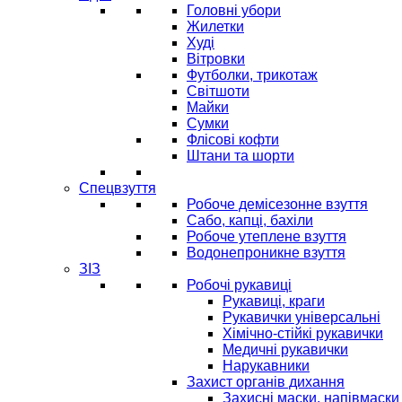
Головні убори
Жилетки
Худі
Вітровки
Футболки, трикотаж
Світшоти
Майки
Сумки
Флісові кофти
Штани та шорти
Спецвзуття
Робоче демісезонне взуття
Сабо, капці, бахіли
Робоче утеплене взуття
Водонепроникне взуття
ЗІЗ
Робочі рукавиці
Рукавиці, краги
Рукавички універсальні
Хімічно-стійкі рукавички
Медичні рукавички
Нарукавники
Захист органів дихання
Захисні маски, напівмаски