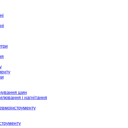
ні
ні
етри
ня
у
менту
ки
ачування шин
илювання і нагнітання
невмоінструменту
струменту