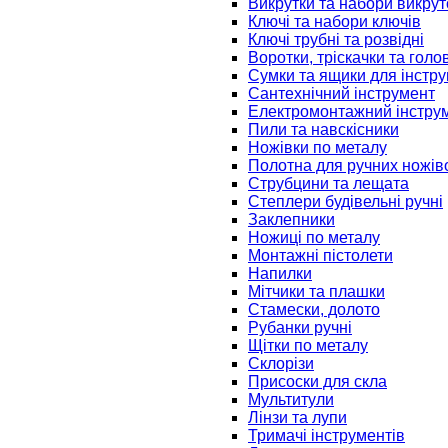
Викрутки та набори викрут
Ключі та набори ключів
Ключі трубні та розвідні
Воротки, тріскачки та голо
Сумки та ящики для інстру
Сантехнічний інструмент
Електромонтажний інстру
Пили та навскісники
Ножівки по металу
Полотна для ручних ножів
Струбцини та лещата
Степлери будівельні ручні
Заклепники
Ножиці по металу
Монтажні пістолети
Напилки
Мітчики та плашки
Стамески, долото
Рубанки ручні
Щітки по металу
Склорізи
Присоски для скла
Мультитули
Лінзи та лупи
Тримачі інструментів