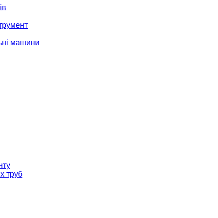
ів
трумент
ьні машини
нту
х труб