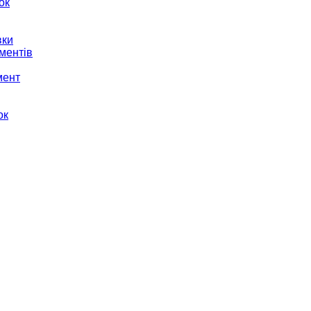
ок
вки
ментів
мент
ок