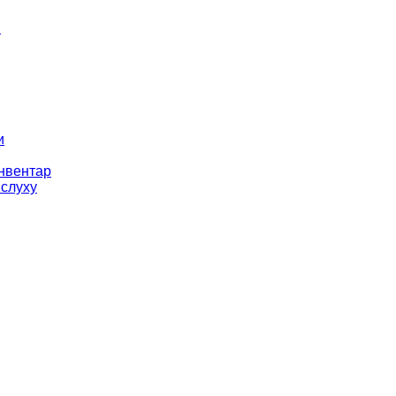
і
и
інвентар
 слуху