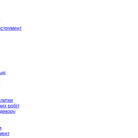
і
нструмент
ьні
и
плитки
их робіт
декору
и
мент