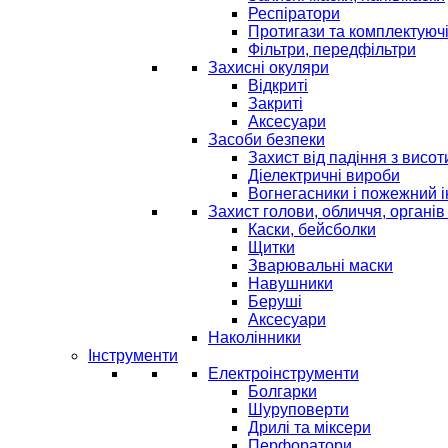
Респіратори
Протигази та комплектуюч
Фільтри, передфільтри
Захисні окуляри
Відкриті
Закриті
Аксесуари
Засоби безпеки
Захист від падіння з висот
Діелектричні вироби
Вогнегасники і пожежний 
Захист голови, обличчя, органів
Каски, бейсболки
Щитки
Зварювальні маски
Навушники
Беруші
Аксесуари
Наколінники
Інструменти
Електроінструменти
Болгарки
Шуруповерти
Дрилі та міксери
Перфоратори