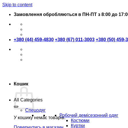
Skip to content
Замовлення обробляються в ПН-ПТ з 8:00 до 17:0
+380 (44) 459-4830
+380 (67) 011-3003
+380 (50) 459-
Кошик
All Categories
Спецодяг
Робочий демісезонний одяг
У кошику немає товарів.
Костюми
Куртки
Повернутись в магазин