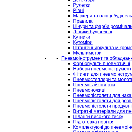
Рулетки
Рівні
Маркери та олівці будівель
Правила
Шнури та фарби розмічаль
Лінійки будівельні
Кутники
Кутоміри
Штангенциркулі та мікром
Мультиметри
Пневмоінструмент та обладнан
Фарбопульти пневматичні
Набори пневмоінструмент
Фітинги для пневмоінстру
Пневмостеплери та молот
Пневмогайковерти
Пневмоножиці
Пневмопістолети для нак
Пневмопістолети для розп
Пневмопістолети продувні
Витратні матеріали для п
Шланги високого тиску
Підготовка повітря
Комплектуючі до пневмоін