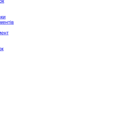
ок
вки
ментів
мент
ок