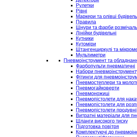
Рулетки
Рівні
Маркери та олівці будівель
Правила
Шнури та фарби розмічаль
Лінійки будівельні
Кутники
Кутоміри
Штангенциркулі та мікром
Мультиметри
Пневмоінструмент та обладнан
Фарбопульти пневматичні
Набори пневмоінструмент
Фітинги для пневмоінстру
Пневмостеплери та молот
Пневмогайковерти
Пневмоножиці
Пневмопістолети для нак
Пневмопістолети для розп
Пневмопістолети продувні
Витратні матеріали для п
Шланги високого тиску
Підготовка повітря
Комплектуючі до пневмоін