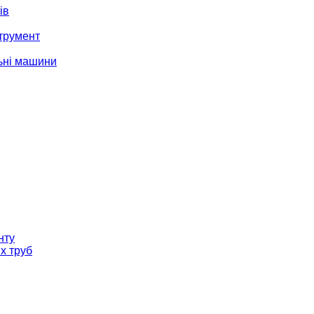
ів
трумент
ьні машини
нту
х труб