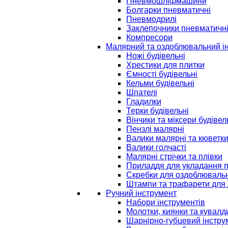
Пневмошліфмашини
Болгарки пневматичні
Пневмодрилі
Заклепочники пневматичн
Компресори
Малярний та оздоблювальний і
Ножі будівельні
Хрестики для плитки
Ємності будівельні
Кельми будівельні
Шпателі
Гладилки
Терки будівельні
Вінчики та міксери будівел
Пензлі малярні
Валики малярні та кюветк
Валики голчасті
Малярні стрічки та плівки
Приладдя для укладання 
Скребки для оздоблювальн
Штампи та трафарети для 
Ручний інструмент
Набори інструментів
Молотки, киянки та кувалд
Шарнірно-губцевий інстру