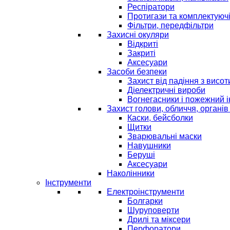
Респіратори
Протигази та комплектуюч
Фільтри, передфільтри
Захисні окуляри
Відкриті
Закриті
Аксесуари
Засоби безпеки
Захист від падіння з висот
Діелектричні вироби
Вогнегасники і пожежний 
Захист голови, обличчя, органів
Каски, бейсболки
Щитки
Зварювальні маски
Навушники
Беруші
Аксесуари
Наколінники
Інструменти
Електроінструменти
Болгарки
Шуруповерти
Дрилі та міксери
Перфоратори