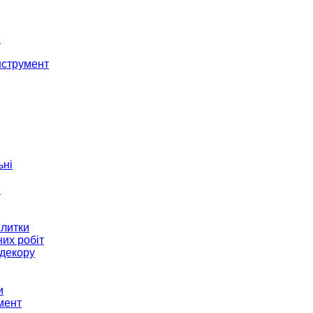
і
нструмент
ьні
и
плитки
их робіт
декору
и
мент