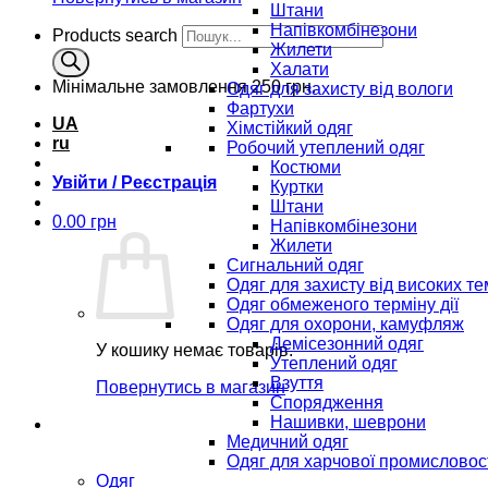
Штани
Напівкомбінезони
Products search
Жилети
Халати
Мінімальне замовлення
250 грн.
Одяг для захисту від вологи
Фартухи
UA
Хімстійкий одяг
ru
Робочий утеплений одяг
Костюми
Увійти / Реєстрація
Куртки
Штани
0.00
грн
Напівкомбінезони
Жилети
Сигнальний одяг
Одяг для захисту від високих т
Одяг обмеженого терміну дії
Одяг для охорони, камуфляж
Демісезонний одяг
У кошику немає товарів.
Утеплений одяг
Взуття
Повернутись в магазин
Спорядження
Нашивки, шеврони
Медичний одяг
Одяг для харчової промисловос
Одяг