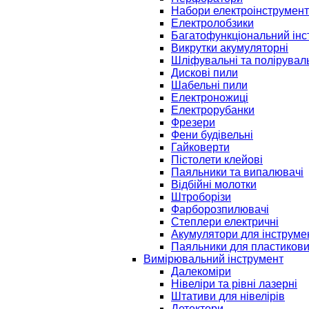
Набори електроінструмент
Електролобзики
Багатофункціональний інс
Викрутки акумуляторні
Шліфувальні та полірувал
Дискові пили
Шабельні пили
Електроножиці
Електрорубанки
Фрезери
Фени будівельні
Гайковерти
Пістолети клейові
Паяльники та випалювачі
Відбійні молотки
Штроборізи
Фарборозпилювачі
Степлери електричні
Акумулятори для інструме
Паяльники для пластикови
Вимірювальний інструмент
Далекоміри
Нівеліри та рівні лазерні
Штативи для нівелірів
Детектори