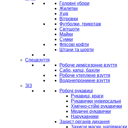
Головні убори
Жилетки
Худі
Вітровки
Футболки, трикотаж
Світшоти
Майки
Сумки
Флісові кофти
Штани та шорти
Спецвзуття
Робоче демісезонне взуття
Сабо, капці, бахіли
Робоче утеплене взуття
Водонепроникне взуття
ЗІЗ
Робочі рукавиці
Рукавиці, краги
Рукавички універсальні
Хімічно-стійкі рукавички
Медичні рукавички
Нарукавники
Захист органів дихання
Захисні маски, напівмаски