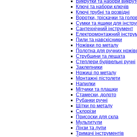
Викрутки та набори викрут
Ключі та набори ключів
Ключі трубні та розвідні
Воротки, тріскачки та голо
Сумки та ящики для інстру
Сантехнічний інструмент
Електромонтажний інстру
Пили та навскісники
Ножівки по металу
Полотна для ручних ножів
Струбцини та лещата
Степлери будівельні ручні
Заклепники
Ножиці по металу
Монтажні пістолети
Напилки
Мітчики та плашки
Стамески, долото
Рубанки ручні
Щітки по металу
Склорізи
Присоски для скла
Мультитули
Лінзи та лупи
Тримачі інструментів