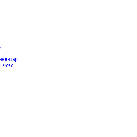
і
и
інвентар
 слуху