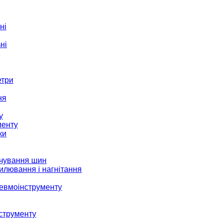
ні
ні
етри
ня
у
менту
ки
ачування шин
илювання і нагнітання
невмоінструменту
струменту