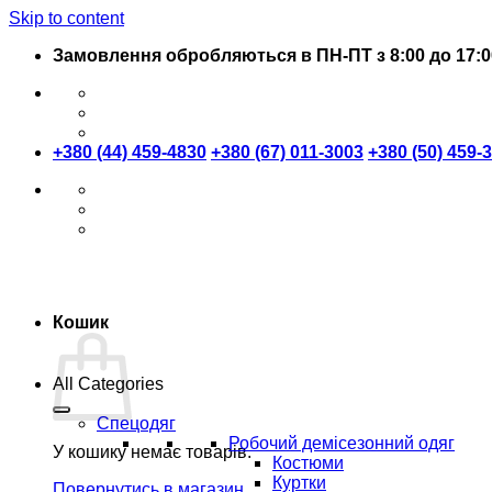
Skip to content
Замовлення обробляються в ПН-ПТ з 8:00 до 17:0
+380 (44) 459-4830
+380 (67) 011-3003
+380 (50) 459-
Кошик
All Categories
Спецодяг
Робочий демісезонний одяг
У кошику немає товарів.
Костюми
Куртки
Повернутись в магазин