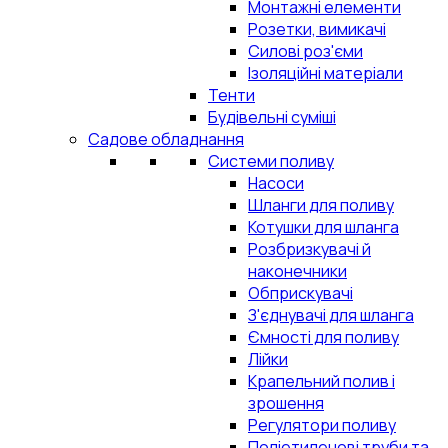
Монтажні елементи
Розетки, вимикачі
Силові роз'єми
Ізоляційні матеріали
Тенти
Будівельні суміші
Садове обладнання
Системи поливу
Насоси
Шланги для поливу
Котушки для шланга
Розбризкувачі й
наконечники
Обприскувачі
З'єднувачі для шланга
Ємності для поливу
Лійки
Крапельний полив і
зрошення
Регулятори поливу
Поліетиленові труби та