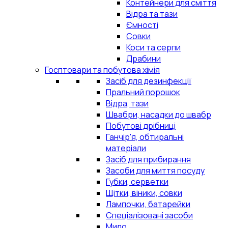
Контейнери для сміття
Відра та тази
Ємності
Совки
Коси та серпи
Драбини
Госптовари та побутова хімія
Засіб для дезинфекції
Пральний порошок
Відра, тази
Швабри, насадки до швабр
Побутові дрібниці
Ганчір'я, обтиральні
матеріали
Засіб для прибирання
Засоби для миття посуду
Губки, серветки
Щітки, віники, совки
Лампочки, батарейки
Спеціалізовані засоби
Мило