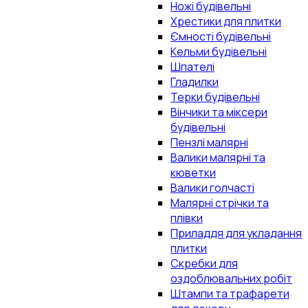
Ножі будівельні
Хрестики для плитки
Ємності будівельні
Кельми будівельні
Шпателі
Гладилки
Терки будівельні
Вінчики та міксери
будівельні
Пензлі малярні
Валики малярні та
кюветки
Валики голчасті
Малярні стрічки та
плівки
Приладдя для укладання
плитки
Скребки для
оздоблювальних робіт
Штампи та трафарети