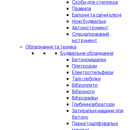
Скоби для степлера
Правила
Балонні та свічні ключі
Ножі будівельні
Автоінструмент
Спеціалізований
інструмент
Обладнання та техніка
Будівельне обладнання
Бетономішалки
Плиткорізи
Електротельфери
Талі і лебідки
Віброплити
Віброноги
Віброрейки
Глибинні вібратори
Затиральні машини для
бетону
Паркетошліфувальні
машини