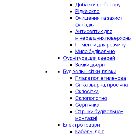
Добавки до бетону
Рідке скло
Очищення та захист
фасадів
Антисептик для
мінеральних поверхонь
Пігменти для розчину
Мило будівельне
Фурнітура для дверей
Замки дверні
Будівельні сітки, плівки
Плівка поліетиленова
Сітка зварна, просічна
Склосітка
Склополотно
Серп'янка
Стрічки будівельно-
монтажні
Електротовари
Кабель, дріт