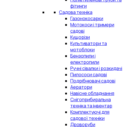
фітинги
Садова техніка
Газонокосарки
Мотокоси і тримери
садові
Кущорізи
Культиватори та
мотоблоки
Бензопили і
електропили
Ручні сівалки і розкидачі
Пилососи садові
Подрібнювачі садові
Аератори
Навісне обладнання
Снігоприбиральна
техніка та інвентар
Комплектуючі для
садової техніки
Дроворуби