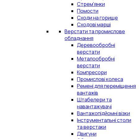
Стрем'янки
Помости
Сходи на горище
Сходові марші
Верстати та промислове
обладнання
Деревообробні
верстати
Металообробні
верстати
Компресори
Промислові колеса
Ремені для переміщення
вантажів
Штабелери та
навантажувачі
Вантажопідйомні візки
Інструментальні столи
та верстаки
Двигуни