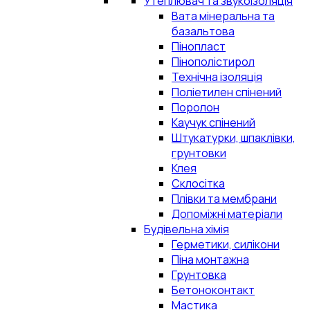
Утеплювач та звукоізоляція
Вата мінеральна та
базальтова
Пінопласт
Пінополістирол
Технічна ізоляція
Поліетилен спінений
Поролон
Каучук спінений
Штукатурки, шпаклівки,
грунтовки
Клея
Склосітка
Плівки та мембрани
Допоміжні матеріали
Будівельна хімія
Герметики, силікони
Піна монтажна
Грунтовка
Бетоноконтакт
Мастика