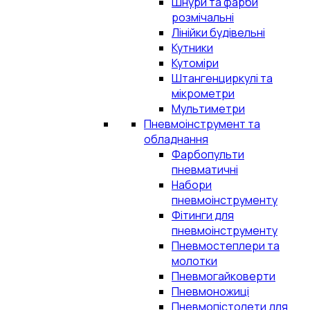
Шнури та фарби
розмічальні
Лінійки будівельні
Кутники
Кутоміри
Штангенциркулі та
мікрометри
Мультиметри
Пневмоінструмент та
обладнання
Фарбопульти
пневматичні
Набори
пневмоінструменту
Фітинги для
пневмоінструменту
Пневмостеплери та
молотки
Пневмогайковерти
Пневмоножиці
Пневмопістолети для