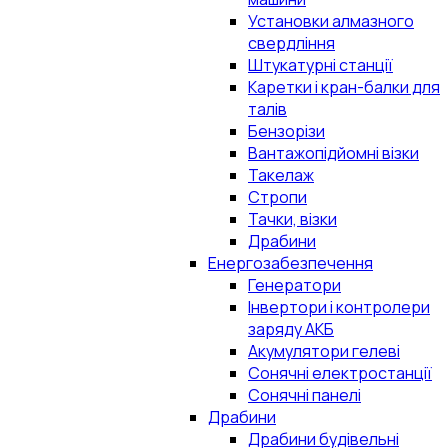
Установки алмазного
свердління
Штукатурні станції
Каретки і кран-балки для
талів
Бензорізи
Вантажопідйомні візки
Такелаж
Стропи
Тачки, візки
Драбини
Енергозабезпечення
Генератори
Інвертори і контролери
заряду АКБ
Акумулятори гелеві
Сонячні електростанції
Сонячні панелі
Драбини
Драбини будівельні