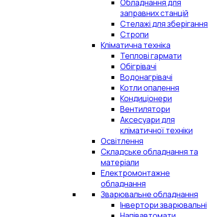
Обладнання для
заправних станцій
Стелажі для зберігання
Стропи
Кліматична техніка
Теплові гармати
Обігрівачі
Водонагрівачі
Котли опалення
Кондиціонери
Вентилятори
Аксесуари для
кліматичної техніки
Освітлення
Складське обладнання та
матеріали
Електромонтажне
обладнання
Зварювальне обладнання
Інвертори зварювальні
Напівавтомати