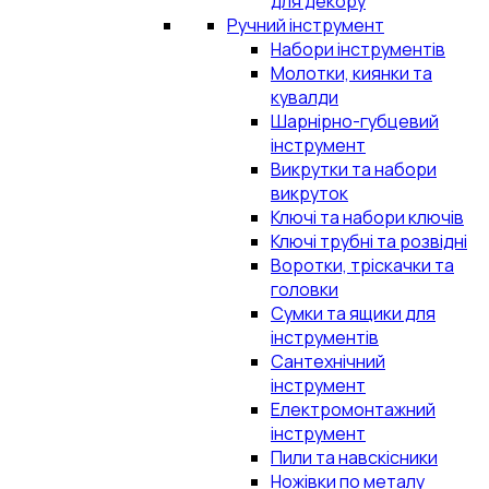
для декору
Ручний інструмент
Набори інструментів
Молотки, киянки та
кувалди
Шарнірно-губцевий
інструмент
Викрутки та набори
викруток
Ключі та набори ключів
Ключі трубні та розвідні
Воротки, тріскачки та
головки
Сумки та ящики для
інструментів
Сантехнічний
інструмент
Електромонтажний
інструмент
Пили та навскісники
Ножівки по металу