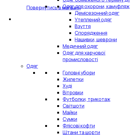
Одяг для охорони, камуфляж
Повернутись в магазин
Демісезонний одяг
Утеплений одяг
Взуття
Спорядження
Нашивки, шеврони
Медичний одяг
Одяг для харчової
промисловості
Одяг
Головні убори
Жилетки
Худі
Вітровки
Футболки, трикотаж
Світшоти
Майки
Сумки
Флісові кофти
Штани та шорти