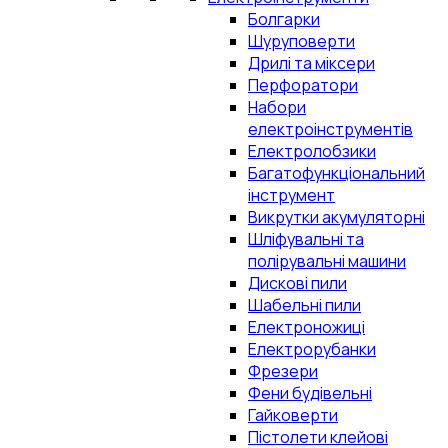
Болгарки
Шуруповерти
Дрилі та міксери
Перфоратори
Набори
електроінструментів
Електролобзики
Багатофункціональний
інструмент
Викрутки акумуляторні
Шліфувальні та
полірувальні машини
Дискові пили
Шабельні пили
Електроножиці
Електрорубанки
Фрезери
Фени будівельні
Гайковерти
Пістолети клейові