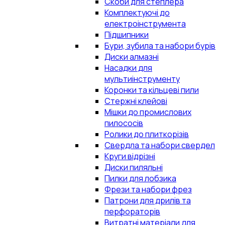
Скоби для степлера
Комплектуючі до
електроінструмента
Підшипники
Бури, зубила та набори бурів
Диски алмазні
Насадки для
мультиінструменту
Коронки та кільцеві пили
Стержні клейові
Мішки до промислових
пилососів
Ролики до плиткорізів
Свердла та набори свердел
Круги відрізні
Диски пиляльні
Пилки для лобзика
Фрези та набори фрез
Патрони для дрилів та
перфораторів
Витратні матеріали для