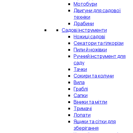
Мотобури
Двигуни для садової
техніки
Драбини
Садові інструменти
Ножиці садові
Секатори та гілкорізи
Пили й ножівки
Ручний інструмент для
саду
Тачки
Сокири та колуни
Вила
Граблі
Сапки
Віники та мітли
Тримачі
Лопати
Ящики та сітки для
зберігання