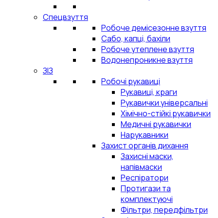
Спецвзуття
Робоче демісезонне взуття
Сабо, капці, бахіли
Робоче утеплене взуття
Водонепроникне взуття
ЗІЗ
Робочі рукавиці
Рукавиці, краги
Рукавички універсальні
Хімічно-стійкі рукавички
Медичні рукавички
Нарукавники
Захист органів дихання
Захисні маски,
напівмаски
Респіратори
Протигази та
комплектуючі
Фільтри, передфільтри