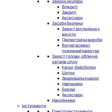
Захисні окуляри
Відкриті
Закриті
Аксесуари
Засоби безпеки
Захист від падіння з
висоти
Діелектричні вироби
Вогнегасники і
пожежний інвентар
Захист голови, обличчя,
органів слуху
Каски, бейсболки
Щитки
Зварювальні маски
Навушники
Беруші
Аксесуари
Наколінники
Інструменти
Електроінструменти