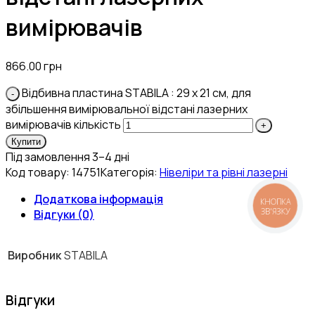
вимірювачів
866.00
грн
Відбивна пластина STABILA : 29 х 21 см, для
збільшення вимірювальної відстані лазерних
вимірювачів кількість
Купити
Під замовлення 3–4 дні
Код товару:
14751
Категорія:
Нівеліри та рівні лазерні
Додаткова інформація
КНОПКА
ЗВ'ЯЗКУ
Відгуки (0)
Виробник
STABILA
Відгуки