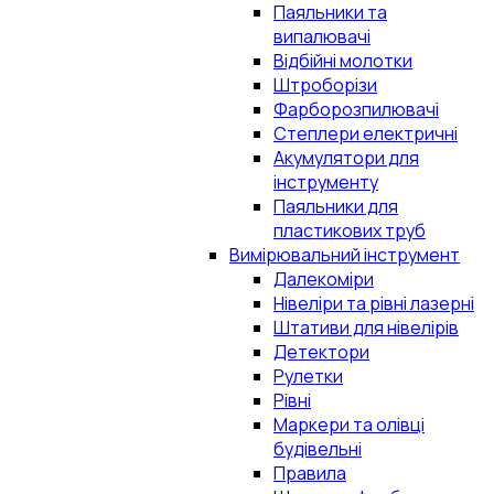
Паяльники та
випалювачі
Відбійні молотки
Штроборізи
Фарборозпилювачі
Степлери електричні
Акумулятори для
інструменту
Паяльники для
пластикових труб
Вимірювальний інструмент
Далекоміри
Нівеліри та рівні лазерні
Штативи для нівелірів
Детектори
Рулетки
Рівні
Маркери та олівці
будівельні
Правила