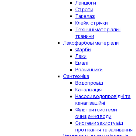
Ланцюги
Стропи
Такелаж
Клейкі стрічки
Технічні матеріали і
тканини
Лакофарбові матеріали
Фарби
Лаки
Емалі
Розчинники
Сантехніка
Водопровід
Каналізація
Насоси водопровідні та
каналізаційні
Фільтри і системи
очищення води
Системи захисту від
протікання та заливання