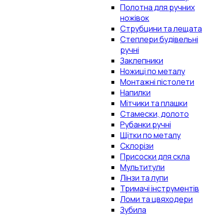
Полотна для ручних
ножівок
Струбцини та лещата
Степлери будівельні
ручні
Заклепники
Ножиці по металу
Монтажні пістолети
Напилки
Мітчики та плашки
Стамески, долото
Рубанки ручні
Щітки по металу
Склорізи
Присоски для скла
Мультитули
Лінзи та лупи
Тримачі інструментів
Ломи та цвяходери
Зубила