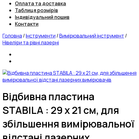
Оплата та доставка
Таблиця розмірів
Індивідуальний пошив
Контакти
Головна
/
Інструменти
/
Вимірювальний інструмент
/
Нівеліри та рівні лазерні
Відбивна пластина
STABILA : 29 х 21 см, для
збільшення вимірювальної
відстані лазерних