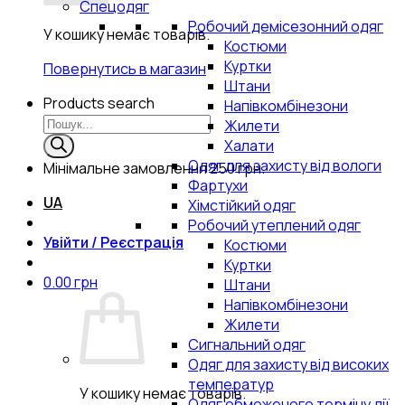
Спецодяг
Робочий демісезонний одяг
У кошику немає товарів.
Костюми
Куртки
Повернутись в магазин
Штани
Products search
Напівкомбінезони
Жилети
Халати
Одяг для захисту від вологи
Мінімальне замовлення
250 грн.
Фартухи
UA
Хімстійкий одяг
Робочий утеплений одяг
Увійти / Реєстрація
Костюми
Куртки
0.00
грн
Штани
Напівкомбінезони
Жилети
Сигнальний одяг
Одяг для захисту від високих
температур
У кошику немає товарів.
Одяг обмеженого терміну дії