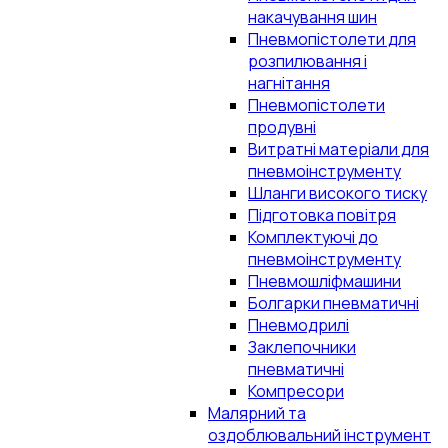
накачування шин
Пневмопістолети для
розпилювання і
нагнітання
Пневмопістолети
продувні
Витратні матеріали для
пневмоінструменту
Шланги високого тиску
Підготовка повітря
Комплектуючі до
пневмоінструменту
Пневмошліфмашини
Болгарки пневматичні
Пневмодрилі
Заклепочники
пневматичні
Компресори
Малярний та
оздоблювальний інструмент