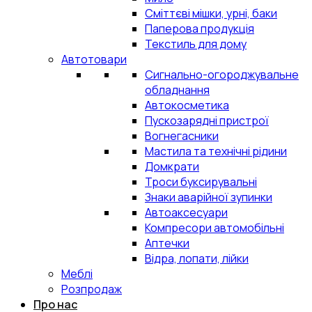
Сміттєві мішки, урні, баки
Паперова продукція
Текстиль для дому
Автотовари
Сигнально-огороджувальне
обладнання
Автокосметика
Пускозарядні пристрої
Вогнегасники
Мастила та технічні рідини
Домкрати
Троси буксирувальні
Знаки аварійної зупинки
Автоаксесуари
Компресори автомобільні
Аптечки
Відра, лопати, лійки
Меблі
Розпродаж
Про нас