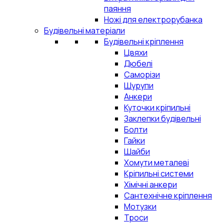
паяння
Ножі для електрорубанка
Будівельні матеріали
Будівельні кріплення
Цвяхи
Дюбелі
Саморізи
Шурупи
Анкери
Куточки кріпильні
Заклепки будівельні
Болти
Гайки
Шайби
Хомути металеві
Кріпильні системи
Хімічні анкери
Сантехнічне кріплення
Мотузки
Троси