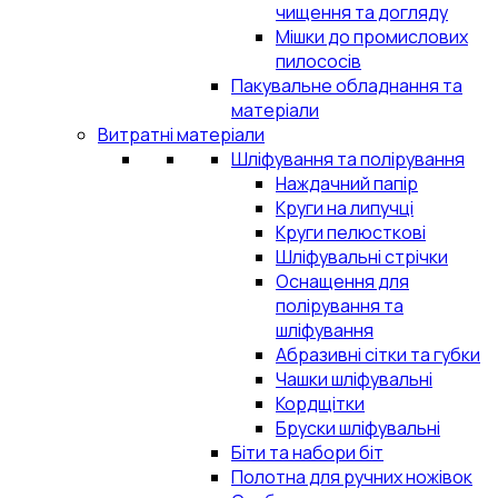
чищення та догляду
Мішки до промислових
пилососів
Пакувальне обладнання та
матеріали
Витратні матеріали
Шліфування та полірування
Наждачний папір
Круги на липучці
Круги пелюсткові
Шліфувальні стрічки
Оснащення для
полірування та
шліфування
Абразивні сітки та губки
Чашки шліфувальні
Кордщітки
Бруски шліфувальні
Біти та набори біт
Полотна для ручних ножівок