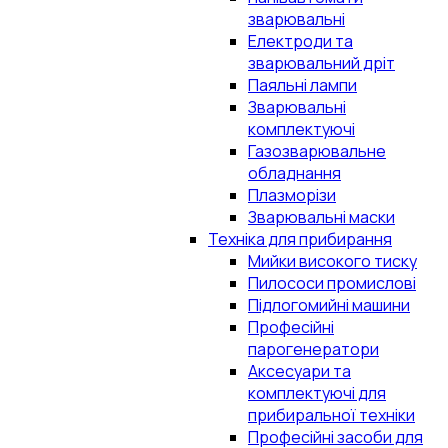
зварювальні
Електроди та
зварювальний дріт
Паяльні лампи
Зварювальні
комплектуючі
Газозварювальне
обладнання
Плазморізи
Зварювальні маски
Техніка для прибирання
Мийки високого тиску
Пилососи промислові
Підлогомийні машини
Професійні
парогенератори
Аксесуари та
комплектуючі для
прибиральної техніки
Професійні засоби для