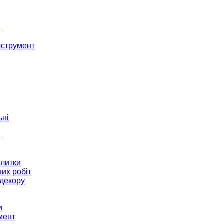
і
нструмент
ьні
и
плитки
их робіт
декору
и
мент