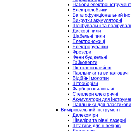
Набори електроінструмент
Електролобзики
Багатофункціональний інс
Викрутки акумуляторні
Шліфувальні та полірувал
Дискові пили
Шабельні пили
Електроножиці
Електрорубанки
Фрезери
Фени будівельні
Гайковерти
Пістолети клейові
Паяльники та випалювачі
Відбійні молотки
Штроборізи
Фарборозпилювачі
Степлери електричні
Акумулятори для інструме
Паяльники для пластикови
Вимірювальний інструмент
Далекоміри
Нівеліри та рівні лазерні
Штативи для нівелірів
Детектори