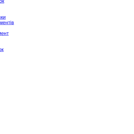
ок
вки
ментів
мент
ок