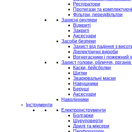
Респіратори
Протигази та комплектуюч
Фільтри, передфільтри
Захисні окуляри
Відкриті
Закриті
Аксесуари
Засоби безпеки
Захист від падіння з висот
Діелектричні вироби
Вогнегасники і пожежний 
Захист голови, обличчя, органів
Каски, бейсболки
Щитки
Зварювальні маски
Навушники
Беруші
Аксесуари
Наколінники
Інструменти
Електроінструменти
Болгарки
Шуруповерти
Дрилі та міксери
Перфоратори