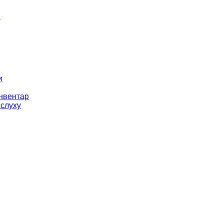
і
и
інвентар
 слуху