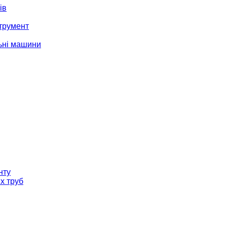
ів
трумент
ьні машини
нту
х труб