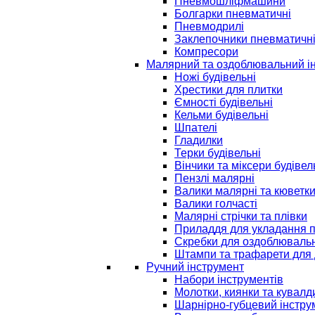
Пневмошліфмашини
Болгарки пневматичні
Пневмодрилі
Заклепочники пневматичн
Компресори
Малярний та оздоблювальний і
Ножі будівельні
Хрестики для плитки
Ємності будівельні
Кельми будівельні
Шпателі
Гладилки
Терки будівельні
Вінчики та міксери будівел
Пензлі малярні
Валики малярні та кюветк
Валики голчасті
Малярні стрічки та плівки
Приладдя для укладання 
Скребки для оздоблювальн
Штампи та трафарети для 
Ручний інструмент
Набори інструментів
Молотки, киянки та кувалд
Шарнірно-губцевий інстру