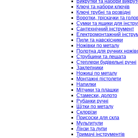
Викрутки та набори викрут
Ключі та набори ключів
Ключі трубні та розвідні
Воротки, тріскачки та голо
Сумки та ящики для інстру
Сантехнічний інструмент
Електромонтажний інстру
Пили та навскісники
Ножівки по металу
Полотна для ручних ножів
Струбцини та лещата
Степлери будівельні ручні
Заклепники
Ножиці по металу
Монтажні пістолети
Напилки
Мітчики та плашки
Стамески, долото
Рубанки ручні
Щітки по металу
Склорізи
Присоски для скла
Мультитули
Лінзи та лупи
Тримачі інструментів