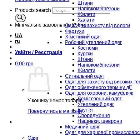
Штани
Напівкомбінезони
Products search
Жилети
Халати
Мінімальне замовлення
250 грн.
Одяг для захисту від вологи
Фартухи
UA
Хімстійкий одяг
ru
Робочий утеплений одяг
Костюми
Увійти / Реєстрація
Куртки
Штани
0.00
грн
Напівкомбінезони
Жилети
Сигнальний одяг
Одяг для захисту від високих т
Одяг обмеженого терміну дії
Одяг для охорони, камуфляж
Демісезонний одяг
У кошику немає товарів.
Утеплений одяг
Взуття
Повернутись в магазин
Спорядження
Нашивки, шеврони
Медичний одяг
Одяг для харчової промисловос
Одяг