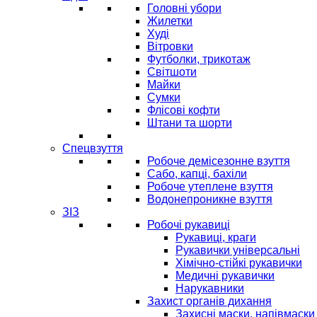
Головні убори
Жилетки
Худі
Вітровки
Футболки, трикотаж
Світшоти
Майки
Сумки
Флісові кофти
Штани та шорти
Спецвзуття
Робоче демісезонне взуття
Сабо, капці, бахіли
Робоче утеплене взуття
Водонепроникне взуття
ЗІЗ
Робочі рукавиці
Рукавиці, краги
Рукавички універсальні
Хімічно-стійкі рукавички
Медичні рукавички
Нарукавники
Захист органів дихання
Захисні маски, напівмаски