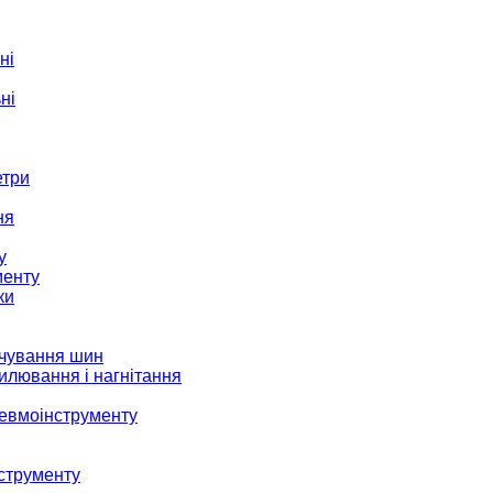
ні
ні
етри
ня
у
менту
ки
ачування шин
илювання і нагнітання
невмоінструменту
струменту