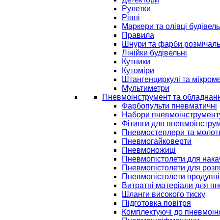
Рулетки
Рівні
Маркери та олівці будівель
Правила
Шнури та фарби розмічаль
Лінійки будівельні
Кутники
Кутоміри
Штангенциркулі та мікром
Мультиметри
Пневмоінструмент та обладнан
Фарбопульти пневматичні
Набори пневмоінструмент
Фітинги для пневмоінстру
Пневмостеплери та молот
Пневмогайковерти
Пневмоножиці
Пневмопістолети для нак
Пневмопістолети для розп
Пневмопістолети продувні
Витратні матеріали для п
Шланги високого тиску
Підготовка повітря
Комплектуючі до пневмоін