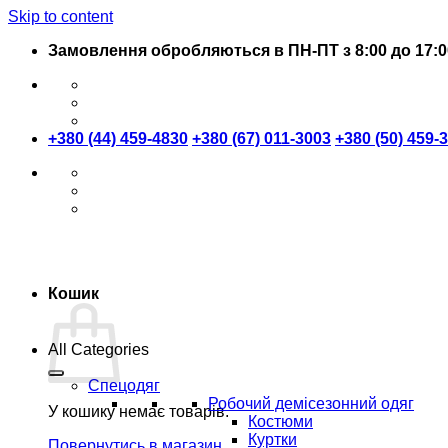
Skip to content
Замовлення обробляються в ПН-ПТ з 8:00 до 17:0
+380 (44) 459-4830
+380 (67) 011-3003
+380 (50) 459-
Кошик
All Categories
Спецодяг
Робочий демісезонний одяг
У кошику немає товарів.
Костюми
Куртки
Повернутись в магазин