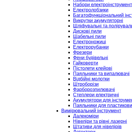
Набори електроінструмент
Електролобзики
Багатофункціональний інс
Викрутки акумуляторні
Шліфувальні та полірувал
Дискові пили
Шабельні пили
Електроножиці
Електрорубанки
Фрезери
Фени будівельні
Гайковерти
Пістолети клейові
Паяльники та випалювачі
Відбійні молотки
Штроборізи
Фарборозпилювачі
Степлери електричні
Акумулятори для інструме
Паяльники для пластикови
Вимірювальний інструмент
Далекоміри
Нівеліри та рівні лазерні
Штативи для нівелірів
Детектори