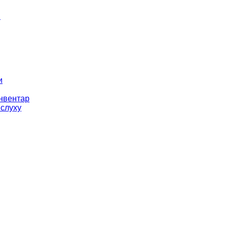
і
и
інвентар
 слуху