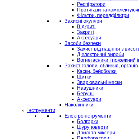
Респіратори
Протигази та комплектуюч
Фільтри, передфільтри
Захисні окуляри
Відкриті
Закриті
Аксесуари
Засоби безпеки
Захист від падіння з висот
Діелектричні вироби
Вогнегасники і пожежний 
Захист голови, обличчя, органів
Каски, бейсболки
Щитки
Зварювальні маски
Навушники
Беруші
Аксесуари
Наколінники
Інструменти
Електроінструменти
Болгарки
Шуруповерти
Дрилі та міксери
Перфоратори