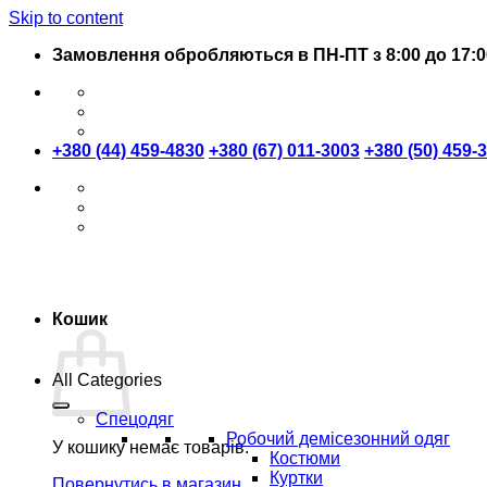
Skip to content
Замовлення обробляються в ПН-ПТ з 8:00 до 17:0
+380 (44) 459-4830
+380 (67) 011-3003
+380 (50) 459-
Кошик
All Categories
Спецодяг
Робочий демісезонний одяг
У кошику немає товарів.
Костюми
Куртки
Повернутись в магазин