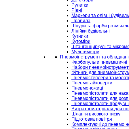
Рулетки
Рівні
Маркери та олівці будівель
Правила
Шнури та фарби розмічаль
Лінійки будівельні
Кутники
Кутоміри
Штангенциркулі та мікром
Мультиметри
Пневмоінструмент та обладнан
Фарбопульти пневматичні
Набори пневмоінструмент
Фітинги для пневмоінстру
Пневмостеплери та молот
Пневмогайковерти
Пневмоножиці
Пневмопістолети для нак
Пневмопістолети для розп
Пневмопістолети продувні
Витратні матеріали для п
Шланги високого тиску
Підготовка повітря
Комплектуючі до пневмоін