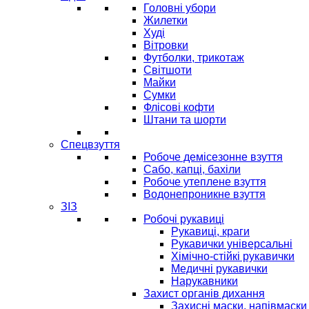
Головні убори
Жилетки
Худі
Вітровки
Футболки, трикотаж
Світшоти
Майки
Сумки
Флісові кофти
Штани та шорти
Спецвзуття
Робоче демісезонне взуття
Сабо, капці, бахіли
Робоче утеплене взуття
Водонепроникне взуття
ЗІЗ
Робочі рукавиці
Рукавиці, краги
Рукавички універсальні
Хімічно-стійкі рукавички
Медичні рукавички
Нарукавники
Захист органів дихання
Захисні маски, напівмаски