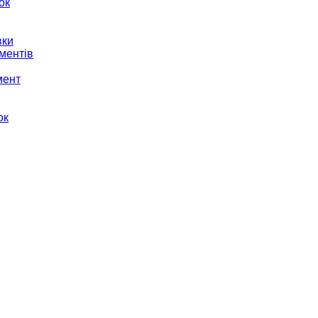
ок
вки
ментів
мент
ок