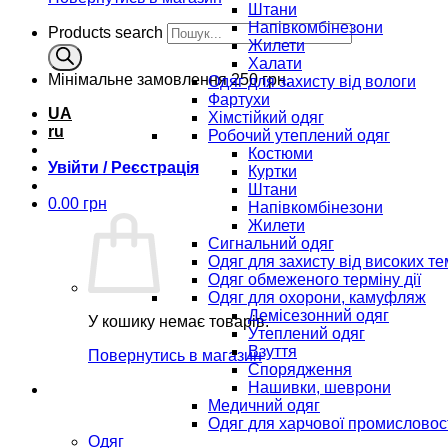
Штани
Напівкомбінезони
Products search
Жилети
Халати
Мінімальне замовлення
250 грн.
Одяг для захисту від вологи
Фартухи
UA
Хімстійкий одяг
ru
Робочий утеплений одяг
Костюми
Увійти / Реєстрація
Куртки
Штани
0.00
грн
Напівкомбінезони
Жилети
Сигнальний одяг
Одяг для захисту від високих т
Одяг обмеженого терміну дії
Одяг для охорони, камуфляж
Демісезонний одяг
У кошику немає товарів.
Утеплений одяг
Взуття
Повернутись в магазин
Спорядження
Нашивки, шеврони
Медичний одяг
Одяг для харчової промисловос
Одяг