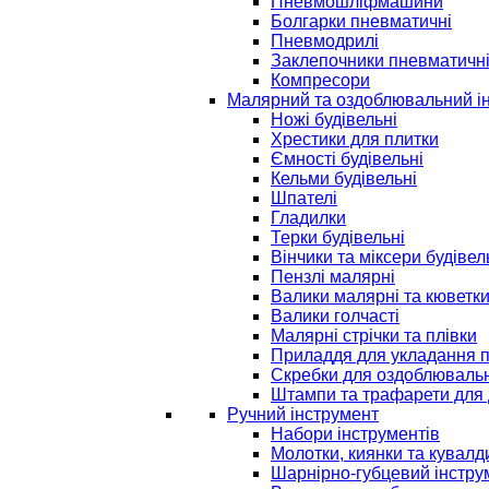
Пневмошліфмашини
Болгарки пневматичні
Пневмодрилі
Заклепочники пневматичн
Компресори
Малярний та оздоблювальний і
Ножі будівельні
Хрестики для плитки
Ємності будівельні
Кельми будівельні
Шпателі
Гладилки
Терки будівельні
Вінчики та міксери будівел
Пензлі малярні
Валики малярні та кюветк
Валики голчасті
Малярні стрічки та плівки
Приладдя для укладання 
Скребки для оздоблювальн
Штампи та трафарети для 
Ручний інструмент
Набори інструментів
Молотки, киянки та кувалд
Шарнірно-губцевий інстру