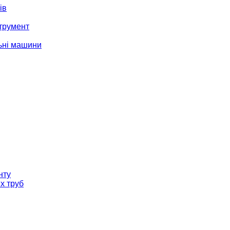
ів
трумент
ьні машини
нту
х труб