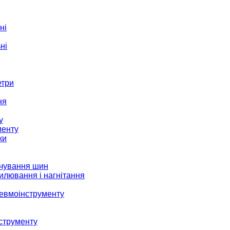
ні
ні
етри
ня
у
менту
ки
ачування шин
илювання і нагнітання
невмоінструменту
струменту