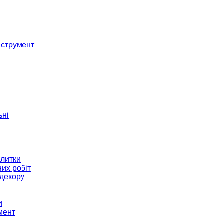
і
нструмент
ьні
и
плитки
их робіт
декору
и
мент