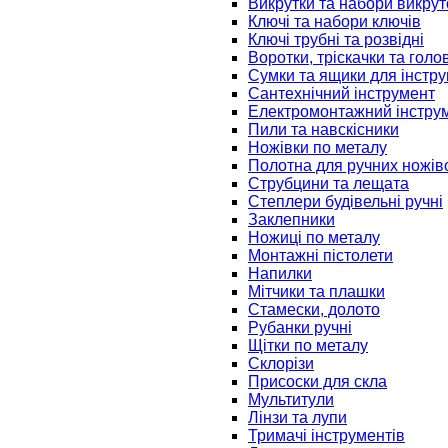
Викрутки та набори викрут
Ключі та набори ключів
Ключі трубні та розвідні
Воротки, тріскачки та голо
Сумки та ящики для інстру
Сантехнічний інструмент
Електромонтажний інстру
Пили та навскісники
Ножівки по металу
Полотна для ручних ножів
Струбцини та лещата
Степлери будівельні ручні
Заклепники
Ножиці по металу
Монтажні пістолети
Напилки
Мітчики та плашки
Стамески, долото
Рубанки ручні
Щітки по металу
Склорізи
Присоски для скла
Мультитули
Лінзи та лупи
Тримачі інструментів