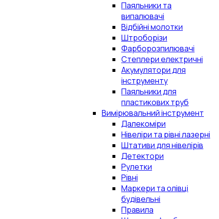
Паяльники та
випалювачі
Відбійні молотки
Штроборізи
Фарборозпилювачі
Степлери електричні
Акумулятори для
інструменту
Паяльники для
пластикових труб
Вимірювальний інструмент
Далекоміри
Нівеліри та рівні лазерні
Штативи для нівелірів
Детектори
Рулетки
Рівні
Маркери та олівці
будівельні
Правила