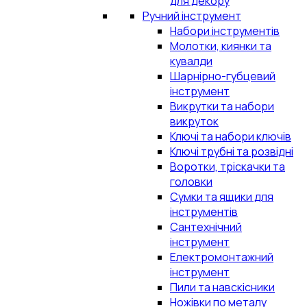
для декору
Ручний інструмент
Набори інструментів
Молотки, киянки та
кувалди
Шарнірно-губцевий
інструмент
Викрутки та набори
викруток
Ключі та набори ключів
Ключі трубні та розвідні
Воротки, тріскачки та
головки
Сумки та ящики для
інструментів
Сантехнічний
інструмент
Електромонтажний
інструмент
Пили та навскісники
Ножівки по металу