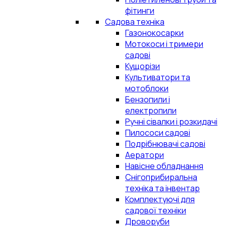
фітинги
Садова техніка
Газонокосарки
Мотокоси і тримери
садові
Кущорізи
Культиватори та
мотоблоки
Бензопили і
електропили
Ручні сівалки і розкидачі
Пилососи садові
Подрібнювачі садові
Аератори
Навісне обладнання
Снігоприбиральна
техніка та інвентар
Комплектуючі для
садової техніки
Дроворуби