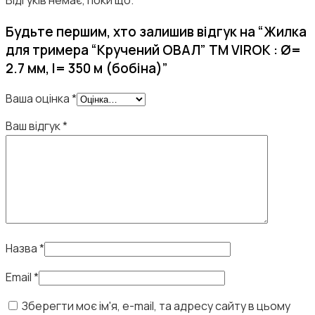
Відгуків немає, поки що.
Будьте першим, хто залишив відгук на “Жилка
для тримера “Кручений ОВАЛ” TM VIROK : Ø=
2.7 мм, l= 350 м (бобіна)”
Ваша оцінка
*
Ваш відгук
*
Назва
*
Email
*
Зберегти моє ім'я, e-mail, та адресу сайту в цьому