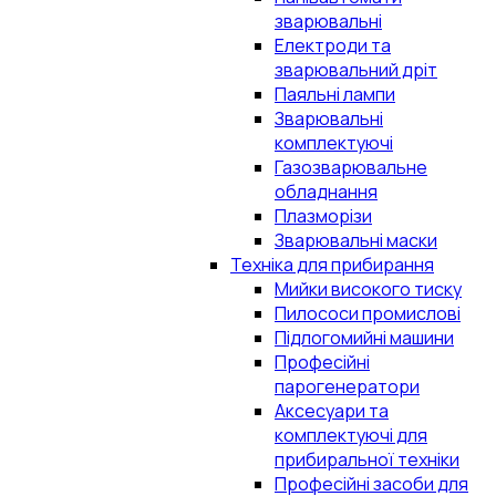
зварювальні
Електроди та
зварювальний дріт
Паяльні лампи
Зварювальні
комплектуючі
Газозварювальне
обладнання
Плазморізи
Зварювальні маски
Техніка для прибирання
Мийки високого тиску
Пилососи промислові
Підлогомийні машини
Професійні
парогенератори
Аксесуари та
комплектуючі для
прибиральної техніки
Професійні засоби для