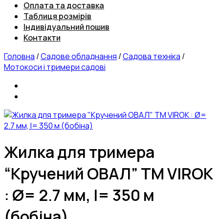
Оплата та доставка
Таблиця розмірів
Індивідуальний пошив
Контакти
Головна
/
Садове обладнання
/
Садова техніка
/
Мотокоси і тримери садові
Жилка для тримера
“Кручений ОВАЛ” TM VIROK
: Ø= 2.7 мм, l= 350 м
(бобіна)