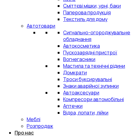
Сміттєві мішки, урні, баки
Паперова продукція
Текстиль для дому
Автотовари
Сигнально-огороджувальне
обладнання
Автокосметика
Пускозарядні пристрої
Вогнегасники
Мастила та технічні рідини
Домкрати
Троси буксирувальні
Знаки аварійної зупинки
Автоаксесуари
Компресори автомобільні
Аптечки
Відра, лопати, лійки
Меблі
Розпродаж
Про нас