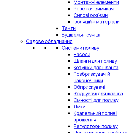
Монтажні елементи
Розетки, вимикачі
Силові роз'єми
Ізоляційні матеріали
Тенти
Будівельні суміші
Садове обладнання
Системи поливу
Насоси
Шланги для поливу
Котушки для шланга
Розбризкувачі й
наконечники
Обприскувачі
З'єднувачі для шланга
Ємності для поливу
Лійки
Крапельний полив і
зрошення
Регулятори поливу
Поліетиленові труби та