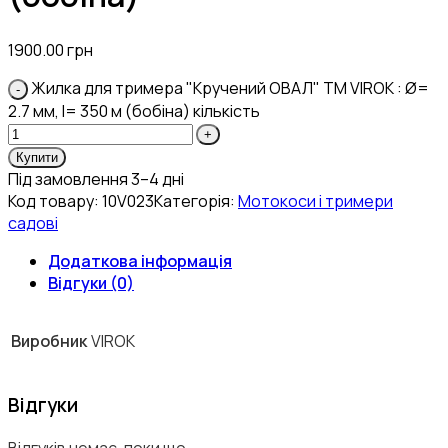
1900.00
грн
Жилка для тримера "Кручений ОВАЛ" TM VIROK : Ø=
2.7 мм, l= 350 м (бобіна) кількість
Купити
Під замовлення 3–4 дні
Код товару:
10V023
Категорія:
Мотокоси і тримери
садові
Додаткова інформація
Відгуки (0)
Виробник
VIROK
Відгуки