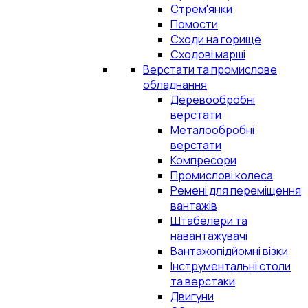
Стрем'янки
Помости
Сходи на горище
Сходові марші
Верстати та промислове
обладнання
Деревообробні
верстати
Металообробні
верстати
Компресори
Промислові колеса
Ремені для переміщення
вантажів
Штабелери та
навантажувачі
Вантажопідйомні візки
Інструментальні столи
та верстаки
Двигуни