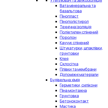
Утеплювач та звукоізоляція
Вата мінеральна та
базальтова
Пінопласт
Пінополістирол
Технічна ізоляція
Поліетилен спінений
Поролон
Каучук спінений
Штукатурки, шпаклівки,
грунтовки
Клея
Склосітка
Плівки та мембрани
Допоміжні матеріали
Будівельна хімія
Герметики, силікони
Піна монтажна
Грунтовка
Бетоноконтакт
Мастика