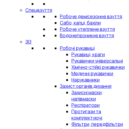
Спецвзуття
Робоче демісезонне взуття
Сабо, капці, бахіли
Робоче утеплене взуття
Водонепроникне взуття
ЗІЗ
Робочі рукавиці
Рукавиці, краги
Рукавички універсальні
Хімічно-стійкі рукавички
Медичні рукавички
Нарукавники
Захист органів дихання
Захисні маски,
напівмаски
Респіратори
Протигази та
комплектуючі
Фільтри, передфільтри