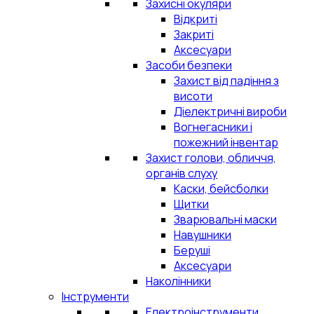
Захисні окуляри
Відкриті
Закриті
Аксесуари
Засоби безпеки
Захист від падіння з
висоти
Діелектричні вироби
Вогнегасники і
пожежний інвентар
Захист голови, обличчя,
органів слуху
Каски, бейсболки
Щитки
Зварювальні маски
Навушники
Беруші
Аксесуари
Наколінники
Інструменти
Електроінструменти