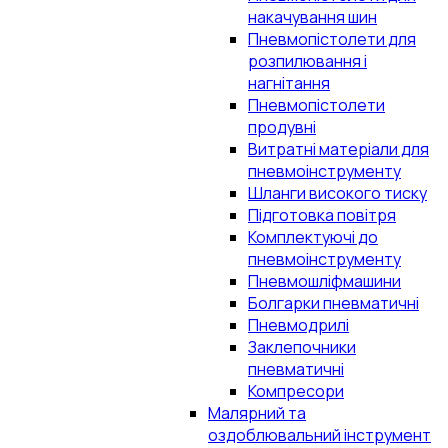
накачування шин
Пневмопістолети для
розпилювання і
нагнітання
Пневмопістолети
продувні
Витратні матеріали для
пневмоінструменту
Шланги високого тиску
Підготовка повітря
Комплектуючі до
пневмоінструменту
Пневмошліфмашини
Болгарки пневматичні
Пневмодрилі
Заклепочники
пневматичні
Компресори
Малярний та
оздоблювальний інструмент