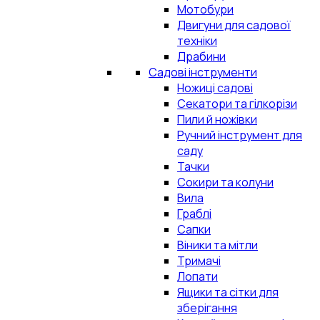
Мотобури
Двигуни для садової
техніки
Драбини
Садові інструменти
Ножиці садові
Секатори та гілкорізи
Пили й ножівки
Ручний інструмент для
саду
Тачки
Сокири та колуни
Вила
Граблі
Сапки
Віники та мітли
Тримачі
Лопати
Ящики та сітки для
зберігання