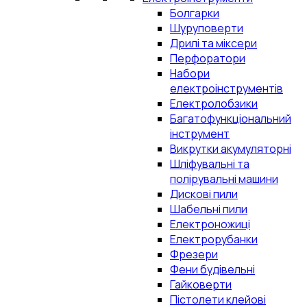
Болгарки
Шуруповерти
Дрилі та міксери
Перфоратори
Набори
електроінструментів
Електролобзики
Багатофункціональний
інструмент
Викрутки акумуляторні
Шліфувальні та
полірувальні машини
Дискові пили
Шабельні пили
Електроножиці
Електрорубанки
Фрезери
Фени будівельні
Гайковерти
Пістолети клейові