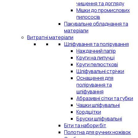
чищення та догляду
Мішки до промислових
пилососів
Пакувальне обладнання та
матеріали
Витратні матеріали
Шліфування та полірування
Наждачний папір
Круги на липучці
Круги пелюсткові
Шліфувальні стрічки
Оснащення для
полірування та
шліфування
Абразивні сітки та губки
Чашки шліфувальні
Кордщітки
Бруски шліфувальні
Біти та набори біт
Полотна для ручних ножівок