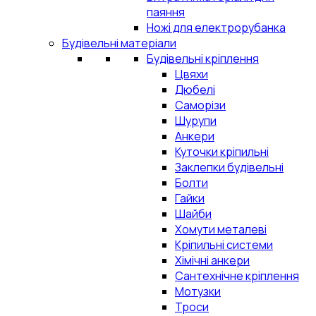
паяння
Ножі для електрорубанка
Будівельні матеріали
Будівельні кріплення
Цвяхи
Дюбелі
Саморізи
Шурупи
Анкери
Куточки кріпильні
Заклепки будівельні
Болти
Гайки
Шайби
Хомути металеві
Кріпильні системи
Хімічні анкери
Сантехнічне кріплення
Мотузки
Троси