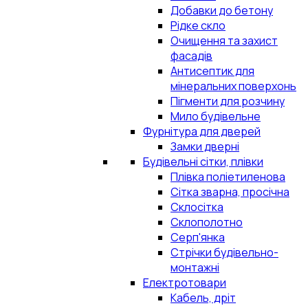
Добавки до бетону
Рідке скло
Очищення та захист
фасадів
Антисептик для
мінеральних поверхонь
Пігменти для розчину
Мило будівельне
Фурнітура для дверей
Замки дверні
Будівельні сітки, плівки
Плівка поліетиленова
Сітка зварна, просічна
Склосітка
Склополотно
Серп'янка
Стрічки будівельно-
монтажні
Електротовари
Кабель, дріт