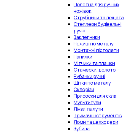
Полотна для ручних
ножівок
Струбцини та лещата
Степлери будівельні
ручні
Заклепники
Ножиці по металу
Монтажні пістолети
Напилки
Мітчики та плашки
Стамески, долото
Рубанки ручні
Щітки по металу
Склорізи
Присоски для скла
Мультитули
Лінзи та лупи
Тримачі інструментів
Ломи та цвяходери
Зубила