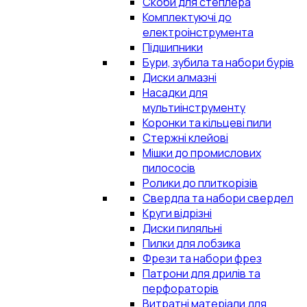
Скоби для степлера
Комплектуючі до
електроінструмента
Підшипники
Бури, зубила та набори бурів
Диски алмазні
Насадки для
мультиінструменту
Коронки та кільцеві пили
Стержні клейові
Мішки до промислових
пилососів
Ролики до плиткорізів
Свердла та набори свердел
Круги відрізні
Диски пиляльні
Пилки для лобзика
Фрези та набори фрез
Патрони для дрилів та
перфораторів
Витратні матеріали для