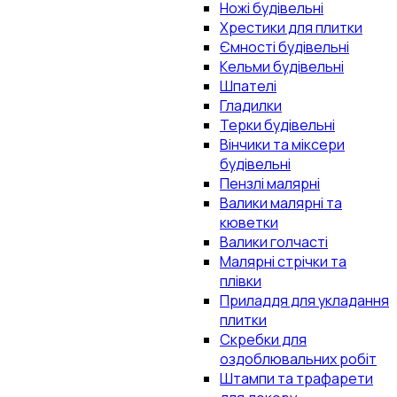
Ножі будівельні
Хрестики для плитки
Ємності будівельні
Кельми будівельні
Шпателі
Гладилки
Терки будівельні
Вінчики та міксери
будівельні
Пензлі малярні
Валики малярні та
кюветки
Валики голчасті
Малярні стрічки та
плівки
Приладдя для укладання
плитки
Скребки для
оздоблювальних робіт
Штампи та трафарети