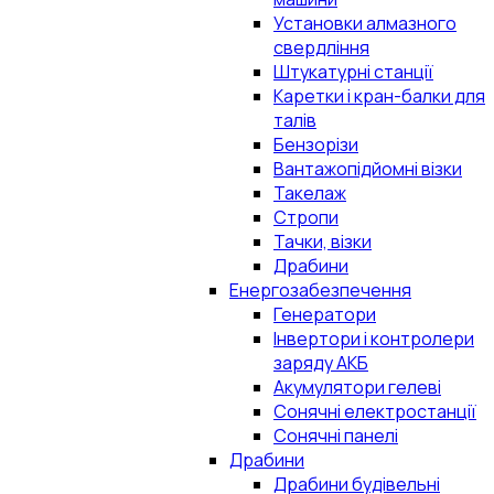
Установки алмазного
свердління
Штукатурні станції
Каретки і кран-балки для
талів
Бензорізи
Вантажопідйомні візки
Такелаж
Стропи
Тачки, візки
Драбини
Енергозабезпечення
Генератори
Інвертори і контролери
заряду АКБ
Акумулятори гелеві
Сонячні електростанції
Сонячні панелі
Драбини
Драбини будівельні