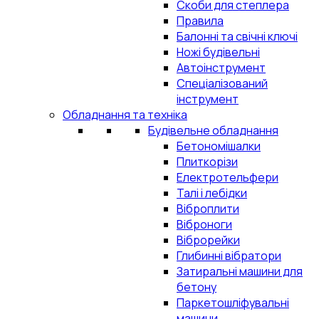
Скоби для степлера
Правила
Балонні та свічні ключі
Ножі будівельні
Автоінструмент
Спеціалізований
інструмент
Обладнання та техніка
Будівельне обладнання
Бетономішалки
Плиткорізи
Електротельфери
Талі і лебідки
Віброплити
Віброноги
Віброрейки
Глибинні вібратори
Затиральні машини для
бетону
Паркетошліфувальні
машини