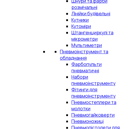
Шнури та фарби
розмічальні
Лінійки будівельні
Кутники
Кутоміри
Штангенциркулі та
мікрометри
Мультиметри
Пневмоінструмент та
обладнання
Фарбопульти
пневматичні
Набори
пневмоінструменту
Фітинги для
пневмоінструменту
Пневмостеплери та
молотки
Пневмогайковерти
Пневмоножиці
Пневмопістолети для