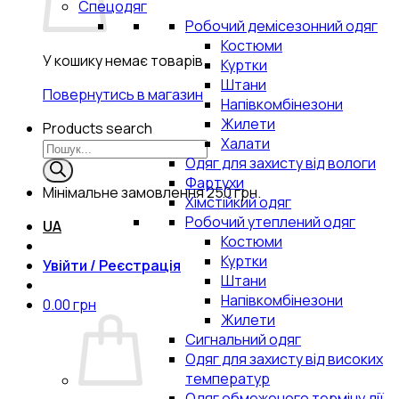
Спецодяг
Робочий демісезонний одяг
Костюми
У кошику немає товарів.
Куртки
Штани
Повернутись в магазин
Напівкомбінезони
Жилети
Products search
Халати
Одяг для захисту від вологи
Фартухи
Мінімальне замовлення
250 грн.
Хімстійкий одяг
Робочий утеплений одяг
UA
Костюми
Куртки
Увійти / Реєстрація
Штани
Напівкомбінезони
0.00
грн
Жилети
Сигнальний одяг
Одяг для захисту від високих
температур
Одяг обмеженого терміну дії