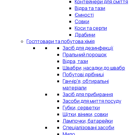
Контейнери для сміття
Відра та тази
Ємності
Совки
Коси та серпи
Драбини
Госптовари та побутова хімія
Засіб для дезинфекції
Пральний порошок
Відра, тази
Швабри, насадки до швабр
Побутові дрібниці
Ганчір'я, обтиральні
матеріали
Засіб для прибирання
Засоби для миття посуду
Губки, серветки
Щітки, віники, совки
Лампочки, батарейки
Спеціалізовані засоби
Мило