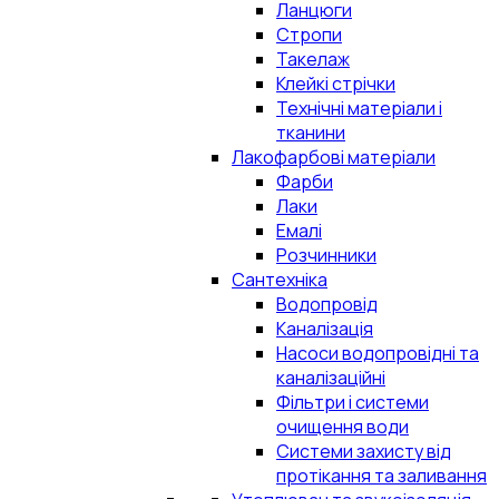
Ланцюги
Стропи
Такелаж
Клейкі стрічки
Технічні матеріали і
тканини
Лакофарбові матеріали
Фарби
Лаки
Емалі
Розчинники
Сантехніка
Водопровід
Каналізація
Насоси водопровідні та
каналізаційні
Фільтри і системи
очищення води
Системи захисту від
протікання та заливання