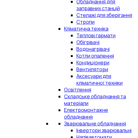
Обладнання для
заправних станцій
Стелажі для зберігання
Стропи
Кліматична техніка
Теплові гармати
Обігрівачі
Водонагрівачі
Котли опалення
Кондиціонери
Вентилятори
Аксесуари для
кліматичної техніки
Освітлення
Складське обладнання та
матеріали
Електромонтажне
обладнання
Зварювальне обладнання
Інвертори зварювальні
Напівавтомати