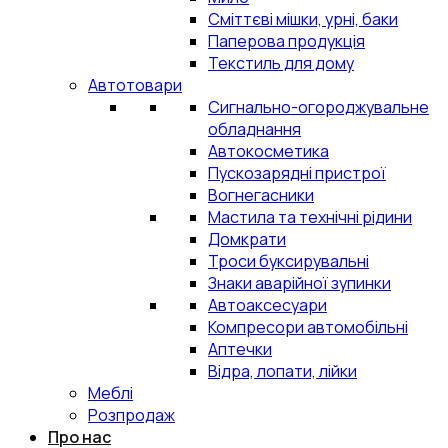
Сміттєві мішки, урні, баки
Паперова продукція
Текстиль для дому
Автотовари
Сигнально-огороджувальне
обладнання
Автокосметика
Пускозарядні пристрої
Вогнегасники
Мастила та технічні рідини
Домкрати
Троси буксирувальні
Знаки аварійної зупинки
Автоаксесуари
Компресори автомобільні
Аптечки
Відра, лопати, лійки
Меблі
Розпродаж
Про нас