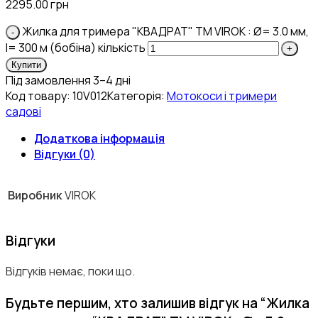
2295.00
грн
Жилка для тримера "КВАДРАТ" TM VIROK : Ø= 3.0 мм,
l= 300 м (бобіна) кількість
Купити
Під замовлення 3–4 дні
Код товару:
10V012
Категорія:
Мотокоси і тримери
садові
Додаткова інформація
Відгуки (0)
Виробник
VIROK
Відгуки
Відгуків немає, поки що.
Будьте першим, хто залишив відгук на “Жилка