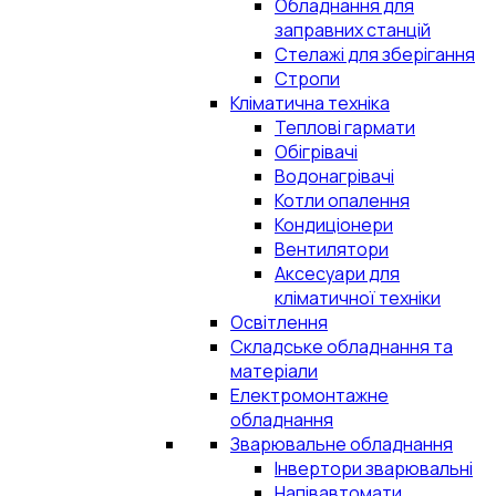
Обладнання для
заправних станцій
Стелажі для зберігання
Стропи
Кліматична техніка
Теплові гармати
Обігрівачі
Водонагрівачі
Котли опалення
Кондиціонери
Вентилятори
Аксесуари для
кліматичної техніки
Освітлення
Складське обладнання та
матеріали
Електромонтажне
обладнання
Зварювальне обладнання
Інвертори зварювальні
Напівавтомати