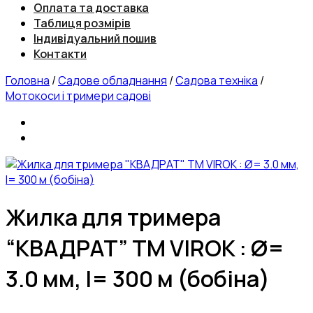
Оплата та доставка
Таблиця розмірів
Індивідуальний пошив
Контакти
Головна
/
Садове обладнання
/
Садова техніка
/
Мотокоси і тримери садові
Жилка для тримера
“КВАДРАТ” TM VIROK : Ø=
3.0 мм, l= 300 м (бобіна)