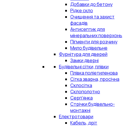
Добавки до бетону
Рідке скло
Очищення та захист
фасадів
Антисептик для
мінеральних поверхонь
Пігменти для розчину
Мило будівельне
Фурнітура для дверей
Замки дверні
Будівельні сітки, плівки
Плівка поліетиленова
Сітка зварна, просічна
Склосітка
Склополотно
Серп'янка
Стрічки будівельно-
монтажні
Електротовари
Кабель, дріт