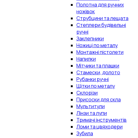
Полотна для ручних
ножівок
Струбцини та лещата
Степлери будівельні
ручні
Заклепники
Ножиці по металу
Монтажні пістолети
Напилки
Мітчики та плашки
Стамески, долото
Рубанки ручні
Щітки по металу
Склорізи
Присоски для скла
Мультитули
Лінзи та лупи
Тримачі інструментів
Ломи та цвяходери
Зубила