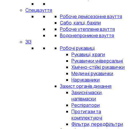
Спецвзуття
Робоче демісезонне взуття
Сабо, капці, бахіли
Робоче утеплене взуття
Водонепроникне взуття
ЗІЗ
Робочі рукавиці
Рукавиці, краги
Рукавички універсальні
Хімічно-стійкі рукавички
Медичні рукавички
Нарукавники
Захист органів дихання
Захисні маски,
напівмаски
Респіратори
Протигази та
комплектуючі
Фільтри, передфільтри