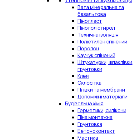
Утеплювач та звукоізоляція
Вата мінеральна та
базальтова
Пінопласт
Пінополістирол
Технічна ізоляція
Поліетилен спінений
Поролон
Каучук спінений
Штукатурки, шпаклівки,
грунтовки
Клея
Склосітка
Плівки та мембрани
Допоміжні матеріали
Будівельна хімія
Герметики, силікони
Піна монтажна
Грунтовка
Бетоноконтакт
Мастика