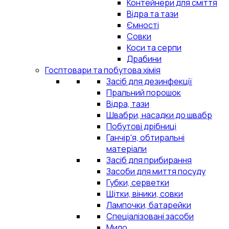
Контейнери для сміття
Відра та тази
Ємності
Совки
Коси та серпи
Драбини
Госптовари та побутова хімія
Засіб для дезинфекції
Пральний порошок
Відра, тази
Швабри, насадки до швабр
Побутові дрібниці
Ганчір'я, обтиральні
матеріали
Засіб для прибирання
Засоби для миття посуду
Губки, серветки
Щітки, віники, совки
Лампочки, батарейки
Спеціалізовані засоби
Мило