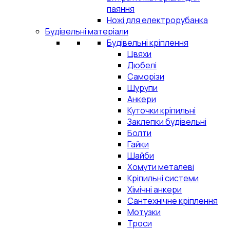
паяння
Ножі для електрорубанка
Будівельні матеріали
Будівельні кріплення
Цвяхи
Дюбелі
Саморізи
Шурупи
Анкери
Куточки кріпильні
Заклепки будівельні
Болти
Гайки
Шайби
Хомути металеві
Кріпильні системи
Хімічні анкери
Сантехнічне кріплення
Мотузки
Троси