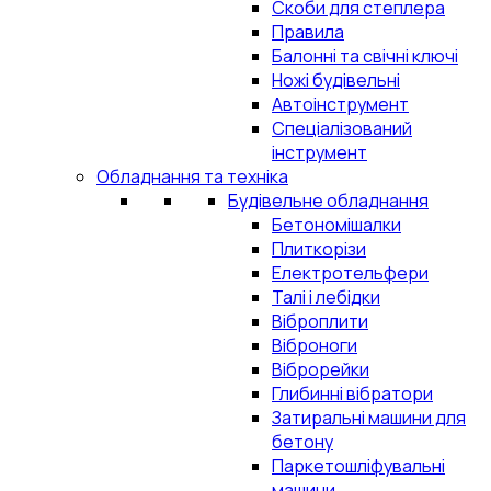
Скоби для степлера
Правила
Балонні та свічні ключі
Ножі будівельні
Автоінструмент
Спеціалізований
інструмент
Обладнання та техніка
Будівельне обладнання
Бетономішалки
Плиткорізи
Електротельфери
Талі і лебідки
Віброплити
Віброноги
Віброрейки
Глибинні вібратори
Затиральні машини для
бетону
Паркетошліфувальні
машини