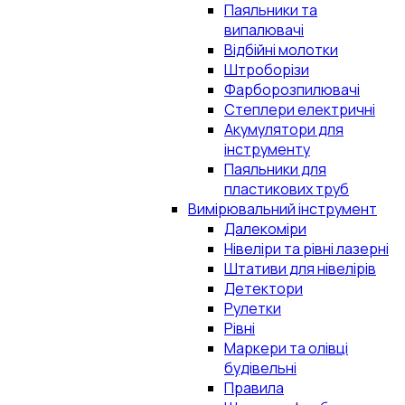
Паяльники та
випалювачі
Відбійні молотки
Штроборізи
Фарборозпилювачі
Степлери електричні
Акумулятори для
інструменту
Паяльники для
пластикових труб
Вимірювальний інструмент
Далекоміри
Нівеліри та рівні лазерні
Штативи для нівелірів
Детектори
Рулетки
Рівні
Маркери та олівці
будівельні
Правила