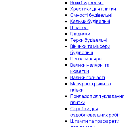
Ножі будівельні
Хрестики для плитки
Ємності будівельні
Кельми будівельні
Шпателі
Гладилки
Терки будівельні
Вінчики та міксери
будівельні
Пензлі малярні
Валики малярні та
кюветки
Валики голчасті
Малярні стрічки та
плівки
Приладдя для укладання
плитки
Скребки для
оздоблювальних робіт
Штампи та трафарети