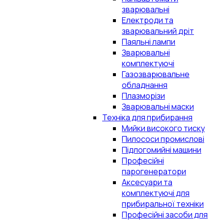
зварювальні
Електроди та
зварювальний дріт
Паяльні лампи
Зварювальні
комплектуючі
Газозварювальне
обладнання
Плазморізи
Зварювальні маски
Техніка для прибирання
Мийки високого тиску
Пилососи промислові
Підлогомийні машини
Професійні
парогенератори
Аксесуари та
комплектуючі для
прибиральної техніки
Професійні засоби для