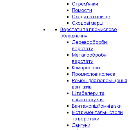
Стрем'янки
Помости
Сходи на горище
Сходові марші
Верстати та промислове
обладнання
Деревообробні
верстати
Металообробні
верстати
Компресори
Промислові колеса
Ремені для переміщення
вантажів
Штабелери та
навантажувачі
Вантажопідйомні візки
Інструментальні столи
та верстаки
Двигуни