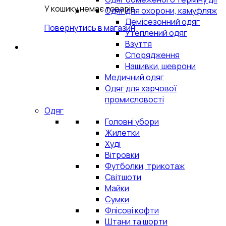
У кошику немає товарів.
Одяг для охорони, камуфляж
Демісезонний одяг
Повернутись в магазин
Утеплений одяг
Взуття
Спорядження
Нашивки, шеврони
Медичний одяг
Одяг для харчової
промисловості
Одяг
Головні убори
Жилетки
Худі
Вітровки
Футболки, трикотаж
Світшоти
Майки
Сумки
Флісові кофти
Штани та шорти