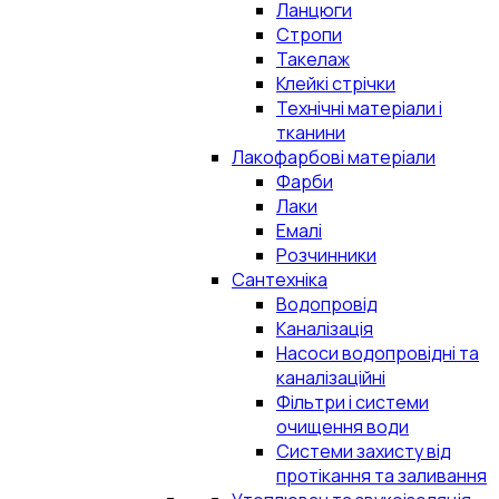
Ланцюги
Стропи
Такелаж
Клейкі стрічки
Технічні матеріали і
тканини
Лакофарбові матеріали
Фарби
Лаки
Емалі
Розчинники
Сантехніка
Водопровід
Каналізація
Насоси водопровідні та
каналізаційні
Фільтри і системи
очищення води
Системи захисту від
протікання та заливання