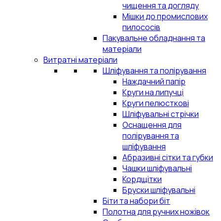
чищення та догляду
Мішки до промислових
пилососів
Пакувальне обладнання та
матеріали
Витратні матеріали
Шліфування та полірування
Наждачний папір
Круги на липучці
Круги пелюсткові
Шліфувальні стрічки
Оснащення для
полірування та
шліфування
Абразивні сітки та губки
Чашки шліфувальні
Кордщітки
Бруски шліфувальні
Біти та набори біт
Полотна для ручних ножівок