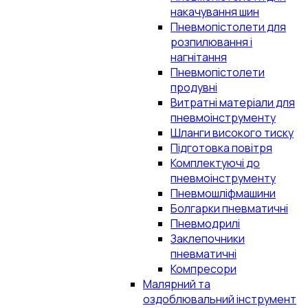
накачування шин
Пневмопістолети для
розпилювання і
нагнітання
Пневмопістолети
продувні
Витратні матеріали для
пневмоінструменту
Шланги високого тиску
Підготовка повітря
Комплектуючі до
пневмоінструменту
Пневмошліфмашини
Болгарки пневматичні
Пневмодрилі
Заклепочники
пневматичні
Компресори
Малярний та
оздоблювальний інструмент