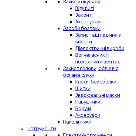
Захисні окуляри
Відкриті
Закриті
Аксесуари
Засоби безпеки
Захист від падіння з
висоти
Діелектричні вироби
Вогнегасники і
пожежний інвентар
Захист голови, обличчя,
органів слуху
Каски, бейсболки
Щитки
Зварювальні маски
Навушники
Беруші
Аксесуари
Наколінники
Інструменти
Електроінструменти