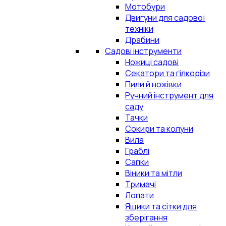
Мотобури
Двигуни для садової
техніки
Драбини
Садові інструменти
Ножиці садові
Секатори та гілкорізи
Пили й ножівки
Ручний інструмент для
саду
Тачки
Сокири та колуни
Вила
Граблі
Сапки
Віники та мітли
Тримачі
Лопати
Ящики та сітки для
зберігання