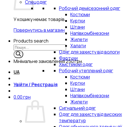
Спецодяг
Робочий демісезонний одяг
Костюми
У кошику немає товарів.
Куртки
Штани
Повернутись в магазин
Напівкомбінезони
Жилети
Products search
Халати
Одяг для захисту від вологи
Фартухи
Мінімальне замовлення
250 грн.
Хімстійкий одяг
Робочий утеплений одяг
UA
Костюми
Куртки
Увійти / Реєстрація
Штани
Напівкомбінезони
0.00
грн
Жилети
Сигнальний одяг
Одяг для захисту від високих
температур
Одяг обмеженого терміну дії