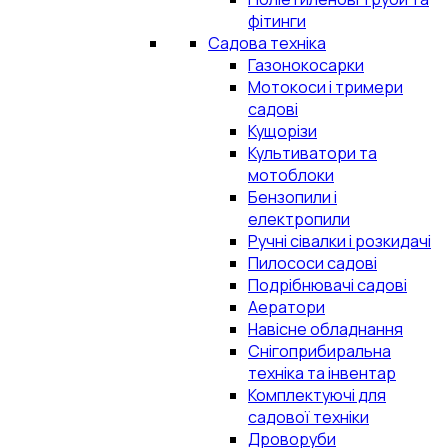
фітинги
Садова техніка
Газонокосарки
Мотокоси і тримери
садові
Кущорізи
Культиватори та
мотоблоки
Бензопили і
електропили
Ручні сівалки і розкидачі
Пилососи садові
Подрібнювачі садові
Аератори
Навісне обладнання
Снігоприбиральна
техніка та інвентар
Комплектуючі для
садової техніки
Дроворуби