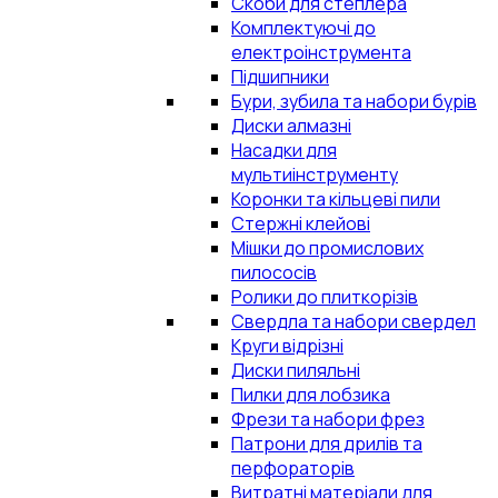
Скоби для степлера
Комплектуючі до
електроінструмента
Підшипники
Бури, зубила та набори бурів
Диски алмазні
Насадки для
мультиінструменту
Коронки та кільцеві пили
Стержні клейові
Мішки до промислових
пилососів
Ролики до плиткорізів
Свердла та набори свердел
Круги відрізні
Диски пиляльні
Пилки для лобзика
Фрези та набори фрез
Патрони для дрилів та
перфораторів
Витратні матеріали для