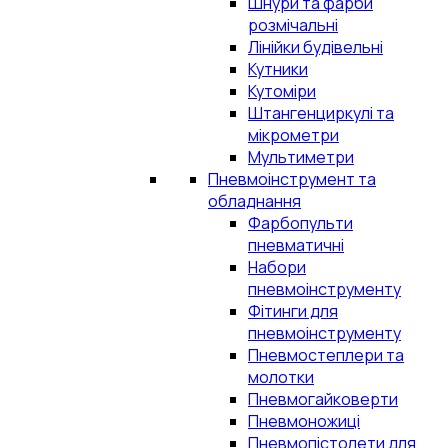
Шнури та фарби
розмічальні
Лінійки будівельні
Кутники
Кутоміри
Штангенциркулі та
мікрометри
Мультиметри
Пневмоінструмент та
обладнання
Фарбопульти
пневматичні
Набори
пневмоінструменту
Фітинги для
пневмоінструменту
Пневмостеплери та
молотки
Пневмогайковерти
Пневмоножиці
Пневмопістолети для