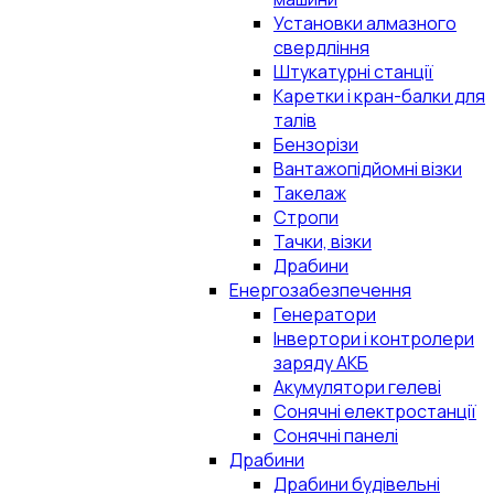
Установки алмазного
свердління
Штукатурні станції
Каретки і кран-балки для
талів
Бензорізи
Вантажопідйомні візки
Такелаж
Стропи
Тачки, візки
Драбини
Енергозабезпечення
Генератори
Інвертори і контролери
заряду АКБ
Акумулятори гелеві
Сонячні електростанції
Сонячні панелі
Драбини
Драбини будівельні