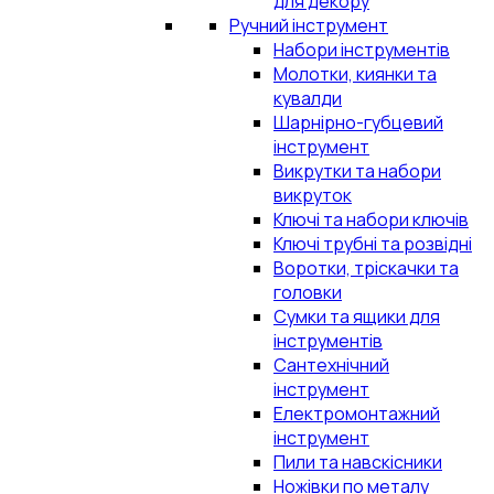
для декору
Ручний інструмент
Набори інструментів
Молотки, киянки та
кувалди
Шарнірно-губцевий
інструмент
Викрутки та набори
викруток
Ключі та набори ключів
Ключі трубні та розвідні
Воротки, тріскачки та
головки
Сумки та ящики для
інструментів
Сантехнічний
інструмент
Електромонтажний
інструмент
Пили та навскісники
Ножівки по металу