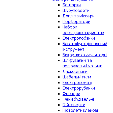
Болгарки
Шуруповерти
Дрилі та міксери
Перфоратори
Набори
електроінструментів
Електролобзики
Багатофункціональний
інструмент
Викрутки акумуляторні
Шліфувальні та
полірувальні машини
Дискові пили
Шабельні пили
Електроножиці
Електрорубанки
Фрезери
Фени будівельні
Гайковерти
Пістолети клейові