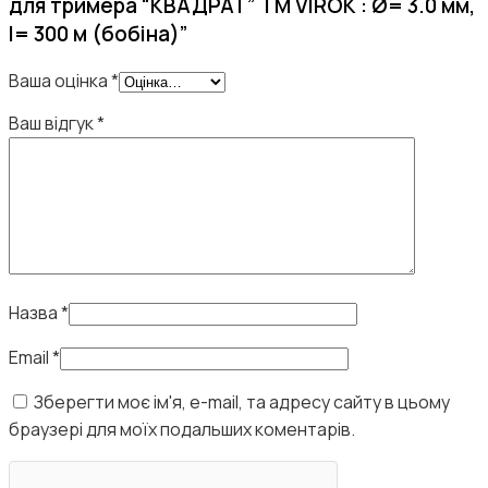
для тримера “КВАДРАТ” TM VIROK : Ø= 3.0 мм,
l= 300 м (бобіна)”
Ваша оцінка
*
Ваш відгук
*
Назва
*
Email
*
Зберегти моє ім'я, e-mail, та адресу сайту в цьому
браузері для моїх подальших коментарів.