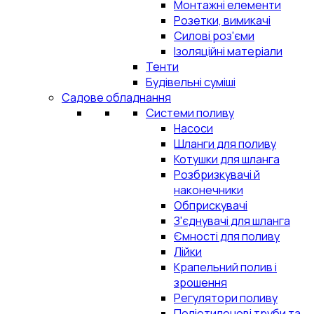
Монтажні елементи
Розетки, вимикачі
Силові роз'єми
Ізоляційні матеріали
Тенти
Будівельні суміші
Садове обладнання
Системи поливу
Насоси
Шланги для поливу
Котушки для шланга
Розбризкувачі й
наконечники
Обприскувачі
З'єднувачі для шланга
Ємності для поливу
Лійки
Крапельний полив і
зрошення
Регулятори поливу
Поліетиленові труби та