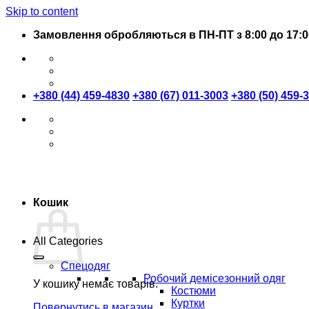
Skip to content
Замовлення обробляються в ПН-ПТ з 8:00 до 17:0
+380 (44) 459-4830
+380 (67) 011-3003
+380 (50) 459-
Кошик
All Categories
Спецодяг
Робочий демісезонний одяг
У кошику немає товарів.
Костюми
Куртки
Повернутись в магазин