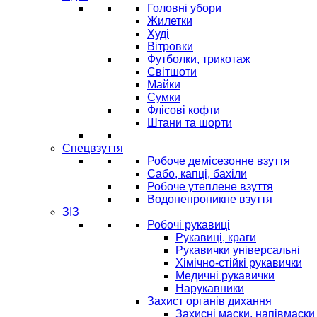
Головні убори
Жилетки
Худі
Вітровки
Футболки, трикотаж
Світшоти
Майки
Сумки
Флісові кофти
Штани та шорти
Спецвзуття
Робоче демісезонне взуття
Сабо, капці, бахіли
Робоче утеплене взуття
Водонепроникне взуття
ЗІЗ
Робочі рукавиці
Рукавиці, краги
Рукавички універсальні
Хімічно-стійкі рукавички
Медичні рукавички
Нарукавники
Захист органів дихання
Захисні маски, напівмаски