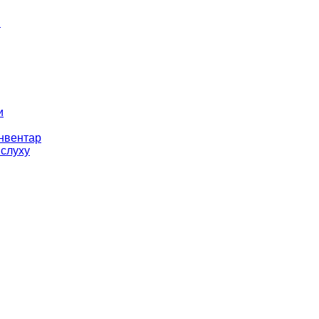
і
и
інвентар
 слуху