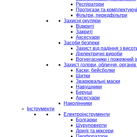
Респіратори
Протигази та комплектуюч
Фільтри, передфільтри
Захисні окуляри
Відкриті
Закриті
Аксесуари
Засоби безпеки
Захист від падіння з висот
Діелектричні вироби
Вогнегасники і пожежний 
Захист голови, обличчя, органів
Каски, бейсболки
Щитки
Зварювальні маски
Навушники
Беруші
Аксесуари
Наколінники
Інструменти
Електроінструменти
Болгарки
Шуруповерти
Дрилі та міксери
Перфоратори