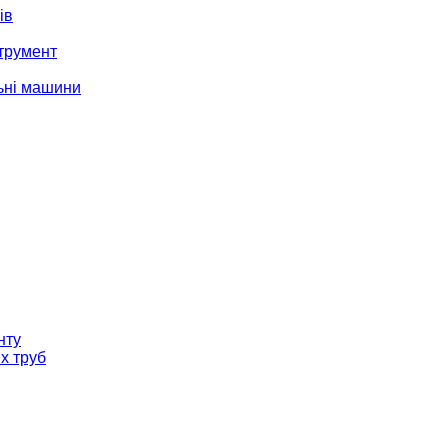
ів
трумент
ьні машини
нту
х труб