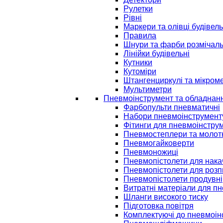
Рулетки
Рівні
Маркери та олівці будівель
Правила
Шнури та фарби розмічаль
Лінійки будівельні
Кутники
Кутоміри
Штангенциркулі та мікром
Мультиметри
Пневмоінструмент та обладнан
Фарбопульти пневматичні
Набори пневмоінструмент
Фітинги для пневмоінстру
Пневмостеплери та молот
Пневмогайковерти
Пневмоножиці
Пневмопістолети для нак
Пневмопістолети для розп
Пневмопістолети продувні
Витратні матеріали для п
Шланги високого тиску
Підготовка повітря
Комплектуючі до пневмоін