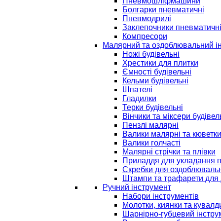
Пневмошліфмашини
Болгарки пневматичні
Пневмодрилі
Заклепочники пневматичн
Компресори
Малярний та оздоблювальний і
Ножі будівельні
Хрестики для плитки
Ємності будівельні
Кельми будівельні
Шпателі
Гладилки
Терки будівельні
Вінчики та міксери будівел
Пензлі малярні
Валики малярні та кюветк
Валики голчасті
Малярні стрічки та плівки
Приладдя для укладання 
Скребки для оздоблювальн
Штампи та трафарети для 
Ручний інструмент
Набори інструментів
Молотки, киянки та кувалд
Шарнірно-губцевий інстру