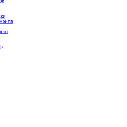
ок
вки
ментів
мент
ок