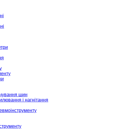
ні
ні
етри
ня
у
менту
ки
ачування шин
илювання і нагнітання
невмоінструменту
струменту