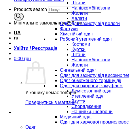
Штани
Напівкомбінезони
Products search
Жилети
Халати
Мінімальне замовлення
250 грн.
Одяг для захисту від вологи
Фартухи
UA
Хімстійкий одяг
ru
Робочий утеплений одяг
Костюми
Увійти / Реєстрація
Куртки
Штани
0.00
грн
Напівкомбінезони
Жилети
Сигнальний одяг
Одяг для захисту від високих т
Одяг обмеженого терміну дії
Одяг для охорони, камуфляж
Демісезонний одяг
У кошику немає товарів.
Утеплений одяг
Взуття
Повернутись в магазин
Спорядження
Нашивки, шеврони
Медичний одяг
Одяг для харчової промисловос
Одяг