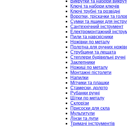
Викрутки та набори викрут
Ключі та набори ключів
Ключі трубні та розвідні
Воротки, тріскачки та голо
Сумки та ящики для інстру
Сантехнічний інструмент
Електромонтажний інстру
Пили та навскісники
Ножівки по металу
Полотна для ручних ножів
Струбцини та лещата
Степлери будівельні ручні
Заклепники
Ножиці по металу
Монтажні пістолети
Напилки
Мітчики та плашки
Стамески, долото
Рубанки ручні
Щітки по металу
Склорізи
Присоски для скла
Мультитули
Лінзи та лупи
Тримачі інструментів