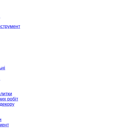
і
нструмент
ьні
и
плитки
их робіт
декору
и
мент