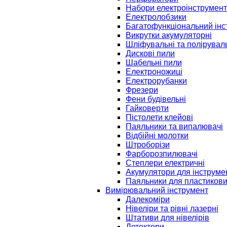
Набори електроінструмент
Електролобзики
Багатофункціональний інс
Викрутки акумуляторні
Шліфувальні та полірувал
Дискові пили
Шабельні пили
Електроножиці
Електрорубанки
Фрезери
Фени будівельні
Гайковерти
Пістолети клейові
Паяльники та випалювачі
Відбійні молотки
Штроборізи
Фарборозпилювачі
Степлери електричні
Акумулятори для інструме
Паяльники для пластикови
Вимірювальний інструмент
Далекоміри
Нівеліри та рівні лазерні
Штативи для нівелірів
Детектори