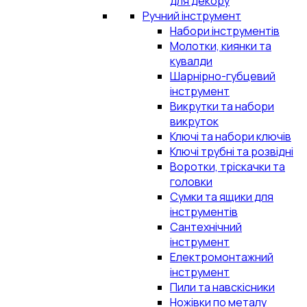
для декору
Ручний інструмент
Набори інструментів
Молотки, киянки та
кувалди
Шарнірно-губцевий
інструмент
Викрутки та набори
викруток
Ключі та набори ключів
Ключі трубні та розвідні
Воротки, тріскачки та
головки
Сумки та ящики для
інструментів
Сантехнічний
інструмент
Електромонтажний
інструмент
Пили та навскісники
Ножівки по металу