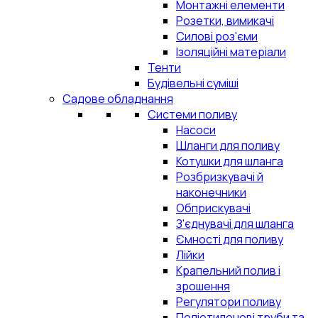
Монтажні елементи
Розетки, вимикачі
Силові роз'єми
Ізоляційні матеріали
Тенти
Будівельні суміші
Садове обладнання
Системи поливу
Насоси
Шланги для поливу
Котушки для шланга
Розбризкувачі й
наконечники
Обприскувачі
З'єднувачі для шланга
Ємності для поливу
Лійки
Крапельний полив і
зрошення
Регулятори поливу
Поліетиленові труби та