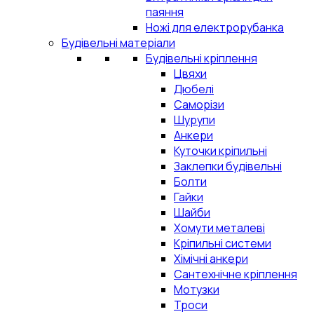
паяння
Ножі для електрорубанка
Будівельні матеріали
Будівельні кріплення
Цвяхи
Дюбелі
Саморізи
Шурупи
Анкери
Куточки кріпильні
Заклепки будівельні
Болти
Гайки
Шайби
Хомути металеві
Кріпильні системи
Хімічні анкери
Сантехнічне кріплення
Мотузки
Троси