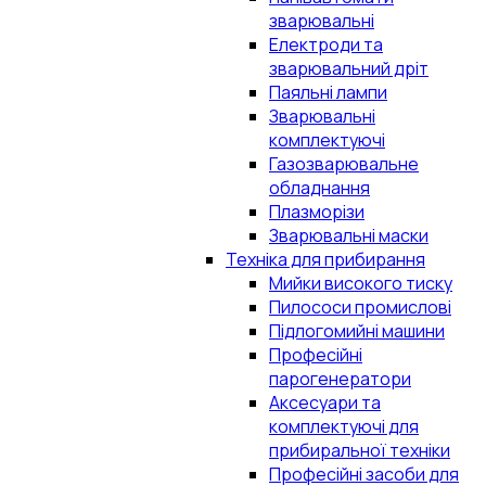
зварювальні
Електроди та
зварювальний дріт
Паяльні лампи
Зварювальні
комплектуючі
Газозварювальне
обладнання
Плазморізи
Зварювальні маски
Техніка для прибирання
Мийки високого тиску
Пилососи промислові
Підлогомийні машини
Професійні
парогенератори
Аксесуари та
комплектуючі для
прибиральної техніки
Професійні засоби для