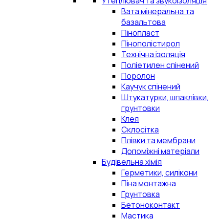
Утеплювач та звукоізоляція
Вата мінеральна та
базальтова
Пінопласт
Пінополістирол
Технічна ізоляція
Поліетилен спінений
Поролон
Каучук спінений
Штукатурки, шпаклівки,
грунтовки
Клея
Склосітка
Плівки та мембрани
Допоміжні матеріали
Будівельна хімія
Герметики, силікони
Піна монтажна
Грунтовка
Бетоноконтакт
Мастика