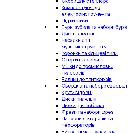
Скоби для степлера
Комплектуючі до
електроінструмента
Підшипники
Бури, зубила та набори бурів
Диски алмазні
Насадки для
мультиінструменту
Коронки та кільцеві пили
Стержні клейові
Мішки до промислових
пилососів
Ролики до плиткорізів
Свердла та набори свердел
Круги відрізні
Диски пиляльні
Пилки для лобзика
Фрези та набори фрез
Патрони для дрилів та
перфораторів
Витратні матеріали для