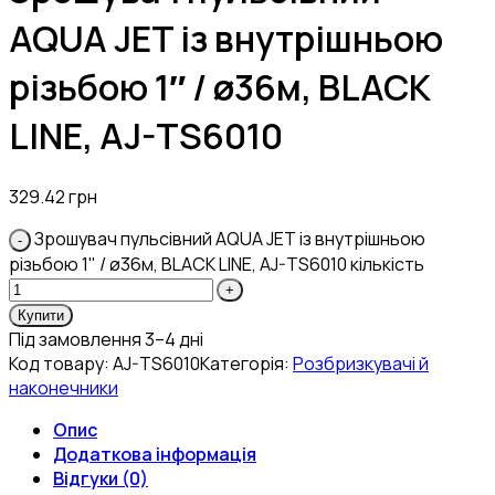
AQUA JET із внутрішньою
різьбою 1″ / ø36м, BLACK
LINE, AJ-TS6010
329.42
грн
Зрошувач пульсівний AQUA JET із внутрішньою
різьбою 1" / ø36м, BLACK LINE, AJ-TS6010 кількість
Купити
Під замовлення 3–4 дні
Код товару:
AJ-TS6010
Категорія:
Розбризкувачі й
наконечники
Опис
Додаткова інформація
Відгуки (0)