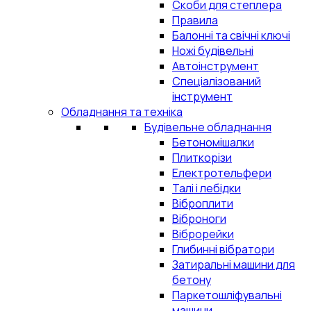
Скоби для степлера
Правила
Балонні та свічні ключі
Ножі будівельні
Автоінструмент
Спеціалізований
інструмент
Обладнання та техніка
Будівельне обладнання
Бетономішалки
Плиткорізи
Електротельфери
Талі і лебідки
Віброплити
Віброноги
Віброрейки
Глибинні вібратори
Затиральні машини для
бетону
Паркетошліфувальні
машини