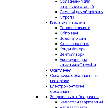
Обладнання для
заправних станцій
Стелажі для зберігання
Стропи
Кліматична техніка
Теплові гармати
Обігрівачі
Водонагрівачі
Котли опалення
Кондиціонери
Вентилятори
Аксесуари для
кліматичної техніки
Освітлення
Складське обладнання та
матеріали
Електромонтажне
обладнання
Зварювальне обладнання
Інвертори зварювальні
Напівавтомати