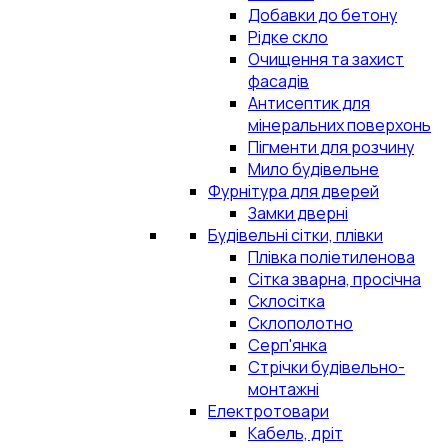
Добавки до бетону
Рідке скло
Очищення та захист
фасадів
Антисептик для
мінеральних поверхонь
Пігменти для розчину
Мило будівельне
Фурнітура для дверей
Замки дверні
Будівельні сітки, плівки
Плівка поліетиленова
Сітка зварна, просічна
Склосітка
Склополотно
Серп'янка
Стрічки будівельно-
монтажні
Електротовари
Кабель, дріт