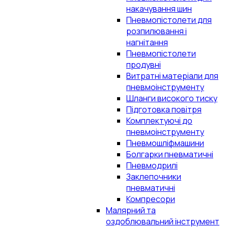
накачування шин
Пневмопістолети для
розпилювання і
нагнітання
Пневмопістолети
продувні
Витратні матеріали для
пневмоінструменту
Шланги високого тиску
Підготовка повітря
Комплектуючі до
пневмоінструменту
Пневмошліфмашини
Болгарки пневматичні
Пневмодрилі
Заклепочники
пневматичні
Компресори
Малярний та
оздоблювальний інструмент