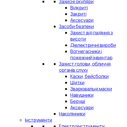
Захисні окуляри
Відкриті
Закриті
Аксесуари
Засоби безпеки
Захист від падіння з
висоти
Діелектричні вироби
Вогнегасники і
пожежний інвентар
Захист голови, обличчя,
органів слуху
Каски, бейсболки
Щитки
Зварювальні маски
Навушники
Беруші
Аксесуари
Наколінники
Інструменти
Електроінструменти