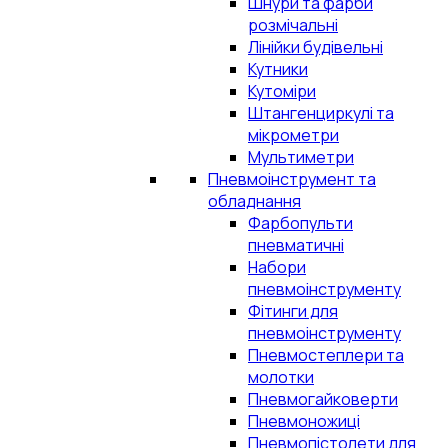
Шнури та фарби
розмічальні
Лінійки будівельні
Кутники
Кутоміри
Штангенциркулі та
мікрометри
Мультиметри
Пневмоінструмент та
обладнання
Фарбопульти
пневматичні
Набори
пневмоінструменту
Фітинги для
пневмоінструменту
Пневмостеплери та
молотки
Пневмогайковерти
Пневмоножиці
Пневмопістолети для