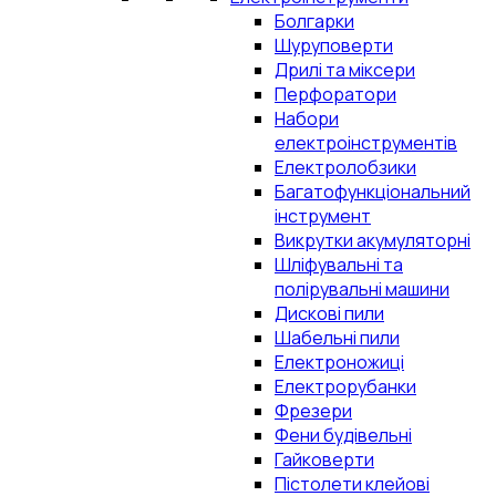
Болгарки
Шуруповерти
Дрилі та міксери
Перфоратори
Набори
електроінструментів
Електролобзики
Багатофункціональний
інструмент
Викрутки акумуляторні
Шліфувальні та
полірувальні машини
Дискові пили
Шабельні пили
Електроножиці
Електрорубанки
Фрезери
Фени будівельні
Гайковерти
Пістолети клейові