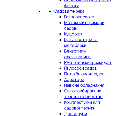
фітинги
Садова техніка
Газонокосарки
Мотокоси і тримери
садові
Кущорізи
Культиватори та
мотоблоки
Бензопили і
електропили
Ручні сівалки і розкидачі
Пилососи садові
Подрібнювачі садові
Аератори
Навісне обладнання
Снігоприбиральна
техніка та інвентар
Комплектуючі для
садової техніки
Дроворуби