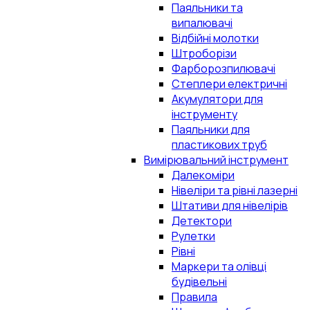
Паяльники та
випалювачі
Відбійні молотки
Штроборізи
Фарборозпилювачі
Степлери електричні
Акумулятори для
інструменту
Паяльники для
пластикових труб
Вимірювальний інструмент
Далекоміри
Нівеліри та рівні лазерні
Штативи для нівелірів
Детектори
Рулетки
Рівні
Маркери та олівці
будівельні
Правила