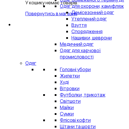
У кошику немає товарів.
Одяг для охорони, камуфляж
Демісезонний одяг
Повернутись в магазин
Утеплений одяг
Взуття
Спорядження
Нашивки, шеврони
Медичний одяг
Одяг для харчової
промисловості
Одяг
Головні убори
Жилетки
Худі
Вітровки
Футболки, трикотаж
Світшоти
Майки
Сумки
Флісові кофти
Штани та шорти