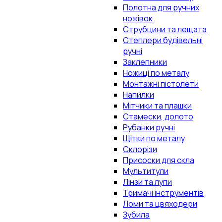
Полотна для ручних
ножівок
Струбцини та лещата
Степлери будівельні
ручні
Заклепники
Ножиці по металу
Монтажні пістолети
Напилки
Мітчики та плашки
Стамески, долото
Рубанки ручні
Щітки по металу
Склорізи
Присоски для скла
Мультитули
Лінзи та лупи
Тримачі інструментів
Ломи та цвяходери
Зубила