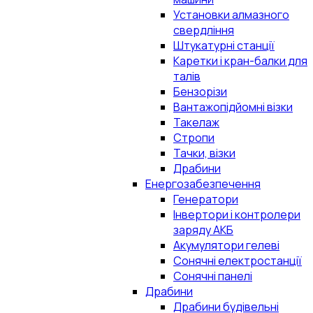
Установки алмазного
свердління
Штукатурні станції
Каретки і кран-балки для
талів
Бензорізи
Вантажопідйомні візки
Такелаж
Стропи
Тачки, візки
Драбини
Енергозабезпечення
Генератори
Інвертори і контролери
заряду АКБ
Акумулятори гелеві
Сонячні електростанції
Сонячні панелі
Драбини
Драбини будівельні