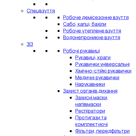
Спецвзуття
Робоче демісезонне взуття
Сабо, капці, бахіли
Робоче утеплене взуття
Водонепроникне взуття
ЗІЗ
Робочі рукавиці
Рукавиці, краги
Рукавички універсальні
Хімічно-стійкі рукавички
Медичні рукавички
Нарукавники
Захист органів дихання
Захисні маски,
напівмаски
Респіратори
Протигази та
комплектуючі
Фільтри, передфільтри