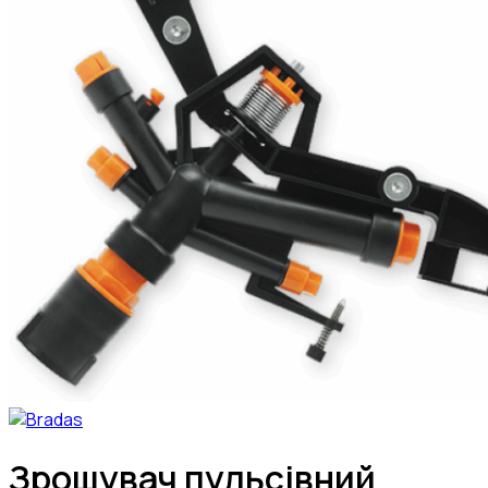
Зрошувач пульсівний