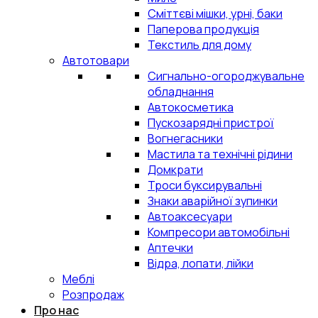
Сміттєві мішки, урні, баки
Паперова продукція
Текстиль для дому
Автотовари
Сигнально-огороджувальне
обладнання
Автокосметика
Пускозарядні пристрої
Вогнегасники
Мастила та технічні рідини
Домкрати
Троси буксирувальні
Знаки аварійної зупинки
Автоаксесуари
Компресори автомобільні
Аптечки
Відра, лопати, лійки
Меблі
Розпродаж
Про нас