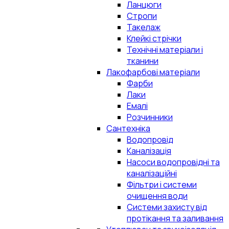
Ланцюги
Стропи
Такелаж
Клейкі стрічки
Технічні матеріали і
тканини
Лакофарбові матеріали
Фарби
Лаки
Емалі
Розчинники
Сантехніка
Водопровід
Каналізація
Насоси водопровідні та
каналізаційні
Фільтри і системи
очищення води
Системи захисту від
протікання та заливання