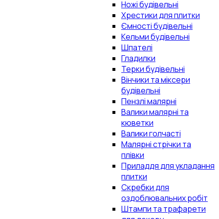
Ножі будівельні
Хрестики для плитки
Ємності будівельні
Кельми будівельні
Шпателі
Гладилки
Терки будівельні
Вінчики та міксери
будівельні
Пензлі малярні
Валики малярні та
кюветки
Валики голчасті
Малярні стрічки та
плівки
Приладдя для укладання
плитки
Скребки для
оздоблювальних робіт
Штампи та трафарети