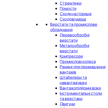
Стрем'янки
Помости
Сходи на горище
Сходові марші
Верстати та промислове
обладнання
Деревообробні
верстати
Металообробні
верстати
Компресори
Промислові колеса
Ремені для переміщення
вантажів
Штабелери та
навантажувачі
Вантажопідйомні візки
Інструментальні столи
та верстаки
Двигуни