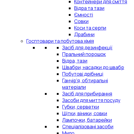
Контейнери для сміття
Відра та тази
Ємності
Совки
Коси та серпи
Драбини
Госптовари та побутова хімія
Засіб для дезинфекції
Пральний порошок
Відра, тази
Швабри, насадки до швабр
Побутові дрібниці
Ганчір'я, обтиральні
матеріали
Засіб для прибирання
Засоби для миття посуду
Губки, серветки
Щітки, віники, совки
Лампочки, батарейки
Спеціалізовані засоби
Мило