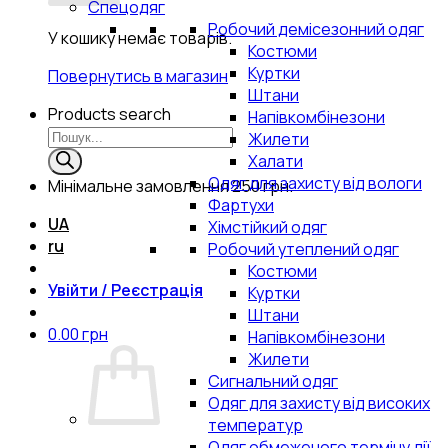
Спецодяг
Робочий демісезонний одяг
У кошику немає товарів.
Костюми
Куртки
Повернутись в магазин
Штани
Products search
Напівкомбінезони
Жилети
Халати
Одяг для захисту від вологи
Мінімальне замовлення
250 грн.
Фартухи
UA
Хімстійкий одяг
ru
Робочий утеплений одяг
Костюми
Увійти / Реєстрація
Куртки
Штани
0.00
грн
Напівкомбінезони
Жилети
Сигнальний одяг
Одяг для захисту від високих
температур
Одяг обмеженого терміну дії