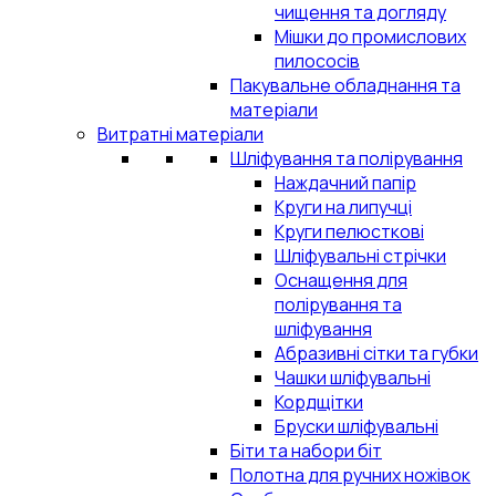
чищення та догляду
Мішки до промислових
пилососів
Пакувальне обладнання та
матеріали
Витратні матеріали
Шліфування та полірування
Наждачний папір
Круги на липучці
Круги пелюсткові
Шліфувальні стрічки
Оснащення для
полірування та
шліфування
Абразивні сітки та губки
Чашки шліфувальні
Кордщітки
Бруски шліфувальні
Біти та набори біт
Полотна для ручних ножівок