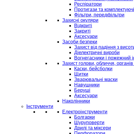
Респіратори
Протигази та комплектуюч
Фільтри, передфільтри
Захисні окуляри
Відкриті
Закриті
Аксесуари
Засоби безпеки
Захист від падіння з висот
Діелектричні вироби
Вогнегасники і пожежний 
Захист голови, обличчя, органів
Каски, бейсболки
Щитки
Зварювальні маски
Навушники
Беруші
Аксесуари
Наколінники
Інструменти
Електроінструменти
Болгарки
Шуруповерти
Дрилі та міксери
Перфоратори