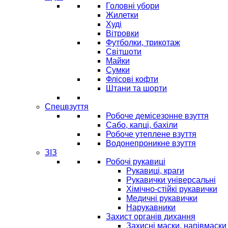
Головні убори
Жилетки
Худі
Вітровки
Футболки, трикотаж
Світшоти
Майки
Сумки
Флісові кофти
Штани та шорти
Спецвзуття
Робоче демісезонне взуття
Сабо, капці, бахіли
Робоче утеплене взуття
Водонепроникне взуття
ЗІЗ
Робочі рукавиці
Рукавиці, краги
Рукавички універсальні
Хімічно-стійкі рукавички
Медичні рукавички
Нарукавники
Захист органів дихання
Захисні маски, напівмаски