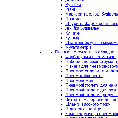
Рулетки
Рівні
Маркери та олівці будівель
Правила
Шнури та фарби розмічаль
Лінійки будівельні
Кутники
Кутоміри
Штангенциркулі та мікром
Мультиметри
Пневмоінструмент та обладнан
Фарбопульти пневматичні
Набори пневмоінструмент
Фітинги для пневмоінстру
Пневмостеплери та молот
Пневмогайковерти
Пневмоножиці
Пневмопістолети для нак
Пневмопістолети для розп
Пневмопістолети продувні
Витратні матеріали для п
Шланги високого тиску
Підготовка повітря
Комплектуючі до пневмоін