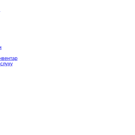
і
и
інвентар
 слуху