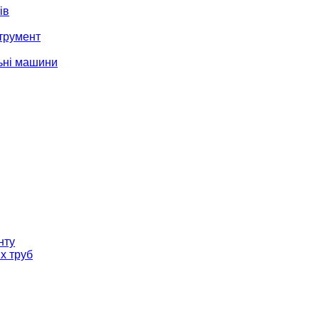
ів
трумент
ьні машини
нту
х труб