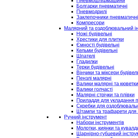
Пневмошліфмашини
Болгарки пневматичні
Пневмодрилі
Заклепочники пневматичн
Компресори
Малярний та оздоблювальний і
Ножі будівельні
Хрестики для плитки
Ємності будівельні
Кельми будівельні
Шпателі
Гладилки
Терки будівельні
Вінчики та міксери будівел
Пензлі малярні
Валики малярні та кюветк
Валики голчасті
Малярні стрічки та плівки
Приладдя для укладання 
Скребки для оздоблювальн
Штампи та трафарети для 
Ручний інструмент
Набори інструментів
Молотки, киянки та кувалд
Шарнірно-губцевий інстру