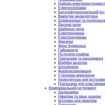
Набори електроінструмент
Електролобзики
Багатофункціональний інс
Викрутки акумуляторні
Шліфувальні та полірувал
Дискові пили
Шабельні пили
Електроножиці
Електрорубанки
Фрезери
Фени будівельні
Гайковерти
Пістолети клейові
Паяльники та випалювачі
Відбійні молотки
Штроборізи
Фарборозпилювачі
Степлери електричні
Акумулятори для інструме
Паяльники для пластикови
Вимірювальний інструмент
Далекоміри
Нівеліри та рівні лазерні
Штативи для нівелірів
Детектори