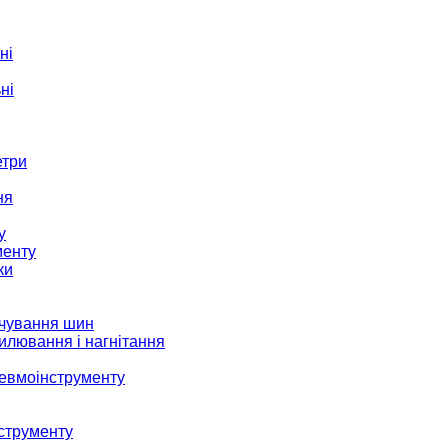
ні
ні
етри
ня
у
менту
ки
ачування шин
илювання і нагнітання
невмоінструменту
струменту