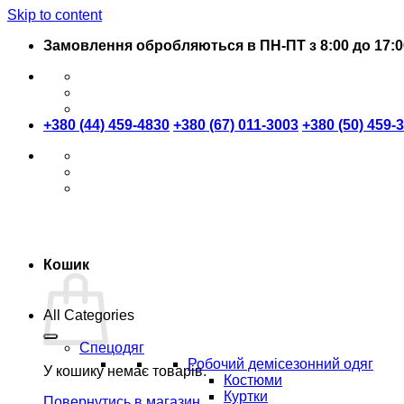
Skip to content
Замовлення обробляються в ПН-ПТ з 8:00 до 17:0
+380 (44) 459-4830
+380 (67) 011-3003
+380 (50) 459-
Кошик
All Categories
Спецодяг
Робочий демісезонний одяг
У кошику немає товарів.
Костюми
Куртки
Повернутись в магазин