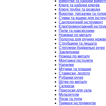
Викрутки та набори викрут
Ключі та набори ключів
Ключі трубні та розвідні
Воротки, тріскачки та голо
Сумки та ящики для інстру
Сантехнічний інструмент
Електромонтажний інстру
Пили та навскісники
Ножівки по металу
Полотна для ручних ножів
Струбцини та лещата
Степлери будівельні ручні
Заклепники
Ножиці по металу
Монтажні пістолети
Напилки
Мітчики та плашки
Стамески, долото
Рубанки ручні
Щітки по металу
Склорізи
Присоски для скла
Мультитули
Лінзи та лупи
Тримачі інструментів