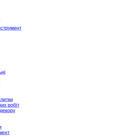
і
нструмент
ьні
и
плитки
их робіт
декору
и
мент