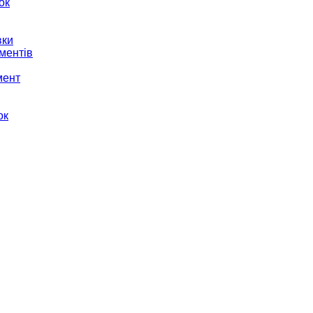
ок
вки
ментів
мент
ок