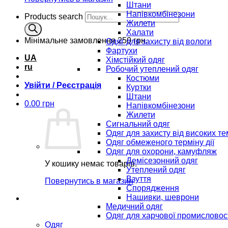
Штани
Напівкомбінезони
Products search
Жилети
Халати
Мінімальне замовлення
250 грн.
Одяг для захисту від вологи
Фартухи
UA
Хімстійкий одяг
ru
Робочий утеплений одяг
Костюми
Увійти / Реєстрація
Куртки
Штани
0.00
грн
Напівкомбінезони
Жилети
Сигнальний одяг
Одяг для захисту від високих т
Одяг обмеженого терміну дії
Одяг для охорони, камуфляж
Демісезонний одяг
У кошику немає товарів.
Утеплений одяг
Взуття
Повернутись в магазин
Спорядження
Нашивки, шеврони
Медичний одяг
Одяг для харчової промисловос
Одяг