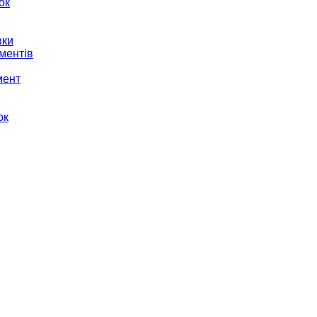
ок
вки
ментів
мент
ок