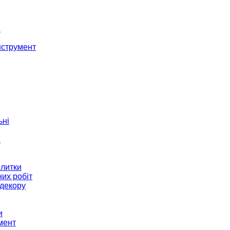
і
нструмент
ьні
и
плитки
их робіт
декору
и
мент