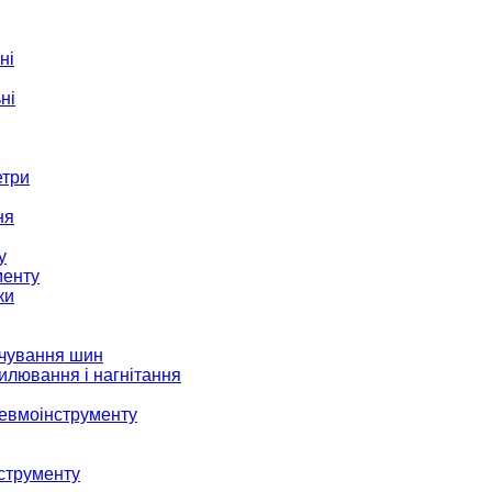
ні
ні
етри
ня
у
менту
ки
ачування шин
илювання і нагнітання
невмоінструменту
струменту