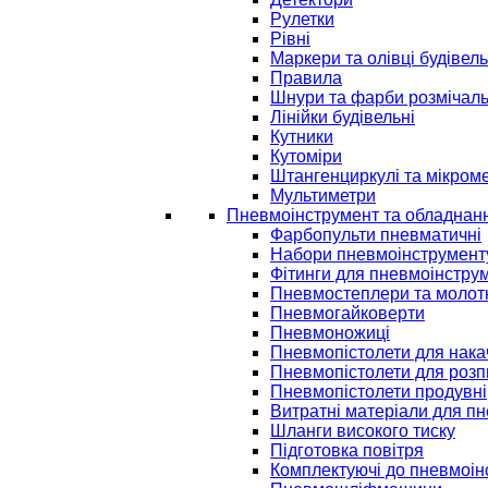
Рулетки
Рівні
Маркери та олівці будівель
Правила
Шнури та фарби розмічаль
Лінійки будівельні
Кутники
Кутоміри
Штангенциркулі та мікром
Мультиметри
Пневмоінструмент та обладнан
Фарбопульти пневматичні
Набори пневмоінструмент
Фітинги для пневмоінстру
Пневмостеплери та молот
Пневмогайковерти
Пневмоножиці
Пневмопістолети для нак
Пневмопістолети для розп
Пневмопістолети продувні
Витратні матеріали для п
Шланги високого тиску
Підготовка повітря
Комплектуючі до пневмоін