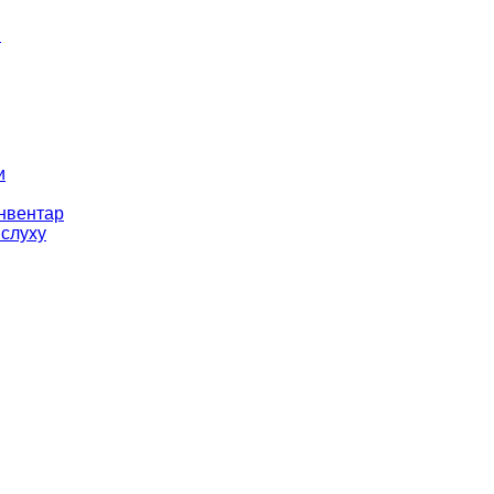
і
и
інвентар
 слуху