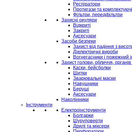
Респіратори
Протигази та комплектуюч
Фільтри, передфільтри
Захисні окуляри
Відкриті
Закриті
Аксесуари
Засоби безпеки
Захист від падіння з висот
Діелектричні вироби
Вогнегасники і пожежний 
Захист голови, обличчя, органів
Каски, бейсболки
Щитки
Зварювальні маски
Навушники
Беруші
Аксесуари
Наколінники
Інструменти
Електроінструменти
Болгарки
Шуруповерти
Дрилі та міксери
Перфоратори