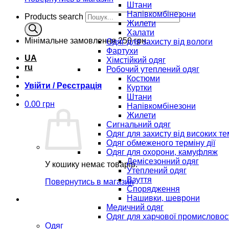
Штани
Напівкомбінезони
Products search
Жилети
Халати
Мінімальне замовлення
250 грн.
Одяг для захисту від вологи
Фартухи
UA
Хімстійкий одяг
ru
Робочий утеплений одяг
Костюми
Увійти / Реєстрація
Куртки
Штани
0.00
грн
Напівкомбінезони
Жилети
Сигнальний одяг
Одяг для захисту від високих т
Одяг обмеженого терміну дії
Одяг для охорони, камуфляж
Демісезонний одяг
У кошику немає товарів.
Утеплений одяг
Взуття
Повернутись в магазин
Спорядження
Нашивки, шеврони
Медичний одяг
Одяг для харчової промисловос
Одяг