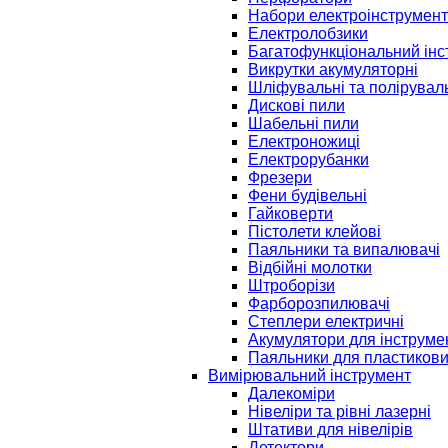
Набори електроінструмент
Електролобзики
Багатофункціональний інс
Викрутки акумуляторні
Шліфувальні та полірувал
Дискові пили
Шабельні пили
Електроножиці
Електрорубанки
Фрезери
Фени будівельні
Гайковерти
Пістолети клейові
Паяльники та випалювачі
Відбійні молотки
Штроборізи
Фарборозпилювачі
Степлери електричні
Акумулятори для інструме
Паяльники для пластикови
Вимірювальний інструмент
Далекоміри
Нівеліри та рівні лазерні
Штативи для нівелірів
Детектори