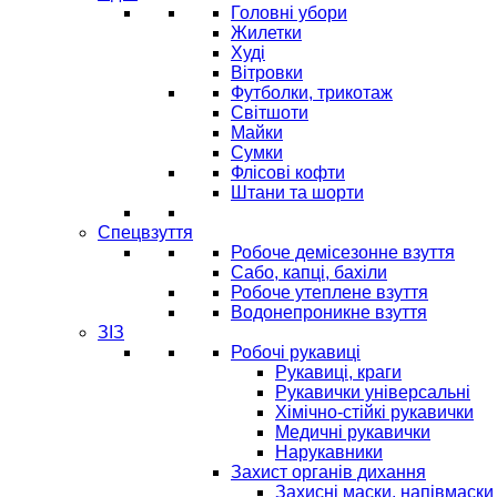
Головні убори
Жилетки
Худі
Вітровки
Футболки, трикотаж
Світшоти
Майки
Сумки
Флісові кофти
Штани та шорти
Спецвзуття
Робоче демісезонне взуття
Сабо, капці, бахіли
Робоче утеплене взуття
Водонепроникне взуття
ЗІЗ
Робочі рукавиці
Рукавиці, краги
Рукавички універсальні
Хімічно-стійкі рукавички
Медичні рукавички
Нарукавники
Захист органів дихання
Захисні маски, напівмаски