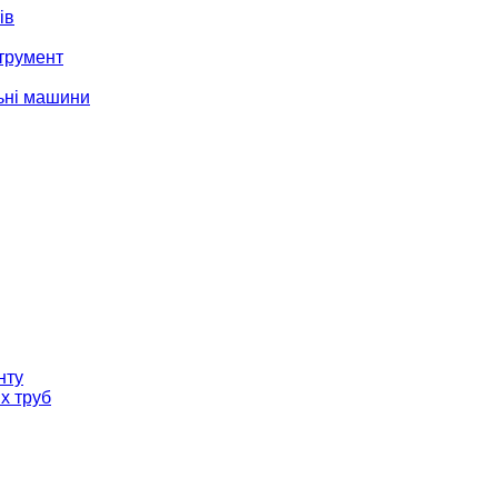
ів
трумент
ьні машини
нту
х труб