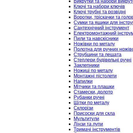
Викрутки та набори викрут
Ключі та набори ключів
Ключі трубні та розвідні
Воротки, тріскачки та голо
Сумки та ящики для інстру
Сантехнічний інструмент
Електромонтажний інстру
Пили та навскісники
Ножівки по металу
Полотна для ручних ножів
Струбцини та лещата
Степлери будівельні ручні
Заклепники
Ножиці по металу
Монтажні пістолети
Напилки
Мітчики та плашки
Стамески, долото
Рубанки ручні
Щітки по металу
Склорізи
Присоски для скла
Мультитули
Лінзи та лупи
Тримачі інструментів