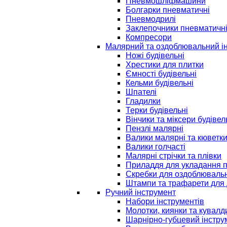
Пневмошліфмашини
Болгарки пневматичні
Пневмодрилі
Заклепочники пневматичн
Компресори
Малярний та оздоблювальний і
Ножі будівельні
Хрестики для плитки
Ємності будівельні
Кельми будівельні
Шпателі
Гладилки
Терки будівельні
Вінчики та міксери будівел
Пензлі малярні
Валики малярні та кюветк
Валики голчасті
Малярні стрічки та плівки
Приладдя для укладання 
Скребки для оздоблювальн
Штампи та трафарети для 
Ручний інструмент
Набори інструментів
Молотки, киянки та кувалд
Шарнірно-губцевий інстру