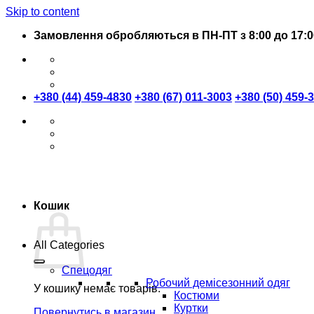
Skip to content
Замовлення обробляються в ПН-ПТ з 8:00 до 17:0
+380 (44) 459-4830
+380 (67) 011-3003
+380 (50) 459-
Кошик
All Categories
Спецодяг
Робочий демісезонний одяг
У кошику немає товарів.
Костюми
Куртки
Повернутись в магазин