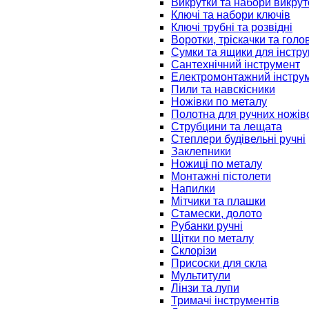
Викрутки та набори викрут
Ключі та набори ключів
Ключі трубні та розвідні
Воротки, тріскачки та голо
Сумки та ящики для інстру
Сантехнічний інструмент
Електромонтажний інстру
Пили та навскісники
Ножівки по металу
Полотна для ручних ножів
Струбцини та лещата
Степлери будівельні ручні
Заклепники
Ножиці по металу
Монтажні пістолети
Напилки
Мітчики та плашки
Стамески, долото
Рубанки ручні
Щітки по металу
Склорізи
Присоски для скла
Мультитули
Лінзи та лупи
Тримачі інструментів