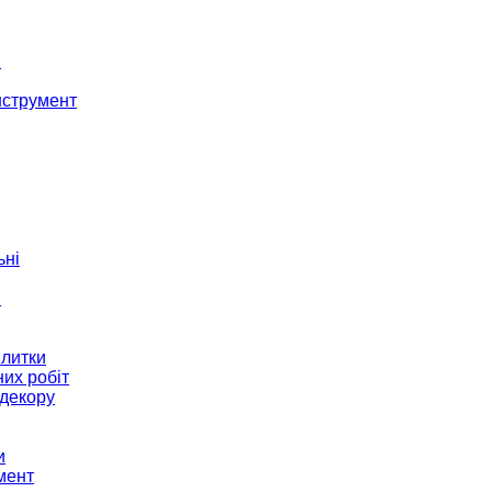
і
нструмент
ьні
и
плитки
их робіт
декору
и
мент