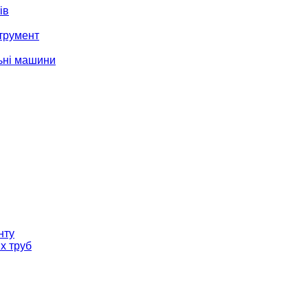
ів
трумент
ьні машини
нту
х труб