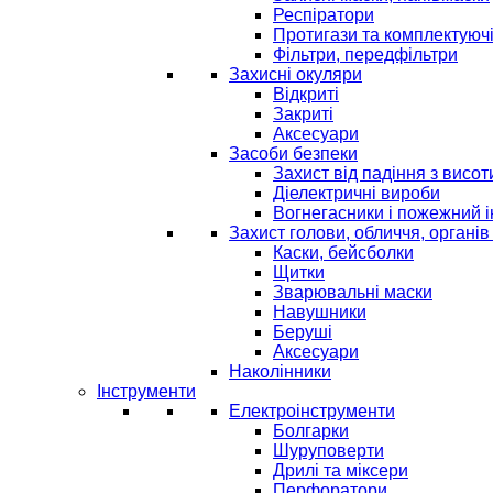
Респіратори
Протигази та комплектуюч
Фільтри, передфільтри
Захисні окуляри
Відкриті
Закриті
Аксесуари
Засоби безпеки
Захист від падіння з висот
Діелектричні вироби
Вогнегасники і пожежний 
Захист голови, обличчя, органів
Каски, бейсболки
Щитки
Зварювальні маски
Навушники
Беруші
Аксесуари
Наколінники
Інструменти
Електроінструменти
Болгарки
Шуруповерти
Дрилі та міксери
Перфоратори