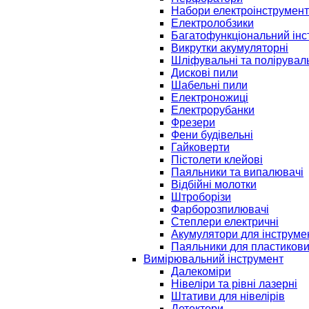
Набори електроінструмент
Електролобзики
Багатофункціональний інс
Викрутки акумуляторні
Шліфувальні та полірувал
Дискові пили
Шабельні пили
Електроножиці
Електрорубанки
Фрезери
Фени будівельні
Гайковерти
Пістолети клейові
Паяльники та випалювачі
Відбійні молотки
Штроборізи
Фарборозпилювачі
Степлери електричні
Акумулятори для інструме
Паяльники для пластикови
Вимірювальний інструмент
Далекоміри
Нівеліри та рівні лазерні
Штативи для нівелірів
Детектори