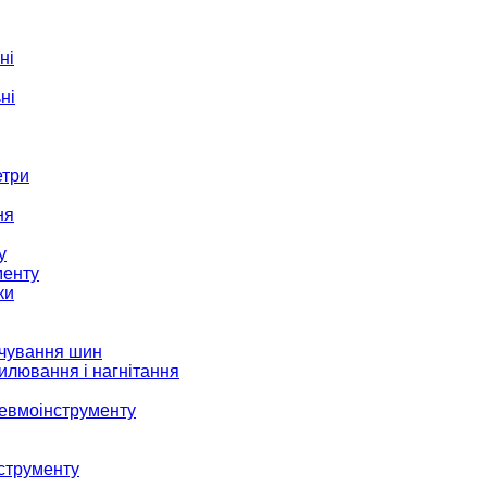
ні
ні
етри
ня
у
менту
ки
ачування шин
илювання і нагнітання
невмоінструменту
струменту