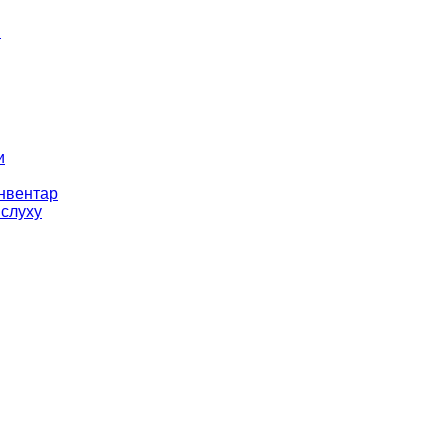
і
и
інвентар
 слуху