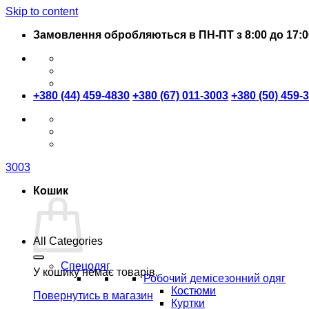
Skip to content
Замовлення обробляються в ПН-ПТ з 8:00 до 17:0
+380 (44) 459-4830
+380 (67) 011-3003
+380 (50) 459-
3003
Кошик
All Categories
Спецодяг
У кошику немає товарів.
Робочий демісезонний одяг
Костюми
Повернутись в магазин
Куртки