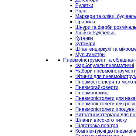
Рулетки
Рівні
Маркери та олівці будівель
Правила
Шнури та фарби розмічаль
Лінійки будівельні
Кутники
Кутоміри
Штангенциркулі та мікром
Мультиметри
Пневмоінструмент та обладнан
Фарбопульти пневматичні
Набори пневмоінструмент
Фітинги для пневмоінстру
Пневмостеплери та молот
Пневмогайковерти
Пневмоножиці
Пневмопістолети для нак
Пневмопістолети для розп
Пневмопістолети продувні
Витратні матеріали для п
Шланги високого тиску
Підготовка повітря
Комплектуючі до пневмоін