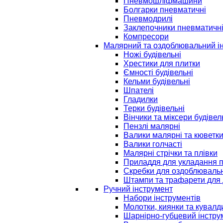
Пневмошліфмашини
Болгарки пневматичні
Пневмодрилі
Заклепочники пневматичн
Компресори
Малярний та оздоблювальний і
Ножі будівельні
Хрестики для плитки
Ємності будівельні
Кельми будівельні
Шпателі
Гладилки
Терки будівельні
Вінчики та міксери будівел
Пензлі малярні
Валики малярні та кюветк
Валики голчасті
Малярні стрічки та плівки
Приладдя для укладання 
Скребки для оздоблювальн
Штампи та трафарети для 
Ручний інструмент
Набори інструментів
Молотки, киянки та кувалд
Шарнірно-губцевий інстру