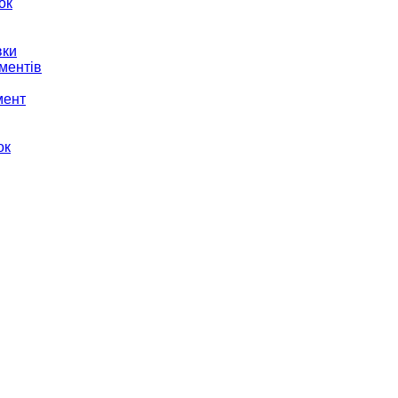
ок
вки
ментів
мент
ок