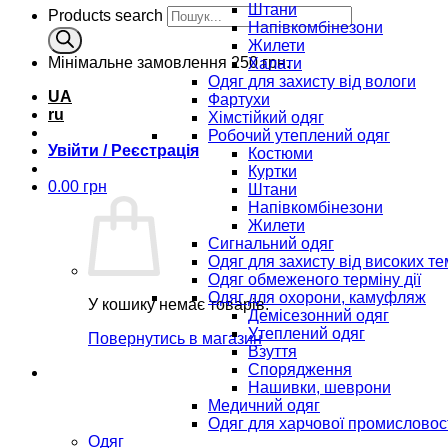
Штани
Products search
Напівкомбінезони
Жилети
Мінімальне замовлення
250 грн.
Халати
Одяг для захисту від вологи
UA
Фартухи
ru
Хімстійкий одяг
Робочий утеплений одяг
Увійти / Реєстрація
Костюми
Куртки
0.00
грн
Штани
Напівкомбінезони
Жилети
Сигнальний одяг
Одяг для захисту від високих т
Одяг обмеженого терміну дії
Одяг для охорони, камуфляж
У кошику немає товарів.
Демісезонний одяг
Утеплений одяг
Повернутись в магазин
Взуття
Спорядження
Нашивки, шеврони
Медичний одяг
Одяг для харчової промисловос
Одяг