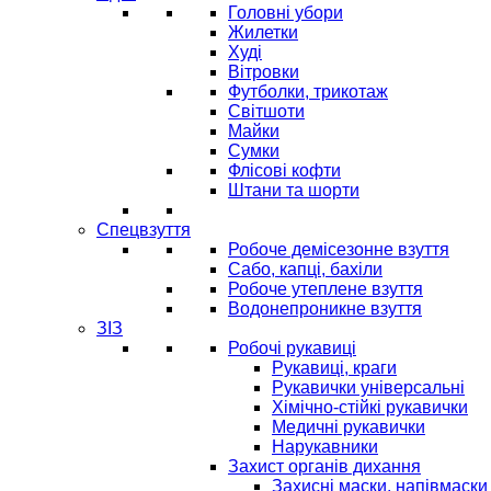
Головні убори
Жилетки
Худі
Вітровки
Футболки, трикотаж
Світшоти
Майки
Сумки
Флісові кофти
Штани та шорти
Спецвзуття
Робоче демісезонне взуття
Сабо, капці, бахіли
Робоче утеплене взуття
Водонепроникне взуття
ЗІЗ
Робочі рукавиці
Рукавиці, краги
Рукавички універсальні
Хімічно-стійкі рукавички
Медичні рукавички
Нарукавники
Захист органів дихання
Захисні маски, напівмаски