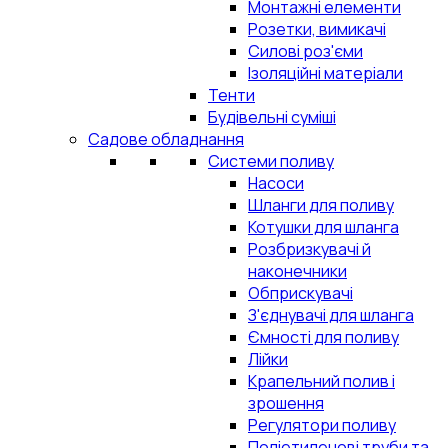
Монтажні елементи
Розетки, вимикачі
Силові роз'єми
Ізоляційні матеріали
Тенти
Будівельні суміші
Садове обладнання
Системи поливу
Насоси
Шланги для поливу
Котушки для шланга
Розбризкувачі й
наконечники
Обприскувачі
З'єднувачі для шланга
Ємності для поливу
Лійки
Крапельний полив і
зрошення
Регулятори поливу
Поліетиленові труби та