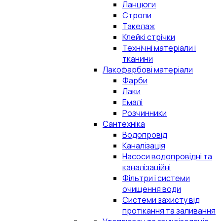
Ланцюги
Стропи
Такелаж
Клейкі стрічки
Технічні матеріали і
тканини
Лакофарбові матеріали
Фарби
Лаки
Емалі
Розчинники
Сантехніка
Водопровід
Каналізація
Насоси водопровідні та
каналізаційні
Фільтри і системи
очищення води
Системи захисту від
протікання та заливання