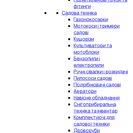
фітинги
Садова техніка
Газонокосарки
Мотокоси і тримери
садові
Кущорізи
Культиватори та
мотоблоки
Бензопили і
електропили
Ручні сівалки і розкидачі
Пилососи садові
Подрібнювачі садові
Аератори
Навісне обладнання
Снігоприбиральна
техніка та інвентар
Комплектуючі для
садової техніки
Дроворуби