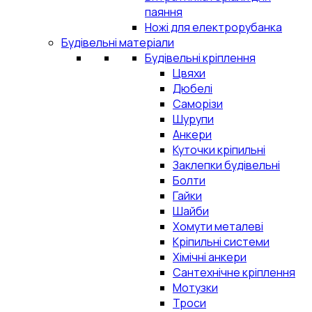
паяння
Ножі для електрорубанка
Будівельні матеріали
Будівельні кріплення
Цвяхи
Дюбелі
Саморізи
Шурупи
Анкери
Куточки кріпильні
Заклепки будівельні
Болти
Гайки
Шайби
Хомути металеві
Кріпильні системи
Хімічні анкери
Сантехнічне кріплення
Мотузки
Троси