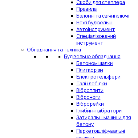
Скоби для степлера
Правила
Балонні та свічні ключі
Ножі будівельні
Автоінструмент
Спеціалізований
інструмент
Обладнання та техніка
Будівельне обладнання
Бетономішалки
Плиткорізи
Електротельфери
Талі і лебідки
Віброплити
Віброноги
Віброрейки
Глибинні вібратори
Затиральні машини для
бетону
Паркетошліфувальні
машини