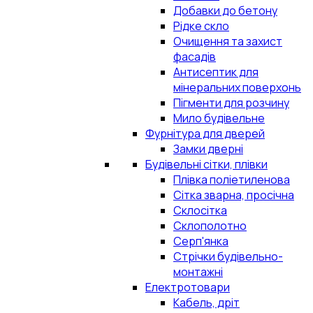
Добавки до бетону
Рідке скло
Очищення та захист
фасадів
Антисептик для
мінеральних поверхонь
Пігменти для розчину
Мило будівельне
Фурнітура для дверей
Замки дверні
Будівельні сітки, плівки
Плівка поліетиленова
Сітка зварна, просічна
Склосітка
Склополотно
Серп'янка
Стрічки будівельно-
монтажні
Електротовари
Кабель, дріт