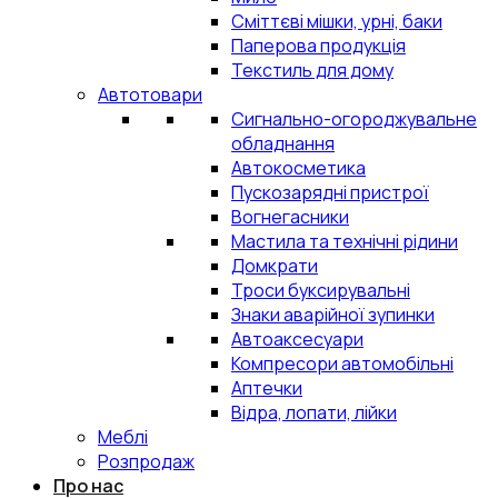
Сміттєві мішки, урні, баки
Паперова продукція
Текстиль для дому
Автотовари
Сигнально-огороджувальне
обладнання
Автокосметика
Пускозарядні пристрої
Вогнегасники
Мастила та технічні рідини
Домкрати
Троси буксирувальні
Знаки аварійної зупинки
Автоаксесуари
Компресори автомобільні
Аптечки
Відра, лопати, лійки
Меблі
Розпродаж
Про нас