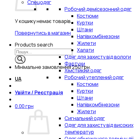
Спецодяг
Робочий демісезонний одяг
Костюми
У кошику немає товарів.
Куртки
Штани
Повернутись в магазин
Напівкомбінезони
Жилети
Products search
Халати
Одяг для захисту від вологи
Фартухи
Мінімальне замовлення
250 грн.
Хімстійкий одяг
Робочий утеплений одяг
UA
Костюми
Куртки
Увійти / Реєстрація
Штани
Напівкомбінезони
0.00
грн
Жилети
Сигнальний одяг
Одяг для захисту від високих
температур
Одяг обмеженого терміну дії