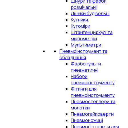
Шнури та фарби
розмічальні
Лінійки будівельні
Кутники
Кутоміри
Штангенциркулі та
мікрометри
Мультиметри
Пневмоінструмент та
обладнання
Фарбопульти
пневматичні
Набори
пневмоінструменту
Фітинги для
пневмоінструменту
Пневмостеплери та
молотки
Пневмогайковерти
Пневмоножиці
Пневмопістолети для