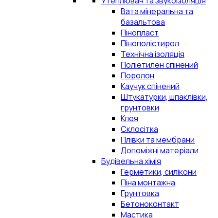
Утеплювач та звукоізоляція
Вата мінеральна та
базальтова
Пінопласт
Пінополістирол
Технічна ізоляція
Поліетилен спінений
Поролон
Каучук спінений
Штукатурки, шпаклівки,
грунтовки
Клея
Склосітка
Плівки та мембрани
Допоміжні матеріали
Будівельна хімія
Герметики, силікони
Піна монтажна
Грунтовка
Бетоноконтакт
Мастика