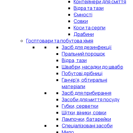
Контейнери для сміття
Відра та тази
Ємності
Совки
Коси та серпи
Драбини
Госптовари та побутова хімія
Засіб для дезинфекції
Пральний порошок
Відра, тази
Швабри, насадки до швабр
Побутові дрібниці
Ганчір'я, обтиральні
матеріали
Засіб для прибирання
Засоби для миття посуду
Губки, серветки
Щітки, віники, совки
Лампочки, батарейки
Спеціалізовані засоби
Мило