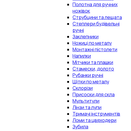
Полотна для ручних
ножівок
Струбцини та лещата
Степлери будівельні
ручні
Заклепники
Ножиці по металу
Монтажні пістолети
Напилки
Мітчики та плашки
Стамески, долото
Рубанки ручні
Щітки по металу
Склорізи
Присоски для скла
Мультитули
Лінзи та лупи
Тримачі інструментів
Ломи та цвяходери
Зубила