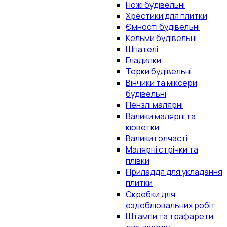
Ножі будівельні
Хрестики для плитки
Ємності будівельні
Кельми будівельні
Шпателі
Гладилки
Терки будівельні
Вінчики та міксери
будівельні
Пензлі малярні
Валики малярні та
кюветки
Валики голчасті
Малярні стрічки та
плівки
Приладдя для укладання
плитки
Скребки для
оздоблювальних робіт
Штампи та трафарети