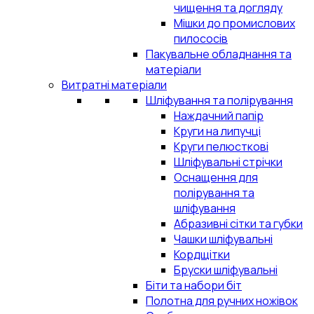
чищення та догляду
Мішки до промислових
пилососів
Пакувальне обладнання та
матеріали
Витратні матеріали
Шліфування та полірування
Наждачний папір
Круги на липучці
Круги пелюсткові
Шліфувальні стрічки
Оснащення для
полірування та
шліфування
Абразивні сітки та губки
Чашки шліфувальні
Кордщітки
Бруски шліфувальні
Біти та набори біт
Полотна для ручних ножівок