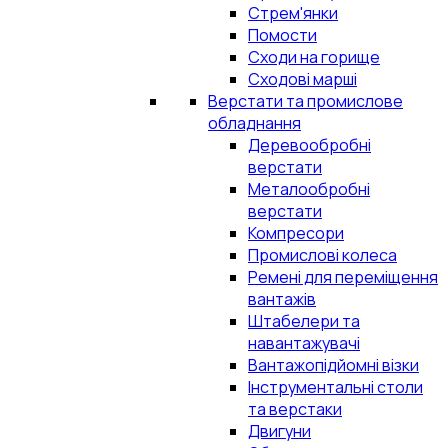
Стрем'янки
Помости
Сходи на горище
Сходові марші
Верстати та промислове
обладнання
Деревообробні
верстати
Металообробні
верстати
Компресори
Промислові колеса
Ремені для переміщення
вантажів
Штабелери та
навантажувачі
Вантажопідйомні візки
Інструментальні столи
та верстаки
Двигуни