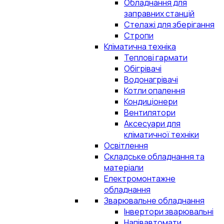
Обладнання для
заправних станцій
Стелажі для зберігання
Стропи
Кліматична техніка
Теплові гармати
Обігрівачі
Водонагрівачі
Котли опалення
Кондиціонери
Вентилятори
Аксесуари для
кліматичної техніки
Освітлення
Складське обладнання та
матеріали
Електромонтажне
обладнання
Зварювальне обладнання
Інвертори зварювальні
Напівавтомати