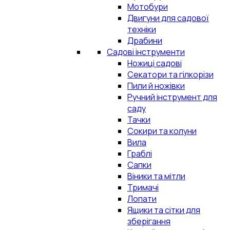
Мотобури
Двигуни для садової
техніки
Драбини
Садові інструменти
Ножиці садові
Секатори та гілкорізи
Пили й ножівки
Ручний інструмент для
саду
Тачки
Сокири та колуни
Вила
Граблі
Сапки
Віники та мітли
Тримачі
Лопати
Ящики та сітки для
зберігання