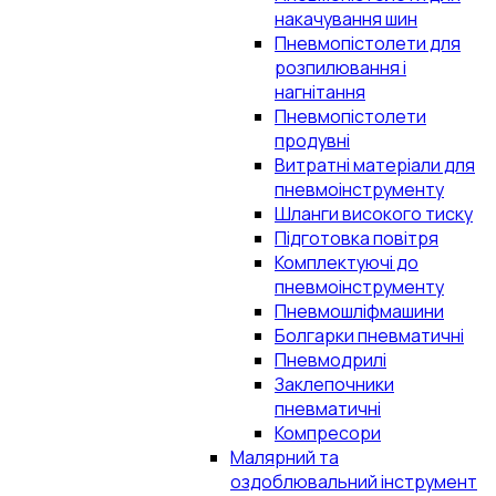
накачування шин
Пневмопістолети для
розпилювання і
нагнітання
Пневмопістолети
продувні
Витратні матеріали для
пневмоінструменту
Шланги високого тиску
Підготовка повітря
Комплектуючі до
пневмоінструменту
Пневмошліфмашини
Болгарки пневматичні
Пневмодрилі
Заклепочники
пневматичні
Компресори
Малярний та
оздоблювальний інструмент