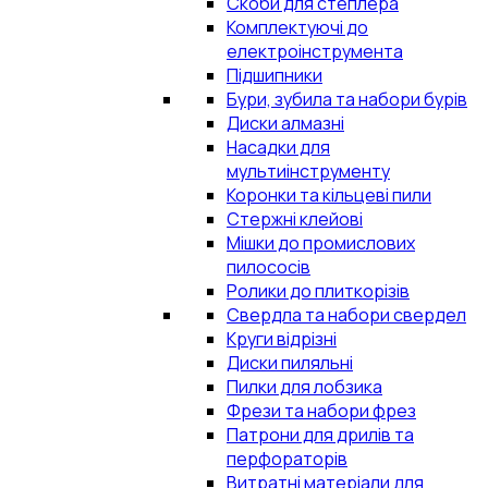
Скоби для степлера
Комплектуючі до
електроінструмента
Підшипники
Бури, зубила та набори бурів
Диски алмазні
Насадки для
мультиінструменту
Коронки та кільцеві пили
Стержні клейові
Мішки до промислових
пилососів
Ролики до плиткорізів
Свердла та набори свердел
Круги відрізні
Диски пиляльні
Пилки для лобзика
Фрези та набори фрез
Патрони для дрилів та
перфораторів
Витратні матеріали для