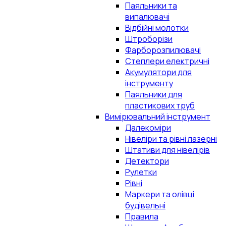
Паяльники та
випалювачі
Відбійні молотки
Штроборізи
Фарборозпилювачі
Степлери електричні
Акумулятори для
інструменту
Паяльники для
пластикових труб
Вимірювальний інструмент
Далекоміри
Нівеліри та рівні лазерні
Штативи для нівелірів
Детектори
Рулетки
Рівні
Маркери та олівці
будівельні
Правила