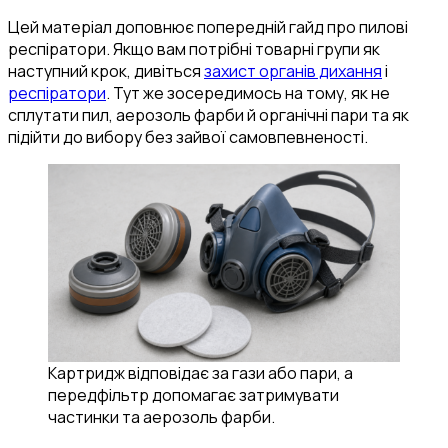
Цей матеріал доповнює попередній гайд про пилові
респіратори. Якщо вам потрібні товарні групи як
наступний крок, дивіться
захист органів дихання
і
респіратори
. Тут же зосередимось на тому, як не
сплутати пил, аерозоль фарби й органічні пари та як
підійти до вибору без зайвої самовпевненості.
Картридж відповідає за гази або пари, а
передфільтр допомагає затримувати
частинки та аерозоль фарби.