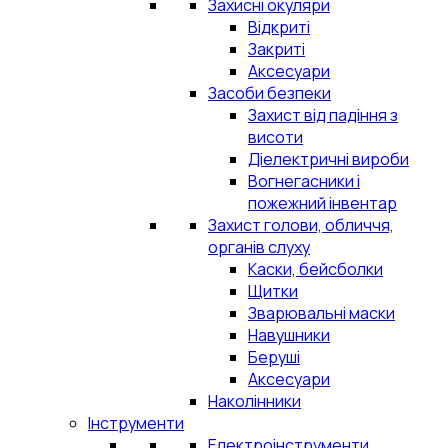
Захисні окуляри
Відкриті
Закриті
Аксесуари
Засоби безпеки
Захист від падіння з
висоти
Діелектричні вироби
Вогнегасники і
пожежний інвентар
Захист голови, обличчя,
органів слуху
Каски, бейсболки
Щитки
Зварювальні маски
Навушники
Беруші
Аксесуари
Наколінники
Інструменти
Електроінструменти