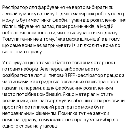
Респіратор для фарбування не варто вибирати як
звичайну маску від пилу. Під час малярних робіт у повітрі
можуть бути частинки фарби, туман від розпилення, пил
після шліфування, запах, пари розчинників, а іноді й
небезпечні компоненти, які не відчуваються одразу.
Тому питання не в тому, “яка маска щільніша”, а в тому,
що саме вона має затримувати і чи підходить вона до
вашого матеріалу.
У пошуку за цією темою багато товарних сторінок і
готових наборів. Але перед вибором варто
розібратися в логіці: пиловий FFP-респіратор працює з
частинками, картридж від органічних парів працює з
газами та парами, а для фарбування розпиленням
часто потрібна комбінація. Якщо матеріал містить
розчинники, лак, затверджувачі або інші леткі речовини,
простий протипиловий респіратор може бути
неправильним рішенням. Помилка тут не завжди
помітна одразу, тому краще не спрощувати вибір до
одного слова на упаковці.