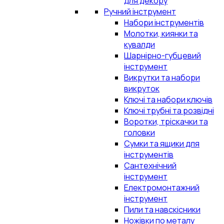
для декору
Ручний інструмент
Набори інструментів
Молотки, киянки та
кувалди
Шарнірно-губцевий
інструмент
Викрутки та набори
викруток
Ключі та набори ключів
Ключі трубні та розвідні
Воротки, тріскачки та
головки
Сумки та ящики для
інструментів
Сантехнічний
інструмент
Електромонтажний
інструмент
Пили та навскісники
Ножівки по металу