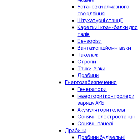
Установки алмазного
свердління
Штукатурні станції
Каретки і кран-балки для
талів
Бензорізи
Вантажопідйомні візки
Такелаж
Стропи
Тачки, візки
Драбини
Енергозабезпечення
Генератори
Інвертори і контролери
заряду АКБ
Акумулятори гелеві
Сонячні електростанції
Сонячні панелі
Драбини
Драбини будівельні