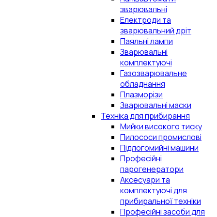
зварювальні
Електроди та
зварювальний дріт
Паяльні лампи
Зварювальні
комплектуючі
Газозварювальне
обладнання
Плазморізи
Зварювальні маски
Техніка для прибирання
Мийки високого тиску
Пилососи промислові
Підлогомийні машини
Професійні
парогенератори
Аксесуари та
комплектуючі для
прибиральної техніки
Професійні засоби для