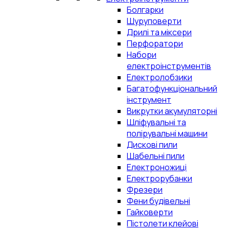
Болгарки
Шуруповерти
Дрилі та міксери
Перфоратори
Набори
електроінструментів
Електролобзики
Багатофункціональний
інструмент
Викрутки акумуляторні
Шліфувальні та
полірувальні машини
Дискові пили
Шабельні пили
Електроножиці
Електрорубанки
Фрезери
Фени будівельні
Гайковерти
Пістолети клейові