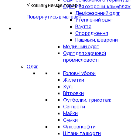
У кошику немає товарів.
Одяг для охорони, камуфляж
Демісезонний одяг
Повернутись в магазин
Утеплений одяг
Взуття
Спорядження
Нашивки, шеврони
Медичний одяг
Одяг для харчової
промисловості
Одяг
Головні убори
Жилетки
Худі
Вітровки
Футболки, трикотаж
Світшоти
Майки
Сумки
Флісові кофти
Штани та шорти