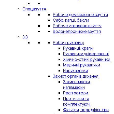
Спецвзуття
Робоче демісезонне взуття
Сабо, капці, бахіли
Робоче утеплене взуття
Водонепроникне взуття
ЗІЗ
Робочі рукавиці
Рукавиці, краги
Рукавички універсальні
Хімічно-стійкі рукавички
Медичні рукавички
Нарукавники
Захист органів дихання
Захисні маски,
напівмаски
Респіратори
Протигази та
комплектуючі
Фільтри, передфільтри