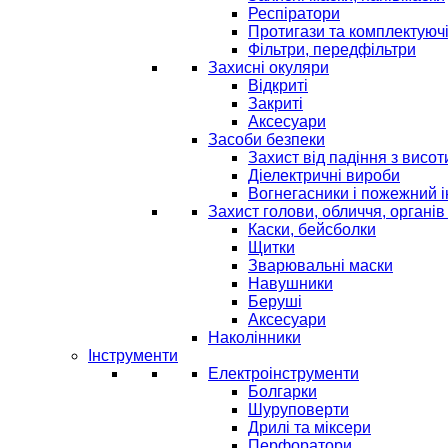
Респіратори
Протигази та комплектуюч
Фільтри, передфільтри
Захисні окуляри
Відкриті
Закриті
Аксесуари
Засоби безпеки
Захист від падіння з висот
Діелектричні вироби
Вогнегасники і пожежний 
Захист голови, обличчя, органів
Каски, бейсболки
Щитки
Зварювальні маски
Навушники
Беруші
Аксесуари
Наколінники
Інструменти
Електроінструменти
Болгарки
Шуруповерти
Дрилі та міксери
Перфоратори