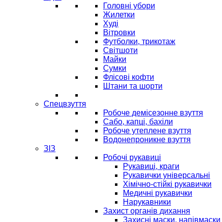
Головні убори
Жилетки
Худі
Вітровки
Футболки, трикотаж
Світшоти
Майки
Сумки
Флісові кофти
Штани та шорти
Спецвзуття
Робоче демісезонне взуття
Сабо, капці, бахіли
Робоче утеплене взуття
Водонепроникне взуття
ЗІЗ
Робочі рукавиці
Рукавиці, краги
Рукавички універсальні
Хімічно-стійкі рукавички
Медичні рукавички
Нарукавники
Захист органів дихання
Захисні маски, напівмаски