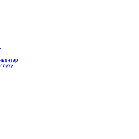
і
и
інвентар
 слуху