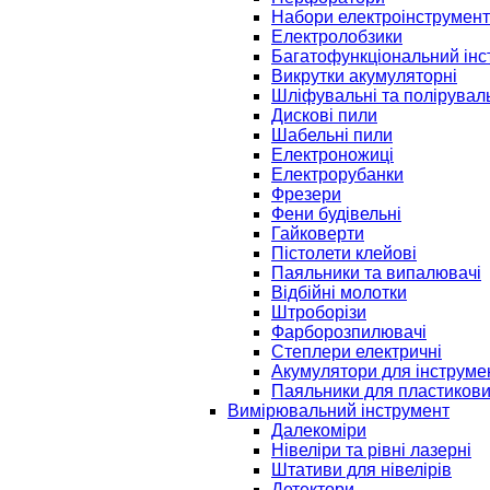
Набори електроінструмент
Електролобзики
Багатофункціональний інс
Викрутки акумуляторні
Шліфувальні та полірувал
Дискові пили
Шабельні пили
Електроножиці
Електрорубанки
Фрезери
Фени будівельні
Гайковерти
Пістолети клейові
Паяльники та випалювачі
Відбійні молотки
Штроборізи
Фарборозпилювачі
Степлери електричні
Акумулятори для інструме
Паяльники для пластикови
Вимірювальний інструмент
Далекоміри
Нівеліри та рівні лазерні
Штативи для нівелірів
Детектори