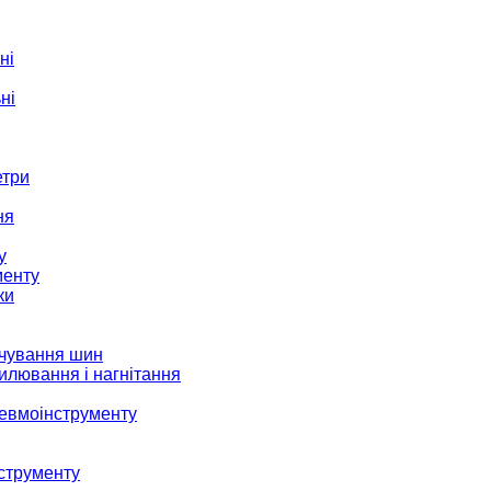
ні
ні
етри
ня
у
менту
ки
ачування шин
илювання і нагнітання
невмоінструменту
струменту