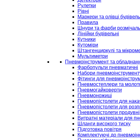
Рулетки
Рівні
Маркери та олівці будівель
Правила
Шнури та фарби розмічаль
Лінійки будівельні
Кутники
Кутоміри
Штангенциркулі та мікром
Мультиметри
Пневмоінструмент та обладнан
Фарбопульти пневматичні
Набори пневмоінструмент
Фітинги для пневмоінстру
Пневмостеплери та молот
Пневмогайковерти
Пневмоножиці
Пневмопістолети для нак
Пневмопістолети для розп
Пневмопістолети продувні
Витратні матеріали для п
Шланги високого тиску
Підготовка повітря
Комплектуючі до пневмоін