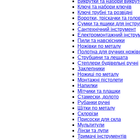
Викрутки та набори викрут
Ключі та набори ключів
Ключі трубні та розвідні
Воротки, тріскачки та голо
Сумки та ящики для інстру
Сантехнічний інструмент
Електромонтажний інстру
Пили та навскісники
Ножівки по металу
Полотна для ручних ножів
Струбцини та лещата
Степлери будівельні ручні
Заклепники
Ножиці по металу
Монтажні пістолети
Напилки
Мітчики та плашки
Стамески, долото
Рубанки ручні
Щітки по металу
Склорізи
Присоски для скла
Мультитули
Лінзи та лупи
Тримачі інструментів