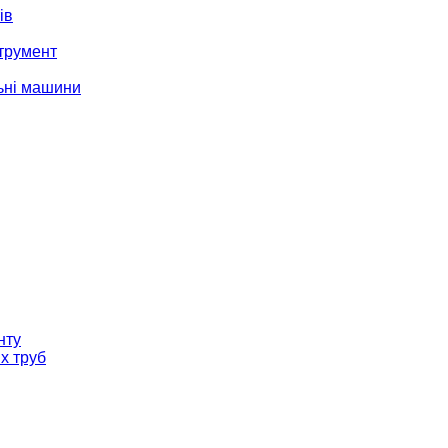
ів
трумент
ьні машини
нту
х труб