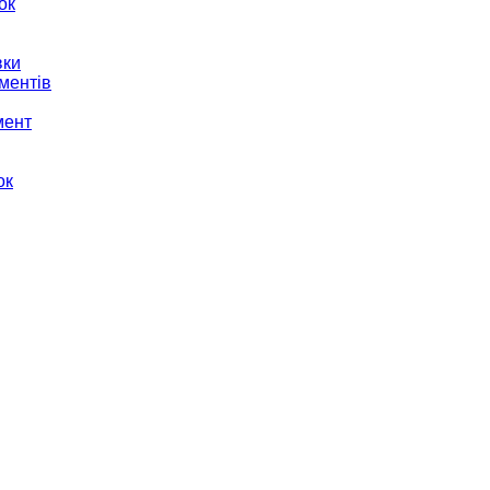
ок
вки
ментів
мент
ок