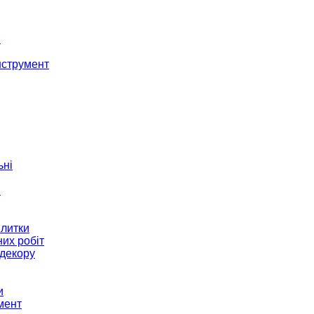
і
нструмент
ьні
и
плитки
их робіт
декору
и
мент