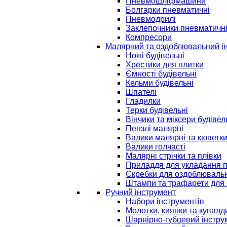
Пневмошліфмашини
Болгарки пневматичні
Пневмодрилі
Заклепочники пневматичн
Компресори
Малярний та оздоблювальний і
Ножі будівельні
Хрестики для плитки
Ємності будівельні
Кельми будівельні
Шпателі
Гладилки
Терки будівельні
Вінчики та міксери будівел
Пензлі малярні
Валики малярні та кюветк
Валики голчасті
Малярні стрічки та плівки
Приладдя для укладання 
Скребки для оздоблювальн
Штампи та трафарети для 
Ручний інструмент
Набори інструментів
Молотки, киянки та кувалд
Шарнірно-губцевий інстру