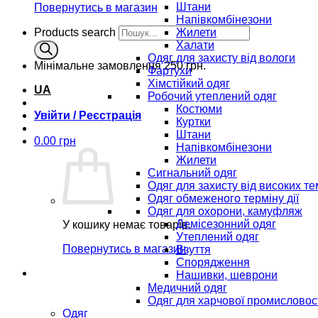
Штани
Повернутись в магазин
Напівкомбінезони
Products search
Жилети
Халати
Одяг для захисту від вологи
Мінімальне замовлення
250 грн.
Фартухи
Хімстійкий одяг
UA
Робочий утеплений одяг
Костюми
Увійти / Реєстрація
Куртки
Штани
0.00
грн
Напівкомбінезони
Жилети
Сигнальний одяг
Одяг для захисту від високих т
Одяг обмеженого терміну дії
Одяг для охорони, камуфляж
Демісезонний одяг
У кошику немає товарів.
Утеплений одяг
Повернутись в магазин
Взуття
Спорядження
Нашивки, шеврони
Медичний одяг
Одяг для харчової промисловос
Одяг