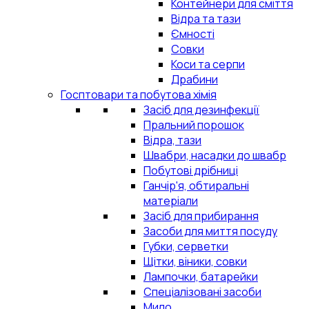
Контейнери для сміття
Відра та тази
Ємності
Совки
Коси та серпи
Драбини
Госптовари та побутова хімія
Засіб для дезинфекції
Пральний порошок
Відра, тази
Швабри, насадки до швабр
Побутові дрібниці
Ганчір'я, обтиральні
матеріали
Засіб для прибирання
Засоби для миття посуду
Губки, серветки
Щітки, віники, совки
Лампочки, батарейки
Спеціалізовані засоби
Мило