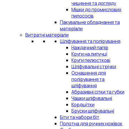
чищення та догляду
Мішки до промислових
пилососів
Пакувальне обладнання та
матеріали
Витратні матеріали
Шліфування та полірування
Наждачний папір
Круги на липучці
Круги пелюсткові
Шліфувальні стрічки
Оснащення для
полірування та
шліфування
Абразивні сітки та губки
Чашки шліфувальні
Кордщітки
Бруски шліфувальні
Біти та набори біт
Полотна для ручних ножівок