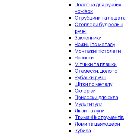
Полотна для ручних
ножівок
Струбцини та лещата
Степлери будівельні
ручні
Заклепники
Ножиці по металу
Монтажні пістолети
Напилки
Мітчики та плашки
Стамески, долото
Рубанки ручні
Щітки по металу
Склорізи
Присоски для скла
Мультитули
Лінзи та лупи
Тримачі інструментів
Ломи та цвяходери
Зубила