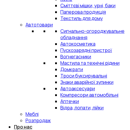
Сміттєві мішки, урні, баки
Паперова продукція
Текстиль для дому
Автотовари
Сигнально-огороджувальне
обладнання
Автокосметика
Пускозарядні пристрої
Вогнегасники
Мастила та технічні рідини
Домкрати
Троси буксирувальні
Знаки аварійної зупинки
Автоаксесуари
Компресори автомобільні
Аптечки
Відра, лопати, лійки
Меблі
Розпродаж
Про нас