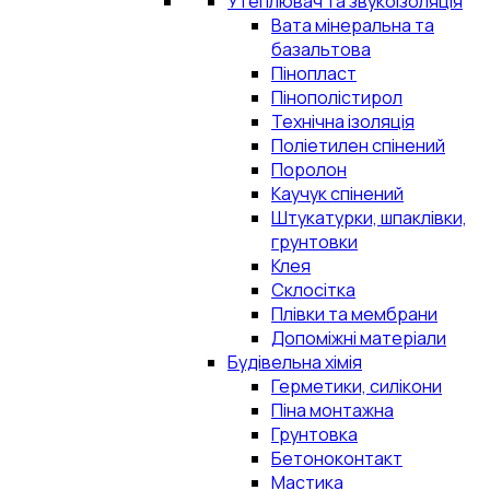
Утеплювач та звукоізоляція
Вата мінеральна та
базальтова
Пінопласт
Пінополістирол
Технічна ізоляція
Поліетилен спінений
Поролон
Каучук спінений
Штукатурки, шпаклівки,
грунтовки
Клея
Склосітка
Плівки та мембрани
Допоміжні матеріали
Будівельна хімія
Герметики, силікони
Піна монтажна
Грунтовка
Бетоноконтакт
Мастика