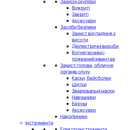
Захисні окуляри
Відкриті
Закриті
Аксесуари
Засоби безпеки
Захист від падіння з
висоти
Діелектричні вироби
Вогнегасники і
пожежний інвентар
Захист голови, обличчя,
органів слуху
Каски, бейсболки
Щитки
Зварювальні маски
Навушники
Беруші
Аксесуари
Наколінники
Інструменти
Електроінструменти