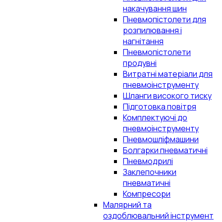
накачування шин
Пневмопістолети для
розпилювання і
нагнітання
Пневмопістолети
продувні
Витратні матеріали для
пневмоінструменту
Шланги високого тиску
Підготовка повітря
Комплектуючі до
пневмоінструменту
Пневмошліфмашини
Болгарки пневматичні
Пневмодрилі
Заклепочники
пневматичні
Компресори
Малярний та
оздоблювальний інструмент