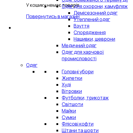
У кошику немає товарів.
Одяг для охорони, камуфляж
Демісезонний одяг
Повернутись в магазин
Утеплений одяг
Взуття
Спорядження
Нашивки, шеврони
Медичний одяг
Одяг для харчової
промисловості
Одяг
Головні убори
Жилетки
Худі
Вітровки
Футболки, трикотаж
Світшоти
Майки
Сумки
Флісові кофти
Штани та шорти