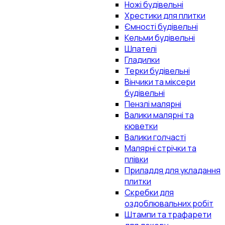
Ножі будівельні
Хрестики для плитки
Ємності будівельні
Кельми будівельні
Шпателі
Гладилки
Терки будівельні
Вінчики та міксери
будівельні
Пензлі малярні
Валики малярні та
кюветки
Валики голчасті
Малярні стрічки та
плівки
Приладдя для укладання
плитки
Скребки для
оздоблювальних робіт
Штампи та трафарети