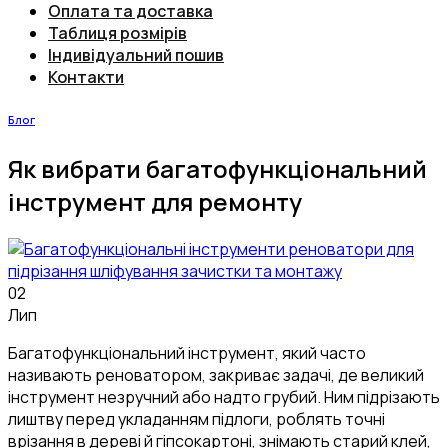
Оплата та доставка
Таблиця розмірів
Індивідуальний пошив
Контакти
Блог
Як вибрати багатофункціональний
інструмент для ремонту
02
Лип
Багатофункціональний інструмент, який часто
називають реноватором, закриває задачі, де великий
інструмент незручний або надто грубий. Ним підрізають
лиштву перед укладанням підлоги, роблять точні
врізання в дереві й гіпсокартоні, знімають старий клей,