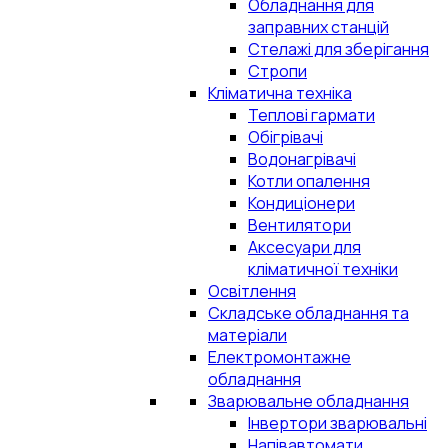
Обладнання для
заправних станцій
Стелажі для зберігання
Стропи
Кліматична техніка
Теплові гармати
Обігрівачі
Водонагрівачі
Котли опалення
Кондиціонери
Вентилятори
Аксесуари для
кліматичної техніки
Освітлення
Складське обладнання та
матеріали
Електромонтажне
обладнання
Зварювальне обладнання
Інвертори зварювальні
Напівавтомати