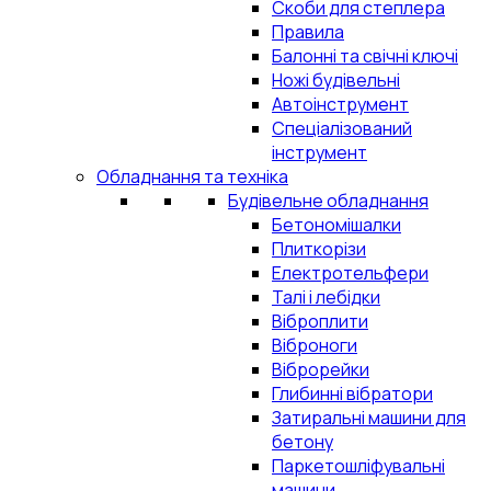
Скоби для степлера
Правила
Балонні та свічні ключі
Ножі будівельні
Автоінструмент
Спеціалізований
інструмент
Обладнання та техніка
Будівельне обладнання
Бетономішалки
Плиткорізи
Електротельфери
Талі і лебідки
Віброплити
Віброноги
Віброрейки
Глибинні вібратори
Затиральні машини для
бетону
Паркетошліфувальні
машини