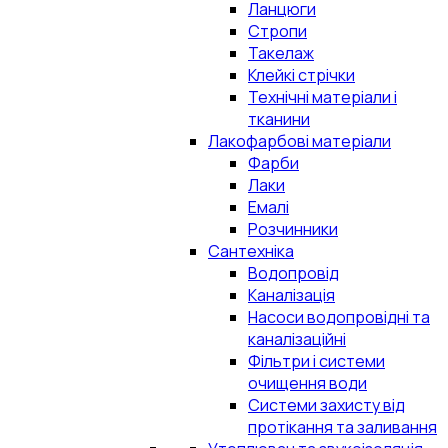
Ланцюги
Стропи
Такелаж
Клейкі стрічки
Технічні матеріали і
тканини
Лакофарбові матеріали
Фарби
Лаки
Емалі
Розчинники
Сантехніка
Водопровід
Каналізація
Насоси водопровідні та
каналізаційні
Фільтри і системи
очищення води
Системи захисту від
протікання та заливання