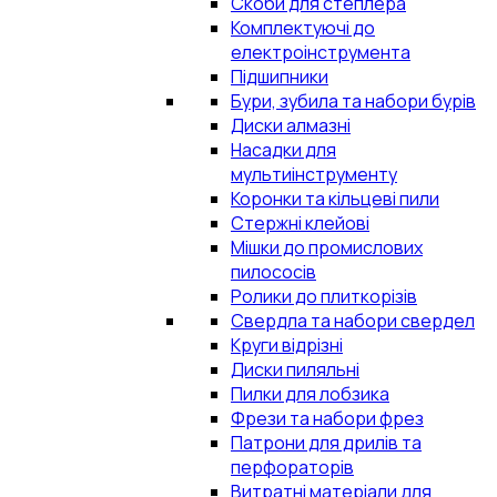
Скоби для степлера
Комплектуючі до
електроінструмента
Підшипники
Бури, зубила та набори бурів
Диски алмазні
Насадки для
мультиінструменту
Коронки та кільцеві пили
Стержні клейові
Мішки до промислових
пилососів
Ролики до плиткорізів
Свердла та набори свердел
Круги відрізні
Диски пиляльні
Пилки для лобзика
Фрези та набори фрез
Патрони для дрилів та
перфораторів
Витратні матеріали для