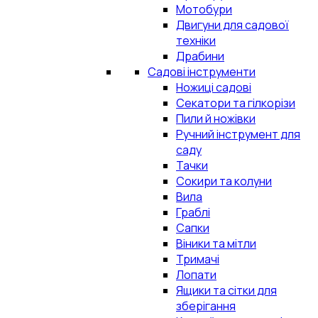
Мотобури
Двигуни для садової
техніки
Драбини
Садові інструменти
Ножиці садові
Секатори та гілкорізи
Пили й ножівки
Ручний інструмент для
саду
Тачки
Сокири та колуни
Вила
Граблі
Сапки
Віники та мітли
Тримачі
Лопати
Ящики та сітки для
зберігання