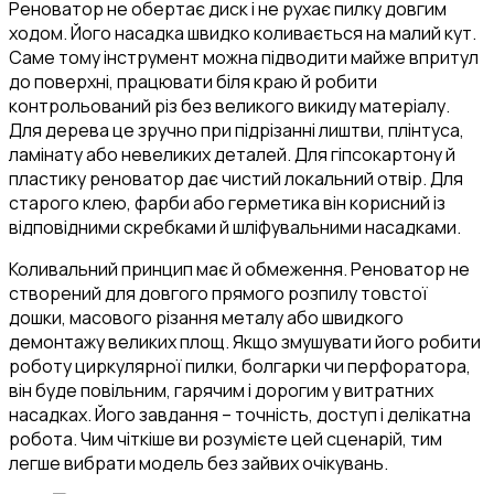
Реноватор не обертає диск і не рухає пилку довгим
ходом. Його насадка швидко коливається на малий кут.
Саме тому інструмент можна підводити майже впритул
до поверхні, працювати біля краю й робити
контрольований різ без великого викиду матеріалу.
Для дерева це зручно при підрізанні лиштви, плінтуса,
ламінату або невеликих деталей. Для гіпсокартону й
пластику реноватор дає чистий локальний отвір. Для
старого клею, фарби або герметика він корисний із
відповідними скребками й шліфувальними насадками.
Коливальний принцип має й обмеження. Реноватор не
створений для довгого прямого розпилу товстої
дошки, масового різання металу або швидкого
демонтажу великих площ. Якщо змушувати його робити
роботу циркулярної пилки, болгарки чи перфоратора,
він буде повільним, гарячим і дорогим у витратних
насадках. Його завдання – точність, доступ і делікатна
робота. Чим чіткіше ви розумієте цей сценарій, тим
легше вибрати модель без зайвих очікувань.