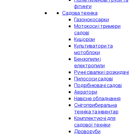
фітинги
Садова техніка
Газонокосарки
Мотокоси і тримери
садові
Кущорізи
Культиватори та
мотоблоки
Бензопили і
електропили
Ручні сівалки і розкидачі
Пилососи садові
Подрібнювачі садові
Аератори
Навісне обладнання
Снігоприбиральна
техніка та інвентар
Комплектуючі для
садової техніки
Дроворуби