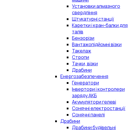
Установки алмазного
свердління
Штукатурні станції
Каретки і кран-балки для
талів
Бензорізи
Вантажопідйомні візки
Такелаж
Стропи
Тачки, візки
Драбини
Енергозабезпечення
Генератори
Інвертори і контролери
заряду АКБ
Акумулятори гелеві
Сонячні електростанції
Сонячні панелі
Драбини
Драбини будівельні