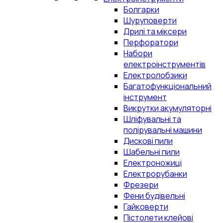
Болгарки
Шуруповерти
Дрилі та міксери
Перфоратори
Набори
електроінструментів
Електролобзики
Багатофункціональний
інструмент
Викрутки акумуляторні
Шліфувальні та
полірувальні машини
Дискові пили
Шабельні пили
Електроножиці
Електрорубанки
Фрезери
Фени будівельні
Гайковерти
Пістолети клейові