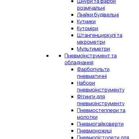
Шнури та фарби
розмічальні
Лінійки будівельні
Кутники
Кутоміри
Штангенциркулі та
мікрометри
Мультиметри
Пневмоінструмент та
обладнання
Фарбопульти
пневматичні
Набори
пневмоінструменту
Фітинги для
пневмоінструменту
Пневмостеплери та
молотки
Пневмогайковерти
Пневмоножиці
Пневмопістолети для