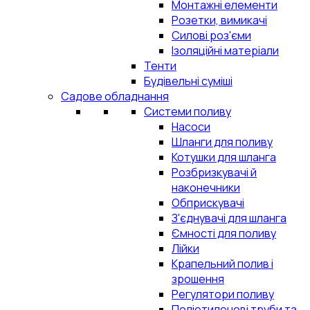
Монтажні елементи
Розетки, вимикачі
Силові роз'єми
Ізоляційні матеріали
Тенти
Будівельні суміші
Садове обладнання
Системи поливу
Насоси
Шланги для поливу
Котушки для шланга
Розбризкувачі й
наконечники
Обприскувачі
З'єднувачі для шланга
Ємності для поливу
Лійки
Крапельний полив і
зрошення
Регулятори поливу
Поліетиленові труби та