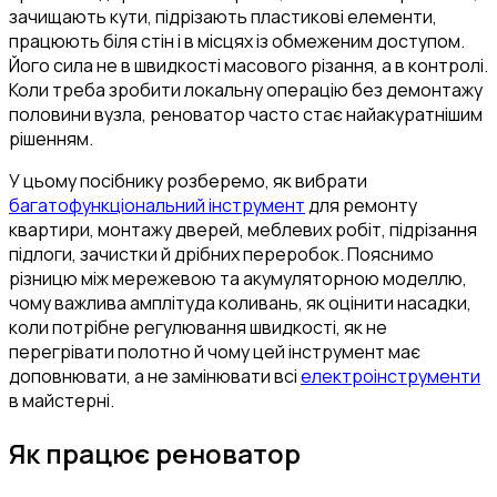
зачищають кути, підрізають пластикові елементи,
працюють біля стін і в місцях із обмеженим доступом.
Його сила не в швидкості масового різання, а в контролі.
Коли треба зробити локальну операцію без демонтажу
половини вузла, реноватор часто стає найакуратнішим
рішенням.
У цьому посібнику розберемо, як вибрати
багатофункціональний інструмент
для ремонту
квартири, монтажу дверей, меблевих робіт, підрізання
підлоги, зачистки й дрібних переробок. Пояснимо
різницю між мережевою та акумуляторною моделлю,
чому важлива амплітуда коливань, як оцінити насадки,
коли потрібне регулювання швидкості, як не
перегрівати полотно й чому цей інструмент має
доповнювати, а не замінювати всі
електроінструменти
в майстерні.
Як працює реноватор