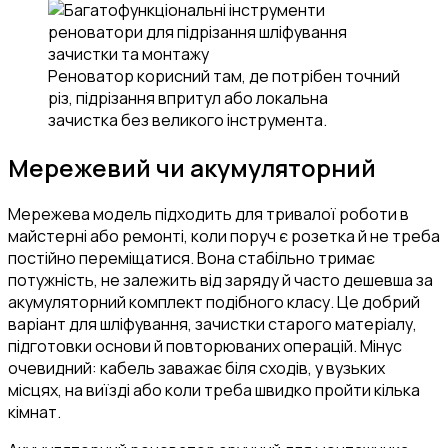
Реноватор корисний там, де потрібен точний
різ, підрізання впритул або локальна
зачистка без великого інструмента.
Мережевий чи акумуляторний
Мережева модель підходить для тривалої роботи в
майстерні або ремонті, коли поруч є розетка й не треба
постійно переміщатися. Вона стабільно тримає
потужність, не залежить від заряду й часто дешевша за
акумуляторний комплект подібного класу. Це добрий
варіант для шліфування, зачистки старого матеріалу,
підготовки основи й повторюваних операцій. Мінус
очевидний: кабель заважає біля сходів, у вузьких
місцях, на виїзді або коли треба швидко пройти кілька
кімнат.