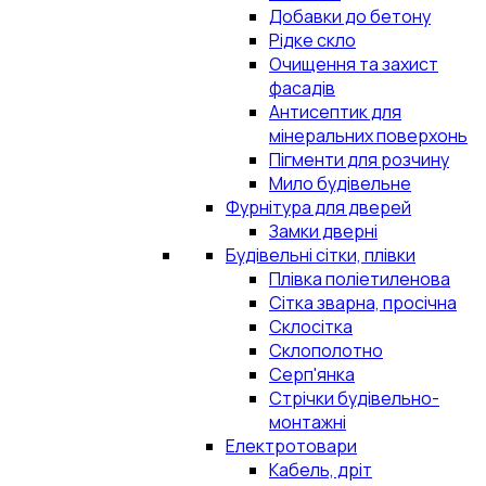
Добавки до бетону
Рідке скло
Очищення та захист
фасадів
Антисептик для
мінеральних поверхонь
Пігменти для розчину
Мило будівельне
Фурнітура для дверей
Замки дверні
Будівельні сітки, плівки
Плівка поліетиленова
Сітка зварна, просічна
Склосітка
Склополотно
Серп'янка
Стрічки будівельно-
монтажні
Електротовари
Кабель, дріт