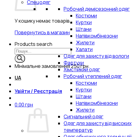
Спецодяг
Робочий демісезонний одяг
Костюми
У кошику немає товарів.
Куртки
Штани
Повернутись в магазин
Напівкомбінезони
Жилети
Products search
Халати
Одяг для захисту від вологи
Фартухи
Мінімальне замовлення
250 грн.
Хімстійкий одяг
Робочий утеплений одяг
UA
Костюми
Куртки
Увійти / Реєстрація
Штани
Напівкомбінезони
0.00
грн
Жилети
Сигнальний одяг
Одяг для захисту від високих
температур
Одяг обмеженого терміну дії