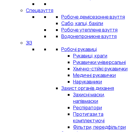
Спецвзуття
Робоче демісезонне взуття
Сабо, капці, бахіли
Робоче утеплене взуття
Водонепроникне взуття
ЗІЗ
Робочі рукавиці
Рукавиці, краги
Рукавички універсальні
Хімічно-стійкі рукавички
Медичні рукавички
Нарукавники
Захист органів дихання
Захисні маски,
напівмаски
Респіратори
Протигази та
комплектуючі
Фільтри, передфільтри