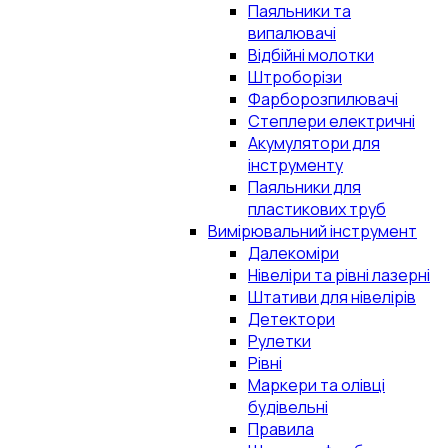
Паяльники та
випалювачі
Відбійні молотки
Штроборізи
Фарборозпилювачі
Степлери електричні
Акумулятори для
інструменту
Паяльники для
пластикових труб
Вимірювальний інструмент
Далекоміри
Нівеліри та рівні лазерні
Штативи для нівелірів
Детектори
Рулетки
Рівні
Маркери та олівці
будівельні
Правила