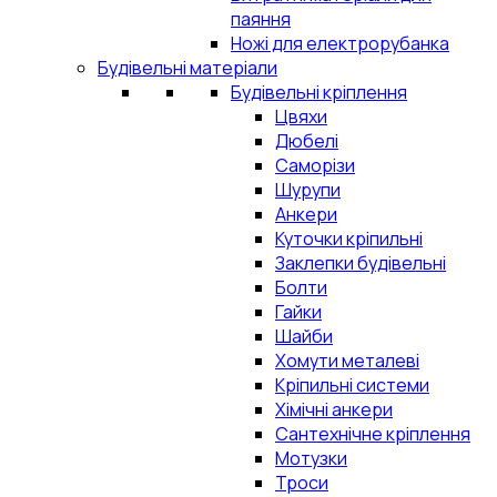
паяння
Ножі для електрорубанка
Будівельні матеріали
Будівельні кріплення
Цвяхи
Дюбелі
Саморізи
Шурупи
Анкери
Куточки кріпильні
Заклепки будівельні
Болти
Гайки
Шайби
Хомути металеві
Кріпильні системи
Хімічні анкери
Сантехнічне кріплення
Мотузки
Троси