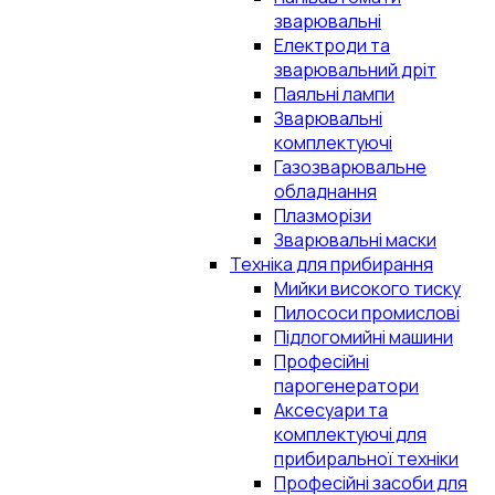
зварювальні
Електроди та
зварювальний дріт
Паяльні лампи
Зварювальні
комплектуючі
Газозварювальне
обладнання
Плазморізи
Зварювальні маски
Техніка для прибирання
Мийки високого тиску
Пилососи промислові
Підлогомийні машини
Професійні
парогенератори
Аксесуари та
комплектуючі для
прибиральної техніки
Професійні засоби для