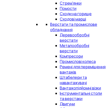
Стрем'янки
Помости
Сходи на горище
Сходові марші
Верстати та промислове
обладнання
Деревообробні
верстати
Металообробні
верстати
Компресори
Промислові колеса
Ремені для переміщення
вантажів
Штабелери та
навантажувачі
Вантажопідйомні візки
Інструментальні столи
та верстаки
Двигуни