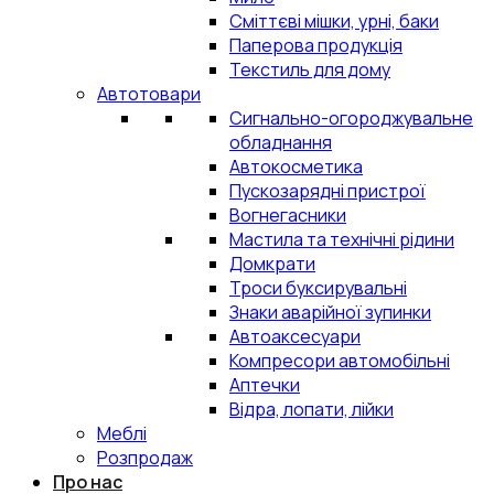
Сміттєві мішки, урні, баки
Паперова продукція
Текстиль для дому
Автотовари
Сигнально-огороджувальне
обладнання
Автокосметика
Пускозарядні пристрої
Вогнегасники
Мастила та технічні рідини
Домкрати
Троси буксирувальні
Знаки аварійної зупинки
Автоаксесуари
Компресори автомобільні
Аптечки
Відра, лопати, лійки
Меблі
Розпродаж
Про нас