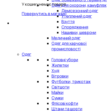
У кошику немає товарів.
Одяг для охорони, камуфляж
Демісезонний одяг
Повернутись в магазин
Утеплений одяг
Взуття
Спорядження
Нашивки, шеврони
Медичний одяг
Одяг для харчової
промисловості
Одяг
Головні убори
Жилетки
Худі
Вітровки
Футболки, трикотаж
Світшоти
Майки
Сумки
Флісові кофти
Штани та шорти