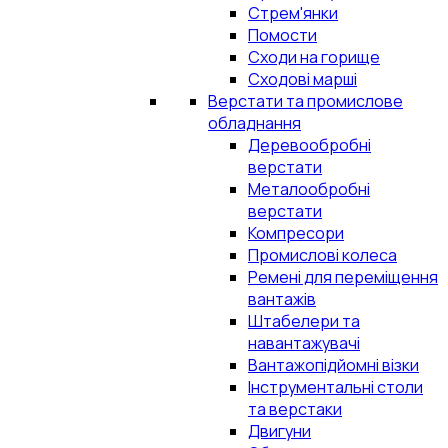
Стрем'янки
Помости
Сходи на горище
Сходові марші
Верстати та промислове
обладнання
Деревообробні
верстати
Металообробні
верстати
Компресори
Промислові колеса
Ремені для переміщення
вантажів
Штабелери та
навантажувачі
Вантажопідйомні візки
Інструментальні столи
та верстаки
Двигуни