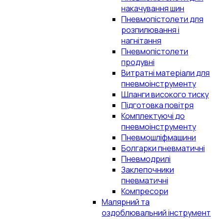
накачування шин
Пневмопістолети для
розпилювання і
нагнітання
Пневмопістолети
продувні
Витратні матеріали для
пневмоінструменту
Шланги високого тиску
Підготовка повітря
Комплектуючі до
пневмоінструменту
Пневмошліфмашини
Болгарки пневматичні
Пневмодрилі
Заклепочники
пневматичні
Компресори
Малярний та
оздоблювальний інструмент