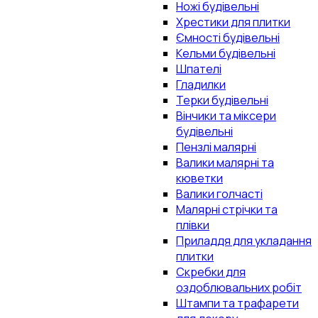
Ножі будівельні
Хрестики для плитки
Ємності будівельні
Кельми будівельні
Шпателі
Гладилки
Терки будівельні
Вінчики та міксери
будівельні
Пензлі малярні
Валики малярні та
кюветки
Валики голчасті
Малярні стрічки та
плівки
Приладдя для укладання
плитки
Скребки для
оздоблювальних робіт
Штампи та трафарети