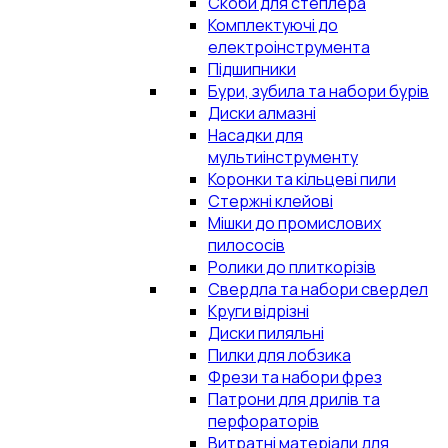
Скоби для степлера
Комплектуючі до
електроінструмента
Підшипники
Бури, зубила та набори бурів
Диски алмазні
Насадки для
мультиінструменту
Коронки та кільцеві пили
Стержні клейові
Мішки до промислових
пилососів
Ролики до плиткорізів
Свердла та набори свердел
Круги відрізні
Диски пиляльні
Пилки для лобзика
Фрези та набори фрез
Патрони для дрилів та
перфораторів
Витратні матеріали для