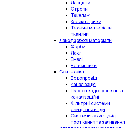
Ланцюги
Стропи
Такелаж
Клейкі стрічки
Технічні матеріали і
тканини
Лакофарбові матеріали
Фарби
Лаки
Емалі
Розчинники
Сантехніка
Водопровід
Каналізація
Насоси водопровідні та
каналізаційні
Фільтри і системи
очищення води
Системи захисту від
протікання та заливання