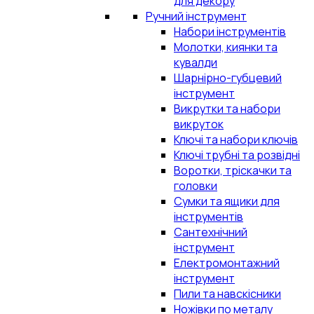
для декору
Ручний інструмент
Набори інструментів
Молотки, киянки та
кувалди
Шарнірно-губцевий
інструмент
Викрутки та набори
викруток
Ключі та набори ключів
Ключі трубні та розвідні
Воротки, тріскачки та
головки
Сумки та ящики для
інструментів
Сантехнічний
інструмент
Електромонтажний
інструмент
Пили та навскісники
Ножівки по металу