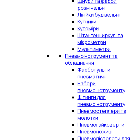
Шнури та фарби
розмічальні
Лінійки будівельні
Кутники
Кутоміри
Штангенциркулі та
мікрометри
Мультиметри
Пневмоінструмент та
обладнання
Фарбопульти
пневматичні
Набори
пневмоінструменту
Фітинги для
пневмоінструменту
Пневмостеплери та
молотки
Пневмогайковерти
Пневмоножиці
Пневмопістолети для