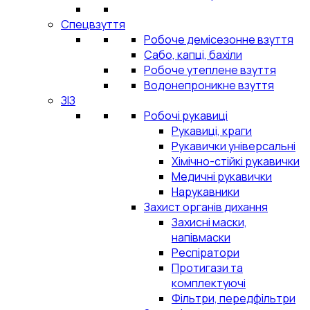
Спецвзуття
Робоче демісезонне взуття
Сабо, капці, бахіли
Робоче утеплене взуття
Водонепроникне взуття
ЗІЗ
Робочі рукавиці
Рукавиці, краги
Рукавички універсальні
Хімічно-стійкі рукавички
Медичні рукавички
Нарукавники
Захист органів дихання
Захисні маски,
напівмаски
Респіратори
Протигази та
комплектуючі
Фільтри, передфільтри