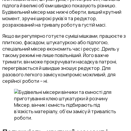
підлога й великі об’єми швидко показують різницю.
Будівельний міксер має нижчі оберти, вищий крутний
момент, зручні широкі руків’я та редуктор,
розрахований на тривалу роботу в густій масі.
Якщо ви регулярно готуєте суміші мішками, працюєте з
плиткою, фасадом, штукатуркою або підлогою,
спеціальний міксер економить час і ресурс. Дриль у
такому режимі не лише повільніший. Його важче
тримати, він може прокручувати насадку в патроні,
перегрівається й швидше зношує редуктор. Для
разового легкого замісу компроміс можливий, для
серійної роботи – ні.
Міксер, вінчик і ємність підбирають під
в’язкість матеріалу, об’єм замісу й тривалість
роботи.