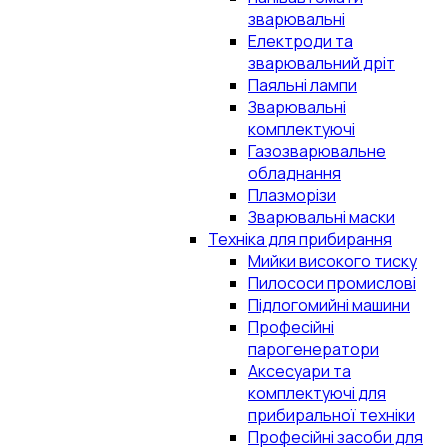
зварювальні
Електроди та
зварювальний дріт
Паяльні лампи
Зварювальні
комплектуючі
Газозварювальне
обладнання
Плазморізи
Зварювальні маски
Техніка для прибирання
Мийки високого тиску
Пилососи промислові
Підлогомийні машини
Професійні
парогенератори
Аксесуари та
комплектуючі для
прибиральної техніки
Професійні засоби для