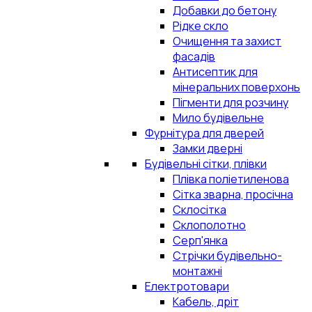
Добавки до бетону
Рідке скло
Очищення та захист
фасадів
Антисептик для
мінеральних поверхонь
Пігменти для розчину
Мило будівельне
Фурнітура для дверей
Замки дверні
Будівельні сітки, плівки
Плівка поліетиленова
Сітка зварна, просічна
Склосітка
Склополотно
Серп'янка
Стрічки будівельно-
монтажні
Електротовари
Кабель, дріт