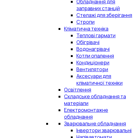
Обладнання для
заправних станцій
Стелажі для зберігання
Стропи
Кліматична техніка
Теплові гармати
Обігрівачі
Водонагрівачі
Котли опалення
Кондиціонери
Вентилятори
Аксесуари для
кліматичної техніки
Освітлення
Складське обладнання та
матеріали
Електромонтажне
обладнання
Зварювальне обладнання
Інвертори зварювальні
Напівавтомати