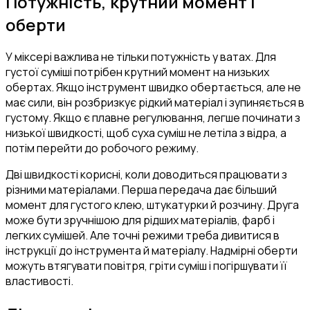
Потужність, крутний момент і
оберти
У міксері важлива не тільки потужність у ватах. Для
густої суміші потрібен крутний момент на низьких
обертах. Якщо інструмент швидко обертається, але не
має сили, він розбризкує рідкий матеріал і зупиняється в
густому. Якщо є плавне регулювання, легше починати з
низької швидкості, щоб суха суміш не летіла з відра, а
потім перейти до робочого режиму.
Дві швидкості корисні, коли доводиться працювати з
різними матеріалами. Перша передача дає більший
момент для густого клею, штукатурки й розчину. Друга
може бути зручнішою для рідших матеріалів, фарб і
легких сумішей. Але точні режими треба дивитися в
інструкції до інструмента й матеріалу. Надмірні оберти
можуть втягувати повітря, гріти суміш і погіршувати її
властивості.