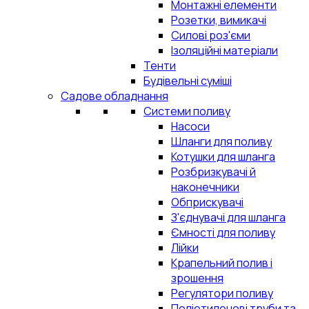
Монтажні елементи
Розетки, вимикачі
Силові роз'єми
Ізоляційні матеріали
Тенти
Будівельні суміші
Садове обладнання
Системи поливу
Насоси
Шланги для поливу
Котушки для шланга
Розбризкувачі й
наконечники
Обприскувачі
З'єднувачі для шланга
Ємності для поливу
Лійки
Крапельний полив і
зрошення
Регулятори поливу
Поліетиленові труби та