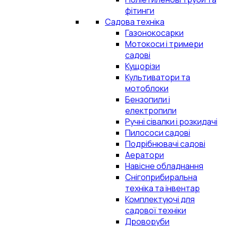
фітинги
Садова техніка
Газонокосарки
Мотокоси і тримери
садові
Кущорізи
Культиватори та
мотоблоки
Бензопили і
електропили
Ручні сівалки і розкидачі
Пилососи садові
Подрібнювачі садові
Аератори
Навісне обладнання
Снігоприбиральна
техніка та інвентар
Комплектуючі для
садової техніки
Дроворуби