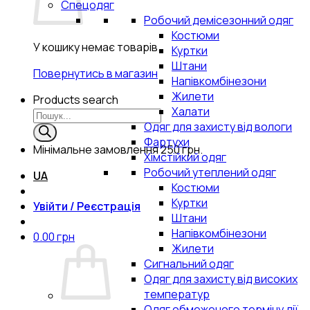
Спецодяг
Робочий демісезонний одяг
Костюми
У кошику немає товарів.
Куртки
Штани
Повернутись в магазин
Напівкомбінезони
Жилети
Products search
Халати
Одяг для захисту від вологи
Фартухи
Мінімальне замовлення
250 грн.
Хімстійкий одяг
Робочий утеплений одяг
UA
Костюми
Куртки
Увійти / Реєстрація
Штани
Напівкомбінезони
0.00
грн
Жилети
Сигнальний одяг
Одяг для захисту від високих
температур
Одяг обмеженого терміну дії