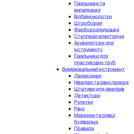
Паяльники та
випалювачі
Відбійні молотки
Штроборізи
Фарборозпилювачі
Степлери електричні
Акумулятори для
інструменту
Паяльники для
пластикових труб
Вимірювальний інструмент
Далекоміри
Нівеліри та рівні лазерні
Штативи для нівелірів
Детектори
Рулетки
Рівні
Маркери та олівці
будівельні
Правила