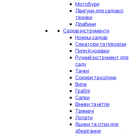
Мотобури
Двигуни для садової
техніки
Драбини
Садові інструменти
Ножиці садові
Секатори та гілкорізи
Пили й ножівки
Ручний інструмент для
саду
Тачки
Сокири та колуни
Вила
Граблі
Сапки
Віники та мітли
Тримачі
Лопати
Ящики та сітки для
зберігання