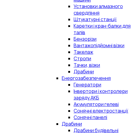
Установки алмазного
свердління
Штукатурні станції
Каретки і кран-балки для
талів
Бензорізи
Вантажопідйомні візки
Такелаж
Стропи
Тачки, візки
Драбини
Енергозабезпечення
Генератори
Інвертори і контролери
заряду АКБ
Акумулятори гелеві
Сонячні електростанції
Сонячні панелі
Драбини
Драбини будівельні