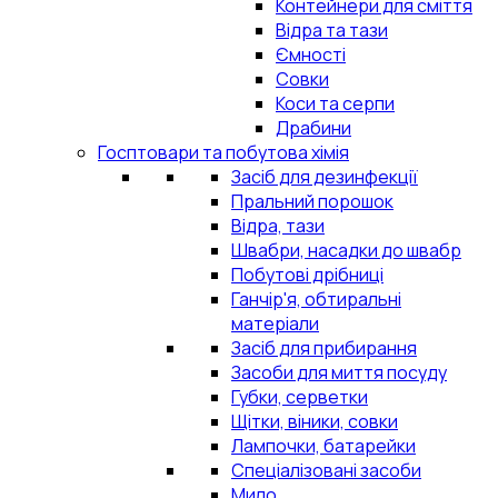
Контейнери для сміття
Відра та тази
Ємності
Совки
Коси та серпи
Драбини
Госптовари та побутова хімія
Засіб для дезинфекції
Пральний порошок
Відра, тази
Швабри, насадки до швабр
Побутові дрібниці
Ганчір'я, обтиральні
матеріали
Засіб для прибирання
Засоби для миття посуду
Губки, серветки
Щітки, віники, совки
Лампочки, батарейки
Спеціалізовані засоби
Мило