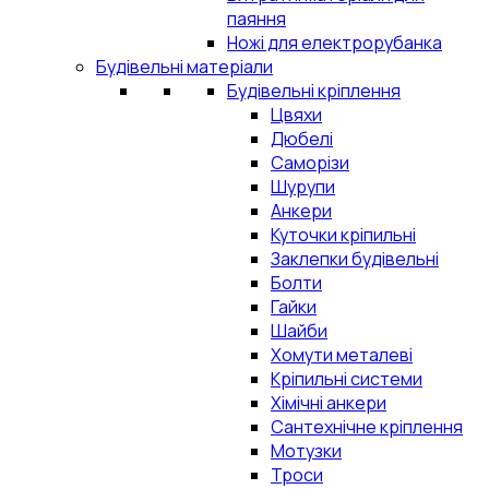
паяння
Ножі для електрорубанка
Будівельні матеріали
Будівельні кріплення
Цвяхи
Дюбелі
Саморізи
Шурупи
Анкери
Куточки кріпильні
Заклепки будівельні
Болти
Гайки
Шайби
Хомути металеві
Кріпильні системи
Хімічні анкери
Сантехнічне кріплення
Мотузки
Троси