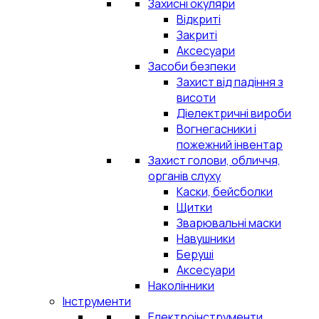
Захисні окуляри
Відкриті
Закриті
Аксесуари
Засоби безпеки
Захист від падіння з
висоти
Діелектричні вироби
Вогнегасники і
пожежний інвентар
Захист голови, обличчя,
органів слуху
Каски, бейсболки
Щитки
Зварювальні маски
Навушники
Беруші
Аксесуари
Наколінники
Інструменти
Електроінструменти