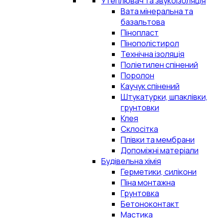
Утеплювач та звукоізоляція
Вата мінеральна та
базальтова
Пінопласт
Пінополістирол
Технічна ізоляція
Поліетилен спінений
Поролон
Каучук спінений
Штукатурки, шпаклівки,
грунтовки
Клея
Склосітка
Плівки та мембрани
Допоміжні матеріали
Будівельна хімія
Герметики, силікони
Піна монтажна
Грунтовка
Бетоноконтакт
Мастика