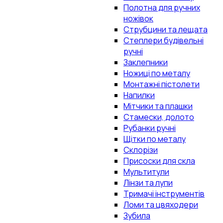
Полотна для ручних
ножівок
Струбцини та лещата
Степлери будівельні
ручні
Заклепники
Ножиці по металу
Монтажні пістолети
Напилки
Мітчики та плашки
Стамески, долото
Рубанки ручні
Щітки по металу
Склорізи
Присоски для скла
Мультитули
Лінзи та лупи
Тримачі інструментів
Ломи та цвяходери
Зубила