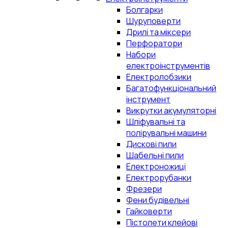
Болгарки
Шуруповерти
Дрилі та міксери
Перфоратори
Набори
електроінструментів
Електролобзики
Багатофункціональний
інструмент
Викрутки акумуляторні
Шліфувальні та
полірувальні машини
Дискові пили
Шабельні пили
Електроножиці
Електрорубанки
Фрезери
Фени будівельні
Гайковерти
Пістолети клейові