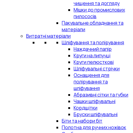
чищення та догляду
Мішки до промислових
пилососів
Пакувальне обладнання та
матеріали
Витратні матеріали
Шліфування та полірування
Наждачний папір
Круги на липучці
Круги пелюсткові
Шліфувальні стрічки
Оснащення для
полірування та
шліфування
Абразивні сітки та губки
Чашки шліфувальні
Кордщітки
Бруски шліфувальні
Біти та набори біт
Полотна для ручних ножівок