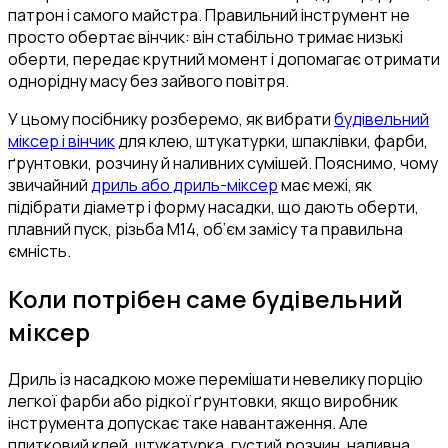
патрон і самого майстра. Правильний інструмент не
просто обертає вінчик: він стабільно тримає низькі
оберти, передає крутний момент і допомагає отримати
однорідну масу без зайвого повітря.
У цьому посібнику розберемо, як вибрати
будівельний
міксер і вінчик
для клею, штукатурки, шпаклівки, фарби,
ґрунтовки, розчину й наливних сумішей. Пояснимо, чому
звичайний
дриль або дриль-міксер
має межі, як
підібрати діаметр і форму насадки, що дають оберти,
плавний пуск, різьба М14, об’єм замісу та правильна
ємність.
Коли потрібен саме будівельний
міксер
Дриль із насадкою може перемішати невелику порцію
легкої фарби або рідкої ґрунтовки, якщо виробник
інструмента допускає таке навантаження. Але
плитковий клей, штукатурка, густий розчин, наливна