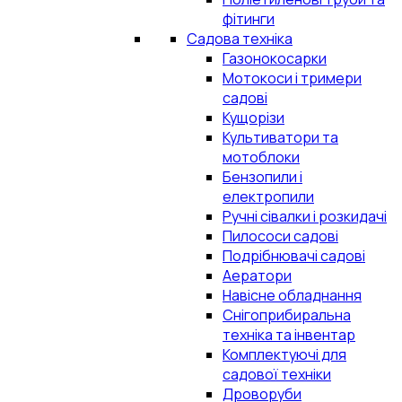
фітинги
Садова техніка
Газонокосарки
Мотокоси і тримери
садові
Кущорізи
Культиватори та
мотоблоки
Бензопили і
електропили
Ручні сівалки і розкидачі
Пилососи садові
Подрібнювачі садові
Аератори
Навісне обладнання
Снігоприбиральна
техніка та інвентар
Комплектуючі для
садової техніки
Дроворуби