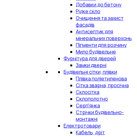
Добавки до бетону
Рідке скло
Очищення та захист
фасадів
Антисептик для
мінеральних поверхонь
Пігменти для розчину
Мило будівельне
Фурнітура для дверей
Замки дверні
Будівельні сітки, плівки
Плівка поліетиленова
Сітка зварна, просічна
Склосітка
Склополотно
Серп'янка
Стрічки будівельно-
монтажні
Електротовари
Кабель, дріт