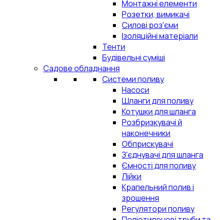
Монтажні елементи
Розетки, вимикачі
Силові роз'єми
Ізоляційні матеріали
Тенти
Будівельні суміші
Садове обладнання
Системи поливу
Насоси
Шланги для поливу
Котушки для шланга
Розбризкувачі й
наконечники
Обприскувачі
З'єднувачі для шланга
Ємності для поливу
Лійки
Крапельний полив і
зрошення
Регулятори поливу
Поліетиленові труби та