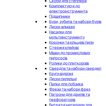
Скоби для степлера
Комплектуючі до
електроінструмента
Підшипники
Бури, зубила та набори бурів
Диски алмазні
Насадки для
мультиінструменту
Коронки та кільцеві пили
Стержні клейові
Мішки до промислових
пилососів
Ролики до плиткорізів
Свердла та набори свердел
Круги відрізні
Диски пиляльні
Пилки для лобзика
Фрези та набори фрез
Патрони для дрилів та
перфораторів
Витратні матеріали для