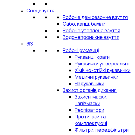
Спецвзуття
Робоче демісезонне взуття
Сабо, капці, бахіли
Робоче утеплене взуття
Водонепроникне взуття
ЗІЗ
Робочі рукавиці
Рукавиці, краги
Рукавички універсальні
Хімічно-стійкі рукавички
Медичні рукавички
Нарукавники
Захист органів дихання
Захисні маски,
напівмаски
Респіратори
Протигази та
комплектуючі
Фільтри, передфільтри