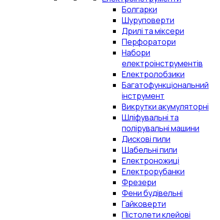
Болгарки
Шуруповерти
Дрилі та міксери
Перфоратори
Набори
електроінструментів
Електролобзики
Багатофункціональний
інструмент
Викрутки акумуляторні
Шліфувальні та
полірувальні машини
Дискові пили
Шабельні пили
Електроножиці
Електрорубанки
Фрезери
Фени будівельні
Гайковерти
Пістолети клейові