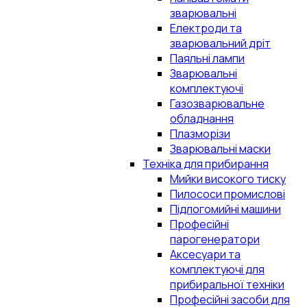
зварювальні
Електроди та
зварювальний дріт
Паяльні лампи
Зварювальні
комплектуючі
Газозварювальне
обладнання
Плазморізи
Зварювальні маски
Техніка для прибирання
Мийки високого тиску
Пилососи промислові
Підлогомийні машини
Професійні
парогенератори
Аксесуари та
комплектуючі для
прибиральної техніки
Професійні засоби для