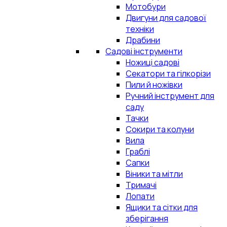
Мотобури
Двигуни для садової
техніки
Драбини
Садові інструменти
Ножиці садові
Секатори та гілкорізи
Пили й ножівки
Ручний інструмент для
саду
Тачки
Сокири та колуни
Вила
Граблі
Сапки
Віники та мітли
Тримачі
Лопати
Ящики та сітки для
зберігання