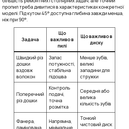
більшість ремонтних і столярних задач, але точний
пропил треба дивитися в характеристиках конкретної
моделі. Під кутом 45° доступна глибина завжди менша,
ніж при 90°.
Що
Що важливо в
Задача
важливо в
диску
пилі
Швидкий різ
Запас
Менше зубів,
дошки
потужності,
великі
вздовж
стабільна
западини для
волокон
підошва
стружки
Контроль
Середня або
Поперечний
подачі,
велика
різ дошки
точна
кількість зубів
розмітка
Тонкий
Фанера,
Напрямна,
чистовий диск
ламінована
мінімальне