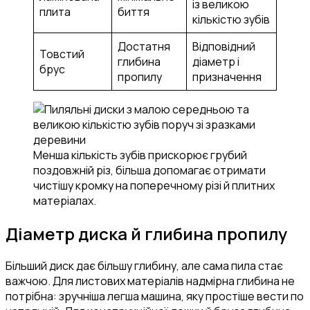
із великою
плита
биття
кількістю зубів
Достатня
Відповідний
Товстий
глибина
діаметр і
брус
пропилу
призначення
Менша кількість зубів прискорює грубий
поздовжній різ, більша допомагає отримати
чистішу кромку на поперечному різі й плитних
матеріалах.
Діаметр диска й глибина пропилу
Більший диск дає більшу глибину, але сама пила стає
важчою. Для листових матеріалів надмірна глибина не
потрібна: зручніша легша машина, яку простіше вести по