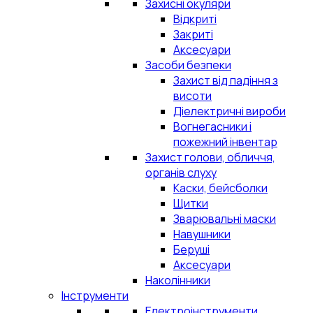
Захисні окуляри
Відкриті
Закриті
Аксесуари
Засоби безпеки
Захист від падіння з
висоти
Діелектричні вироби
Вогнегасники і
пожежний інвентар
Захист голови, обличчя,
органів слуху
Каски, бейсболки
Щитки
Зварювальні маски
Навушники
Беруші
Аксесуари
Наколінники
Інструменти
Електроінструменти