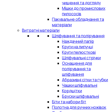
чищення та догляду
Мішки до промислових
пилососів
Пакувальне обладнання та
матеріали
Витратні матеріали
Шліфування та полірування
Наждачний папір
Круги на липучці
Круги пелюсткові
Шліфувальні стрічки
Оснащення для
полірування та
шліфування
Абразивні сітки та губки
Чашки шліфувальні
Кордщітки
Бруски шліфувальні
Біти та набори біт
Полотна для ручних ножівок