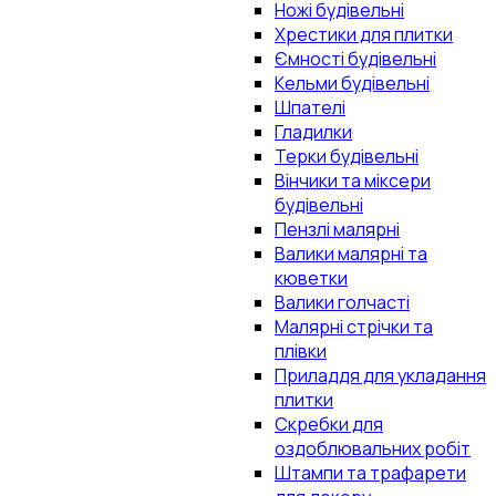
Ножі будівельні
Хрестики для плитки
Ємності будівельні
Кельми будівельні
Шпателі
Гладилки
Терки будівельні
Вінчики та міксери
будівельні
Пензлі малярні
Валики малярні та
кюветки
Валики голчасті
Малярні стрічки та
плівки
Приладдя для укладання
плитки
Скребки для
оздоблювальних робіт
Штампи та трафарети