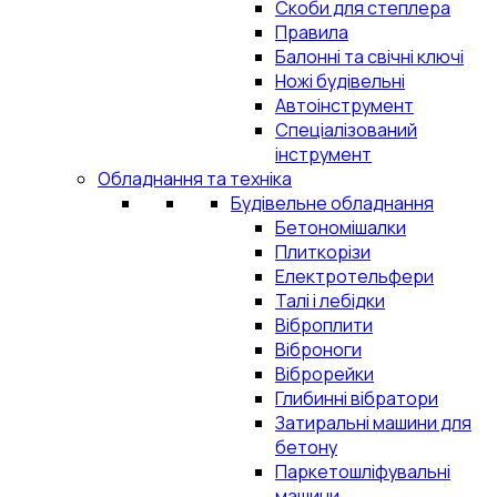
Скоби для степлера
Правила
Балонні та свічні ключі
Ножі будівельні
Автоінструмент
Спеціалізований
інструмент
Обладнання та техніка
Будівельне обладнання
Бетономішалки
Плиткорізи
Електротельфери
Талі і лебідки
Віброплити
Віброноги
Віброрейки
Глибинні вібратори
Затиральні машини для
бетону
Паркетошліфувальні
машини