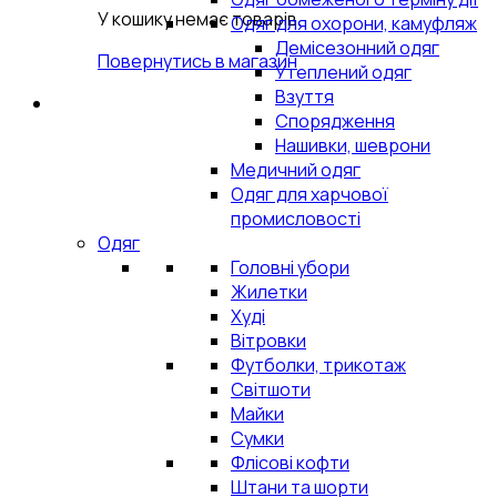
У кошику немає товарів.
Одяг для охорони, камуфляж
Демісезонний одяг
Повернутись в магазин
Утеплений одяг
Взуття
Спорядження
Нашивки, шеврони
Медичний одяг
Одяг для харчової
промисловості
Одяг
Головні убори
Жилетки
Худі
Вітровки
Футболки, трикотаж
Світшоти
Майки
Сумки
Флісові кофти
Штани та шорти