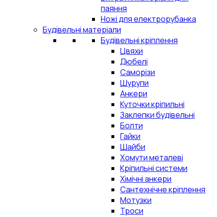
паяння
Ножі для електрорубанка
Будівельні матеріали
Будівельні кріплення
Цвяхи
Дюбелі
Саморізи
Шурупи
Анкери
Куточки кріпильні
Заклепки будівельні
Болти
Гайки
Шайби
Хомути металеві
Кріпильні системи
Хімічні анкери
Сантехнічне кріплення
Мотузки
Троси