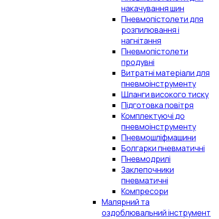
накачування шин
Пневмопістолети для
розпилювання і
нагнітання
Пневмопістолети
продувні
Витратні матеріали для
пневмоінструменту
Шланги високого тиску
Підготовка повітря
Комплектуючі до
пневмоінструменту
Пневмошліфмашини
Болгарки пневматичні
Пневмодрилі
Заклепочники
пневматичні
Компресори
Малярний та
оздоблювальний інструмент