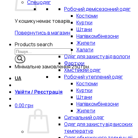
Спецодяг
Робочий демісезонний одяг
Костюми
У кошику немає товарів.
Куртки
Штани
Повернутись в магазин
Напівкомбінезони
Жилети
Products search
Халати
Одяг для захисту від вологи
Фартухи
Мінімальне замовлення
250 грн.
Хімстійкий одяг
Робочий утеплений одяг
UA
Костюми
Куртки
Увійти / Реєстрація
Штани
Напівкомбінезони
0.00
грн
Жилети
Сигнальний одяг
Одяг для захисту від високих
температур
Одяг обмеженого терміну дії