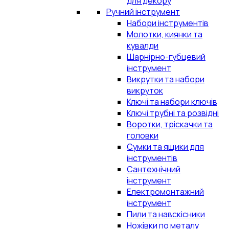
для декору
Ручний інструмент
Набори інструментів
Молотки, киянки та
кувалди
Шарнірно-губцевий
інструмент
Викрутки та набори
викруток
Ключі та набори ключів
Ключі трубні та розвідні
Воротки, тріскачки та
головки
Сумки та ящики для
інструментів
Сантехнічний
інструмент
Електромонтажний
інструмент
Пили та навскісники
Ножівки по металу