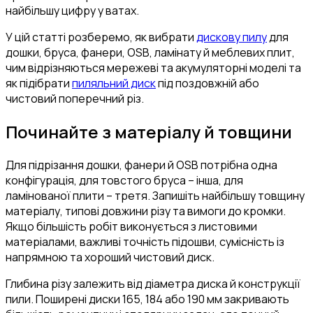
найбільшу цифру у ватах.
У цій статті розберемо, як вибрати
дискову пилу
для
дошки, бруса, фанери, OSB, ламінату й меблевих плит,
чим відрізняються мережеві та акумуляторні моделі та
як підібрати
пиляльний диск
під поздовжній або
чистовий поперечний різ.
Починайте з матеріалу й товщини
Для підрізання дошки, фанери й OSB потрібна одна
конфігурація, для товстого бруса – інша, для
ламінованої плити – третя. Запишіть найбільшу товщину
матеріалу, типові довжини різу та вимоги до кромки.
Якщо більшість робіт виконується з листовими
матеріалами, важливі точність підошви, сумісність із
напрямною та хороший чистовий диск.
Глибина різу залежить від діаметра диска й конструкції
пили. Поширені диски 165, 184 або 190 мм закривають