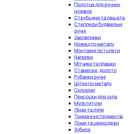
Полотна для ручних
ножівок
Струбцини та лещата
Степлери будівельні
ручні
Заклепники
Ножиці по металу
Монтажні пістолети
Напилки
Мітчики та плашки
Стамески, долото
Рубанки ручні
Щітки по металу
Склорізи
Присоски для скла
Мультитули
Лінзи та лупи
Тримачі інструментів
Ломи та цвяходери
Зубила