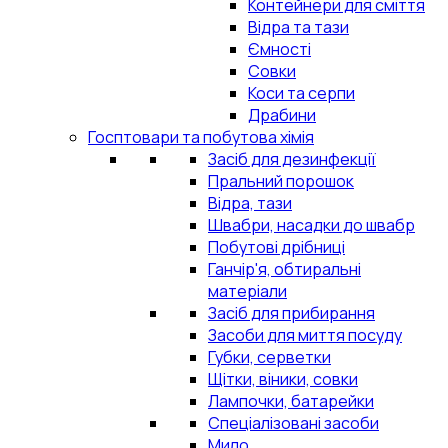
Контейнери для сміття
Відра та тази
Ємності
Совки
Коси та серпи
Драбини
Госптовари та побутова хімія
Засіб для дезинфекції
Пральний порошок
Відра, тази
Швабри, насадки до швабр
Побутові дрібниці
Ганчір'я, обтиральні
матеріали
Засіб для прибирання
Засоби для миття посуду
Губки, серветки
Щітки, віники, совки
Лампочки, батарейки
Спеціалізовані засоби
Мило