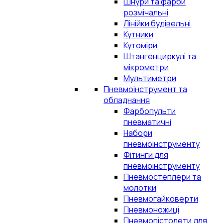
Шнури та фарби
розмічальні
Лінійки будівельні
Кутники
Кутоміри
Штангенциркулі та
мікрометри
Мультиметри
Пневмоінструмент та
обладнання
Фарбопульти
пневматичні
Набори
пневмоінструменту
Фітинги для
пневмоінструменту
Пневмостеплери та
молотки
Пневмогайковерти
Пневмоножиці
Пневмопістолети для