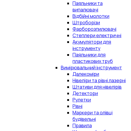
Паяльники та
випалювачі
Відбійні молотки
Штроборізи
Фарборозпилювачі
Степлери електричні
Акумулятори для
інструменту
Паяльники для
пластикових труб
Вимірювальний інструмент
Далекоміри
Нівеліри та рівні лазерні
Штативи для нівелірів
Детектори
Рулетки
Рівні
Маркери та олівці
будівельні
Правила