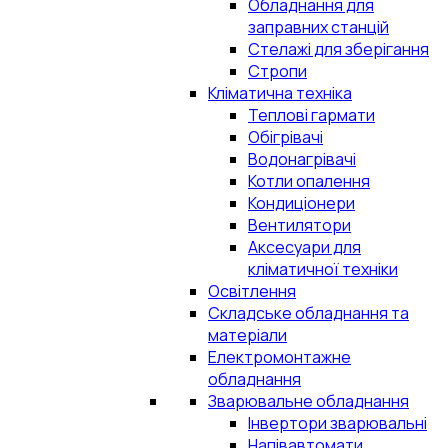
Обладнання для
заправних станцій
Стелажі для зберігання
Стропи
Кліматична техніка
Теплові гармати
Обігрівачі
Водонагрівачі
Котли опалення
Кондиціонери
Вентилятори
Аксесуари для
кліматичної техніки
Освітлення
Складське обладнання та
матеріали
Електромонтажне
обладнання
Зварювальне обладнання
Інвертори зварювальні
Напівавтомати