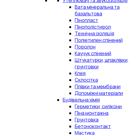
Утеплювач та звукоізоляція
Вата мінеральна та
базальтова
Пінопласт
Пінополістирол
Технічна ізоляція
Поліетилен спінений
Поролон
Каучук спінений
Штукатурки, шпаклівки,
грунтовки
Клея
Склосітка
Плівки та мембрани
Допоміжні матеріали
Будівельна хімія
Герметики, силікони
Піна монтажна
Грунтовка
Бетоноконтакт
Мастика