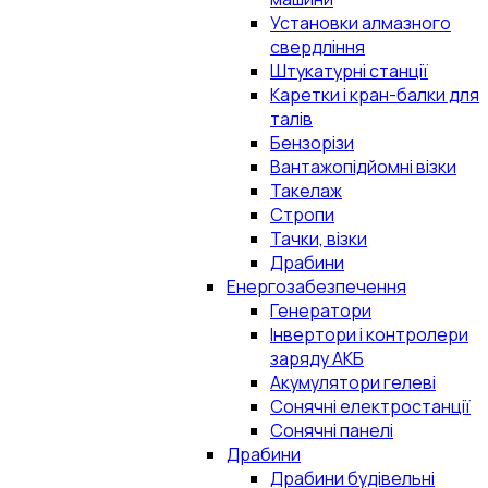
Установки алмазного
свердління
Штукатурні станції
Каретки і кран-балки для
талів
Бензорізи
Вантажопідйомні візки
Такелаж
Стропи
Тачки, візки
Драбини
Енергозабезпечення
Генератори
Інвертори і контролери
заряду АКБ
Акумулятори гелеві
Сонячні електростанції
Сонячні панелі
Драбини
Драбини будівельні