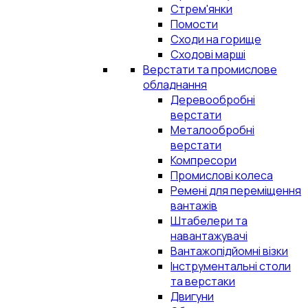
Стрем'янки
Помости
Сходи на горище
Сходові марші
Верстати та промислове
обладнання
Деревообробні
верстати
Металообробні
верстати
Компресори
Промислові колеса
Ремені для переміщення
вантажів
Штабелери та
навантажувачі
Вантажопідйомні візки
Інструментальні столи
та верстаки
Двигуни