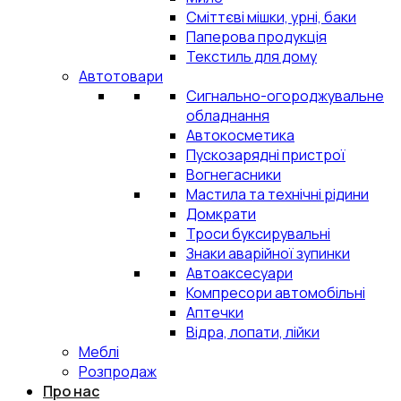
Сміттєві мішки, урні, баки
Паперова продукція
Текстиль для дому
Автотовари
Сигнально-огороджувальне
обладнання
Автокосметика
Пускозарядні пристрої
Вогнегасники
Мастила та технічні рідини
Домкрати
Троси буксирувальні
Знаки аварійної зупинки
Автоаксесуари
Компресори автомобільні
Аптечки
Відра, лопати, лійки
Меблі
Розпродаж
Про нас