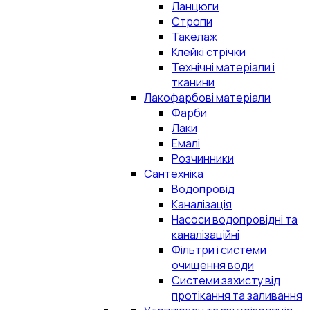
Ланцюги
Стропи
Такелаж
Клейкі стрічки
Технічні матеріали і
тканини
Лакофарбові матеріали
Фарби
Лаки
Емалі
Розчинники
Сантехніка
Водопровід
Каналізація
Насоси водопровідні та
каналізаційні
Фільтри і системи
очищення води
Системи захисту від
протікання та заливання