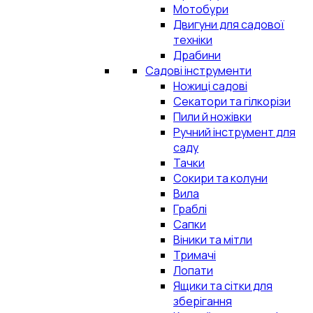
Мотобури
Двигуни для садової
техніки
Драбини
Садові інструменти
Ножиці садові
Секатори та гілкорізи
Пили й ножівки
Ручний інструмент для
саду
Тачки
Сокири та колуни
Вила
Граблі
Сапки
Віники та мітли
Тримачі
Лопати
Ящики та сітки для
зберігання