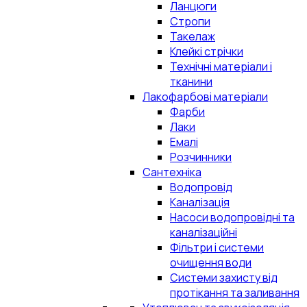
Ланцюги
Стропи
Такелаж
Клейкі стрічки
Технічні матеріали і
тканини
Лакофарбові матеріали
Фарби
Лаки
Емалі
Розчинники
Сантехніка
Водопровід
Каналізація
Насоси водопровідні та
каналізаційні
Фільтри і системи
очищення води
Системи захисту від
протікання та заливання