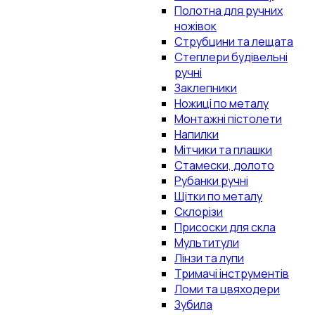
Полотна для ручних
ножівок
Струбцини та лещата
Степлери будівельні
ручні
Заклепники
Ножиці по металу
Монтажні пістолети
Напилки
Мітчики та плашки
Стамески, долото
Рубанки ручні
Щітки по металу
Склорізи
Присоски для скла
Мультитули
Лінзи та лупи
Тримачі інструментів
Ломи та цвяходери
Зубила