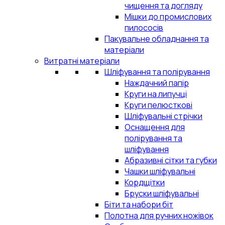
чищення та догляду
Мішки до промислових
пилососів
Пакувальне обладнання та
матеріали
Витратні матеріали
Шліфування та полірування
Наждачний папір
Круги на липучці
Круги пелюсткові
Шліфувальні стрічки
Оснащення для
полірування та
шліфування
Абразивні сітки та губки
Чашки шліфувальні
Кордщітки
Бруски шліфувальні
Біти та набори біт
Полотна для ручних ножівок