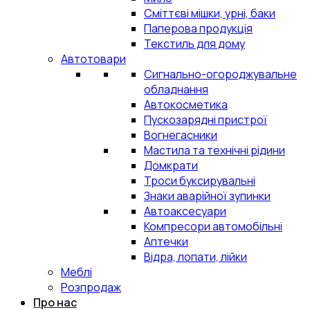
Сміттєві мішки, урні, баки
Паперова продукція
Текстиль для дому
Автотовари
Сигнально-огороджувальне
обладнання
Автокосметика
Пускозарядні пристрої
Вогнегасники
Мастила та технічні рідини
Домкрати
Троси буксирувальні
Знаки аварійної зупинки
Автоаксесуари
Компресори автомобільні
Аптечки
Відра, лопати, лійки
Меблі
Розпродаж
Про нас