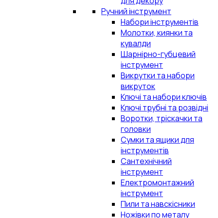
для декору
Ручний інструмент
Набори інструментів
Молотки, киянки та
кувалди
Шарнірно-губцевий
інструмент
Викрутки та набори
викруток
Ключі та набори ключів
Ключі трубні та розвідні
Воротки, тріскачки та
головки
Сумки та ящики для
інструментів
Сантехнічний
інструмент
Електромонтажний
інструмент
Пили та навскісники
Ножівки по металу