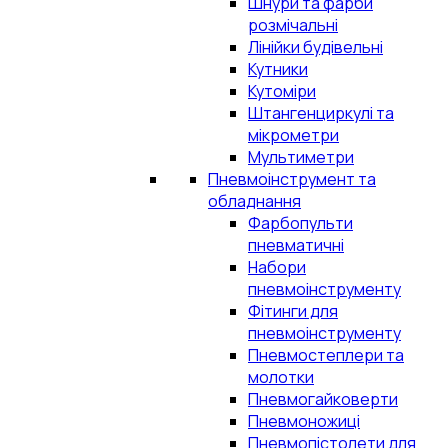
Шнури та фарби
розмічальні
Лінійки будівельні
Кутники
Кутоміри
Штангенциркулі та
мікрометри
Мультиметри
Пневмоінструмент та
обладнання
Фарбопульти
пневматичні
Набори
пневмоінструменту
Фітинги для
пневмоінструменту
Пневмостеплери та
молотки
Пневмогайковерти
Пневмоножиці
Пневмопістолети для