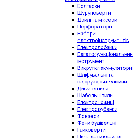
Болгарки
Шуруповерти
Дрилі та міксери
Перфоратори
Набори
електроінструментів
Електролобзики
Багатофункціональний
інструмент
Викрутки акумуляторні
Шліфувальні та
полірувальні машини
Дискові пили
Шабельні пили
Електроножиці
Електрорубанки
Фрезери
Фени будівельні
Гайковерти
Пістолети клейові