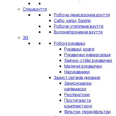
Спецвзуття
Робоче демісезонне взуття
Сабо, капці, бахіли
Робоче утеплене взуття
Водонепроникне взуття
ЗІЗ
Робочі рукавиці
Рукавиці, краги
Рукавички універсальні
Хімічно-стійкі рукавички
Медичні рукавички
Нарукавники
Захист органів дихання
Захисні маски,
напівмаски
Респіратори
Протигази та
комплектуючі
Фільтри, передфільтри