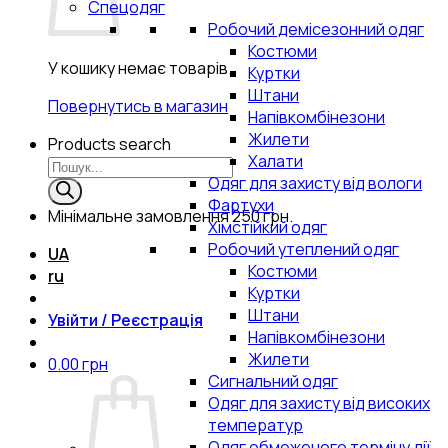
Спецодяг
Робочий демісезонний одяг
Костюми
У кошику немає товарів.
Куртки
Штани
Повернутись в магазин
Напівкомбінезони
Жилети
Products search
Халати
Одяг для захисту від вологи
Фартухи
Мінімальне замовлення
250 грн.
Хімстійкий одяг
Робочий утеплений одяг
UA
Костюми
ru
Куртки
Штани
Увійти / Реєстрація
Напівкомбінезони
Жилети
0.00
грн
Сигнальний одяг
Одяг для захисту від високих
температур
Одяг обмеженого терміну дії