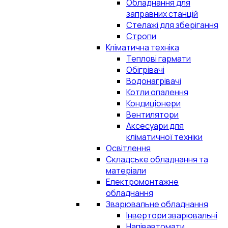
Обладнання для
заправних станцій
Стелажі для зберігання
Стропи
Кліматична техніка
Теплові гармати
Обігрівачі
Водонагрівачі
Котли опалення
Кондиціонери
Вентилятори
Аксесуари для
кліматичної техніки
Освітлення
Складське обладнання та
матеріали
Електромонтажне
обладнання
Зварювальне обладнання
Інвертори зварювальні
Напівавтомати