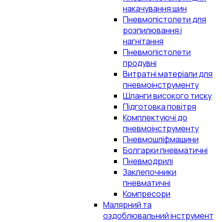
накачування шин
Пневмопістолети для
розпилювання і
нагнітання
Пневмопістолети
продувні
Витратні матеріали для
пневмоінструменту
Шланги високого тиску
Підготовка повітря
Комплектуючі до
пневмоінструменту
Пневмошліфмашини
Болгарки пневматичні
Пневмодрилі
Заклепочники
пневматичні
Компресори
Малярний та
оздоблювальний інструмент