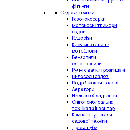
фітинги
Садова техніка
Газонокосарки
Мотокоси і тримери
садові
Кущорізи
Культиватори та
мотоблоки
Бензопили і
електропили
Ручні сівалки і розкидачі
Пилососи садові
Подрібнювачі садові
Аератори
Навісне обладнання
Снігоприбиральна
техніка та інвентар
Комплектуючі для
садової техніки
Дроворуби