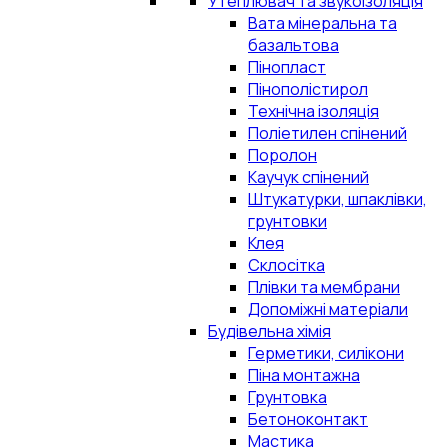
Утеплювач та звукоізоляція
Вата мінеральна та
базальтова
Пінопласт
Пінополістирол
Технічна ізоляція
Поліетилен спінений
Поролон
Каучук спінений
Штукатурки, шпаклівки,
грунтовки
Клея
Склосітка
Плівки та мембрани
Допоміжні матеріали
Будівельна хімія
Герметики, силікони
Піна монтажна
Грунтовка
Бетоноконтакт
Мастика