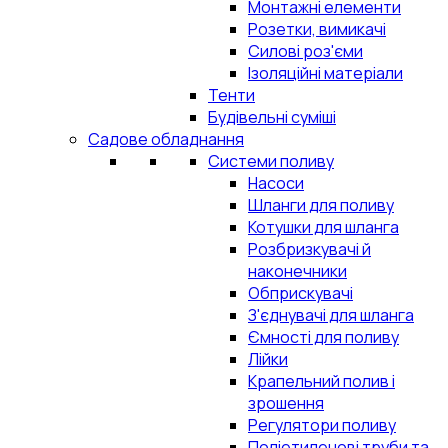
Монтажні елементи
Розетки, вимикачі
Силові роз'єми
Ізоляційні матеріали
Тенти
Будівельні суміші
Садове обладнання
Системи поливу
Насоси
Шланги для поливу
Котушки для шланга
Розбризкувачі й
наконечники
Обприскувачі
З'єднувачі для шланга
Ємності для поливу
Лійки
Крапельний полив і
зрошення
Регулятори поливу
Поліетиленові труби та