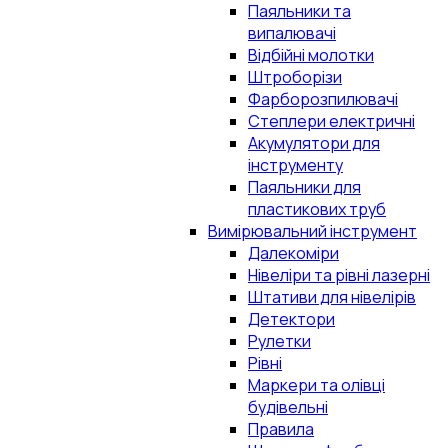
Паяльники та
випалювачі
Відбійні молотки
Штроборізи
Фарборозпилювачі
Степлери електричні
Акумулятори для
інструменту
Паяльники для
пластикових труб
Вимірювальний інструмент
Далекоміри
Нівеліри та рівні лазерні
Штативи для нівелірів
Детектори
Рулетки
Рівні
Маркери та олівці
будівельні
Правила