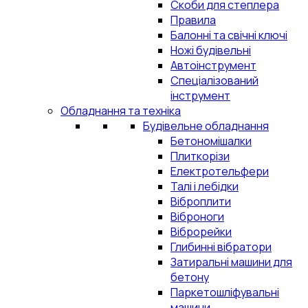
Скоби для степлера
Правила
Балонні та свічні ключі
Ножі будівельні
Автоінструмент
Спеціалізований
інструмент
Обладнання та техніка
Будівельне обладнання
Бетономішалки
Плиткорізи
Електротельфери
Талі і лебідки
Віброплити
Віброноги
Віброрейки
Глибинні вібратори
Затиральні машини для
бетону
Паркетошліфувальні
машини