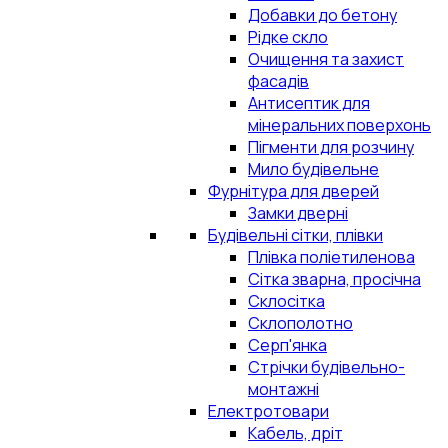
Добавки до бетону
Рідке скло
Очищення та захист
фасадів
Антисептик для
мінеральних поверхонь
Пігменти для розчину
Мило будівельне
Фурнітура для дверей
Замки дверні
Будівельні сітки, плівки
Плівка поліетиленова
Сітка зварна, просічна
Склосітка
Склополотно
Серп'янка
Стрічки будівельно-
монтажні
Електротовари
Кабель, дріт