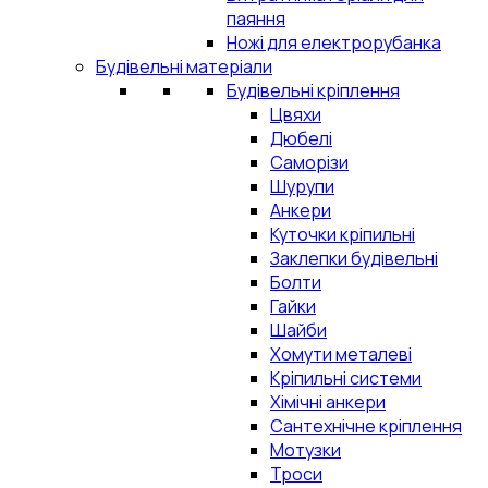
паяння
Ножі для електрорубанка
Будівельні матеріали
Будівельні кріплення
Цвяхи
Дюбелі
Саморізи
Шурупи
Анкери
Куточки кріпильні
Заклепки будівельні
Болти
Гайки
Шайби
Хомути металеві
Кріпильні системи
Хімічні анкери
Сантехнічне кріплення
Мотузки
Троси