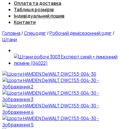
Оплата та доставка
Таблиця розмірів
Індивідуальний пошив
Контакти
Головна
/
Спецодяг
/
Робочий демісезонний одяг
/
Штани