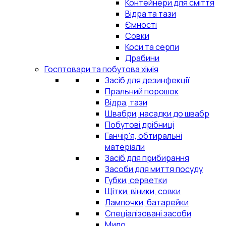
Контейнери для сміття
Відра та тази
Ємності
Совки
Коси та серпи
Драбини
Госптовари та побутова хімія
Засіб для дезинфекції
Пральний порошок
Відра, тази
Швабри, насадки до швабр
Побутові дрібниці
Ганчір'я, обтиральні
матеріали
Засіб для прибирання
Засоби для миття посуду
Губки, серветки
Щітки, віники, совки
Лампочки, батарейки
Спеціалізовані засоби
Мило