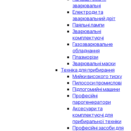
зварювальні
Електроди та
зварювальний дріт
Паяльні лампи
Зварювальні
комплектуючі
Газозварювальне
обладнання
Плазморізи
Зварювальні маски
Техніка для прибирання
Мийки високого тиску
Пилососи промислові
Підлогомийні машини
Професійні
парогенератори
Аксесуари та
комплектуючі для
прибиральної техніки
Професійні засоби для