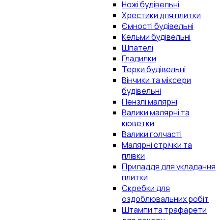
Ножі будівельні
Хрестики для плитки
Ємності будівельні
Кельми будівельні
Шпателі
Гладилки
Терки будівельні
Вінчики та міксери
будівельні
Пензлі малярні
Валики малярні та
кюветки
Валики голчасті
Малярні стрічки та
плівки
Приладдя для укладання
плитки
Скребки для
оздоблювальних робіт
Штампи та трафарети