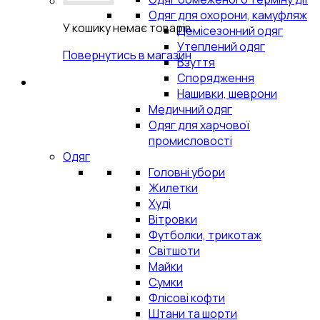
Одяг для охорони, камуфляж
У кошику немає товарів.
Демісезонний одяг
Утеплений одяг
Повернутись в магазин
Взуття
Спорядження
Нашивки, шеврони
Медичний одяг
Одяг для харчової
промисловості
Одяг
Головні убори
Жилетки
Худі
Вітровки
Футболки, трикотаж
Світшоти
Майки
Сумки
Флісові кофти
Штани та шорти