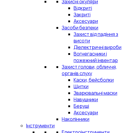
Захисні окуляри
Відкриті
Закриті
Аксесуари
Засоби безпеки
Захист від падіння з
висоти
Діелектричні вироби
Вогнегасники і
пожежний інвентар
Захист голови, обличчя,
органів слуху
Каски, бейсболки
Щитки
Зварювальні маски
Навушники
Беруші
Аксесуари
Наколінники
Інструменти
Електроінструменти