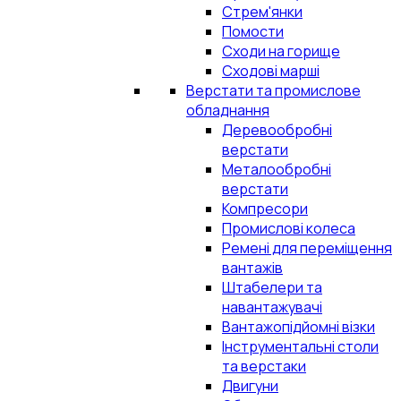
Стрем'янки
Помости
Сходи на горище
Сходові марші
Верстати та промислове
обладнання
Деревообробні
верстати
Металообробні
верстати
Компресори
Промислові колеса
Ремені для переміщення
вантажів
Штабелери та
навантажувачі
Вантажопідйомні візки
Інструментальні столи
та верстаки
Двигуни