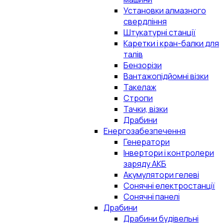
Установки алмазного
свердління
Штукатурні станції
Каретки і кран-балки для
талів
Бензорізи
Вантажопідйомні візки
Такелаж
Стропи
Тачки, візки
Драбини
Енергозабезпечення
Генератори
Інвертори і контролери
заряду АКБ
Акумулятори гелеві
Сонячні електростанції
Сонячні панелі
Драбини
Драбини будівельні