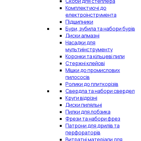
Скоби для степлера
Комплектуючі до
електроінструмента
Підшипники
Бури, зубила та набори бурів
Диски алмазні
Насадки для
мультиінструменту
Коронки та кільцеві пили
Стержні клейові
Мішки до промислових
пилососів
Ролики до плиткорізів
Свердла та набори свердел
Круги відрізні
Диски пиляльні
Пилки для лобзика
Фрези та набори фрез
Патрони для дрилів та
перфораторів
Витратні матеріали для