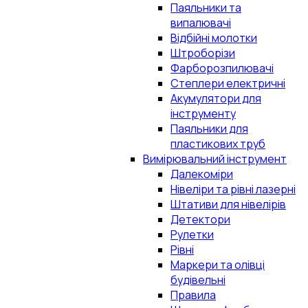
Паяльники та
випалювачі
Відбійні молотки
Штроборізи
Фарборозпилювачі
Степлери електричні
Акумулятори для
інструменту
Паяльники для
пластикових труб
Вимірювальний інструмент
Далекоміри
Нівеліри та рівні лазерні
Штативи для нівелірів
Детектори
Рулетки
Рівні
Маркери та олівці
будівельні
Правила