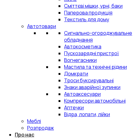
Сміттєві мішки, урні, баки
Паперова продукція
Текстиль для дому
Автотовари
Сигнально-огороджувальне
обладнання
Автокосметика
Пускозарядні пристрої
Вогнегасники
Мастила та технічні рідини
Домкрати
Троси буксирувальні
Знаки аварійної зупинки
Автоаксесуари
Компресори автомобільні
Аптечки
Відра, лопати, лійки
Меблі
Розпродаж
Про нас