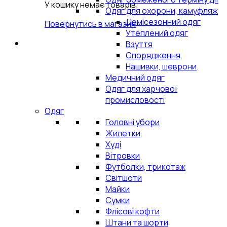
У кошику немає товарів.
Одяг для охорони, камуфляж
Демісезонний одяг
Повернутись в магазин
Утеплений одяг
Взуття
Спорядження
Нашивки, шеврони
Медичний одяг
Одяг для харчової
промисловості
Одяг
Головні убори
Жилетки
Худі
Вітровки
Футболки, трикотаж
Світшоти
Майки
Сумки
Флісові кофти
Штани та шорти