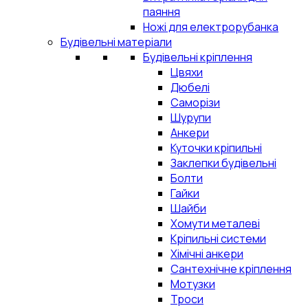
паяння
Ножі для електрорубанка
Будівельні матеріали
Будівельні кріплення
Цвяхи
Дюбелі
Саморізи
Шурупи
Анкери
Куточки кріпильні
Заклепки будівельні
Болти
Гайки
Шайби
Хомути металеві
Кріпильні системи
Хімічні анкери
Сантехнічне кріплення
Мотузки
Троси