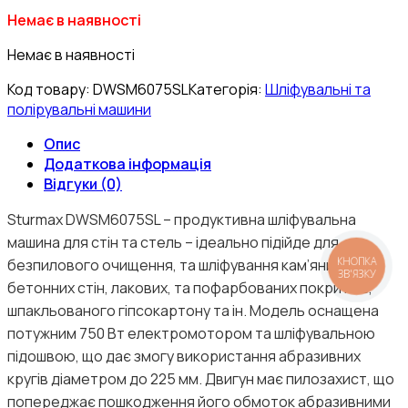
Немає в наявності
Немає в наявності
Код товару:
DWSM6075SL
Категорія:
Шліфувальні та
полірувальні машини
Опис
Додаткова інформація
Відгуки (0)
Sturmax DWSM6075SL – продуктивна шліфувальна
машина для стін та стель – ідеально підійде для
КНОПКА
безпилового очищення, та шліфування кам’яних, та
ЗВ'ЯЗКУ
бетонних стін, лакових, та пофарбованих покриттів,
шпакльованого гіпсокартону та ін. Модель оснащена
потужним 750 Вт електромотором та шліфувальною
підошвою, що дає змогу використання абразивних
кругів діаметром до 225 мм. Двигун має пилозахист, що
попереджає пошкодження його обмоток абразивними