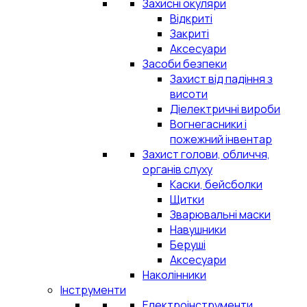
Захисні окуляри
Відкриті
Закриті
Аксесуари
Засоби безпеки
Захист від падіння з
висоти
Діелектричні вироби
Вогнегасники і
пожежний інвентар
Захист голови, обличчя,
органів слуху
Каски, бейсболки
Щитки
Зварювальні маски
Навушники
Беруші
Аксесуари
Наколінники
Інструменти
Електроінструменти