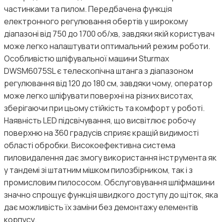
частинками та пилом. Передбачена функція
електронного регулювання обертів у широкому
діапазоні від 750 до 1700 об/хв, завдяки якій користувач
може легко налаштувати оптимальний режим роботи.
Особливістю шліфувальної машини Sturmax
DWSM6075SL є телескопічна штанга з діапазоном
регулювання від 120 до 180 см, завдяки чому, оператор
може легко шліфувати поверхні на різних висотах,
зберігаючи при цьому стійкість та комфорт у роботі.
Наявність LED підсвічування, що висвітлює робочу
поверхню на 360 градусів сприяє кращій видимості
області обробки. Високоефективна система
пиловидалення дає змогу використання інструмента як
у тандемі зі штатним мішком пилозбірником, так і з
промисловим пилососом. Обслуговування шліфмашини
значно спрощує функція швидкого доступу до щіток, яка
дає можливість їх заміни без демонтажу елементів
корпусу.