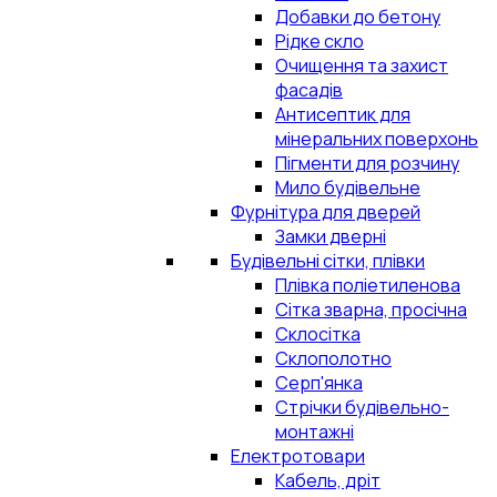
Добавки до бетону
Рідке скло
Очищення та захист
фасадів
Антисептик для
мінеральних поверхонь
Пігменти для розчину
Мило будівельне
Фурнітура для дверей
Замки дверні
Будівельні сітки, плівки
Плівка поліетиленова
Сітка зварна, просічна
Склосітка
Склополотно
Серп'янка
Стрічки будівельно-
монтажні
Електротовари
Кабель, дріт