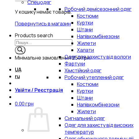
Спецодяг
Робочий демісезонний одяг
У кошику немає товарів.
Костюми
Куртки
Повернутись в магазин
Штани
Products search
Напівкомбінезони
Жилети
Халати
Одяг для захисту від вологи
Мінімальне замовлення
250 грн.
Фартухи
UA
Хімстійкий одяг
ru
Робочий утеплений одяг
Костюми
Увійти / Реєстрація
Куртки
Штани
0.00
грн
Напівкомбінезони
Жилети
Сигнальний одяг
Одяг для захисту від високих
температур
Одяг обмеженого терміну дії