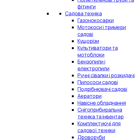
фітинги
Садова техніка
Газонокосарки
Мотокоси і тримери
садові
Кущорізи
Культиватори та
мотоблоки
Бензопили і
електропили
Ручні сівалки і розкидачі
Пилососи садові
Подрібнювачі садові
Аератори
Навісне обладнання
Снігоприбиральна
техніка та інвентар
Комплектуючі для
садової техніки
Дроворуби