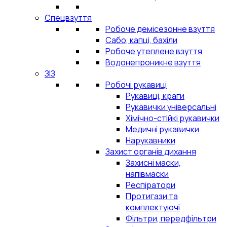
Спецвзуття
Робоче демісезонне взуття
Сабо, капці, бахіли
Робоче утеплене взуття
Водонепроникне взуття
ЗІЗ
Робочі рукавиці
Рукавиці, краги
Рукавички універсальні
Хімічно-стійкі рукавички
Медичні рукавички
Нарукавники
Захист органів дихання
Захисні маски,
напівмаски
Респіратори
Протигази та
комплектуючі
Фільтри, передфільтри