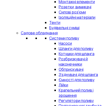
Монтажні елементи
Розетки, вимикачі
Силові роз'єми
Ізоляційні матеріали
Тенти
Будівельні суміші
Садове обладнання
Системи поливу
Насоси
Шланги для поливу
Котушки для шланга
Розбризкувачі й
наконечники
Обприскувачі
З'єднувачі для шланга
Ємності для поливу
Лійки
Крапельний полив і
зрошення
Регулятори поливу
Поліетиленові труби та