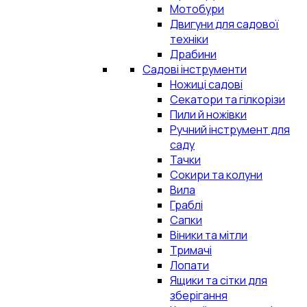
Мотобури
Двигуни для садової
техніки
Драбини
Садові інструменти
Ножиці садові
Секатори та гілкорізи
Пили й ножівки
Ручний інструмент для
саду
Тачки
Сокири та колуни
Вила
Граблі
Сапки
Віники та мітли
Тримачі
Лопати
Ящики та сітки для
зберігання