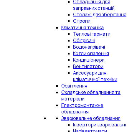
Обладнання для
заправних станцій
Стелажі для зберігання
Стропи
Кліматична техніка
Теплові гармати
Обігрівачі
Водонагрівачі
Котли опалення
Кондиціонери
Вентилятори
Аксесуари для
кліматичної техніки
Освітлення
Складське обладнання та
матеріали
Електромонтажне
обладнання
Зварювальне обладнання
Інвертори зварювальні
Напівавтомати