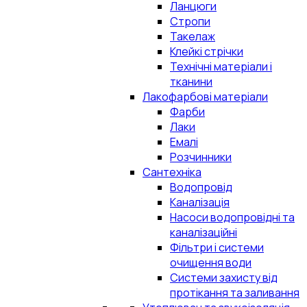
Ланцюги
Стропи
Такелаж
Клейкі стрічки
Технічні матеріали і
тканини
Лакофарбові матеріали
Фарби
Лаки
Емалі
Розчинники
Сантехніка
Водопровід
Каналізація
Насоси водопровідні та
каналізаційні
Фільтри і системи
очищення води
Системи захисту від
протікання та заливання