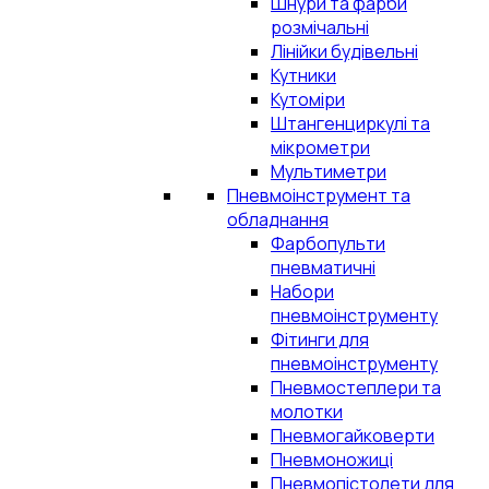
Шнури та фарби
розмічальні
Лінійки будівельні
Кутники
Кутоміри
Штангенциркулі та
мікрометри
Мультиметри
Пневмоінструмент та
обладнання
Фарбопульти
пневматичні
Набори
пневмоінструменту
Фітинги для
пневмоінструменту
Пневмостеплери та
молотки
Пневмогайковерти
Пневмоножиці
Пневмопістолети для