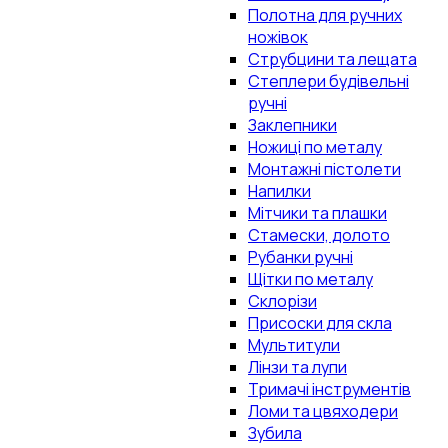
Полотна для ручних
ножівок
Струбцини та лещата
Степлери будівельні
ручні
Заклепники
Ножиці по металу
Монтажні пістолети
Напилки
Мітчики та плашки
Стамески, долото
Рубанки ручні
Щітки по металу
Склорізи
Присоски для скла
Мультитули
Лінзи та лупи
Тримачі інструментів
Ломи та цвяходери
Зубила