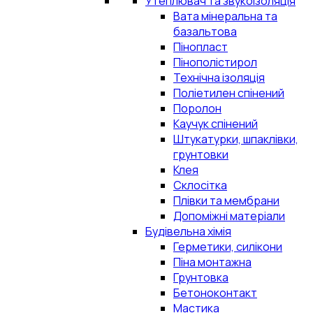
Утеплювач та звукоізоляція
Вата мінеральна та
базальтова
Пінопласт
Пінополістирол
Технічна ізоляція
Поліетилен спінений
Поролон
Каучук спінений
Штукатурки, шпаклівки,
грунтовки
Клея
Склосітка
Плівки та мембрани
Допоміжні матеріали
Будівельна хімія
Герметики, силікони
Піна монтажна
Грунтовка
Бетоноконтакт
Мастика