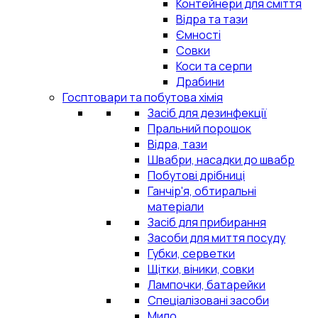
Контейнери для сміття
Відра та тази
Ємності
Совки
Коси та серпи
Драбини
Госптовари та побутова хімія
Засіб для дезинфекції
Пральний порошок
Відра, тази
Швабри, насадки до швабр
Побутові дрібниці
Ганчір'я, обтиральні
матеріали
Засіб для прибирання
Засоби для миття посуду
Губки, серветки
Щітки, віники, совки
Лампочки, батарейки
Спеціалізовані засоби
Мило