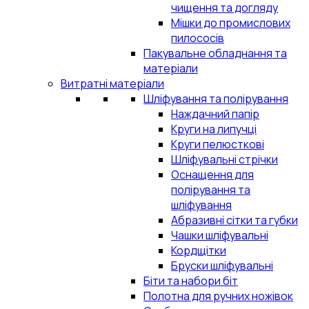
чищення та догляду
Мішки до промислових
пилососів
Пакувальне обладнання та
матеріали
Витратні матеріали
Шліфування та полірування
Наждачний папір
Круги на липучці
Круги пелюсткові
Шліфувальні стрічки
Оснащення для
полірування та
шліфування
Абразивні сітки та губки
Чашки шліфувальні
Кордщітки
Бруски шліфувальні
Біти та набори біт
Полотна для ручних ножівок