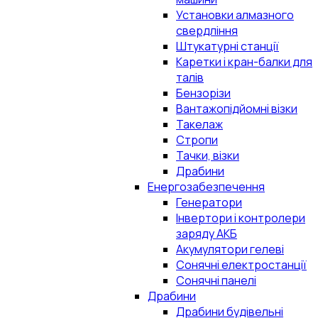
Установки алмазного
свердління
Штукатурні станції
Каретки і кран-балки для
талів
Бензорізи
Вантажопідйомні візки
Такелаж
Стропи
Тачки, візки
Драбини
Енергозабезпечення
Генератори
Інвертори і контролери
заряду АКБ
Акумулятори гелеві
Сонячні електростанції
Сонячні панелі
Драбини
Драбини будівельні