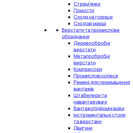
Стрем'янки
Помости
Сходи на горище
Сходові марші
Верстати та промислове
обладнання
Деревообробні
верстати
Металообробні
верстати
Компресори
Промислові колеса
Ремені для переміщення
вантажів
Штабелери та
навантажувачі
Вантажопідйомні візки
Інструментальні столи
та верстаки
Двигуни