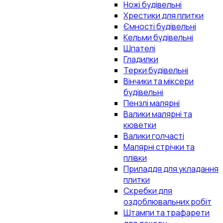
Ножі будівельні
Хрестики для плитки
Ємності будівельні
Кельми будівельні
Шпателі
Гладилки
Терки будівельні
Вінчики та міксери
будівельні
Пензлі малярні
Валики малярні та
кюветки
Валики голчасті
Малярні стрічки та
плівки
Приладдя для укладання
плитки
Скребки для
оздоблювальних робіт
Штампи та трафарети