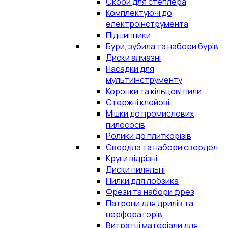
Скоби для степлера
Комплектуючі до
електроінструмента
Підшипники
Бури, зубила та набори бурів
Диски алмазні
Насадки для
мультиінструменту
Коронки та кільцеві пили
Стержні клейові
Мішки до промислових
пилососів
Ролики до плиткорізів
Свердла та набори свердел
Круги відрізні
Диски пиляльні
Пилки для лобзика
Фрези та набори фрез
Патрони для дрилів та
перфораторів
Витратні матеріали для