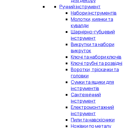
для декору
Ручний інструмент
Набори інструментів
Молотки, киянки та
кувалди
Шарнірно-губцевий
інструмент
Викрутки та набори
викруток
Ключі та набори ключів
Ключі трубні та розвідні
Воротки, тріскачки та
головки
Сумки та ящики для
інструментів
Сантехнічний
інструмент
Електромонтажний
інструмент
Пили та навскісники
Ножівки по металу