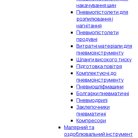
накачування шин
Пневмопістолети для
розпилювання і
нагнітання
Пневмопістолети
продувні
Витратні матеріали для
пневмоінструменту
Шланги високого тиску
Підготовка повітря
Комплектуючі до
пневмоінструменту
Пневмошліфмашини
Болгарки пневматичні
Пневмодрилі
Заклепочники
пневматичні
Компресори
Малярний та
оздоблювальний інструмент