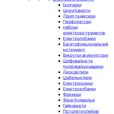
Болгарки
Шуруповерти
Дрилі та міксери
Перфоратори
Набори
електроінструментів
Електролобзики
Багатофункціональний
інструмент
Викрутки акумуляторні
Шліфувальні та
полірувальні машини
Дискові пили
Шабельні пили
Електроножиці
Електрорубанки
Фрезери
Фени будівельні
Гайковерти
Пістолети клейові