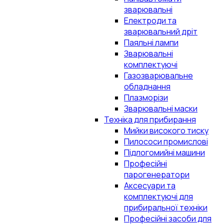
зварювальні
Електроди та
зварювальний дріт
Паяльні лампи
Зварювальні
комплектуючі
Газозварювальне
обладнання
Плазморізи
Зварювальні маски
Техніка для прибирання
Мийки високого тиску
Пилососи промислові
Підлогомийні машини
Професійні
парогенератори
Аксесуари та
комплектуючі для
прибиральної техніки
Професійні засоби для