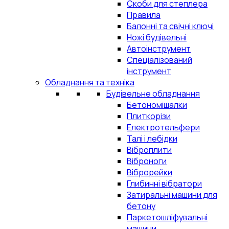
Скоби для степлера
Правила
Балонні та свічні ключі
Ножі будівельні
Автоінструмент
Спеціалізований
інструмент
Обладнання та техніка
Будівельне обладнання
Бетономішалки
Плиткорізи
Електротельфери
Талі і лебідки
Віброплити
Віброноги
Віброрейки
Глибинні вібратори
Затиральні машини для
бетону
Паркетошліфувальні
машини